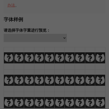
办法
。
字体样例
请选择字体字重进行预览：
A
B
C
D
E
F
G
H
I
J
K
L
M
N
O
P
Q
R
S
T
U
V
W
X
Y
Z
À
Á
Â
Ã