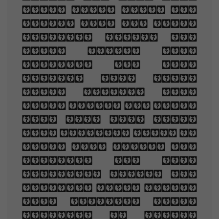
look Your eyes had
once, and of their
shadows deep; How
many loved your
moments of glad
grace, And loved
your beauty with
love false or true,
But one man loved
the pilgrim soul in
you, And loved the
sorrows of your
changing face. And
bending down beside
the glowing bars,
Murmur, a little