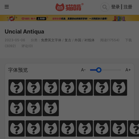
登录 | 注册
Uncial Antiqua
2023-05-06
分类：
免费英文字体
/
复古
/
外国
/
衬线体
阅读(17554)
下载
(3092)
评论(0)
字体预览
A-
A+
Diligen
ce 
climbs; 