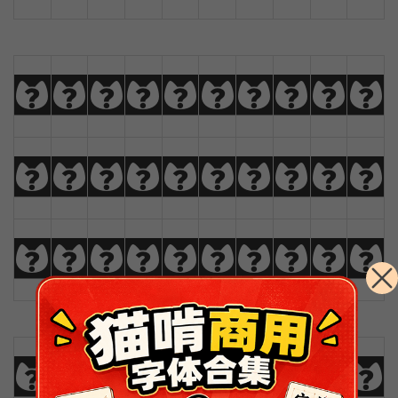
a
b
c
d
e
f
g
h
i
j
k
l
m
n
o
p
q
r
s
t
u
v
w
x
y
z
Ä
Å
Æ
Ç
0
1
2
3
4
5
6
7
8
9