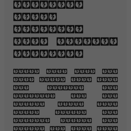
lengths,
line-
spacing,
and letter-
spacing.
When you are old
and grey and full
of sleep, And
nodding by the
fire, take down
this book, And
slowly read, and
dream of the soft