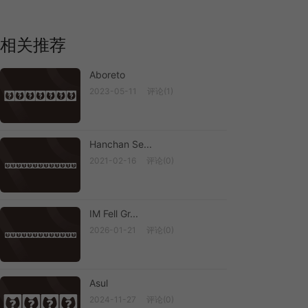
相关推荐
Aboreto
2023-05-11
评论(1)
Aboreto
Hanchan Se...
2021-02-16
评论(0)
Hanchan Se...
IM Fell Gr...
2026-01-21
评论(0)
IM Fell Gr...
Asul
Asul
2024-11-27
评论(0)