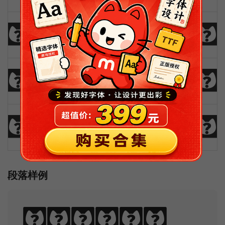
!
@
#
$
%
^
&
*
(
)
_
+
-
=
{
}
|
[
]
?
:
;
"
'
<
>
,
.
/
\
段落样例
Sphinx