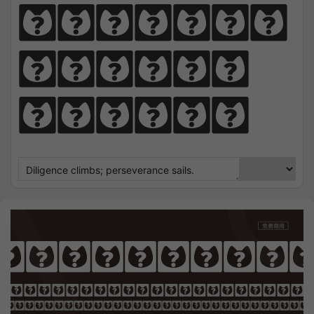
perseve
rance 
sails.
cial Anti
OTHING SEEK NOTHING FI
 Sharpens Love, presence strengt