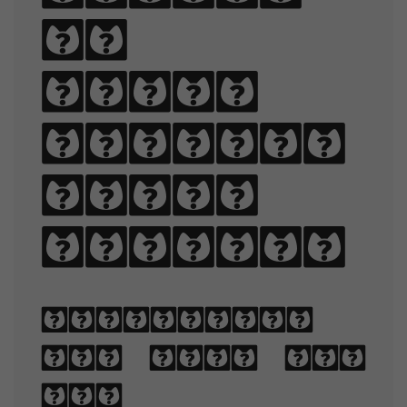
of
black
quartz,
judge
my vow.
Typography
is the art
and