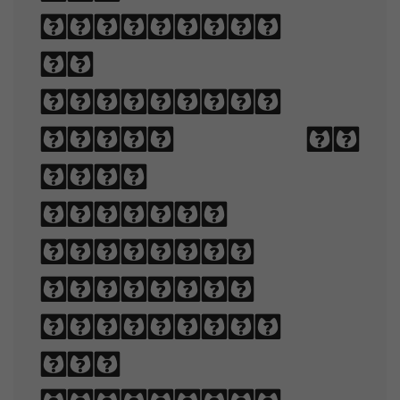
technique
of
arranging
type to
make
written
language
legible,
readable,
and