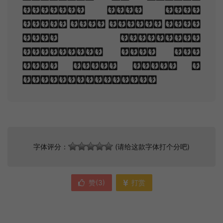
sadly, how Love
fled And paced upon
the mountains
overhead And hid
his face amid a
crowd of stars.
字体评分：
(请给这款字体打个分吧)
赞(
3
)
打赏