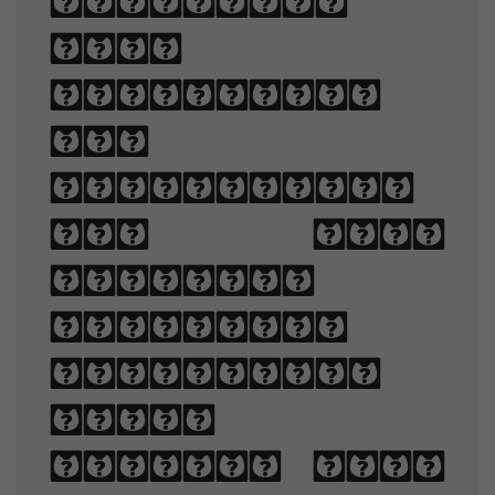
appealing
when
displayed.
The
arrangement
of type
involves
selecting
typefaces,
point
sizes, line