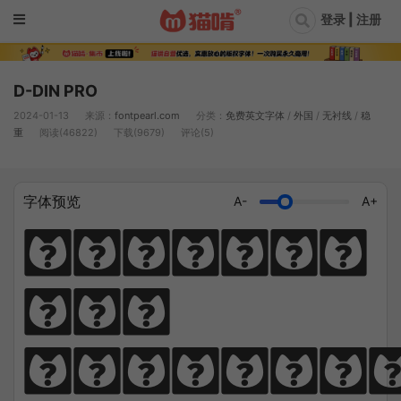
登录 | 注册
D-DIN PRO
2024-01-13
来源：
fontpearl.com
分类：
免费英文字体
/
外国
/
无衬线
/
稳
重
阅读(46822)
下载(9679)
评论(5)
字体预览
A-
A+
Diligen
ce 
climbs; 