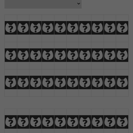
A
B
C
D
E
F
G
H
I
J
K
L
M
N
O
P
Q
R
S
T
U
V
W
X
Y
Z
À
Á
Â
Ã
a
b
c
d
e
f
g
h
i
j