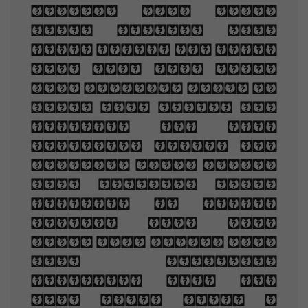
grace, And loved
your beauty with
love false or true,
But one man loved
the pilgrim soul in
you, And loved the
sorrows of your
changing face. And
bending down beside
the glowing bars,
Murmur, a little
sadly, how Love
fled And paced upon
the mountains
overhead And hid
his face amid a