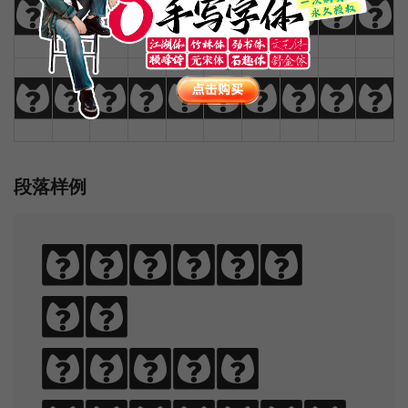
_
+
-
=
{
}
|
[
]
?
:
;
"
'
<
>
,
.
/
\
段落样例
Sphinx
of
black