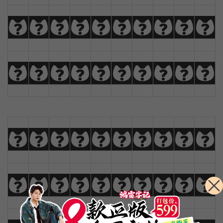
k
l
m
n
o
p
q
r
s
t
u
v
w
x
y
z
Ä
Å
Æ
Ç
0
1
2
3
4
5
6
7
8
9
!
@
#
$
%
^
&
*
(
)