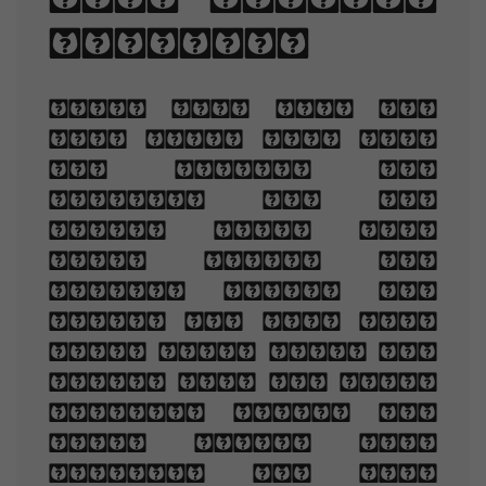
spacing.
When you are old
and grey and full
of sleep, And
nodding by the
fire, take down
this book, And
slowly read, and
dream of the soft
look Your eyes had
once, and of their
shadows deep; How
many loved your
moments of glad