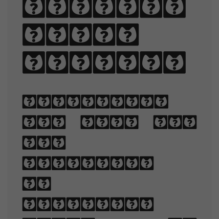
quartz,
judge
my vow.
Typography
is the art
and
technique
of
arranging