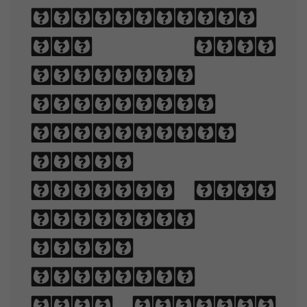
arrangement
of type
involves
selecting
typefaces,
point
sizes, line
lengths,
line-
spacing,
and letter-