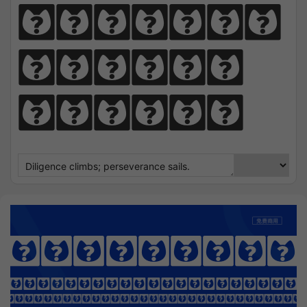
perseve
rance 
sails.
D-DIN PRO
OTHING SEEK NOTHING FI
 Sharpens Love, presence strengt