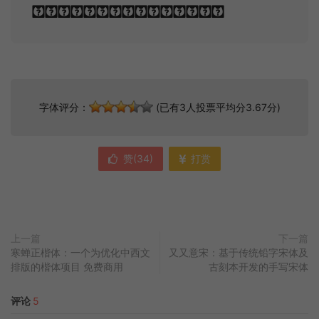
crowd of stars.
字体评分：
(已有3人投票平均分3.67分)
赞(
34
)
打赏
上一篇
下一篇
寒蝉正楷体：一个为优化中西文
又又意宋：基于传统铅字宋体及
排版的楷体项目 免费商用
古刻本开发的手写宋体
评论
5