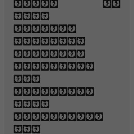
type to
make
written
language
legible,
readable,
and
appealing
when
displayed.
The