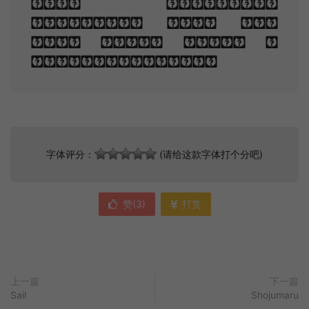
the mountains
overhead And hid
his face amid a
crowd of stars.
字体评分：
(请给这款字体打个分吧)
赞(
3
)
打赏
上一篇
下一篇
Sail
Shojumaru