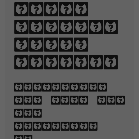
black
quartz,
judge
my vow.
Typography
is the art
and
technique