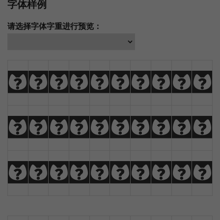
字体样例
请选择字体字重进行预览：
A
B
C
D
E
F
G
H
I
J
K
L
M
N
O
P
Q
R
S
T
U
V
W
X
Y
Z
À
Á
Â
Ã