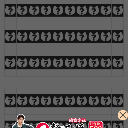
a
b
c
d
e
f
g
h
i
j
k
l
m
n
o
p
q
r
s
t
u
v
w
x
y
z
Ä
Å
Æ
Ç
0
1
2
3
4
5
6
7
8
9
!
@
#
$
%
^
&
*
(
)