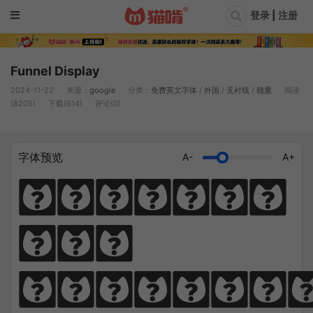
登录 | 注册
Funnel Display
2024-11-22
来源：
google
分类：
免费英文字体
/
外国
/
无衬线
/
稳重
阅读
(8205)
下载(614)
评论(0)
字体预览
A-
A+
Diligen
ce 
climbs; 