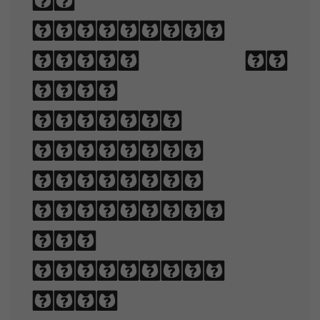
of
arranging
type to
make
written
language
legible,
readable,
and
appealing
when