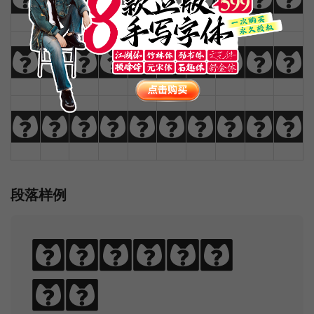
_
+
-
=
{
}
|
[
]
?
:
;
"
'
<
>
,
.
/
\
段落样例
Sphinx
of