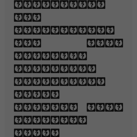
displayed.
The
arrangement
of type
involves
selecting
typefaces,
point
sizes, line
lengths,
line-