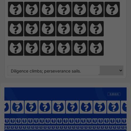
perseve
rance 
sails.
nnel Disp
OTHING SEEK NOTHING FI
 Sharpens Love, presence strengt