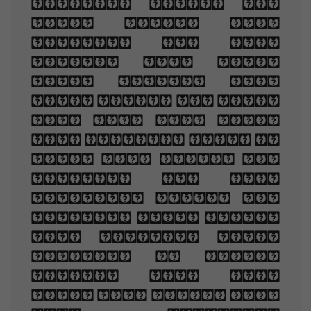
shadows deep; How
many loved your
moments of glad
grace, And loved
your beauty with
love false or true,
But one man loved
the pilgrim soul in
you, And loved the
sorrows of your
changing face. And
bending down beside
the glowing bars,
Murmur, a little
sadly, how Love
fled And paced upon