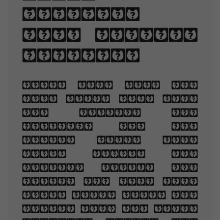
spacing,
and letter-
spacing.
When you are old
and grey and full
of sleep, And
nodding by the
fire, take down
this book, And
slowly read, and
dream of the soft
look Your eyes had
once, and of their