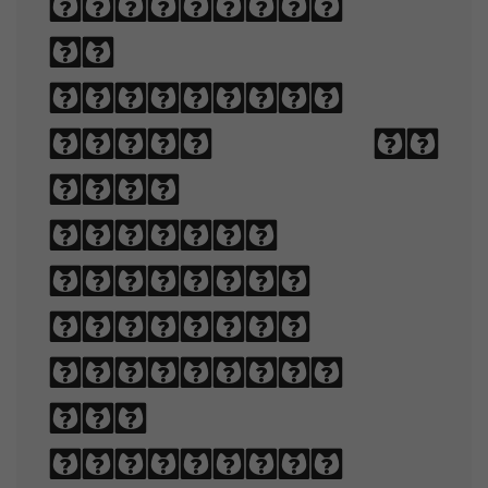
technique
of
arranging
type to
make
written
language
legible,
readable,
and
appealing