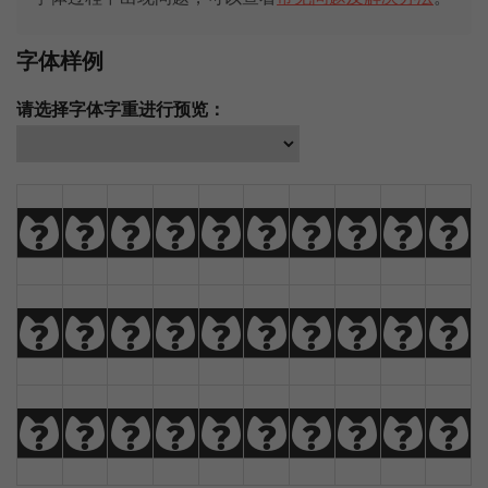
字体样例
请选择字体字重进行预览：
A
B
C
D
E
F
G
H
I
J
K
L
M
N
O
P
Q
R
S
T
U
V
W
X
Y
Z
À
Á
Â
Ã