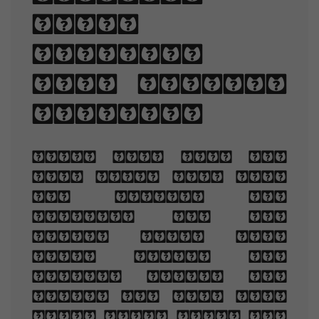
line-
spacing,
and letter-
spacing.
When you are old
and grey and full
of sleep, And
nodding by the
fire, take down
this book, And
slowly read, and
dream of the soft
look Your eyes had