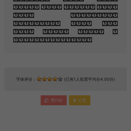
fled And paced upon
the mountains
overhead And hid
his face amid a
crowd of stars.
字体评分：
(已有1人投票平均分4.00分)
赞(
18
)
打赏