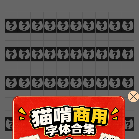
a
b
c
d
e
f
g
h
i
j
k
l
m
n
o
p
q
r
s
t
u
v
w
x
y
z
Ä
Å
Æ
Ç
0
1
2
3
4
5
6
7
8
9