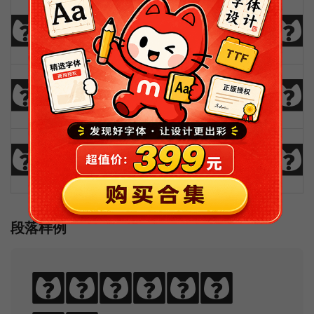
!
@
#
$
%
^
&
*
(
)
_
+
-
=
{
}
|
[
]
?
:
;
"
'
<
>
,
.
/
\
段落样例
Sphinx