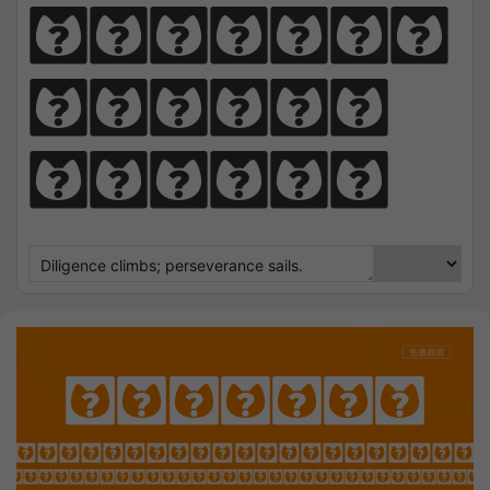
perseve
rance 
sails.
Ephesis
OTHING SEEK NOTHING FI
 Sharpens Love, presence strengt