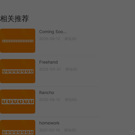
相关推荐
Coming Soo...
2025-09-12
评论(0)
Coming Soo...
Freehand
2023-03-31
评论(2)
Freehand
Rancho
2025-09-10
评论(0)
Rancho
homework
2021-02-16
评论(0)
Homework