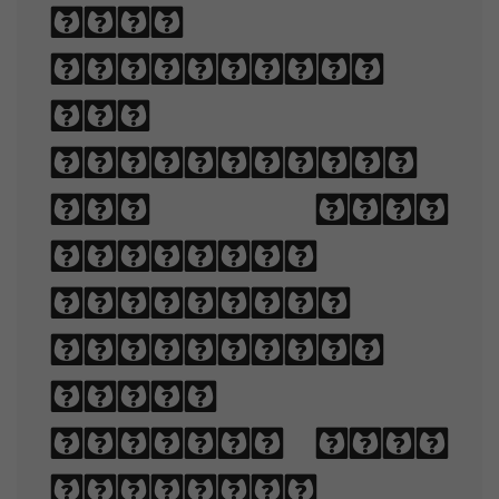
when
displayed.
The
arrangement
of type
involves
selecting
typefaces,
point
sizes, line
lengths,