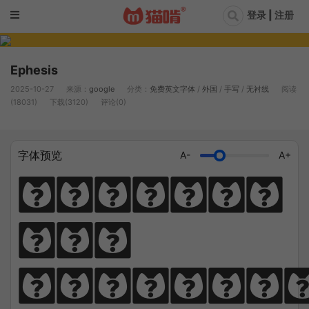
登录 | 注册
Ephesis
2025-10-27
来源：
google
分类：
免费英文字体
/
外国
/
手写
/
无衬线
阅读
(18031)
下载(3120)
评论(0)
字体预览
A-
A+
Diligen
ce 
climbs; 