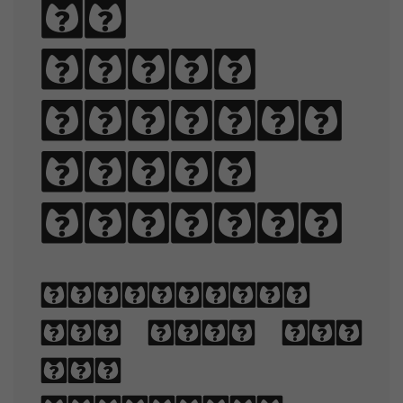
of
black
quartz,
judge
my vow.
Typography
is the art
and