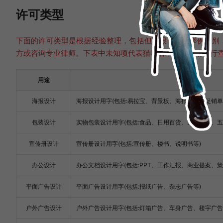
许可类型
下面的许可类型是根据经验整理，包括但不限于以下举例类别
方或咨询专业律师。下表中未知项代表猫啃君不确定，请自行
用途
海报设计
海报设计用字(包括:易拉宝、背景板、海报喷绘、促销单
包装设计
实物包装设计用字(包括:食品、日用百货、办公文具、
宣传册设计
宣传册设计用字(包括:宣传册、楼书、说明书等)
办公设计
办公文档设计用字(包括:PPT、工作汇报、商业提案、策
平面广告设计
平面广告设计用字(包括:报纸广告、杂志广告等)
户外广告设计
户外广告设计用字(包括:灯箱广告、车身广告、楼宇广告