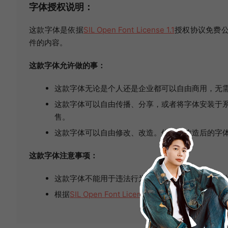
字体授权说明：
这款字体是依据
SIL Open Font License 1.1
授权协议免费公
件的内容。
这款字体允许做的事：
这款字体无论是个人还是企业都可以自由商用，无
这款字体可以自由传播、分享，或者将字体安装于系
售。
这款字体可以自由修改、改造。修改或改造后的字
这款字体注意事项：
这款字体不能用于违法行为，如因使用这款字体产
根据
SIL Open Font License 1.1
的规定，禁止单独出售