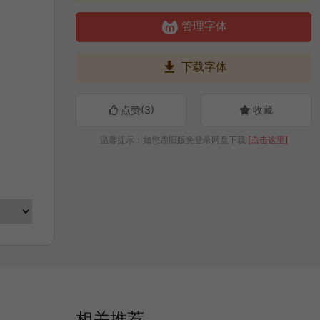

管理字体

下载字体
点赞(
3
)
收藏
温馨提示：如您需旧版免登录网盘下载
[点击这里]
相关推荐