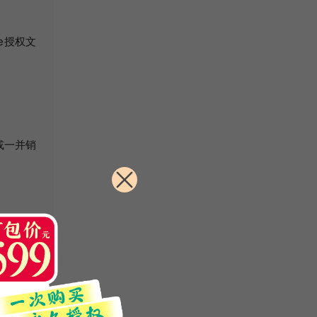
e授权文
或一并销