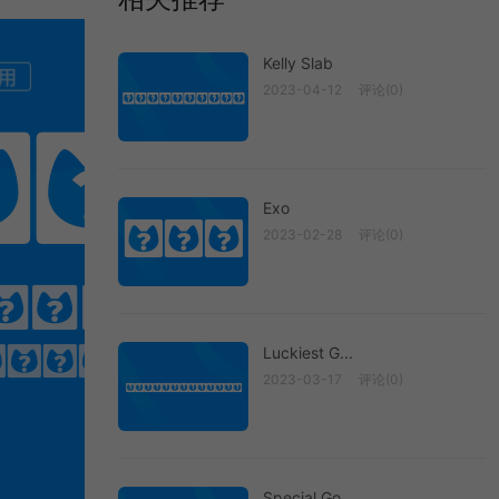
Kelly Slab
2023-04-12
评论(0)
Kelly Slab
One
Exo
Exo
2023-02-28
评论(0)
FIND
engthens it.
Luckiest G...
2023-03-17
评论(0)
Luckiest G...
Special Go...