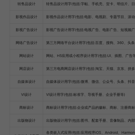
转售品设计
转售品设计用字(包括:字帖、手机壳、贺卡、明信片、日
影视作品设计
影视作品设计用字(包括:电影、电视剧、专题节目、滚动
影视广告设计
影视广告设计用字(包括:电视广告、电影广告、短视频广
网络广告设计
第三方网络平台设计用字(包括:百度、搜狗、360、头条、淘
网站设计
网站、H5应用或小程序设计用字(包括:UI、插图、广告等
网店设计
第三方电商网店设计用字(包括:淘宝、天猫、京东、拼多多、亚
自媒体设计
自媒体设计用字(包括:微博、微信、公众号、头条、抖音、快手、
VI设计
VI设计用字(包括:标准字、导视手册、企业手册等)
商标设计
商标设计用字(包括:企业或产品的徽标、商标、注册商标
出版物设计
出版物设计用字(包括:图书、配套手册、音像制品、内
各类嵌入式应用(包括:应用程序iOS、Android、Har