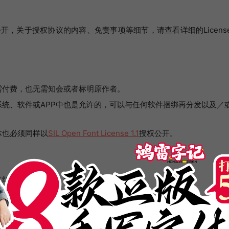
开，关于授权协议的内容、免责事项等细节，请查看详细的Licens
需付费，也无需知会或者标明原作者。
统、软件或APP中也是允许的，可以与任何软件捆绑再分发以及／
体也必须同样以
SIL Open Font License 1.1
授权公开。
生纠纷或法律诉讼，作者不承担任何责任。
字体文件(OTF/TTF文件)的行为。