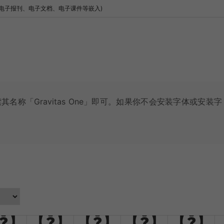
电子报刊、电子文档、电子课件等嵌入)
其名称「Gravitas One」即可。如果你不会安装字体或安装字
E
F
G
H
I