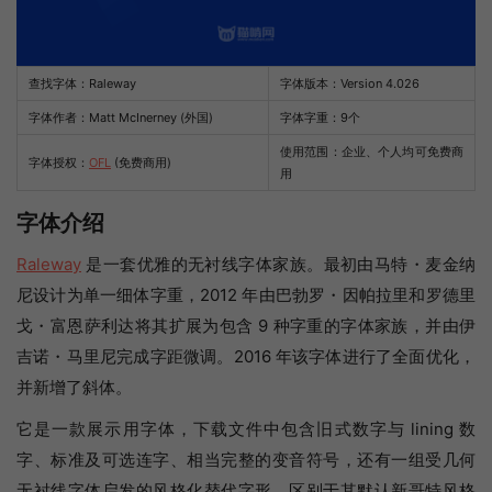
查找字体：
Raleway
字体版本：Version 4.026
字体作者：Matt McInerney (外国)
字体字重：9个
使用范围：企业、个人均可免费商
字体授权：
OFL
(免费商用)
用
字体介绍
Raleway
是一套优雅的无衬线字体家族。最初由马特・麦金纳
尼设计为单一细体字重，2012 年由巴勃罗・因帕拉里和罗德里
戈・富恩萨利达将其扩展为包含 9 种字重的字体家族，并由伊
吉诺・马里尼完成字距微调。2016 年该字体进行了全面优化，
并新增了斜体。
它是一款展示用字体，下载文件中包含旧式数字与 lining 数
字、标准及可选连字、相当完整的变音符号，还有一组受几何
无衬线字体启发的风格化替代字形，区别于其默认新哥特风格