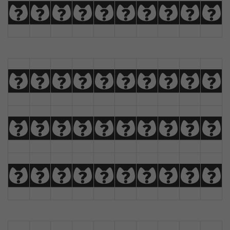
U
V
W
X
Y
Z
À
Á
Â
Ã
a
b
c
d
e
f
g
h
i
j
k
l
m
n
o
p
q
r
s
t
u
v
w
x
y
z
Ä
Å
Æ
Ç