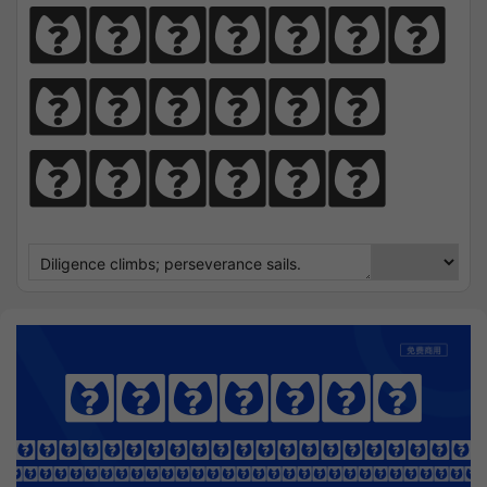
perseve
rance 
sails.
Raleway
OTHING SEEK NOTHING FI
 Sharpens Love, presence strengt