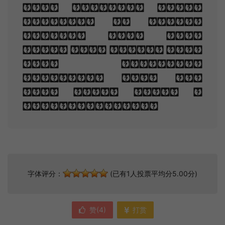
the glowing bars,
Murmur, a little
sadly, how Love
fled And paced upon
the mountains
overhead And hid
his face amid a
crowd of stars.
字体评分：
(已有1人投票平均分5.00分)
赞(
4
)
打赏