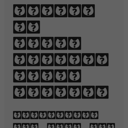
Sphinx
of
black
quartz,
judge
my vow.
Typography
is the art