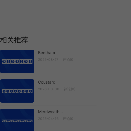
相关推荐
Bentham
2025-08-27
评论(0)
Bentham
Coustard
2026-03-30
评论(0)
Coustard
Merriweath...
2025-04-16
评论(0)
Merriweath...