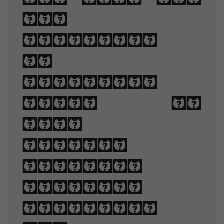
and
technique
of
arranging
type to
make
written
language
legible,
readable,