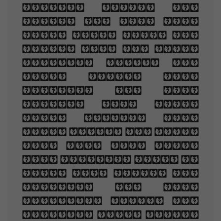
slowly read, and
dream of the soft
look Your eyes had
once, and of their
shadows deep; How
many loved your
moments of glad
grace, And loved
your beauty with
love false or true,
But one man loved
the pilgrim soul in
you, And loved the
sorrows of your
changing face. And
bending down beside