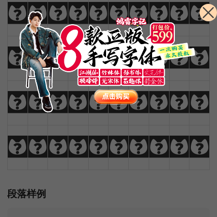
0
1
2
3
4
5
6
7
8
9
!
@
#
$
%
^
&
*
(
)
_
+
-
=
{
}
|
[
]
?
:
;
"
'
<
>
,
.
/
\
段落样例