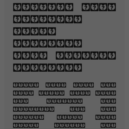
sizes, line
lengths,
line-
spacing,
and letter-
spacing.
When you are old
and grey and full
of sleep, And
nodding by the
fire, take down
this book, And