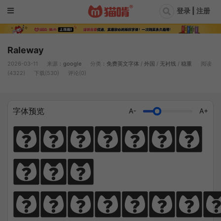
登录 | 注册
Raleway
2026-03-11
来源：
google
分类：
免费英文字体
/
外国
/
无衬线
/
稳重
阅读
(4322)
下载(530)
评论(0)
字体预览
A-
A+
Diligen
ce 
climbs; 