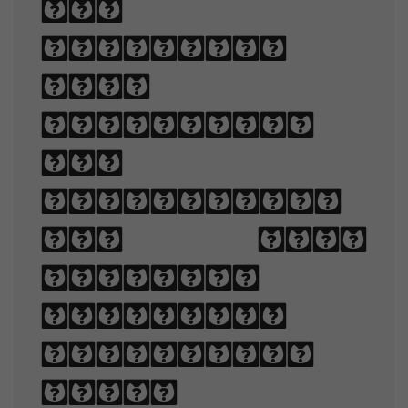
and
appealing
when
displayed.
The
arrangement
of type
involves
selecting
typefaces,
point