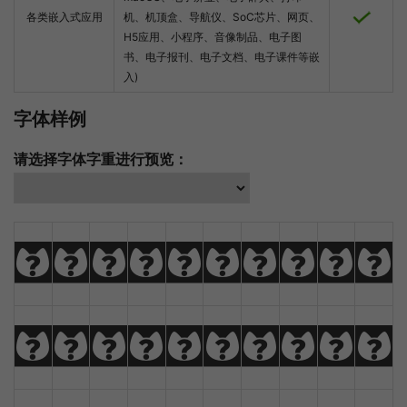
各类嵌入式应用
机、机顶盒、导航仪、SoC芯片、网页、
H5应用、小程序、音像制品、电子图
书、电子报刊、电子文档、电子课件等嵌
入)
字体样例
请选择字体字重进行预览：
A
B
C
D
E
F
G
H
I
J
K
L
M
N
O
P
Q
R
S
T