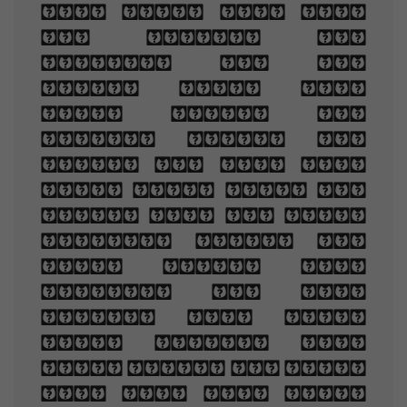
and grey and full
of sleep, And
nodding by the
fire, take down
this book, And
slowly read, and
dream of the soft
look Your eyes had
once, and of their
shadows deep; How
many loved your
moments of glad
grace, And loved
your beauty with
love false or true,
But one man loved