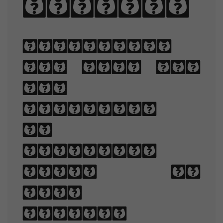
my vow.
Typography
is the art
and
technique
of
arranging
type to
make
written