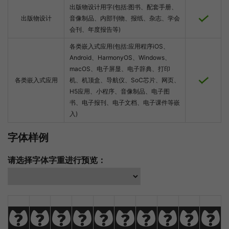
出版物设计用字(包括:图书、配套手册、
出版物设计
音像制品、内部刊物、报纸、杂志、学会
会刊、年度报告等)
各类嵌入式应用(包括:应用程序iOS、
Android、HarmonyOS、Windows、
macOS、电子屏显、电子辞典、打印
各类嵌入式应用
机、机顶盒、导航仪、SoC芯片、网页、
H5应用、小程序、音像制品、电子图
书、电子报刊、电子文档、电子课件等嵌
入)
字体样例
请选择字体字重进行预览：
A
B
C
D
E
F
G
H
I
J