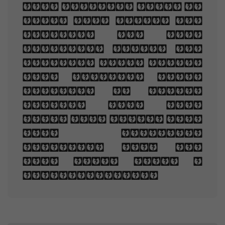
the pilgrim soul in
you, And loved the
sorrows of your
changing face. And
bending down beside
the glowing bars,
Murmur, a little
sadly, how Love
fled And paced upon
the mountains
overhead And hid
his face amid a
crowd of stars.