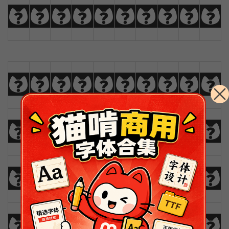
u
v
w
x
y
z
Ä
Å
Æ
Ç
0
1
2
3
4
5
6
7
8
9
!
@
#
$
%
^
&
*
(
)
_
+
-
=
{
}
|
[
]
?
:
;
"
'
<
>
,
.
/
\