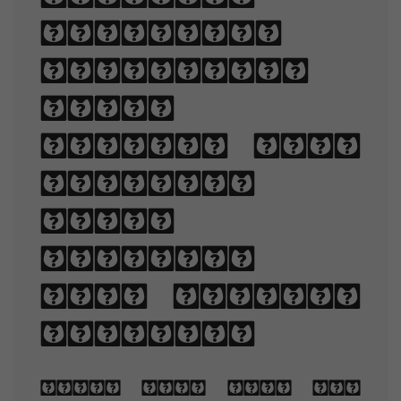
selecting
typefaces,
point
sizes, line
lengths,
line-
spacing,
and letter-
spacing.
When you are old