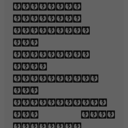
language
legible,
readable,
and
appealing
when
displayed.
The
arrangement
of type
involves