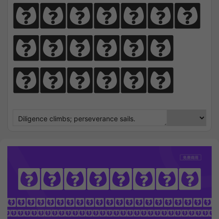
perseve
rance 
sails.
Vidaloka
OTHING SEEK NOTHING FI
 Sharpens Love, presence strengt