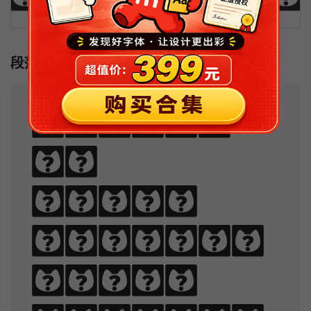
段落样例
Sphinx
of
black
quartz,
judge