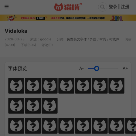
登录 | 注册
Vidaloka
2026-03-23
来源：
google
分类：
免费英文字体
/
外国
/
时尚
/
衬线体
阅读
(4799)
下载(696)
评论(0)
字体预览
A-
A+
Diligen
ce 
climbs; 