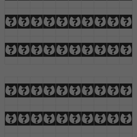
K
L
M
N
O
P
Q
R
S
T
U
V
W
X
Y
Z
À
Á
Â
Ã
a
b
c
d
e
f
g
h
i
j
k
l
m
n
o
p
q
r
s
t