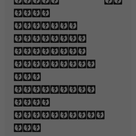
type to
make
written
language
legible,
readable,
and
appealing
when
displayed.
The