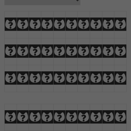
A
B
C
D
E
F
G
H
I
J
K
L
M
N
O
P
Q
R
S
T
U
V
W
X
Y
Z
À
Á
Â
Ã
a
b
c
d
e
f
g
h
i
j