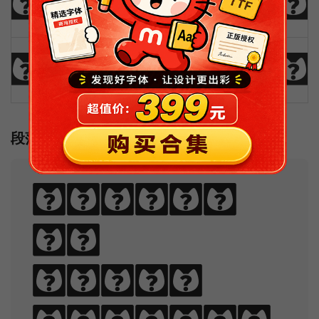
_
+
-
=
{
}
|
[
]
?
:
;
"
'
<
>
,
.
/
\
段落样例
Sphinx
of
black