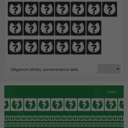
perseve
rance 
sails.
Rubik Dir
OTHING SEEK NOTHING FI
 Sharpens Love, presence strengt