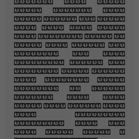
grace, And loved
your beauty with
love false or true,
But one man loved
the pilgrim soul in
you, And loved the
sorrows of your
changing face. And
bending down beside
the glowing bars,
Murmur, a little
sadly, how Love
fled And paced upon
the mountains
overhead And hid
his face amid a