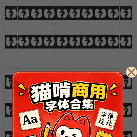
k
l
m
n
o
p
q
r
s
t
u
v
w
x
y
z
Ä
Å
Æ
Ç
0
1
2
3
4
5
6
7
8
9
!
@
#
$
%
^
&
*
(
)