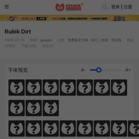
登录 | 注册
Rubik Dirt
2026-05-19
来源：
google
分类：
免费英文字体
/
其它
/
外国
/
无衬线
阅读
(3782)
下载(705)
评论(0)
字体预览
A-
A+
Diligen
ce 
climbs; 