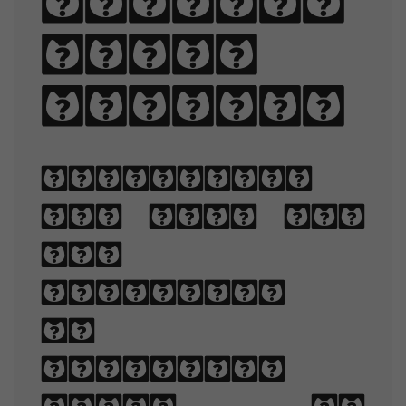
quartz,
judge
my vow.
Typography
is the art
and
technique
of
arranging