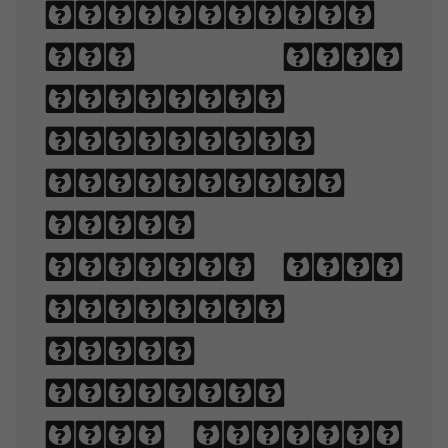
arrangement
of type
involves
selecting
typefaces,
point
sizes, line
lengths,
line-
spacing,
and letter-