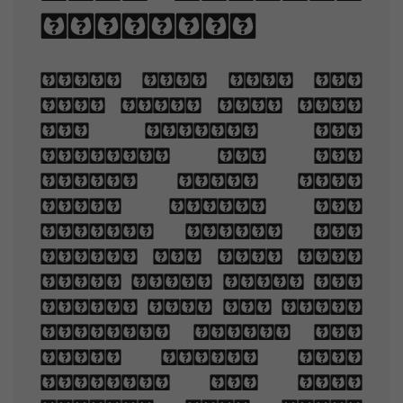
spacing.
When you are old
and grey and full
of sleep, And
nodding by the
fire, take down
this book, And
slowly read, and
dream of the soft
look Your eyes had
once, and of their
shadows deep; How
many loved your
moments of glad