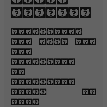
my vow.
Typography
is the art
and
technique
of
arranging
type to
make