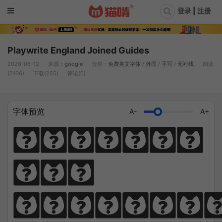
登录 | 注册
Playwrite England Joined Guides
2026-06-12
来源：
google
分类：
免费英文字体
/
外国
/
手写
/
无衬线
阅读
(2166)
下载(255)
评论(0)
字体预览
A-
A+
Diligen
ce 
climbs; 