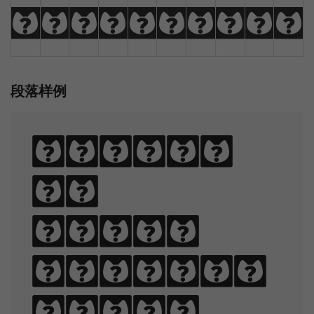
:
;
"
'
<
>
,
.
/
\
段落样例
Sphinx
of
black
quartz,
judge