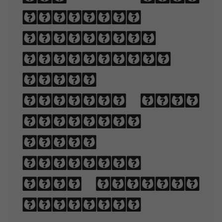
involves
selecting
typefaces,
point
sizes, line
lengths,
line-
spacing,
and letter-
spacing.