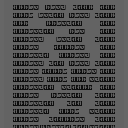
When you are old
and grey and full
of sleep, And
nodding by the
fire, take down
this book, And
slowly read, and
dream of the soft
look Your eyes had
once, and of their
shadows deep; How
many loved your
moments of glad
grace, And loved
your beauty with
love false or true,