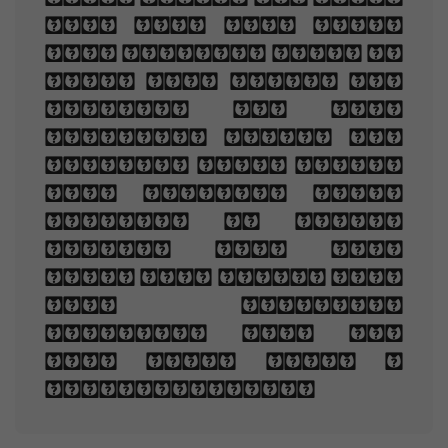
But one man loved
the pilgrim soul in
you, And loved the
sorrows of your
changing face. And
bending down beside
the glowing bars,
Murmur, a little
sadly, how Love
fled And paced upon
the mountains
overhead And hid
his face amid a
crowd of stars.