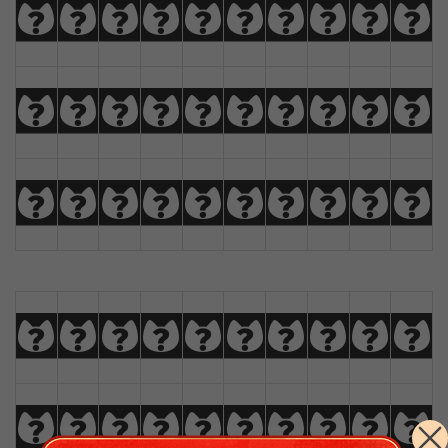
A
B
C
D
E
F
G
H
I
J
K
L
M
N
O
P
Q
R
S
T
U
V
W
X
Y
Z
À
Á
Â
Ã
a
b
c
d
e
f
g
h
i
j
k
l
m
n
o
p
q
r
s
t