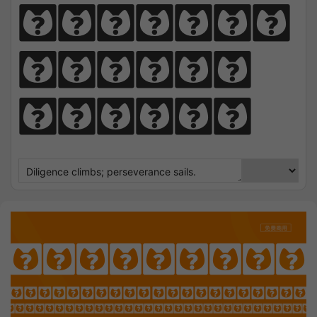
perseve
rance 
sails.
England Jo
OTHING SEEK NOTHING FI
 Sharpens Love, presence strengt