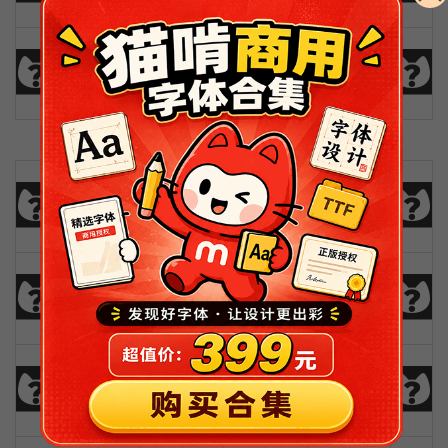
u
v
w
x
y
z
Ä
Å
Æ
Ç
0
1
2
3
4
5
6
7
8
9
!
@
#
$
%
^
&
*
(
)
_
+
-
=
{
}
|
[
]
?