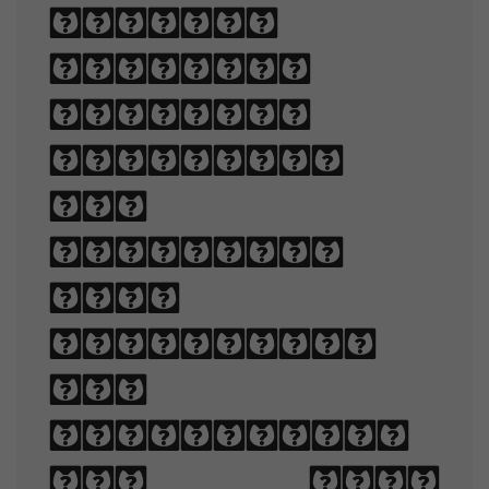
written
language
legible,
readable,
and
appealing
when
displayed.
The
arrangement
of type