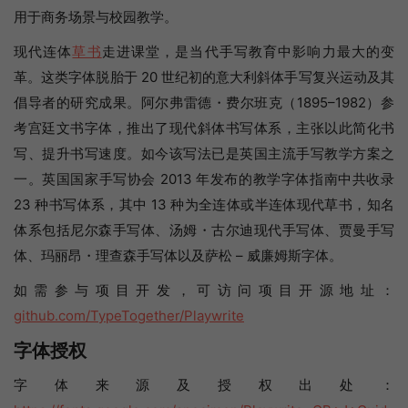
用于商务场景与校园教学。
现代连体
草书
走进课堂，是当代手写教育中影响力最大的变
革。这类字体脱胎于 20 世纪初的意大利斜体手写复兴运动及其
倡导者的研究成果。阿尔弗雷德・费尔班克（1895–1982）参
考宫廷文书字体，推出了现代斜体书写体系，主张以此简化书
写、提升书写速度。如今该写法已是英国主流手写教学方案之
一。英国国家手写协会 2013 年发布的教学字体指南中共收录
23 种书写体系，其中 13 种为全连体或半连体现代草书，知名
体系包括尼尔森手写体、汤姆・古尔迪现代手写体、贾曼手写
体、玛丽昂・理查森手写体以及萨松 – 威廉姆斯字体。
如需参与项目开发，可访问项目开源地址：
github.com/TypeTogether/Playwrite
字体授权
字体来源及授权出处：