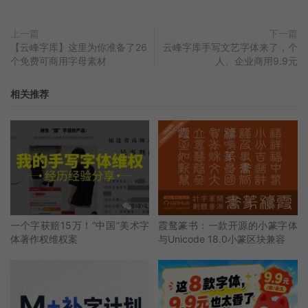
上一篇
下一篇
【云峰字库】这里为你准备了26
云峰字库手写文艺字体来了，个
个免费可商用字母素材
人、企业商用9.9元
相关推荐
一个字获赔15万！“中国”美术字
霞鹜篆书：一款开源的小篆字体
体著作权维权案
与Unicode 18.0小篆区块兼容