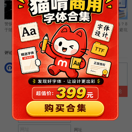
警惕字体圈乱象：免费开源不等
教育课件可商用字体怎么选？8
于随意盗用商用
款免费教学字体推荐 + 版权避坑
指南
评论
抢沙发
提交评论
昵称 (必填)
邮箱 (必填)
网址