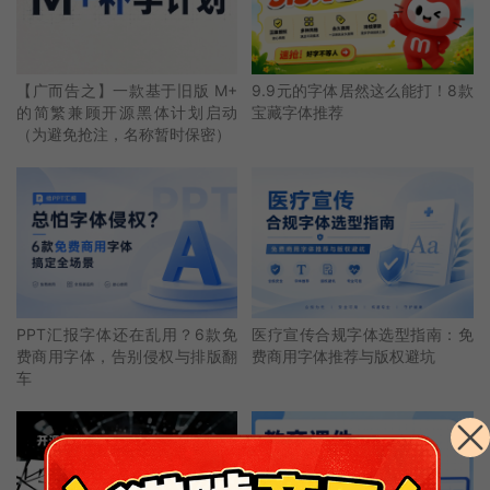
【广而告之】一款基于旧版 M+
9.9元的字体居然这么能打！8款
的简繁兼顾开源黑体计划启动
宝藏字体推荐
（为避免抢注，名称暂时保密）
PPT汇报字体还在乱用？6款免
医疗宣传合规字体选型指南：免
费商用字体，告别侵权与排版翻
费商用字体推荐与版权避坑
车