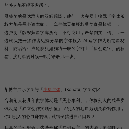
的外人都不得不发话了。
最搞笑的是这群人的双标现场：他们一边在网上痛骂「字体版
权方都是黑心资本家，一套字体天价授权费简直是抢钱」，一
边声明「版权归原字库所有，不可商用，严禁倒卖二传」，一
边转头把开源作者免费分享的字体投入 AI 造字作为所需原材
料，随后给生成轮廓犹如狗啃一般的字打上「原创造字」的标
签，接商单的时候一款字敢收几十块。
某博主展示字图与「
小夏字体
」(Konatu) 字图对比
合着别人花几年做字体就是「黑心牟利」，你偷别人的成果卖
钱就是「独立创作实现价值」？别人的心血必须免费给你用，
你用别人的心血赚的钱，就得全揣进自己口袋？
我真的特别好奇，这些号称「原创造字」的大师，要是哪天让