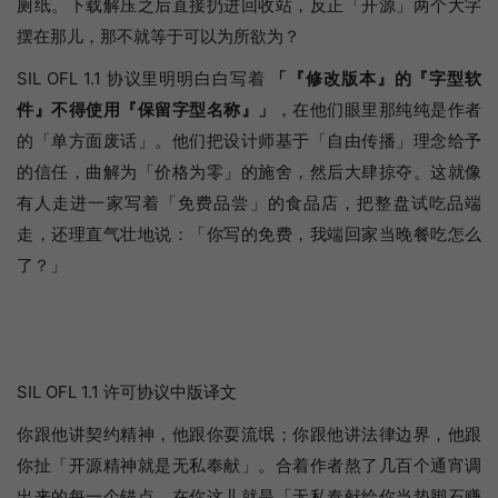
厕纸。下载解压之后直接扔进回收站，反正「开源」两个大字
摆在那儿，那不就等于可以为所欲为？
SIL OFL 1.1 协议里明明白白写着
「『修改版本』的『字型软
件』不得使用『保留字型名称』」
，在他们眼里那纯纯是作者
的「单方面废话」。他们把设计师基于「自由传播」理念给予
的信任，曲解为「价格为零」的施舍，然后大肆掠夺。这就像
有人走进一家写着「免费品尝」的食品店，把整盘试吃品端
走，还理直气壮地说：「你写的免费，我端回家当晚餐吃怎么
了？」
SIL OFL 1.1 许可协议中版译文
你跟他讲契约精神，他跟你耍流氓；你跟他讲法律边界，他跟
你扯「开源精神就是无私奉献」。合着作者熬了几百个通宵调
出来的每一个锚点，在你这儿就是「无私奉献给你当垫脚石赚