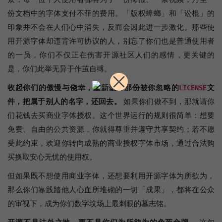
份文档中的字体支付不菲的费用。「版权蟑螂」和「讼棍」的
印象并不会在人们心中消失，反而会因此进一步激化。那些使
用开源字体却违背许可协议的人，别忘了你们也是普通使用者
的一员，你们不仅正在伤害开源社区人们的感情，更关键的
是，你们此举无异于作茧自缚。
收起你们的傲慢与侥幸，重新翻开那份被你忽略的
文
LICENSE
件，把属于别人的名字，还回去。
如果你们做不到，那就请你
们花钱去买商业字体授权。这个世界运行的规则很简单：想要
免费、自由的公共资源，你就得尊重并遵守共享契约；若不愿
受此约束，欢迎你转向成熟的商业授权字体市场，通过合法购
买换取安心无忧的使用权。
但如果既不想使用商业字体，还想要利用开源字体为所欲为，
那么你们靠践踏他人心血所堆砌的一切「成果」，都将在公众
的审视下，成为你们数字坟场上最刺眼的墓志铭。