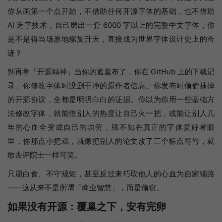
你从画第一个点开始，不借助任何开源字体的基础，也不借助
AI 造字技术，自己磨出一套 6000 字以上的完整中文字体，你
是不是得当场原地螺旋升天，直接成为世界字体设计史上的奇
迹？
别再拿「开源精神」当你的遮羞布了，你在 GitHub 上的下载记
录、你修改字体时没删干净的原作者信息、你发布时偷偷抹掉
的开源协议，全都是明明白白的证据。你以为你用一些基础方
法修改字体，就能借别人的热度让自己火一把，或能让别人几
年的心血全变成自己的功劳，殊不知在真正的字体爱好者眼
里，你那点小把戏，就像把别人的论文改了三个标点符号，就
敢去评院士一样可笑。
只愿白食、不守规矩，甚至反过来巧取他人的心血为自家铺路
——这从来不是所谓「商业智慧」，而是‌偷窃‌。
如果没有开源：覆巢之下，安有完卵