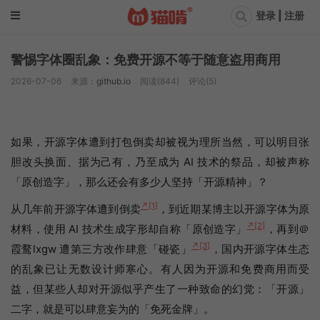
登录 | 注册
警惕字体圈乱象：免费开源不等于随意盗用商用
2026-07-06
来源：
github.io
阅读(844)
评论(5)
如果，开源字体遭到打包倒卖却被视为理所当然，可以明目张
胆改头换面、据为己有，乃至成为 AI 技术的祭品，却被声称
「原创造字」，那么还会有多少人坚持「开源精神」？
↗[1]
从几年前开源字体遭到倒卖
，到近期某博主以开源字体为原
↗[2]
材料，使用 AI 技术生成字形却自称「原创造字」
，再到＠
↗[3]
霞鹜lxgw 遭第三方改作肆意「碰瓷」
，国内开源字体生态
的乱象已让无数设计师寒心。有人因为开源和免费商用而受
益，但某些人却对开源似乎产生了一种致命的幻觉：「开源」
二字，就是可以肆意妄为的「免死金牌」。