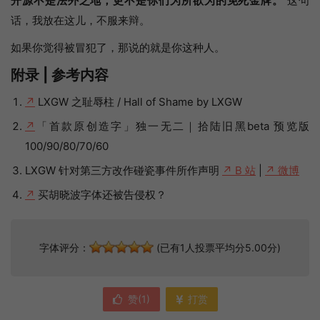
开源不是法外之地，更不是你们为所欲为的免死金牌。
这句
话，我放在这儿，不服来辩。
如果你觉得被冒犯了，那说的就是你这种人。
附录 | 参考内容
↗
LXGW 之耻辱柱 / Hall of Shame by LXGW
↗
「首款原创造字」独一无二｜拾陆旧黑beta 预览版
100/90/80/70/60
LXGW 针对第三方改作碰瓷事件所作声明
↗ B 站
|
↗ 微博
↗
买胡晓波字体还被告侵权？
字体评分：
(已有1人投票平均分5.00分)
赞(
1
)
打赏