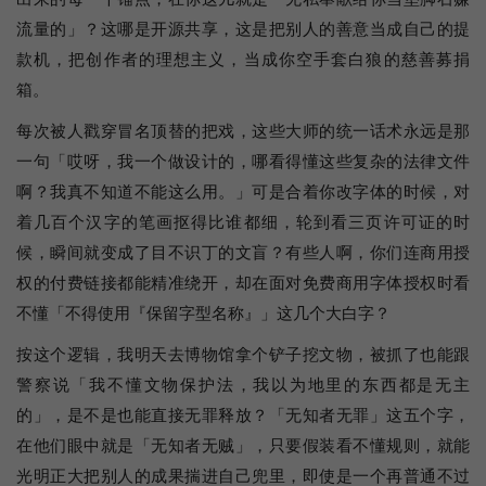
流量的」？这哪是开源共享，这是把别人的善意当成自己的提
款机，把创作者的理想主义，当成你空手套白狼的慈善募捐
箱。
每次被人戳穿冒名顶替的把戏，这些大师的统一话术永远是那
一句「哎呀，我一个做设计的，哪看得懂这些复杂的法律文件
啊？我真不知道不能这么用。」可是合着你改字体的时候，对
着几百个汉字的笔画抠得比谁都细，轮到看三页许可证的时
候，瞬间就变成了目不识丁的文盲？有些人啊，你们连商用授
权的付费链接都能精准绕开，却在面对免费商用字体授权时看
不懂「不得使用『保留字型名称』」这几个大白字？
按这个逻辑，我明天去博物馆拿个铲子挖文物，被抓了也能跟
警察说「我不懂文物保护法，我以为地里的东西都是无主
的」，是不是也能直接无罪释放？「无知者无罪」这五个字，
在他们眼中就是「无知者无贼」，只要假装看不懂规则，就能
光明正大把别人的成果揣进自己兜里，即使是一个再普通不过