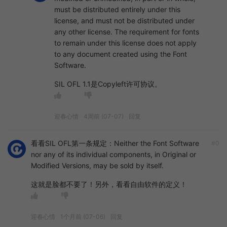
must be distributed entirely under this
license, and must not be distributed under
any other license. The requirement for fonts
to remain under this license does not apply
to any document created using the Font
Software.
SIL OFL 1.1是Copyleft许可协议。
迎春心情
4周前 (07-07)
回复
看看SIL OFL第一条规定：Neither the Font Software
#0
nor any of its individual components, in Original or
Modified Versions, may be sold by itself.
这就是脸都不要了！另外，看看自由软件的定义！
迎春心情
1个月前 (07-06)
回复