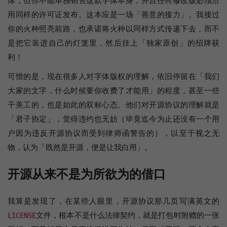
体，但你不能单独销售这款字体本身，并且任何修改版必须沿
用同样的许可证发布。这本应是一场「善意的接力」。我接过
你的火种照亮前路，也承诺将火种以同样方式传递下去，而不
是把它装进自己的灯笼里，然后挂上「独家原创」的招牌获
利！
可惜的是，现在很多人对字体版权的理解，依旧停留在「我们
大家的文字，什么时候要你收费了才能用」的程度，甚至一些
干美工的，也是如此的双标心态。他们对开源协议的理解就是
「君子协定」，觉得违约也无妨（毕竟迄今为止还没有一个用
户因为违反开源协议而受到律师函警告的），以至于视之无
物，认为「既然是开源，便是让我白用」。
开源从来不是为所欲为的借口
我算是发现了，在某些人眼里，开源协议那几页写满英文的
文件，根本不是什么法律契约，就是打包时附赠的一张
LICENSE