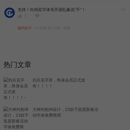
支持！向倒卖字体等开源乱象说“不”！
#0
5
嗷呜风字
1个月前 (07-06)
回复
热门文章
刘兵克字库，终身会员正式发
布！！！！
大神刘柏坤设计，23款千鼠賀新春活
动字体免费商用