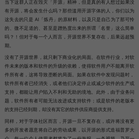
当下这群人正在毁灭「开源」精神，但是真的有人想过如果没
有开源，将会发生什么吗？那些滥用开源字体的人，你们以为
这失去的只是 AI「炼丹」的原材料，以及只是自己为了那可怜
的、微不足道的、甚至是蹭热度出来的所谓「名誉」这么简单
吗？！但对于每一个人而言，开源世界不复存在，后果远超预
期。
没有了开源世界，就只剩下商业化的局面。在软件行业，对软
件未来的版本和软件的升级的依赖，使得软件用户不能离开软
件所有者，这将导致垄断的局面。如果在软件中发现问题时，
软件所有者已经消失，或者他们决定停止或减少软件的生产或
支持，都能让用户陷入不利和无助的境地。此外，由于业务问
题，软件所有者可能无法改进或支持软件；或是软件的老版本
的支持已经到期，却没有其它的软件供应商提供支持。
同样，对于字体社区而言，开源一旦不复存在，或许将没有更
多的开发者愿意将自己的劳动成果，以开源的形式造福普罗大
众，每一位个人使用者都将为了一份海报、一条视频，乃至一