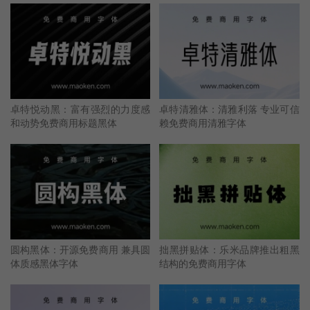
卓特悦动黑：富有强烈的力度感
卓特清雅体：清雅利落 专业可信
和动势免费商用标题黑体
赖免费商用清雅字体
圆构黑体：开源免费商用 兼具圆
拙黑拼贴体：乐米品牌推出粗黑
体质感黑体字体
结构的免费商用字体