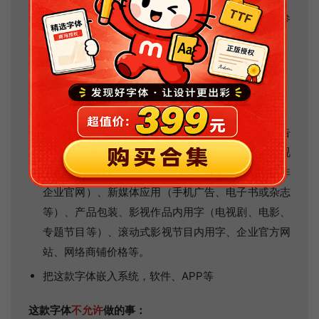
下面的字体使用范围猫啃网根据经验总结的，仅供参
考，如有特殊需求或疑问，请联系字体作者咨询。
这款字体
允许
做的事：
这款字体允许商业发布，商业发布的类型其中包括：
手册（宣传册、楼书、说明书等）、海报（易拉宝、
背景板、促销单张等）、平面广告（报纸及杂志广告
等）、户外广告（车身、立柱及站台广告等）、影视
广告（TVC、宣传片、视频短片等）、网络广告（非
企业官网）、新媒体应用（手机广告、电子书或杂志
等）、产品包装、影视作品内用字（电视剧、电影、
专题节目等）、滚动式影视节目内用字、企业官方网
站、网络商铺价格等。
把这款字体嵌入系统，软件、APP等
这款字体
不允许
做的事：