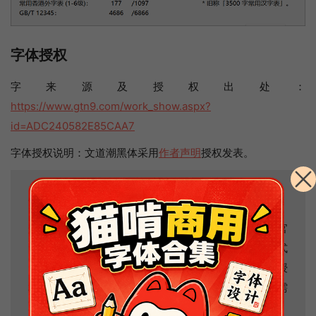
字体授权
字来源及授权出处：
https://www.gtn9.com/work_show.aspx?
id=ADC240582E85CAA7
字体授权说明：文道潮黑体采用
作者声明
授权发表。
字体授权说明：
作者声明授权方式
是指字体作者在公开的网络平台（官
网、微信公众号、微博、站酷等）声明字体的授权方式
无论是个人还是企业都可以免费商用。一般作者声明授
权方式都是
无需取得授权文件
即可用于商业用途。如需
取得授权文件，请自行与字体作者联系。