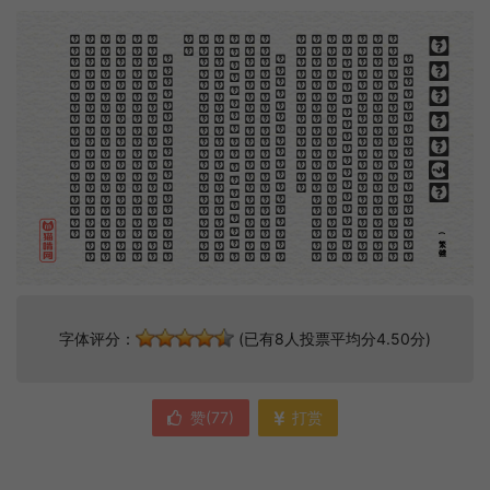
。
第
意
富
加
來
貢
。
驚
才
也
刻
者
種
。
畫
例
《
精
「
給
的
木刻創作法·序
但
是
至
今
沒
有
一
本
講
說
木
刻
的
書
，
這
才
是
一
本
。
雖
然
稍
簡
略
，
卻
已
經
給
了
讀
者
一
個
大
。
由
此
發
展
下
去
，
路
是
廣
大
得
很
。
題
材
會
豐
起
來
的
，
技
藝
也
會
精
煉
起
來
的
，
採
取
新
法
，
以
中
國
舊
日
之
所
長
，
還
有
開
出
一
條
新
的
路
徑
的
希
望
。
那
時
作
者
各
將
自
己
的
本
領
和
心
得
，
獻
出
來
，
中
國
的
木
刻
界
就
會
發
生
光
焰
那
時
我
還
是
一
個
兒
童
，
見
了
這
些
圖
，
便
震
於
它
的
精
工
活
潑
，
當
作
寶
貝
看
。
到
近
幾
年
，
知
道
西
洋
還
有
一
種
由
畫
家
一
手
造
成
的
版
畫
，
就
是
原
畫
，
倘
用
木
版
，
便
叫
作
「
創
作
木
」
，
是
藝
術
家
直
接
的
創
作
品
，
毫
不
假
手
於
刻
和
印
者
的
。
現
在
我
們
所
要
紹
介
的
，
便
是
這
一
地
不
問
東
西
，
凡
木
刻
的
圖
版
，
向
來
是
畫
管
，
刻
管
刻
，
印
管
印
的
。
中
國
用
得
最
早
，
而
照
也
久
經
衰
退
；
清
光
緒
中
，
英
人
傅
蘭
雅
氏
編
印
格
致
彙
編
》
，
插
圖
就
已
非
中
國
刻
工
所
能
刻
，
細
的
必
需
由
英
國
運
了
圖
版
來
。
那
就
是
所
謂
木
口
木
刻
」
，
也
即
「
複
製
木
刻
」
，
和
用
在
編
印
度
人
讀
的
英
文
書
，
後
來
也
就
移
給
中
國
人
讀
英
文
書
上
的
插
畫
，
是
同
類
的
(繁體)
字体评分：
(已有8人投票平均分4.50分)
赞(
77
)
打赏