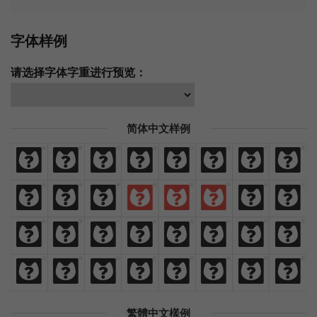
字体样例
请选择字体字重进行预览：
简体中文样例
免
费
商
业
汉
语
字
体
免
费
商
业
汉
语
字
体
欢
迎
来
猫
啃
网
设
计
欢
迎
来
猫
啃
网
设
计
热
爱
与
执
着
时
间
里
热
爱
与
执
着
时
间
里
闪
烁
灿
烂
鲜
艳
绚
丽
闪
烁
灿
烂
鲜
艳
绚
丽
繁體中文樣例