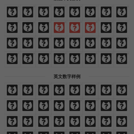
免
費
商
業
漢
語
字
體
免
費
商
業
漢
語
字
體
歡
迎
來
貓
啃
網
設
計
歡
迎
來
貓
啃
網
設
計
熱
愛
與
執
著
時
間
裡
熱
愛
與
執
著
時
間
裡
閃
爍
燦
爛
鮮
豔
絢
麗
閃
爍
燦
爛
鮮
豔
絢
麗
英文数字样例
A
B
C
D
E
F
G
H
A
B
C
D
E
F
G
H
I
J
K
L
M
N
O
P
I
J
K
L
M
N
O
P
0
1
2
3
4
5
6
7
0
1
2
3
4
5
6
7
8
9
!
@
#
$
,
.