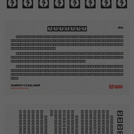
8
9
!
@
#
$
,
.
木刻创作法·序
(简体)
地不问东西，凡木刻的图版，向来是画管画，刻管刻，印管印的。中国用得最早，而照例也久经衰
退；清光绪中，英人傅兰雅氏编印《格致汇编》，插图就已非中国刻工所能刻，精细的必需由英国运了
图版来。那就是所谓「木口木刻」，也即「复制木刻」，和用在编给印度人读的英文书，后来也就移给
中国人读的英文书上的插画，是同类的。
那时我还是一个儿童，见了这些图，便震惊于它的精工活泼，当作宝贝看。到近几年，才知道西洋
还有一种由画家一手造成的版画，也就是原画，倘用木版，便叫作「创作木刻」，是艺术家直接的创作
品，毫不假手于刻者和印者的。现在我们所要绍介的，便是这一种。
但是至今没有一本讲说木刻的书，这才是第一本。虽然稍简略，却已经给了读者一个大意。由此发
展下去，路是广大得很。题材会丰富起来的，技艺也会精炼起来的，采取新法，加以中国旧日之所长，
还有开出一条新的路径来的希望。那时作者各将自己的本领和心得，贡献出来，中国的木刻界就会发生
光焰。
找免费商用中文字体就上猫啃网
www.maoken.com
。
。
木刻创作法·序