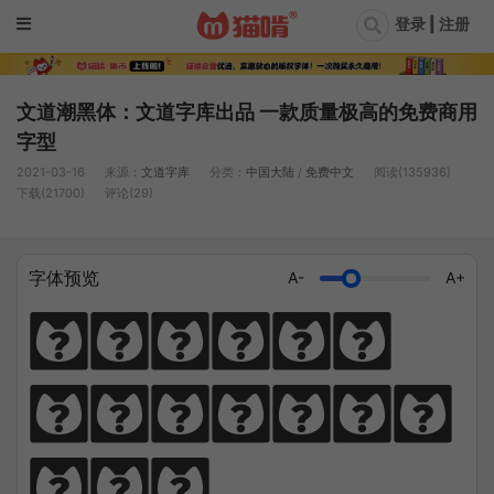
登录 | 注册
文道潮黑体：文道字库出品 一款质量极高的免费商用
字型
2021-03-16
来源：
文道字库
分类：
中国大陆
/
免费中文
阅读(135936)
下载(21700)
评论(29)
字体预览
A-
A+
猫笔千锤岁月
长，啃文万遍见
真功。