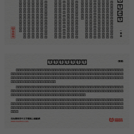
。
第
意
富
加
来
贡
惊
才
也
刻
者
种
画
例
《
精
「
给
的
但
是
至
今
没
有
一
本
讲
说
木
刻
的
书
，
这
才
是
一
本
。
虽
然
稍
简
略
，
却
已
经
给
了
读
者
一
个
大
。
由
此
发
展
下
去
，
路
是
广
大
得
很
。
题
材
会
丰
起
来
的
，
技
艺
也
会
精
炼
起
来
的
，
采
取
新
法
，
以
中
国
旧
日
之
所
长
，
还
有
开
出
一
条
新
的
路
径
的
希
望
。
那
时
作
者
各
将
自
己
的
本
领
和
心
得
，
献
出
来
，
中
国
的
木
刻
界
就
会
发
生
光
焰
那
时
我
还
是
一
个
儿
童
，
见
了
这
些
图
，
便
震
于
它
的
精
工
活
泼
，
当
作
宝
贝
看
。
到
近
几
年
，
知
道
西
洋
还
有
一
种
由
画
家
一
手
造
成
的
版
画
，
就
是
原
画
，
倘
用
木
版
，
便
叫
作
「
创
作
木
」
，
是
艺
术
家
直
接
的
创
作
品
，
毫
不
假
手
于
刻
和
印
者
的
。
现
在
我
们
所
要
绍
介
的
，
便
是
这
一
地
不
问
东
西
，
凡
木
刻
的
图
版
，
向
来
是
画
管
，
刻
管
刻
，
印
管
印
的
。
中
国
用
得
最
早
，
而
照
也
久
经
衰
退
；
清
光
绪
中
，
英
人
傅
兰
雅
氏
编
印
格
致
汇
编
》
，
插
图
就
已
非
中
国
刻
工
所
能
刻
，
细
的
必
需
由
英
国
运
了
图
版
来
。
那
就
是
所
谓
木
口
木
刻
」
，
也
即
「
复
制
木
刻
」
，
和
用
在
编
印
度
人
读
的
英
文
书
，
后
来
也
就
移
给
中
国
人
读
英
文
书
上
的
插
画
，
是
同
类
的
(简体)
木刻創作法·序
(繁體)
地不問東西，凡木刻的圖版，向來是畫管畫，刻管刻，印管印的。中國用得最早，而照例也久經衰
退；清光緒中，英人傅蘭雅氏編印《格致彙編》，插圖就已非中國刻工所能刻，精細的必需由英國運了
圖版來。那就是所謂「木口木刻」，也即「複製木刻」，和用在編給印度人讀的英文書，後來也就移給
中國人讀的英文書上的插畫，是同類的。
那時我還是一個兒童，見了這些圖，便震驚於它的精工活潑，當作寶貝看。到近幾年，才知道西洋
還有一種由畫家一手造成的版畫，也就是原畫，倘用木版，便叫作「創作木刻」，是藝術家直接的創作
品，毫不假手於刻者和印者的。現在我們所要紹介的，便是這一種。
但是至今沒有一本講說木刻的書，這才是第一本。雖然稍簡略，卻已經給了讀者一個大意。由此發
展下去，路是廣大得很。題材會豐富起來的，技藝也會精煉起來的，採取新法，加以中國舊日之所長，
還有開出一條新的路徑來的希望。那時作者各將自己的本領和心得，貢獻出來，中國的木刻界就會發生
光焰。
找免費商用中文字體就上貓齦網
www.maoken.com