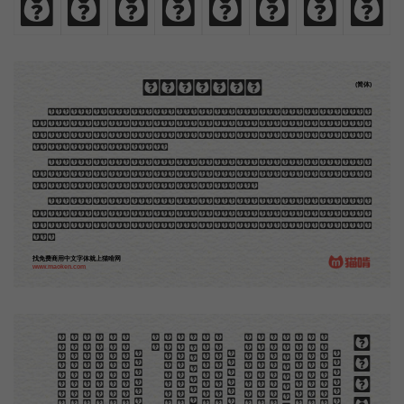
8
9
!
@
#
$
,
.
木刻创作法·序
(简体)
地不问东西，凡木刻的图版，向来是画管画，刻管刻，印管印的。中国用得最早，而照例也久经衰
退；清光绪中，英人傅兰雅氏编印《格致汇编》，插图就已非中国刻工所能刻，精细的必需由英国运了
图版来。那就是所谓「木口木刻」，也即「复制木刻」，和用在编给印度人读的英文书，后来也就移给
中国人读的英文书上的插画，是同类的。
那时我还是一个儿童，见了这些图，便震惊于它的精工活泼，当作宝贝看。到近几年，才知道西洋
还有一种由画家一手造成的版画，也就是原画，倘用木版，便叫作「创作木刻」，是艺术家直接的创作
品，毫不假手于刻者和印者的。现在我们所要绍介的，便是这一种。
但是至今没有一本讲说木刻的书，这才是第一本。虽然稍简略，却已经给了读者一个大意。由此发
展下去，路是广大得很。题材会丰富起来的，技艺也会精炼起来的，采取新法，加以中国旧日之所长，
还有开出一条新的路径来的希望。那时作者各将自己的本领和心得，贡献出来，中国的木刻界就会发生
光焰。
找免费商用中文字体就上猫啃网
www.maoken.com
。
。
木刻创作法·序