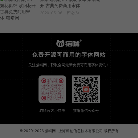
开 古典免费商用宋体
2020-05-06
评论(6)
免费开源可商用的字体网站
关注猫啃网，获取全网最新免费可商用字体资讯！
猫啃官方小红书
猫啃微信公众号
© 2020-2026
猫啃网
上海驿创信息技术有限公司 版权所有