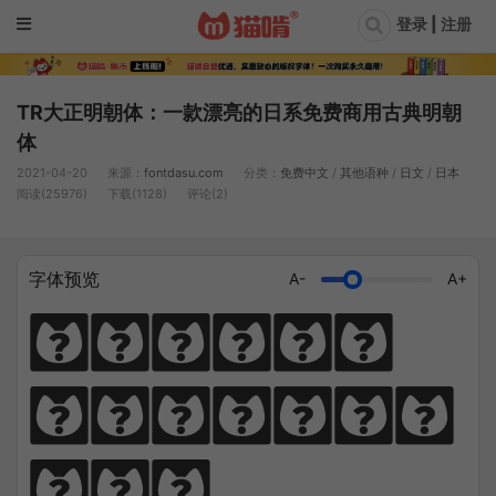
登录 | 注册
TR大正明朝体：一款漂亮的日系免费商用古典明朝
体
2021-04-20
来源：
fontdasu.com
分类：
免费中文
/
其他语种
/
日文
/
日本
阅读(25976)
下载(1128)
评论(2)
字体预览
A-
A+
猫笔千锤岁月
长，啃文万遍见
真功。