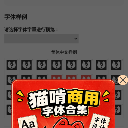
字体样例
请选择字体字重进行预览：
简体中文样例
免
费
商
业
汉
语
字
体
免
费
商
业
汉
语
字
体
欢
迎
来
猫
啃
网
设
计
欢
迎
来
猫
啃
网
设
计
热
爱
与
执
着
时
间
里
热
爱
与
执
着
时
间
里
闪
烁
灿
烂
鲜
艳
绚
丽
闪
烁
灿
烂
鲜
艳
绚
丽
繁體中文樣例