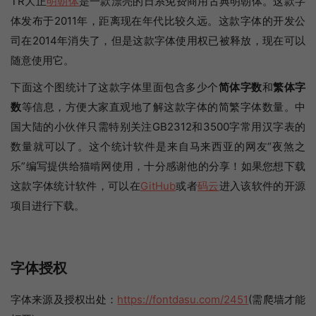
TR大正
明朝体
是一款漂亮的日系免费商用古典明朝体。这款字
体发布于2011年，距离现在年代比较久远。这款字体的开发公
司在2014年消失了，但是这款字体使用权已被释放，现在可以
随意使用它。
下面这个图统计了这款字体里面包含多少个
简体字数
和
繁体字
数
等信息，方便大家直观地了解这款字体的简繁字体数量。中
国大陆的小伙伴只需特别关注GB2312和3500字常用汉字表的
数量就可以了。这个统计软件是来自马来西亚的网友“夜煞之
乐”编写提供给猫啃网使用，十分感谢他的分享！如果您想下载
这款字体统计软件，可以在
GitHub
或者
码云
进入该软件的开源
项目进行下载。
字体授权
字体来源及授权出处：
https://fontdasu.com/2451
(需爬墙才能