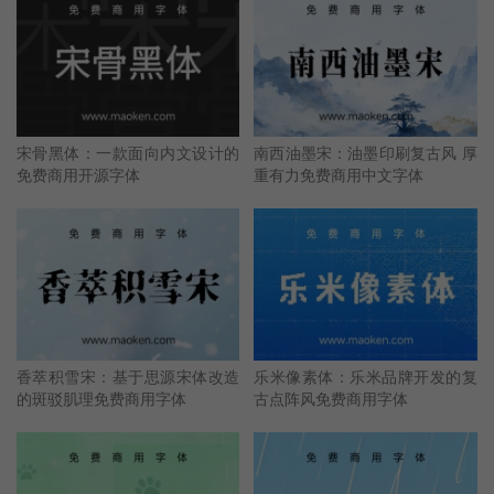
宋骨黑体：一款面向内文设计的
南西油墨宋：油墨印刷复古风 厚
免费商用开源字体
重有力免费商用中文字体
香萃积雪宋：基于思源宋体改造
乐米像素体：乐米品牌开发的复
的斑驳肌理免费商用字体
古点阵风免费商用字体