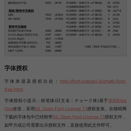
字体授权
字体来源及授权出处：
http://font.cutegirl.jp/chalk-font-
free.html
字体授权小提示：粉笔体(日文名：チョーク体)基于
克利Klee
One
改造，采用
SIL Open Font License 1.1
授权发表。在猫啃网
下载的字体包中已经附带
SIL Open Font License 1.1
授权文件，
如甲方或公司需要出示授权文件，直接使用此文件即可。