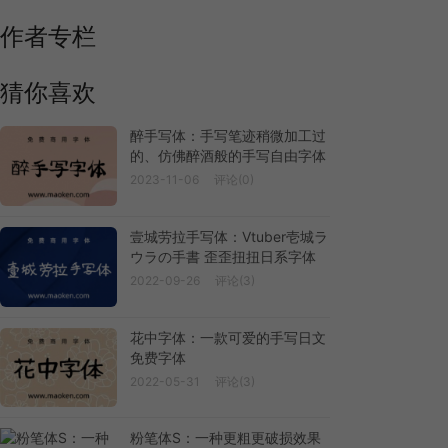
作者专栏
猜你喜欢
醉手写体：手写笔迹稍微加工过
的、仿佛醉酒般的手写自由字体
2023-11-06
评论(0)
壹城劳拉手写体：Vtuber壱城ラ
ウラの手書 歪歪扭扭日系字体
2022-09-26
评论(3)
花中字体：一款可爱的手写日文
免费字体
2022-05-31
评论(3)
粉笔体S：一种更粗更破损效果