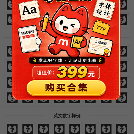
热
爱
与
执
着
时
间
里
闪
烁
灿
烂
鲜
艳
绚
丽
闪
烁
灿
烂
鲜
艳
绚
丽
繁體中文樣例
免
費
商
業
漢
語
字
體
免
費
商
業
漢
語
字
體
歡
迎
來
貓
啃
網
設
計
歡
迎
來
貓
啃
網
設
計
熱
愛
與
執
著
時
間
裡
熱
愛
與
執
著
時
間
裡
閃
爍
燦
爛
鮮
豔
絢
麗
閃
爍
燦
爛
鮮
豔
絢
麗
英文数字样例
A
B
C
D
E
F
G
H
A
B
C
D
E
F
G
H