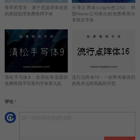
香萃积雪宋：基于思源宋体改造
分享正黑体(나눔바른고딕)：韩
的斑驳肌理免费商用字体
国Naver公司推出的免费商用分
享韩文字体
清松手写体9：游清松有温度的
流行点阵体16：一款带有极强烈
免费商用手写系列字体第九款
的美术点阵风格的字型
评论
1