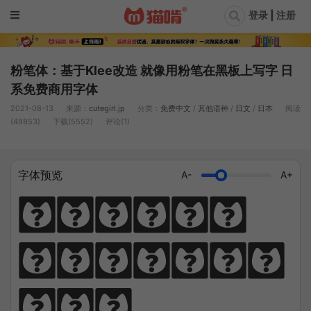
登录 | 注册
粉笔体：基于Klee改造 就像用粉笔在黑板上写字 日
系免费商用字体
2021-08-13
来源：
cutegirl.jp
分类：
免费中文
/
其他语种
/
日文
/
日本
阅读
(49853)
下载(5552)
评论(1)
字体预览
A-
A+
猫笔千锤岁月
长，啃文万遍见
真功。