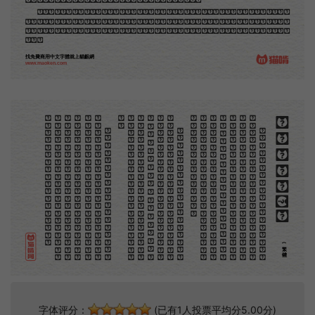
但是至今沒有一本講說木刻的書，這才是第一本。雖然稍簡略，卻已經給了讀者一個大意。由此發
展下去，路是廣大得很。題材會豐富起來的，技藝也會精煉起來的，採取新法，加以中國舊日之所長，
還有開出一條新的路徑來的希望。那時作者各將自己的本領和心得，貢獻出來，中國的木刻界就會發生
光焰。
找免費商用中文字體就上貓齦網
www.maoken.com
。
第
意
富
加
來
貢
。
驚
才
也
刻
者
種
。
畫
例
《
精
「
給
的
木刻創作法·序
但
是
至
今
沒
有
一
本
講
說
木
刻
的
書
，
這
才
是
一
本
。
雖
然
稍
簡
略
，
卻
已
經
給
了
讀
者
一
個
大
。
由
此
發
展
下
去
，
路
是
廣
大
得
很
。
題
材
會
豐
起
來
的
，
技
藝
也
會
精
煉
起
來
的
，
採
取
新
法
，
以
中
國
舊
日
之
所
長
，
還
有
開
出
一
條
新
的
路
徑
的
希
望
。
那
時
作
者
各
將
自
己
的
本
領
和
心
得
，
獻
出
來
，
中
國
的
木
刻
界
就
會
發
生
光
焰
那
時
我
還
是
一
個
兒
童
，
見
了
這
些
圖
，
便
震
於
它
的
精
工
活
潑
，
當
作
寶
貝
看
。
到
近
幾
年
，
知
道
西
洋
還
有
一
種
由
畫
家
一
手
造
成
的
版
畫
，
就
是
原
畫
，
倘
用
木
版
，
便
叫
作
「
創
作
木
」
，
是
藝
術
家
直
接
的
創
作
品
，
毫
不
假
手
於
刻
和
印
者
的
。
現
在
我
們
所
要
紹
介
的
，
便
是
這
一
地
不
問
東
西
，
凡
木
刻
的
圖
版
，
向
來
是
畫
管
，
刻
管
刻
，
印
管
印
的
。
中
國
用
得
最
早
，
而
照
也
久
經
衰
退
；
清
光
緒
中
，
英
人
傅
蘭
雅
氏
編
印
格
致
彙
編
》
，
插
圖
就
已
非
中
國
刻
工
所
能
刻
，
細
的
必
需
由
英
國
運
了
圖
版
來
。
那
就
是
所
謂
木
口
木
刻
」
，
也
即
「
複
製
木
刻
」
，
和
用
在
編
印
度
人
讀
的
英
文
書
，
後
來
也
就
移
給
中
國
人
讀
英
文
書
上
的
插
畫
，
是
同
類
的
(繁體)
字体评分：
(已有1人投票平均分5.00分)