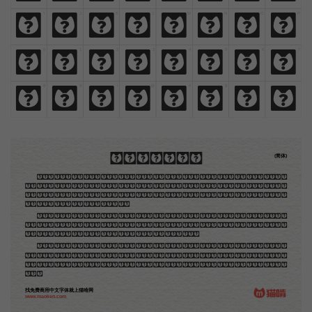
I
J
K
L
M
N
O
P
I
J
K
L
M
N
O
P
0
1
2
3
4
5
6
7
0
1
2
3
4
5
6
7
8
9
!
@
#
$
,
.
8
9
!
@
#
$
,
.
木刻创作法·序
(简体)
地不问东西，凡木刻的图版，向来是画管画，刻管刻，印管印的。中国用得最早，而照例也久经衰
退；清光绪中，英人傅兰雅氏编印《格致汇编》，插图就已非中国刻工所能刻，精细的必需由英国运了
图版来。那就是所谓「木口木刻」，也即「复制木刻」，和用在编给印度人读的英文书，后来也就移给
中国人读的英文书上的插画，是同类的。
那时我还是一个儿童，见了这些图，便震惊于它的精工活泼，当作宝贝看。到近几年，才知道西洋
还有一种由画家一手造成的版画，也就是原画，倘用木版，便叫作「创作木刻」，是艺术家直接的创作
品，毫不假手于刻者和印者的。现在我们所要绍介的，便是这一种。
但是至今没有一本讲说木刻的书，这才是第一本。虽然稍简略，却已经给了读者一个大意。由此发
展下去，路是广大得很。题材会丰富起来的，技艺也会精炼起来的，采取新法，加以中国旧日之所长，
还有开出一条新的路径来的希望。那时作者各将自己的本领和心得，贡献出来，中国的木刻界就会发生
光焰。
找免费商用中文字体就上猫啃网
www.maoken.com