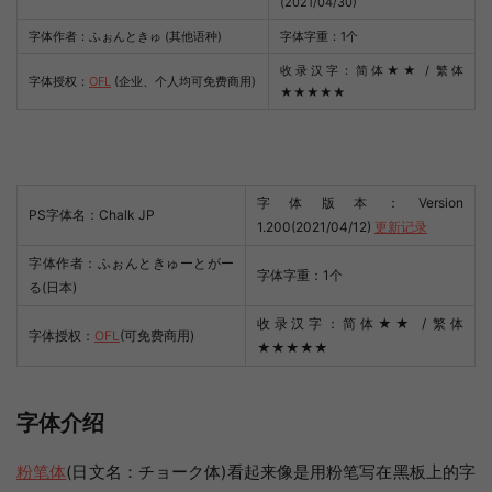
(2021/04/30)
字体作者：ふぉんときゅ (其他语种)
字体字重：1个
收录汉字：简体
★★
/ 繁体
字体授权：
OFL
(企业、个人均可免费商用)
★★★★★
字体版本：Version
PS字体名：Chalk JP
1.200(2021/04/12)
更新记录
字体作者：ふぉんときゅーとがー
字体字重：1个
る(日本)
收录汉字：简体★★ / 繁体
字体授权：
OFL
(可免费商用)
★★★★★
字体介绍
粉笔体
(日文名：チョーク体)看起来像是用粉笔写在黑板上的字