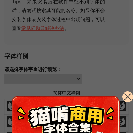
Tips：如果安装后在软件中找不到字体的
话，请尝试搜索其可能的名称
。如果你不会
安装字体或安装字体过程中出现问题，可以
查看
常见问题及解决办法
。
字体样例
请选择字体字重进行预览：
简体中文样例
免
费
商
业
汉
语
字
体
免
费
商
业
汉
语
字
体
欢
迎
来
猫
啃
网
设
计
欢
迎
来
猫
啃
网
设
计
热
爱
与
执
着
时
间
里