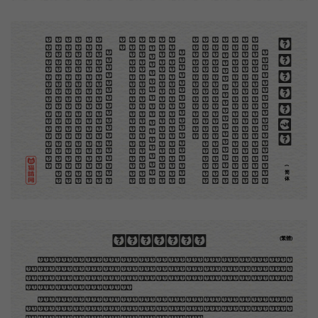
。
第
意
富
加
来
贡
。
惊
才
也
刻
者
种
。
画
例
《
精
「
给
的
木刻创作法·序
但
是
至
今
没
有
一
本
讲
说
木
刻
的
书
，
这
才
是
一
本
。
虽
然
稍
简
略
，
却
已
经
给
了
读
者
一
个
大
。
由
此
发
展
下
去
，
路
是
广
大
得
很
。
题
材
会
丰
起
来
的
，
技
艺
也
会
精
炼
起
来
的
，
采
取
新
法
，
以
中
国
旧
日
之
所
长
，
还
有
开
出
一
条
新
的
路
径
的
希
望
。
那
时
作
者
各
将
自
己
的
本
领
和
心
得
，
献
出
来
，
中
国
的
木
刻
界
就
会
发
生
光
焰
那
时
我
还
是
一
个
儿
童
，
见
了
这
些
图
，
便
震
于
它
的
精
工
活
泼
，
当
作
宝
贝
看
。
到
近
几
年
，
知
道
西
洋
还
有
一
种
由
画
家
一
手
造
成
的
版
画
，
就
是
原
画
，
倘
用
木
版
，
便
叫
作
「
创
作
木
」
，
是
艺
术
家
直
接
的
创
作
品
，
毫
不
假
手
于
刻
和
印
者
的
。
现
在
我
们
所
要
绍
介
的
，
便
是
这
一
地
不
问
东
西
，
凡
木
刻
的
图
版
，
向
来
是
画
管
，
刻
管
刻
，
印
管
印
的
。
中
国
用
得
最
早
，
而
照
也
久
经
衰
退
；
清
光
绪
中
，
英
人
傅
兰
雅
氏
编
印
格
致
汇
编
》
，
插
图
就
已
非
中
国
刻
工
所
能
刻
，
细
的
必
需
由
英
国
运
了
图
版
来
。
那
就
是
所
谓
木
口
木
刻
」
，
也
即
「
复
制
木
刻
」
，
和
用
在
编
印
度
人
读
的
英
文
书
，
后
来
也
就
移
给
中
国
人
读
英
文
书
上
的
插
画
，
是
同
类
的
(简体)
木刻創作法·序
(繁體)
地不問東西，凡木刻的圖版，向來是畫管畫，刻管刻，印管印的。中國用得最早，而照例也久經衰
退；清光緒中，英人傅蘭雅氏編印《格致彙編》，插圖就已非中國刻工所能刻，精細的必需由英國運了
圖版來。那就是所謂「木口木刻」，也即「複製木刻」，和用在編給印度人讀的英文書，後來也就移給
中國人讀的英文書上的插畫，是同類的。
那時我還是一個兒童，見了這些圖，便震驚於它的精工活潑，當作寶貝看。到近幾年，才知道西洋
還有一種由畫家一手造成的版畫，也就是原畫，倘用木版，便叫作「創作木刻」，是藝術家直接的創作
品，毫不假手於刻者和印者的。現在我們所要紹介的，便是這一種。