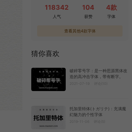
118342
104
4款
人气
获赞
字体
查看其他4款字体
猜你喜欢
破碎零号字：是一种思源黑体改
造的高冲击字体，带有断字。
2021-07-19
评论(10)
托加里特体(トガリテ)：充满魔
幻魅力的个性字体
2019-11-06
评论(5)