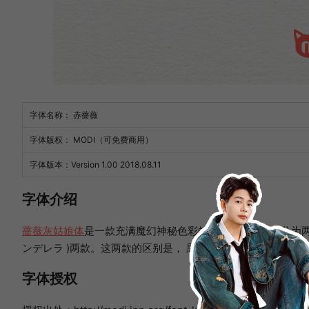
字体名称： 赤薔薇
字体版权： MODI（可免费商用）
字体版本：Version 1.00 2018.08.11
字体介绍
薔薇灰姑娘体
是一款充满魔幻神秘色彩的字体，这款字体分为两个版
ンデレラ )两款。这两款的区别是， 黒薔薇的字体比较纤细，
字体授权