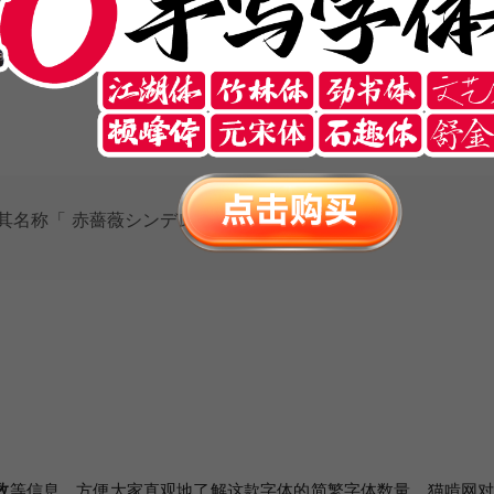
p
以也遵循
M+ FONTS
的开源授权规则，可以用于任何场合，包括免
索其名称「 赤薔薇シンデレラ 」 即可。
数
等信息，方便大家直观地了解这款字体的简繁字体数量。猫啃网