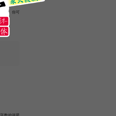
费商用。你可
对字数的评星