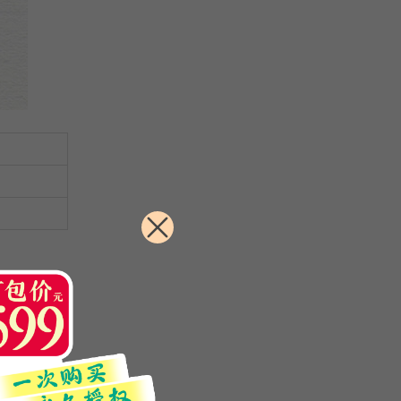
: 黒薔薇シ