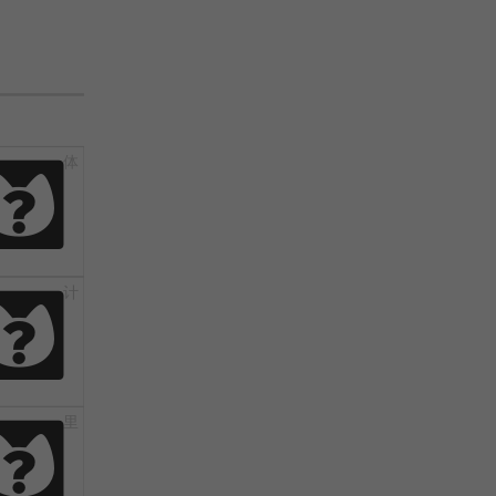
体
体
计
计
里
里