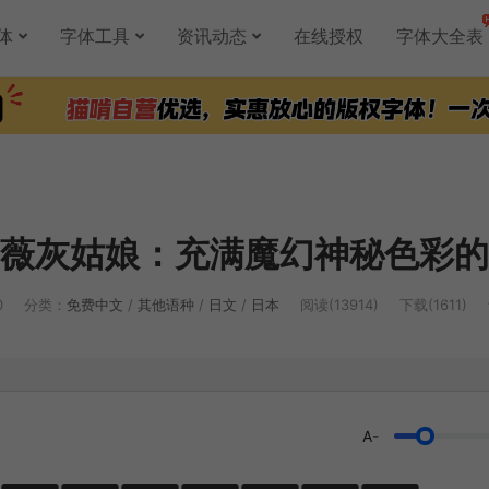
体
字体工具
资讯动态
在线授权
字体大全表
薇灰姑娘：充满魔幻神秘色彩的
0
分类：
免费中文
/
其他语种
/
日文
/
日本
阅读(13914)
下载(1611)
A-