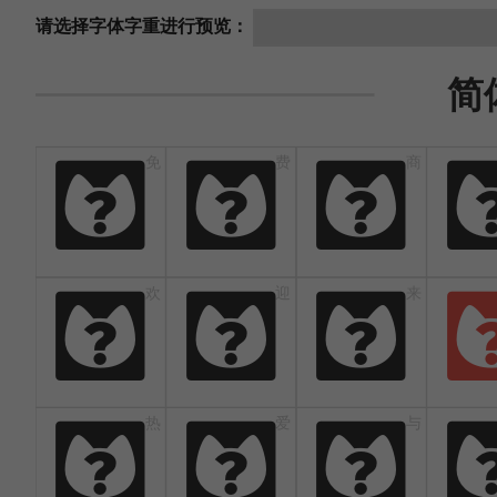
请选择字体字重进行预览：
简
免
费
商
免
费
商
欢
迎
来
欢
迎
来
热
爱
与
热
爱
与