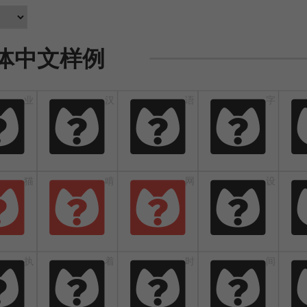
体中文样例
业
汉
语
字
业
汉
语
字
猫
啃
网
设
猫
啃
网
设
执
着
时
间
执
着
时
间