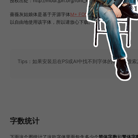
授权出处：http://modi.jpn.org/font_kurobara-cinderella.ph
薔薇灰姑娘体是基于开源字体
M+ FONTS
改造制作的字体，所
以自由地使用该字体，所以请放心下载。
Tips：如果安装后在PS或AI中找不到字体的话，请搜
字数统计
下面这个图统计了这款字体里面包含多少个
简体字数
和
繁体字