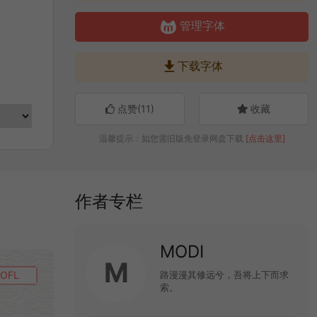

管理字体

下载字体
点赞(
11
)
收藏
温馨提示：如您需旧版免登录网盘下载
[点击这里]
作者专栏
MODI
M
路漫漫其修远兮，吾将上下而求
OFL
索。