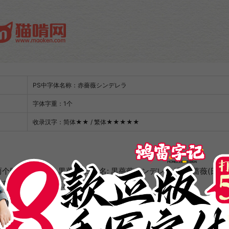
PS中字体名称：赤薔薇シンデレラ
字体字重：1个
收录汉字：简体★★ / 繁体★★★★★
本。分别是 黒薔薇(日文名: 黒薔薇シンデレラ )和赤蔷薇(日文名
而赤薔薇的字体比较宽。