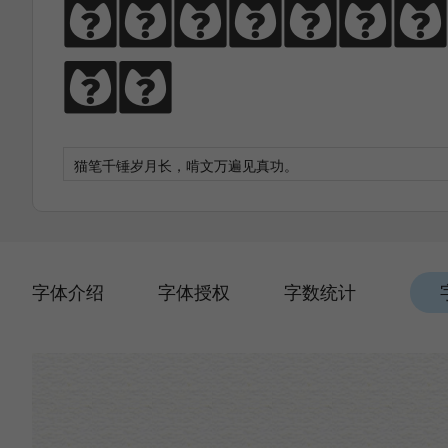
猫笔千锤岁月长
功。
字体介绍
字体授权
字数统计