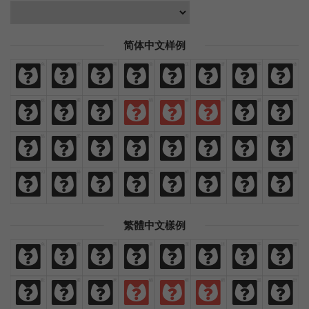
简体中文样例
免
费
商
业
汉
语
字
体
免
费
商
业
汉
语
字
体
欢
迎
来
猫
啃
网
设
计
欢
迎
来
猫
啃
网
设
计
热
爱
与
执
着
时
间
里
热
爱
与
执
着
时
间
里
闪
烁
灿
烂
鲜
艳
绚
丽
闪
烁
灿
烂
鲜
艳
绚
丽
繁體中文樣例
免
費
商
業
漢
語
字
體
免
費
商
業
漢
語
字
體
歡
迎
來
貓
啃
網
設
計
歡
迎
來
貓
啃
網
設
計