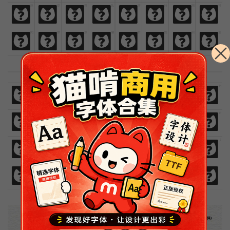
熱
愛
與
執
著
時
間
裡
熱
愛
與
執
著
時
間
裡
閃
爍
燦
爛
鮮
豔
絢
麗
閃
爍
燦
爛
鮮
豔
絢
麗
英文数字样例
A
B
C
D
E
F
G
H
A
B
C
D
E
F
G
H
I
J
K
L
M
N
O
P
I
J
K
L
M
N
O
P
0
1
2
3
4
5
6
7
0
1
2
3
4
5
6
7
8
9
!
@
#
$
,
.
8
9
!
@
#
$
,
.
木刻创作法·序
(简体)