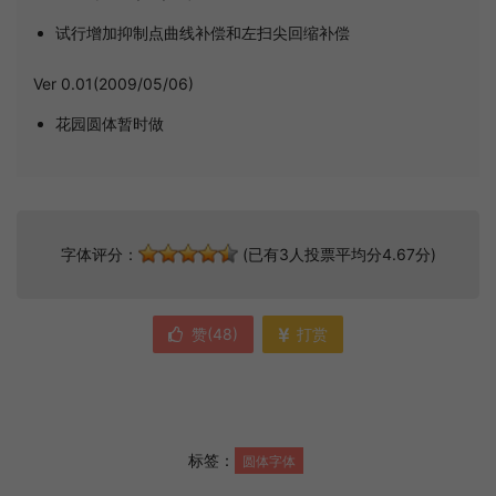
试行增加抑制点曲线补偿和左扫尖回缩补偿
Ver 0.01(2009/05/06)
花园圆体暂时做
字体评分：
(已有3人投票平均分4.67分)
赞(
48
)
打赏
标签：
圆体字体