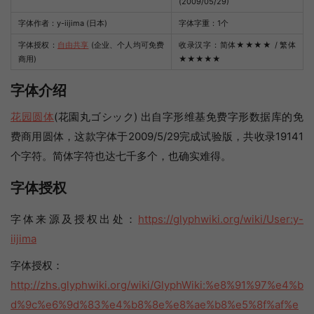
(2009/05/29)
字体作者：y-iijima (日本)
字体字重：1个
字体授权：
自由共享
(企业、个人均可免费
收录汉字：简体
★★★★
/ 繁体
商用)
★★★★★
字体介绍
花园圆体
(花園丸ゴシック) 出自字形维基免费字形数据库的免
费商用圆体，这款字体于2009/5/29完成试验版，共收录19141
个字符。简体字符也达七千多个，也确实难得。
字体授权
字体来源及授权出处：
https://glyphwiki.org/wiki/User:y-
iijima
字体授权：
http://zhs.glyphwiki.org/wiki/GlyphWiki:%e8%91%97%e4%b
d%9c%e6%9d%83%e4%b8%8e%e8%ae%b8%e5%8f%af%e