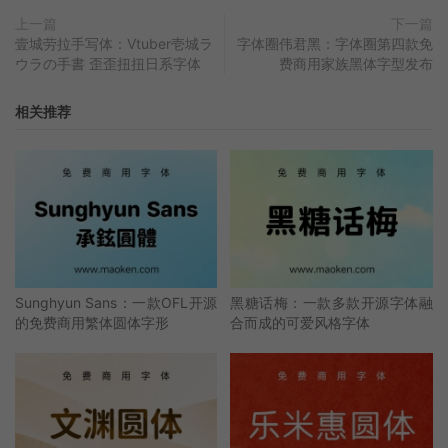
上一篇
下一篇
壹城劳拉手写体：Vtuber壱城ラ
字体圈伟君黑：字体圈第四款免
ウラの手書 歪歪扭扭日系字体
费商用家族黑体字型发布
相关推荐
Sunghyun Sans：一款OFL开源
黑糖话梅：一款多款开源字体融
的免费商用繁体圆体字形
合而成的可爱风格字体