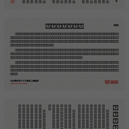
木刻創作法·序
(繁體)
地不問東西，凡木刻的圖版，向來是畫管畫，刻管刻，印管印的。中國用得最早，而照例也久經衰
退；清光緒中，英人傅蘭雅氏編印《格致彙編》，插圖就已非中國刻工所能刻，精細的必需由英國運了
圖版來。那就是所謂「木口木刻」，也即「複製木刻」，和用在編給印度人讀的英文書，後來也就移給
中國人讀的英文書上的插畫，是同類的。
那時我還是一個兒童，見了這些圖，便震驚於它的精工活潑，當作寶貝看。到近幾年，才知道西洋
還有一種由畫家一手造成的版畫，也就是原畫，倘用木版，便叫作「創作木刻」，是藝術家直接的創作
品，毫不假手於刻者和印者的。現在我們所要紹介的，便是這一種。
但是至今沒有一本講說木刻的書，這才是第一本。雖然稍簡略，卻已經給了讀者一個大意。由此發
展下去，路是廣大得很。題材會豐富起來的，技藝也會精煉起來的，採取新法，加以中國舊日之所長，
還有開出一條新的路徑來的希望。那時作者各將自己的本領和心得，貢獻出來，中國的木刻界就會發生
光焰。
找免費商用中文字體就上貓齦網
www.maoken.com
。
。
木刻創作法·序