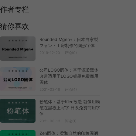
作者专栏
猜你喜欢
Rounded Mgen+：日本自家製
フォント工房制作的圆形字体
2019-12-20
评论(0)
公司LOGO圆体：基于源柔黑体
改造适用于LOGO标题免费商用
圆体
2021-02-19
评论(4)
粉笔体：基于Klee改造 就像用粉
笔在黑板上写字 日系免费商用字
体
2021-08-13
评论(1)
Zen圆体：柔和自然的印象圆润