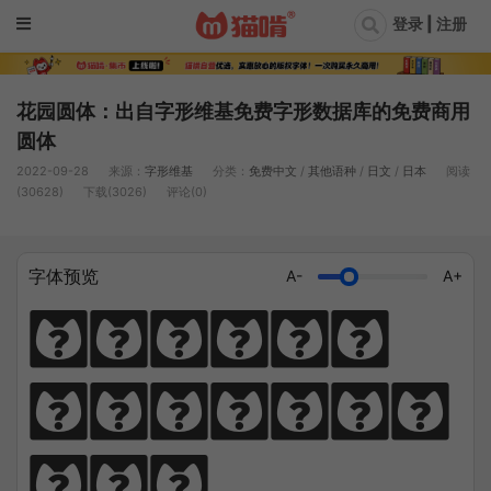
登录 | 注册
花园圆体：出自字形维基免费字形数据库的免费商用
圆体
2022-09-28
来源：
字形维基
分类：
免费中文
/
其他语种
/
日文
/
日本
阅读
(30628)
下载(3026)
评论(0)
字体预览
A-
A+
猫笔千锤岁月
长，啃文万遍见
真功。