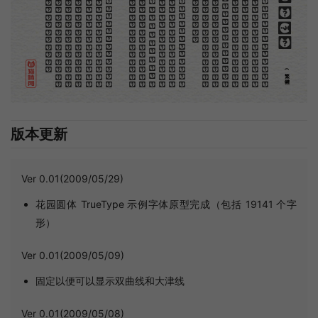
。
第
意
富
加
來
貢
驚
才
也
刻
者
種
畫
例
《
精
「
給
的
但
是
至
今
沒
有
一
本
講
說
木
刻
的
書
，
這
才
是
一
本
。
雖
然
稍
簡
略
，
卻
已
經
給
了
讀
者
一
個
大
。
由
此
發
展
下
去
，
路
是
廣
大
得
很
。
題
材
會
豐
起
來
的
，
技
藝
也
會
精
煉
起
來
的
，
採
取
新
法
，
以
中
國
舊
日
之
所
長
，
還
有
開
出
一
條
新
的
路
徑
的
希
望
。
那
時
作
者
各
將
自
己
的
本
領
和
心
得
，
獻
出
來
，
中
國
的
木
刻
界
就
會
發
生
光
焰
那
時
我
還
是
一
個
兒
童
，
見
了
這
些
圖
，
便
震
於
它
的
精
工
活
潑
，
當
作
寶
貝
看
。
到
近
幾
年
，
知
道
西
洋
還
有
一
種
由
畫
家
一
手
造
成
的
版
畫
，
就
是
原
畫
，
倘
用
木
版
，
便
叫
作
「
創
作
木
」
，
是
藝
術
家
直
接
的
創
作
品
，
毫
不
假
手
於
刻
和
印
者
的
。
現
在
我
們
所
要
紹
介
的
，
便
是
這
一
地
不
問
東
西
，
凡
木
刻
的
圖
版
，
向
來
是
畫
管
，
刻
管
刻
，
印
管
印
的
。
中
國
用
得
最
早
，
而
照
也
久
經
衰
退
；
清
光
緒
中
，
英
人
傅
蘭
雅
氏
編
印
格
致
彙
編
》
，
插
圖
就
已
非
中
國
刻
工
所
能
刻
，
細
的
必
需
由
英
國
運
了
圖
版
來
。
那
就
是
所
謂
木
口
木
刻
」
，
也
即
「
複
製
木
刻
」
，
和
用
在
編
印
度
人
讀
的
英
文
書
，
後
來
也
就
移
給
中
國
人
讀
英
文
書
上
的
插
畫
，
是
同
類
的
(繁體)
版本更新
Ver 0.01(2009/05/29)
花园圆体 TrueType 示例字体原型完成（包括 19141 个字
形）
Ver 0.01(2009/05/09)
固定以便可以显示双曲线和大津线
Ver 0.01(2009/05/08)