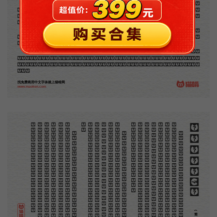
地不问东西，凡木刻的图版，向来是画管画，刻管刻，印管印的。中国用得最早，而照例也久经衰
退；清光绪中，英人傅兰雅氏编印《格致汇编》，插图就已非中国刻工所能刻，精细的必需由英国运了
图版来。那就是所谓「木口木刻」，也即「复制木刻」，和用在编给印度人读的英文书，后来也就移给
中国人读的英文书上的插画，是同类的。
那时我还是一个儿童，见了这些图，便震惊于它的精工活泼，当作宝贝看。到近几年，才知道西洋
还有一种由画家一手造成的版画，也就是原画，倘用木版，便叫作「创作木刻」，是艺术家直接的创作
品，毫不假手于刻者和印者的。现在我们所要绍介的，便是这一种。
但是至今没有一本讲说木刻的书，这才是第一本。虽然稍简略，却已经给了读者一个大意。由此发
展下去，路是广大得很。题材会丰富起来的，技艺也会精炼起来的，采取新法，加以中国旧日之所长，
还有开出一条新的路径来的希望。那时作者各将自己的本领和心得，贡献出来，中国的木刻界就会发生
光焰。
找免费商用中文字体就上猫啃网
www.maoken.com
。
第
意
富
加
来
贡
。
惊
才
也
刻
者
种
。
画
例
《
精
「
给
的
木刻创作法·序
但
是
至
今
没
有
一
本
讲
说
木
刻
的
书
，
这
才
是
一
本
。
虽
然
稍
简
略
，
却
已
经
给
了
读
者
一
个
大
。
由
此
发
展
下
去
，
路
是
广
大
得
很
。
题
材
会
丰
起
来
的
，
技
艺
也
会
精
炼
起
来
的
，
采
取
新
法
，
以
中
国
旧
日
之
所
长
，
还
有
开
出
一
条
新
的
路
径
的
希
望
。
那
时
作
者
各
将
自
己
的
本
领
和
心
得
，
献
出
来
，
中
国
的
木
刻
界
就
会
发
生
光
焰
那
时
我
还
是
一
个
儿
童
，
见
了
这
些
图
，
便
震
于
它
的
精
工
活
泼
，
当
作
宝
贝
看
。
到
近
几
年
，
知
道
西
洋
还
有
一
种
由
画
家
一
手
造
成
的
版
画
，
就
是
原
画
，
倘
用
木
版
，
便
叫
作
「
创
作
木
」
，
是
艺
术
家
直
接
的
创
作
品
，
毫
不
假
手
于
刻
和
印
者
的
。
现
在
我
们
所
要
绍
介
的
，
便
是
这
一
地
不
问
东
西
，
凡
木
刻
的
图
版
，
向
来
是
画
管
，
刻
管
刻
，
印
管
印
的
。
中
国
用
得
最
早
，
而
照
也
久
经
衰
退
；
清
光
绪
中
，
英
人
傅
兰
雅
氏
编
印
格
致
汇
编
》
，
插
图
就
已
非
中
国
刻
工
所
能
刻
，
细
的
必
需
由
英
国
运
了
图
版
来
。
那
就
是
所
谓
木
口
木
刻
」
，
也
即
「
复
制
木
刻
」
，
和
用
在
编
印
度
人
读
的
英
文
书
，
后
来
也
就
移
给
中
国
人
读
英
文
书
上
的
插
画
，
是
同
类
的
(简体)