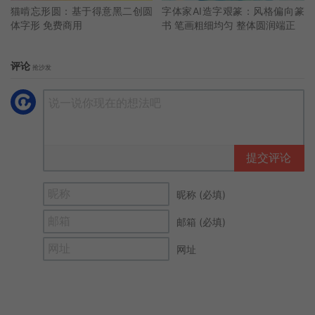
猫啃忘形圆：基于得意黑二创圆
字体家AI造字艰篆：风格偏向篆
体字形 免费商用
书 笔画粗细均匀 整体圆润端正
评论
抢沙发
提交评论
昵称 (必填)
邮箱 (必填)
网址