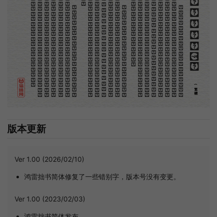
。
第
意
富
加
來
貢
。
驚
才
也
刻
者
種
。
畫
例
《
精
「
給
的
木刻創作法·序
但
是
至
今
沒
有
一
本
講
說
木
刻
的
書
，
這
才
是
一
本
。
雖
然
稍
簡
略
，
卻
已
經
給
了
讀
者
一
個
大
。
由
此
發
展
下
去
，
路
是
廣
大
得
很
。
題
材
會
豐
起
來
的
，
技
藝
也
會
精
煉
起
來
的
，
採
取
新
法
，
以
中
國
舊
日
之
所
長
，
還
有
開
出
一
條
新
的
路
徑
的
希
望
。
那
時
作
者
各
將
自
己
的
本
領
和
心
得
，
獻
出
來
，
中
國
的
木
刻
界
就
會
發
生
光
焰
那
時
我
還
是
一
個
兒
童
，
見
了
這
些
圖
，
便
震
於
它
的
精
工
活
潑
，
當
作
寶
貝
看
。
到
近
幾
年
，
知
道
西
洋
還
有
一
種
由
畫
家
一
手
造
成
的
版
畫
，
就
是
原
畫
，
倘
用
木
版
，
便
叫
作
「
創
作
木
」
，
是
藝
術
家
直
接
的
創
作
品
，
毫
不
假
手
於
刻
和
印
者
的
。
現
在
我
們
所
要
紹
介
的
，
便
是
這
一
地
不
問
東
西
，
凡
木
刻
的
圖
版
，
向
來
是
畫
管
，
刻
管
刻
，
印
管
印
的
。
中
國
用
得
最
早
，
而
照
也
久
經
衰
退
；
清
光
緒
中
，
英
人
傅
蘭
雅
氏
編
印
格
致
彙
編
》
，
插
圖
就
已
非
中
國
刻
工
所
能
刻
，
細
的
必
需
由
英
國
運
了
圖
版
來
。
那
就
是
所
謂
木
口
木
刻
」
，
也
即
「
複
製
木
刻
」
，
和
用
在
編
印
度
人
讀
的
英
文
書
，
後
來
也
就
移
給
中
國
人
讀
英
文
書
上
的
插
畫
，
是
同
類
的
(繁體)
版本更新
Ver 1.00 (2026/02/10)
鸿雷拙书简体修复了一些错别字，版本号没有变更。
Ver 1.00 (2023/02/03)
鸿雷拙书简体发布。