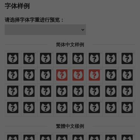
字体样例
请选择字体字重进行预览：
简体中文样例
免
费
商
业
汉
语
字
体
免
费
商
业
汉
语
字
体
欢
迎
来
猫
啃
网
设
计
欢
迎
来
猫
啃
网
设
计
热
爱
与
执
着
时
间
里
热
爱
与
执
着
时
间
里
闪
烁
灿
烂
鲜
艳
绚
丽
闪
烁
灿
烂
鲜
艳
绚
丽
繁體中文樣例
免
費
商
業
漢
語
字
體