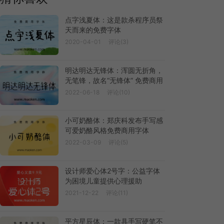
点字浅夏体：这是款杀程序员祭
天而来的免费字体
2020-04-01
评论(3)
明达明达无锋体：浑圆无折角，
无笔锋，故名“无锋体” 免费商用
2022-06-18
评论(10)
小可奶酪体：郑庆科发布手写感
可爱奶酪风格免费商用字体
2022-03-09
评论(5)
设计师爱心体2号字：公益字体
为困境儿童提供心理援助
2021-12-22
评论(11)
平方星辰体：一款具手写硬笔不