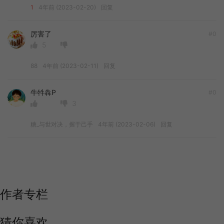
1
4年前 (2023-02-20)
回复
厉害了
#0
5
88
4年前 (2023-02-11)
回复
牛牪犇P
#0
3
糖_与世对决，握于己手
4年前 (2023-02-06)
回复
作者专栏
猜你喜欢