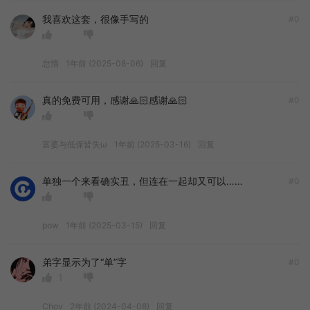
我喜欢这套，很像手写的
#0
怠惰
1年前 (2025-08-06)
回复
真的免费可用，感谢🙏🏻感谢🙏🏻
#0
富婆与低保皆失ω
1年前 (2025-03-16)
回复
单独一个来看确实丑，但连在一起却又可以……
#0
pow
1年前 (2025-03-15)
回复
弟字显示为了“单”字
#0
1
Chov
2年前 (2024-04-08)
回复