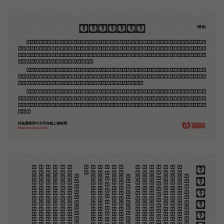
木刻创作法·序
(简体)
地不问东西，凡木刻的图版，向来是画管画，刻管刻，印管印的。中国用得最早，而照例也久经衰
退；清光绪中，英人傅兰雅氏编印《格致汇编》，插图就已非中国刻工所能刻，精细的必需由英国运了
图版来。那就是所谓「木口木刻」，也即「复制木刻」，和用在编给印度人读的英文书，后来也就移给
中国人读的英文书上的插画，是同类的。
那时我还是一个儿童，见了这些图，便震惊于它的精工活泼，当作宝贝看。到近几年，才知道西洋
还有一种由画家一手造成的版画，也就是原画，倘用木版，便叫作「创作木刻」，是艺术家直接的创作
品，毫不假手于刻者和印者的。现在我们所要绍介的，便是这一种。
但是至今没有一本讲说木刻的书，这才是第一本。虽然稍简略，却已经给了读者一个大意。由此发
展下去，路是广大得很。题材会丰富起来的，技艺也会精炼起来的，采取新法，加以中国旧日之所长，
还有开出一条新的路径来的希望。那时作者各将自己的本领和心得，贡献出来，中国的木刻界就会发生
光焰。
找免费商用中文字体就上猫啃网
www.maoken.com
。
第
意
富
加
来
贡
。
惊
才
也
刻
者
种
。
画
例
《
精
「
给
的
木刻创作法·序
但
是
至
今
没
有
一
本
讲
说
木
刻
的
书
，
这
才
是
一
本
。
虽
然
稍
简
略
，
却
已
经
给
了
读
者
一
个
大
。
由
此
发
展
下
去
，
路
是
广
大
得
很
。
题
材
会
丰
起
来
的
，
技
艺
也
会
精
炼
起
来
的
，
采
取
新
法
，
以
中
国
旧
日
之
所
长
，
还
有
开
出
一
条
新
的
路
径
的
希
望
。
那
时
作
者
各
将
自
己
的
本
领
和
心
得
，
献
出
来
，
中
国
的
木
刻
界
就
会
发
生
光
焰
那
时
我
还
是
一
个
儿
童
，
见
了
这
些
图
，
便
震
于
它
的
精
工
活
泼
，
当
作
宝
贝
看
。
到
近
几
年
，
知
道
西
洋
还
有
一
种
由
画
家
一
手
造
成
的
版
画
，
就
是
原
画
，
倘
用
木
版
，
便
叫
作
「
创
作
木
」
，
是
艺
术
家
直
接
的
创
作
品
，
毫
不
假
手
于
刻
和
印
者
的
。
现
在
我
们
所
要
绍
介
的
，
便
是
这
一
地
不
问
东
西
，
凡
木
刻
的
图
版
，
向
来
是
画
管
，
刻
管
刻
，
印
管
印
的
。
中
国
用
得
最
早
，
而
照
也
久
经
衰
退
；
清
光
绪
中
，
英
人
傅
兰
雅
氏
编
印
格
致
汇
编
》
，
插
图
就
已
非
中
国
刻
工
所
能
刻
，
细
的
必
需
由
英
国
运
了
图
版
来
。
那
就
是
所
谓
木
口
木
刻
」
，
也
即
「
复
制
木
刻
」
，
和
用
在
编
印
度
人
读
的
英
文
书
，
后
来
也
就
移
给
中
国
人
读
英
文
书
上
的
插
画
，
是
同
类
的