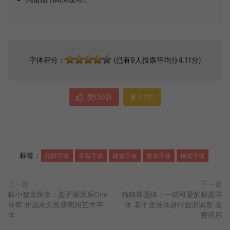
字体评分：
(已有9人投票平均分4.11分)
赞(
102
)
打赏
标签：
品牌字体
手写字体
硬笔字体
签名字体
钢笔字体
上一篇
下一篇
标小智龙珠体：基于摇滚乐One
猫啃珠圆体：一款可爱的标题字
补简 开源永久免费商用艺术字
体 基于龙珠体进行圆润调整 免
体
费商用