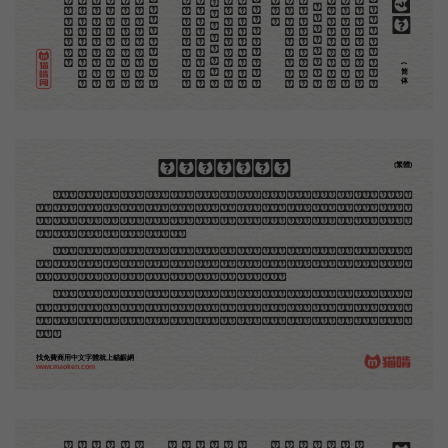
(简体)
木刻創作法·序
(繁體)
地不問東西，凡木刻的圖版，向來是畫管畫，刻管刻，印管印的。中國用得最早，而照例也久經衰
退；清光緒中，英人傅蘭雅氏編印《格致彙編》，插圖就已非中國刻工所能刻，精細的必需由英國運了
圖版來。那就是所謂「木口木刻」，也即「複製木刻」，和用在編給印度人讀的英文書，後來也就移給
中國人讀的英文書上的插畫，是同類的。
那時我還是一個兒童，見了這些圖，便震驚於它的精工活潑，當作寶貝看。到近幾年，才知道西洋
還有一種由畫家一手造成的版畫，也就是原畫，倘用木版，便叫作「創作木刻」，是藝術家直接的創作
品，毫不假手於刻者和印者的。現在我們所要紹介的，便是這一種。
但是至今沒有一本講說木刻的書，這才是第一本。雖然稍簡略，卻已經給了讀者一個大意。由此發
展下去，路是廣大得很。題材會豐富起來的，技藝也會精煉起來的，採取新法，加以中國舊日之所長，
還有開出一條新的路徑來的希望。那時作者各將自己的本領和心得，貢獻出來，中國的木刻界就會發生
光焰。
找免費商用中文字體就上貓齦網
www.maoken.com