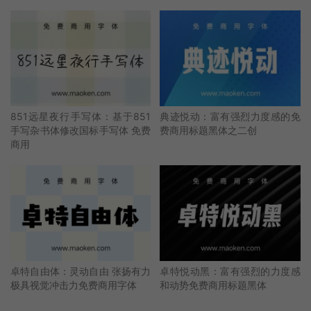
851远星夜行手写体：基于851
典迹悦动：富有强烈力度感的免
手写杂书体修改国标手写体 免费
费商用标题黑体之二创
商用
卓特自由体：灵动自由 张扬有力
卓特悦动黑：富有强烈的力度感
极具视觉冲击力免费商用字体
和动势免费商用标题黑体