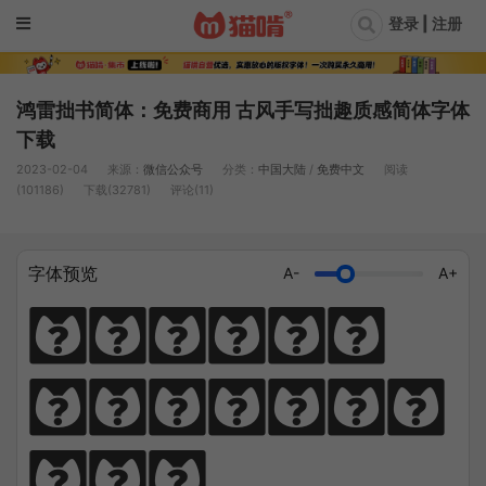
登录 | 注册
鸿雷拙书简体：免费商用 古风手写拙趣质感简体字体
下载
2023-02-04
来源：
微信公众号
分类：
中国大陆
/
免费中文
阅读
(101186)
下载(32781)
评论(11)
字体预览
A-
A+
猫笔千锤岁月
长，啃文万遍见
真功。