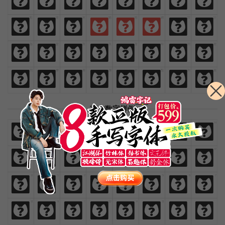
免
費
商
業
漢
語
字
體
歡
迎
來
貓
啃
網
設
計
歡
迎
來
貓
啃
網
設
計
熱
愛
與
執
著
時
間
裡
熱
愛
與
執
著
時
間
裡
閃
爍
燦
爛
鮮
豔
絢
麗
閃
爍
燦
爛
鮮
豔
絢
麗
英文数字样例
A
B
C
D
E
F
G
H
A
B
C
D
E
F
G
H
I
J
K
L
M
N
O
P
I
J
K
L
M
N
O
P
0
1
2
3
4
5
6
7
0
1
2
3
4
5
6
7
8
9
!
@
#
$
,
.
8
9
!
@
#
$
,
.