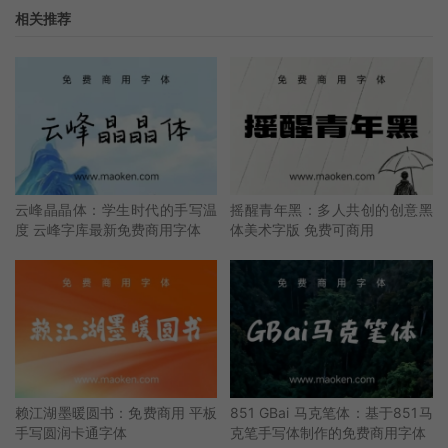
相关推荐
云峰晶晶体：学生时代的手写温
摇醒青年黑：多人共创的创意黑
度 云峰字库最新免费商用字体
体美术字版 免费可商用
赖江湖墨暖圆书：免费商用 平板
851 GBai 马克笔体：基于851马
手写圆润卡通字体
克笔手写体制作的免费商用字体