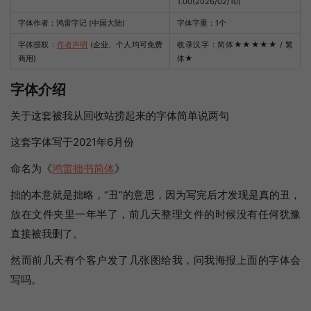
1.00(2026/02/10)
字体作者：鸿雷字记 (中国大陆)
字体字重：1个
字体授权：
作者声明
(企业、个人均可免费
收录汉字：简体
★★★★★
/ 繁
商用)
体
★
字体介绍
关于这套被我从回收站捞起来的字体简单说两句
这套字体写于2021年6月份
命名为《
鸿雷拙书简体
》
拙的本意就是拙略，“丑”的意思，因为写完后才发现是真的丑，
放在文件夹里一年半了，前几天整理文件的时候没有任何犹豫
直接被我删了。
然而前几天有个客户发了几张图给我，问我海报上面的字体会
写吗。