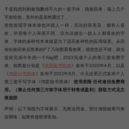
于是我想到刚被我删掉不久的一套字体，我捡回来，敲上几个
字发给他，意外的是居然通过了。
突然发现字体本身也许跟人一样，无论好坏美丑，都有人喜
欢，毕竟每个人审美不同，没办法做出一款人人都喜欢的字
体，字体的多样性本来就是为了适应多样性的应用场景。从回
收站捡回来后简单的P了几张图看看效果，感觉也还不错，就当
提前完成今年的一个flag吧，2023完成个人的第三套免费字
体。前两套分别是《
鸿雷板书简体
》发布于2020年4月，以及
《
鸿雷行书简体
》发布于2022年8月。今天这里正式发布个人
第三套手写字体《鸿雷拙书简体》
使用权限
任何途径免费商
用。
（禁止任何第三方将字体用于转售或盈利）
获取方式见文
章底部
声明：以下海报为字体展示，无商业用途，部分海报效果均来
自网络，如果有侵权请告知。