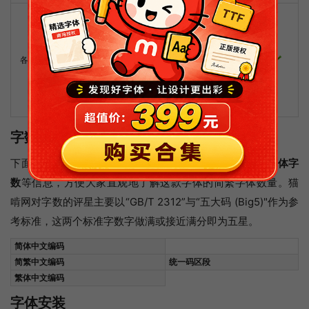
各类嵌入式应用(包括:应用程序iOS、
Android、HarmonyOS、Windows、
macOS、电子屏显、电子辞典、打印
各类嵌入式应用
机、机顶盒、导航仪、SoC芯片、网页、
H5应用、小程序、音像制品、电子图
书、电子报刊、电子文档、电子课件等嵌
入)
字数统计
下面这个图统计了这款字体里面包含多少个
简体字数
和
繁体字
数
等信息，方便大家直观地了解这款字体的简繁字体数量。猫
啃网对字数的评星主要以“GB/T 2312”与“五大码 (Big5)"作为参
考标准，这两个标准字数字做满或接近满分即为五星。
简体中文编码
简繁中文编码
统一码区段
繁体中文编码
字体安装