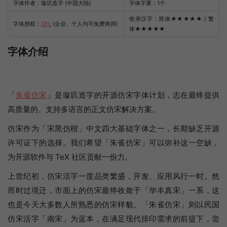
字体作者：璇玑造字 (中国大陆)
字体字重：1个
收录汉字：简体
★★★★★
/ 繁
字体授权：
OFL
(企业、个人均可免费商用)
体
★★★★★
字体介绍
「
朱雀仿宋
」是璇玑造字的开源仿宋字体计划，志在最终提供
高质量的、支持多语言的正文仿宋解决方案。
仿宋作为「宋黑仿楷」中文四大基础字体之一，长期缺乏开源
许可证下的选择。我们希望「朱雀仿宋」可以弥补这一空缺，
为开源软件与 TeX 社区贡献一份力。
上世纪初，仿宋活字一度品类繁盛，开发、应用风行一时。然
而时过境迁，市面上的仿宋最终收敛于「华丰真宋」一系，这
也是今天大多数人所熟悉的仿宋样貌。「朱雀仿宋」则以民国
仿宋活字「南宋」为蓝本，在满足现代排印需求的前提下，尝