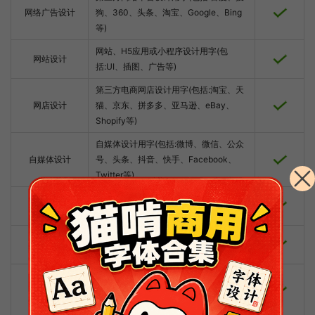
网络广告设计
狗、360、头条、淘宝、Google、Bing
等)
网站、H5应用或小程序设计用字(包
网站设计
括:UI、插图、广告等)
第三方电商网店设计用字(包括:淘宝、天
网店设计
猫、京东、拼多多、亚马逊、eBay、
Shopify等)
自媒体设计用字(包括:微博、微信、公众
自媒体设计
号、头条、抖音、快手、Facebook、
Twitter等)
VI设计用字(包括:标准字、导视手册、企
VI设计
业手册等)
商标设计用字(包括:企业或产品的徽标、
商标设计
商标、注册商标等)
出版物设计用字(包括:图书、配套手册、
出版物设计
音像制品、内部刊物、报纸、杂志、学会
会刊、年度报告等)