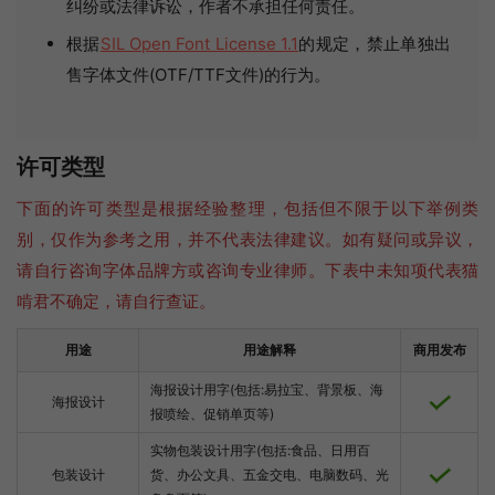
纠纷或法律诉讼，作者不承担任何责任。
根据
SIL Open Font License 1.1
的规定，禁止单独出
售字体文件(OTF/TTF文件)的行为。
许可类型
下面的许可类型是根据经验整理，包括但不限于以下举例类
别，仅作为参考之用，并不代表法律建议。如有疑问或异议，
请自行咨询字体品牌方或咨询专业律师。下表中未知项代表猫
啃君不确定，请自行查证。
用途
用途解释
商用发布
海报设计用字(包括:易拉宝、背景板、海
海报设计
报喷绘、促销单页等)
实物包装设计用字(包括:食品、日用百
包装设计
货、办公文具、五金交电、电脑数码、光