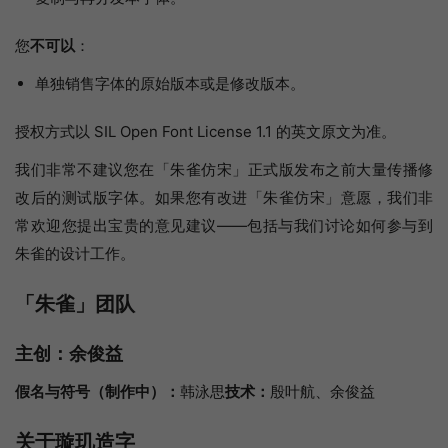
您
不可以
：
单独销售字体的原始版本或是修改版本。
授权方式以 SIL Open Font License 1.1 的英文原文为准。
我们非常不建议您在「朱雀仿宋」正式版发布之前大量传播修
改后的测试版字体。如果您有改进「朱雀仿宋」意愿，我们非
常欢迎您提出宝贵的意见建议——包括与我们讨论如何参与到
朱雀的设计工作。
「朱雀」团队
主创：
余俊益
假名与符号（制作中）：
韩泳思
技术：
殷叶航、余俊益
关于璇玑造字