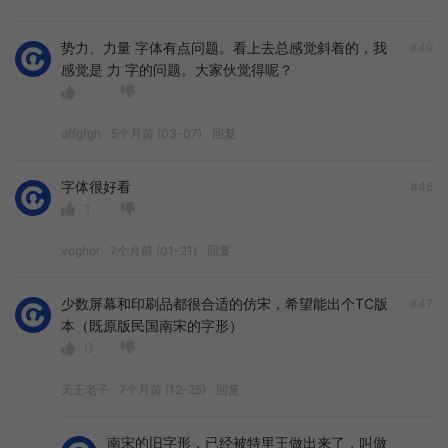
势力、力量 字体有点问题。看上去总感觉斜着的，我
#49
感觉是 力 字的问题。大家伙觉得呢？
dffgfgh
5个月前 (03-07)
回复
字体很好看
#48
1
voghor
7个月前 (01-21)
回复
少数屏幕和印刷品都很合适的仿宋，希望能出个TC版
#47
本（既原版民国南宋的字形）
0
天王老子
7个月前 (12-25)
回复
南宋的旧字形，已经被特里王做出来了，叫做