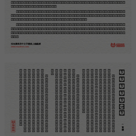
圖版來。那就是所謂「木口木刻」，也即「複製木刻」，和用在編給印度人讀的英文書，後來也就移給
中國人讀的英文書上的插畫，是同類的。
那時我還是一個兒童，見了這些圖，便震驚於它的精工活潑，當作寶貝看。到近幾年，才知道西洋
還有一種由畫家一手造成的版畫，也就是原畫，倘用木版，便叫作「創作木刻」，是藝術家直接的創作
品，毫不假手於刻者和印者的。現在我們所要紹介的，便是這一種。
但是至今沒有一本講說木刻的書，這才是第一本。雖然稍簡略，卻已經給了讀者一個大意。由此發
展下去，路是廣大得很。題材會豐富起來的，技藝也會精煉起來的，採取新法，加以中國舊日之所長，
還有開出一條新的路徑來的希望。那時作者各將自己的本領和心得，貢獻出來，中國的木刻界就會發生
光焰。
找免費商用中文字體就上貓齦網
www.maoken.com
。
第
意
富
加
來
貢
。
驚
才
也
刻
者
種
。
畫
例
《
精
「
給
的
木刻創作法·序
但
是
至
今
沒
有
一
本
講
說
木
刻
的
書
，
這
才
是
一
本
。
雖
然
稍
簡
略
，
卻
已
經
給
了
讀
者
一
個
大
。
由
此
發
展
下
去
，
路
是
廣
大
得
很
。
題
材
會
豐
起
來
的
，
技
藝
也
會
精
煉
起
來
的
，
採
取
新
法
，
以
中
國
舊
日
之
所
長
，
還
有
開
出
一
條
新
的
路
徑
的
希
望
。
那
時
作
者
各
將
自
己
的
本
領
和
心
得
，
獻
出
來
，
中
國
的
木
刻
界
就
會
發
生
光
焰
那
時
我
還
是
一
個
兒
童
，
見
了
這
些
圖
，
便
震
於
它
的
精
工
活
潑
，
當
作
寶
貝
看
。
到
近
幾
年
，
知
道
西
洋
還
有
一
種
由
畫
家
一
手
造
成
的
版
畫
，
就
是
原
畫
，
倘
用
木
版
，
便
叫
作
「
創
作
木
」
，
是
藝
術
家
直
接
的
創
作
品
，
毫
不
假
手
於
刻
和
印
者
的
。
現
在
我
們
所
要
紹
介
的
，
便
是
這
一
地
不
問
東
西
，
凡
木
刻
的
圖
版
，
向
來
是
畫
管
，
刻
管
刻
，
印
管
印
的
。
中
國
用
得
最
早
，
而
照
也
久
經
衰
退
；
清
光
緒
中
，
英
人
傅
蘭
雅
氏
編
印
格
致
彙
編
》
，
插
圖
就
已
非
中
國
刻
工
所
能
刻
，
細
的
必
需
由
英
國
運
了
圖
版
來
。
那
就
是
所
謂
木
口
木
刻
」
，
也
即
「
複
製
木
刻
」
，
和
用
在
編
印
度
人
讀
的
英
文
書
，
後
來
也
就
移
給
中
國
人
讀
英
文
書
上
的
插
畫
，
是
同
類
的
(繁體)