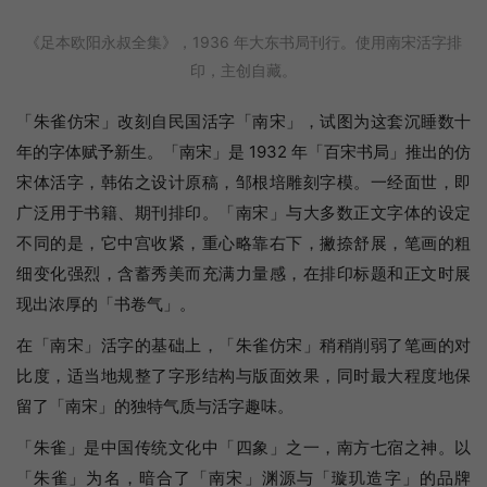
《足本欧阳永叔全集》，1936 年大东书局刊行。使用南宋活字排
印，主创自藏。
「朱雀仿宋」改刻自民国活字「南宋」，试图为这套沉睡数十
年的字体赋予新生。「南宋」是 1932 年「百宋书局」推出的仿
宋体活字，韩佑之设计原稿，邹根培雕刻字模。一经面世，即
广泛用于书籍、期刊排印。「南宋」与大多数正文字体的设定
不同的是，它中宫收紧，重心略靠右下，撇捺舒展，笔画的粗
细变化强烈，含蓄秀美而充满力量感，在排印标题和正文时展
现出浓厚的「书卷气」。
在「南宋」活字的基础上，「朱雀仿宋」稍稍削弱了笔画的对
比度，适当地规整了字形结构与版面效果，同时最大程度地保
留了「南宋」的独特气质与活字趣味。
「朱雀」是中国传统文化中「四象」之一，南方七宿之神。以
「朱雀」为名，暗合了「南宋」渊源与「璇玑造字」的品牌