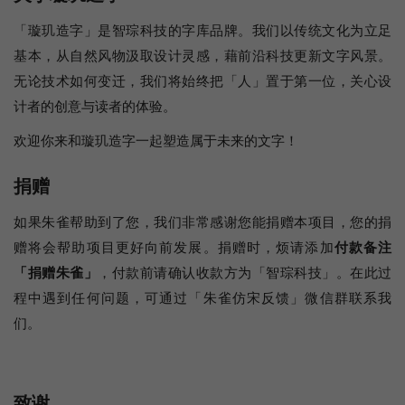
「璇玑造字」是智琮科技的字库品牌。我们以传统文化为立足
基本，从自然风物汲取设计灵感，藉前沿科技更新文字风景。
无论技术如何变迁，我们将始终把「人」置于第一位，关心设
计者的创意与读者的体验。
欢迎你来和璇玑造字一起塑造属于未来的文字！
捐赠
如果朱雀帮助到了您，我们非常感谢您能捐赠本项目，您的捐
赠将会帮助项目更好向前发展。捐赠时，烦请添加
付款备注
「捐赠朱雀」
，付款前请确认收款方为「智琮科技」。在此过
程中遇到任何问题，可通过「朱雀仿宋反馈」微信群联系我
们。
致谢