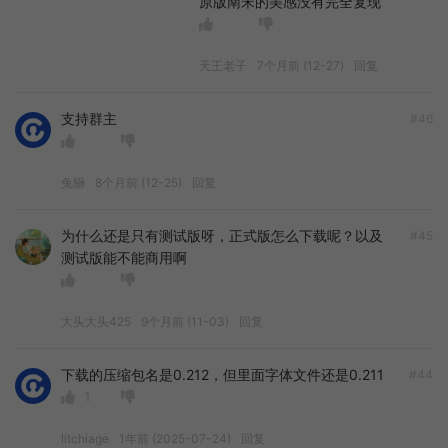
原版南宋的美感没有完全复现
天王老子
7个月前 (12-27)
回复
支持群主
#46
兔狲
8个月前 (12-25)
回复
为什么还是只有测试版呀，正式版怎么下载呢？以及
#45
测试版能不能商用啊
大头大头425
9个月前 (11-03)
回复
下载的压缩包名是0.212，但里面字体文件还是0.211
#44
1
litchiage
1年前 (2025-07-24)
回复