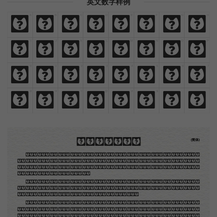
英文数字样例
A
B
C
D
E
F
G
H
A
B
C
D
E
F
G
H
I
J
K
L
M
N
O
P
I
J
K
L
M
N
O
P
0
1
2
3
4
5
6
7
0
1
2
3
4
5
6
7
8
9
!
@
#
$
,
.
8
9
!
@
#
$
,
.
木刻创作法·序
(简体)
地不问东西，凡木刻的图版，向来是画管画，刻管刻，印管印的。中国用得最早，而照例也久经衰
退；清光绪中，英人傅兰雅氏编印《格致汇编》，插图就已非中国刻工所能刻，精细的必需由英国运了
图版来。那就是所谓「木口木刻」，也即「复制木刻」，和用在编给印度人读的英文书，后来也就移给
中国人读的英文书上的插画，是同类的。
那时我还是一个儿童，见了这些图，便震惊于它的精工活泼，当作宝贝看。到近几年，才知道西洋
还有一种由画家一手造成的版画，也就是原画，倘用木版，便叫作「创作木刻」，是艺术家直接的创作
品，毫不假手于刻者和印者的。现在我们所要绍介的，便是这一种。
但是至今没有一本讲说木刻的书，这才是第一本。虽然稍简略，却已经给了读者一个大意。由此发
展下去，路是广大得很。题材会丰富起来的，技艺也会精炼起来的，采取新法，加以中国旧日之所长，
还有开出一条新的路径来的希望。那时作者各将自己的本领和心得，贡献出来，中国的木刻界就会发生