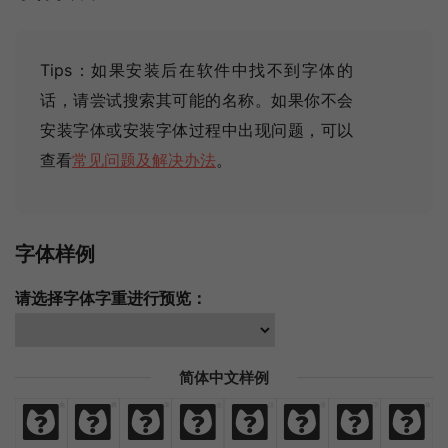
Tips：如果安装后在软件中找不到字体的
话，请尝试搜索其可能的名称
。如果你不会
安装字体或安装字体过程中出现问题，可以
查看
常见问题及解决办法
。
字体样例
请选择字体字重进行预览：
简体中文样例
免
费
商
业
汉
语
字
体
免
费
商
业
汉
语
字
体