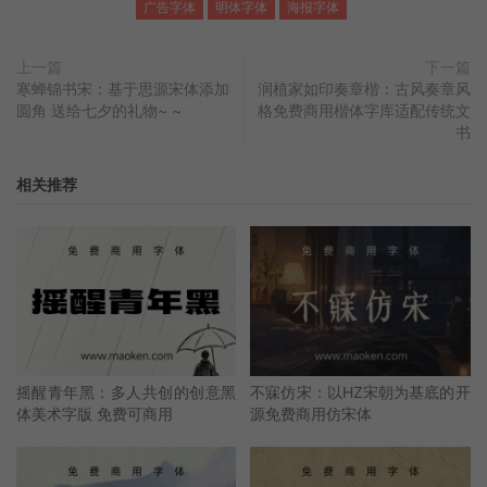
广告字体
明体字体
海报字体
上一篇
下一篇
寒蝉锦书宋：基于思源宋体添加
润植家如印奏章楷：古风奏章风
圆角 送给七夕的礼物~ ~
格免费商用楷体字库适配传统文
书
相关推荐
摇醒青年黑：多人共创的创意黑
不寐仿宋：以HZ宋朝为基底的开
体美术字版 免费可商用
源免费商用仿宋体