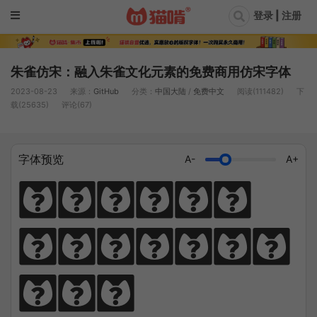
登录 | 注册
朱雀仿宋：融入朱雀文化元素的免费商用仿宋字体
2023-08-23
来源：
GitHub
分类：
中国大陆
/
免费中文
阅读(111482)
下
载(25635)
评论(67)
字体预览
A-
A+
猫笔千锤岁月
长，啃文万遍见
真功。