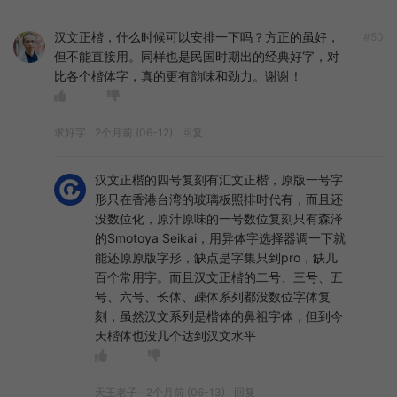
汉文正楷，什么时候可以安排一下吗？方正的虽好，
#50
但不能直接用。同样也是民国时期出的经典好字，对
比各个楷体字，真的更有韵味和劲力。谢谢！
求好字
2个月前 (06-12)
回复
汉文正楷的四号复刻有汇文正楷，原版一号字
形只在香港台湾的玻璃板照排时代有，而且还
没数位化，原汁原味的一号数位复刻只有森泽
的Smotoya Seikai，用异体字选择器调一下就
能还原原版字形，缺点是字集只到pro，缺几
百个常用字。而且汉文正楷的二号、三号、五
号、六号、长体、疎体系列都没数位字体复
刻，虽然汉文系列是楷体的鼻祖字体，但到今
天楷体也没几个达到汉文水平
天王老子
2个月前 (06-13)
回复