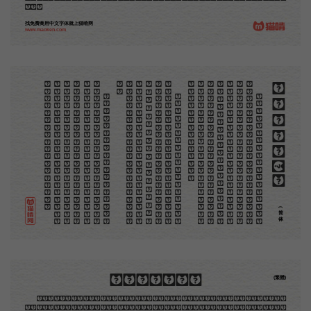
光焰。
找免费商用中文字体就上猫啃网
www.maoken.com
。
第
意
富
加
来
贡
。
惊
才
也
刻
者
种
。
画
例
《
精
「
给
的
木刻创作法·序
但
是
至
今
没
有
一
本
讲
说
木
刻
的
书
，
这
才
是
一
本
。
虽
然
稍
简
略
，
却
已
经
给
了
读
者
一
个
大
。
由
此
发
展
下
去
，
路
是
广
大
得
很
。
题
材
会
丰
起
来
的
，
技
艺
也
会
精
炼
起
来
的
，
采
取
新
法
，
以
中
国
旧
日
之
所
长
，
还
有
开
出
一
条
新
的
路
径
的
希
望
。
那
时
作
者
各
将
自
己
的
本
领
和
心
得
，
献
出
来
，
中
国
的
木
刻
界
就
会
发
生
光
焰
那
时
我
还
是
一
个
儿
童
，
见
了
这
些
图
，
便
震
于
它
的
精
工
活
泼
，
当
作
宝
贝
看
。
到
近
几
年
，
知
道
西
洋
还
有
一
种
由
画
家
一
手
造
成
的
版
画
，
就
是
原
画
，
倘
用
木
版
，
便
叫
作
「
创
作
木
」
，
是
艺
术
家
直
接
的
创
作
品
，
毫
不
假
手
于
刻
和
印
者
的
。
现
在
我
们
所
要
绍
介
的
，
便
是
这
一
地
不
问
东
西
，
凡
木
刻
的
图
版
，
向
来
是
画
管
，
刻
管
刻
，
印
管
印
的
。
中
国
用
得
最
早
，
而
照
也
久
经
衰
退
；
清
光
绪
中
，
英
人
傅
兰
雅
氏
编
印
格
致
汇
编
》
，
插
图
就
已
非
中
国
刻
工
所
能
刻
，
细
的
必
需
由
英
国
运
了
图
版
来
。
那
就
是
所
谓
木
口
木
刻
」
，
也
即
「
复
制
木
刻
」
，
和
用
在
编
印
度
人
读
的
英
文
书
，
后
来
也
就
移
给
中
国
人
读
英
文
书
上
的
插
画
，
是
同
类
的
(简体)
木刻創作法·序
(繁體)
地不問東西，凡木刻的圖版，向來是畫管畫，刻管刻，印管印的。中國用得最早，而照例也久經衰
退；清光緒中，英人傅蘭雅氏編印《格致彙編》，插圖就已非中國刻工所能刻，精細的必需由英國運了