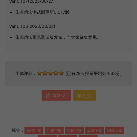
Ver 0.107(2023/08/27)
朱雀仿宋测试版更新0.017版
Ver 0.106(2023/08/23)
朱雀仿宋预览测试版发布，向大家征集意见。
字体评分：
(已有29人投票平均分4.83分)
赞(
172
)
打赏
标签：
仿宋字体
印刷字体
古风字体
品牌字体
宋体字体