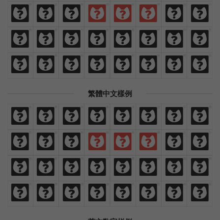
欢
迎
来
猫
啃
网
设
计
欢
迎
来
猫
啃
网
设
计
热
爱
与
执
着
时
间
里
热
爱
与
执
着
时
间
里
闪
烁
灿
烂
鲜
艳
绚
丽
闪
烁
灿
烂
鲜
艳
绚
丽
繁體中文樣例
免
費
商
業
漢
語
字
體
免
費
商
業
漢
語
字
體
歡
迎
來
貓
啃
網
設
計
歡
迎
來
貓
啃
網
設
計
熱
愛
與
執
著
時
間
裡
熱
愛
與
執
著
時
間
裡
閃
爍
燦
爛
鮮
豔
絢
麗
閃
爍
燦
爛
鮮
豔
絢
麗