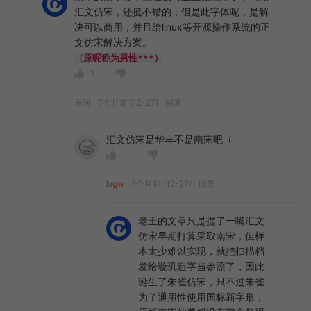
汇文仿宋，还挺不错的，但是此字体呢，是解
决可以商用，并且给linux等开源操作系统的正
文仿宋解决方案。
（原昵称为男性***）
1
乐呵
7个月前 (12-27)
回复
汇文仿宋是华丰不是南宋吧（
lxgw
7个月前 (12-27)
回复
老王的文章只是提了一嘴汇文
仿宋早期打算采取南宋，但样
本太少难以实现，就把扫描档
发给璇玑造字当参照了，因此
诞生了朱雀仿宋，只不过朱雀
为了通用性使用国标新字形，