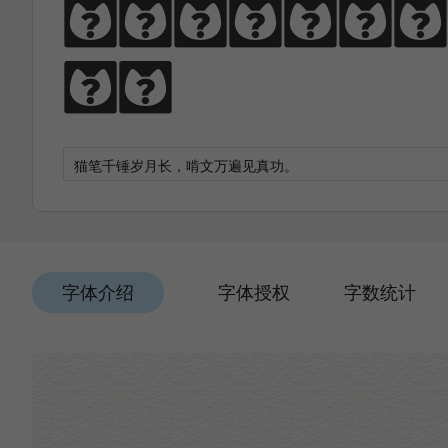
猫笔千锤岁月长
功。
字体介绍
字体授权
字数统计