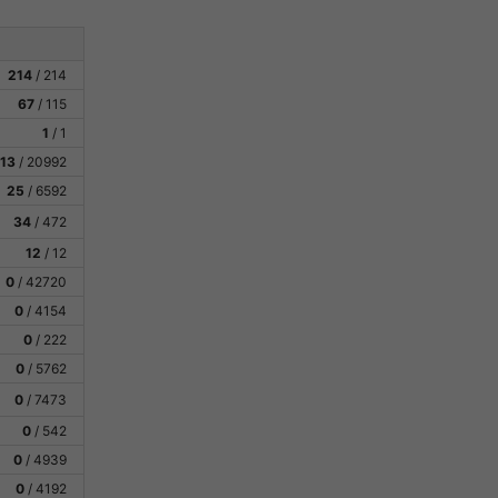
214
/ 214
67
/ 115
1
/ 1
513
/ 20992
25
/ 6592
34
/ 472
12
/ 12
0
/ 42720
0
/ 4154
0
/ 222
0
/ 5762
0
/ 7473
0
/ 542
0
/ 4939
0
/ 4192