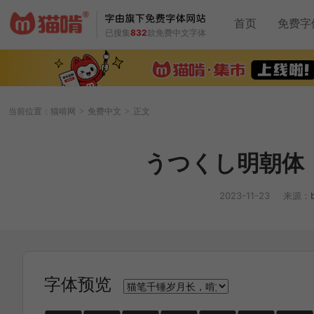
首页
免费字
已搜集
832
款免费中文字体
当前位置：
猫啃网
免费中文
正文
>
>
うつくし明朝体
2023-11-23
来源：
字体预览