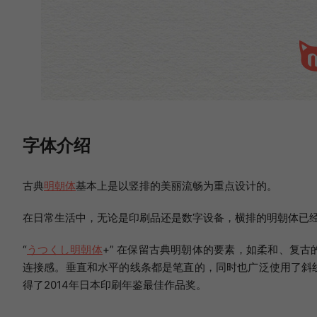
字体介绍
古典
明朝体
基本上是以竖排的美丽流畅为重点设计的。
在日常生活中，无论是印刷品还是数字设备，横排的明朝体已
“
うつくし明朝体
+” 在保留古典明朝体的要素，如柔和、复
连接感。垂直和水平的线条都是笔直的，同时也广泛使用了斜
得了2014年日本印刷年鉴最佳作品奖。