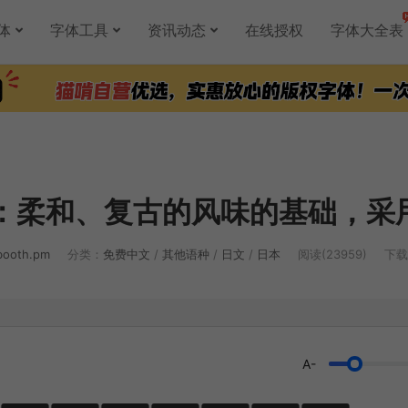
体
字体工具
资讯动态
在线授权
字体大全表
：柔和、复古的风味的基础，采
booth.pm
分类：
免费中文
/
其他语种
/
日文
/
日本
阅读(23959)
下载(
A-