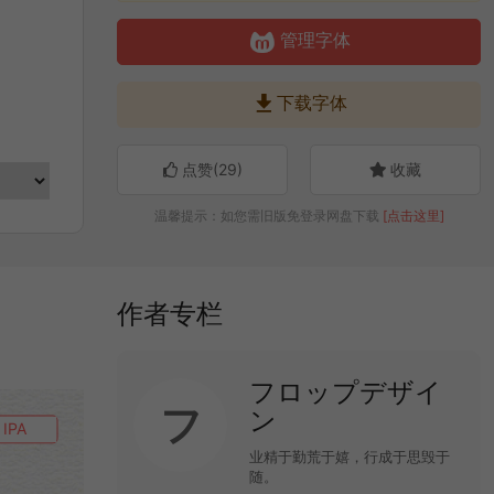

管理字体

下载字体
点赞(
29
)
收藏
温馨提示：如您需旧版免登录网盘下载
[点击这里]
作者专栏
フロップデザイ
フ
ン
IPA
业精于勤荒于嬉，行成于思毁于
随。