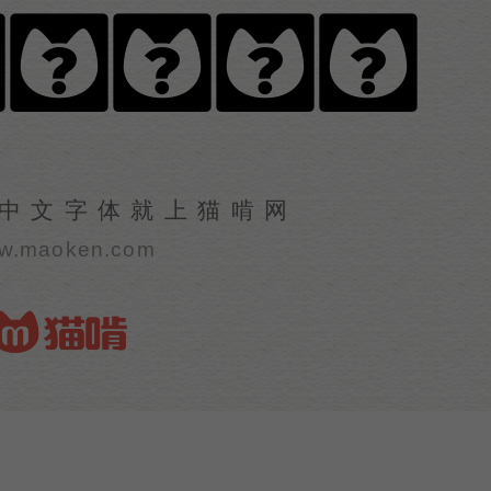
くし明朝体
中文字体就上猫啃网
w.maoken.com