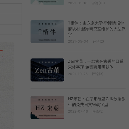
2021-01-16
评论(10)
T楷体：由东京大学·学际情报学
府坂村·越冢研究室维护的大型汉
字
2021-05-04
评论(2)
Zen古董：一款古色古香的日系
宋体字形 免费商用明朝体
2021-10-25
评论(3)
HZ宋朝：在字形维基CJK数据派
生的免费日文宋朝字型
2022-07-16
评论(5)