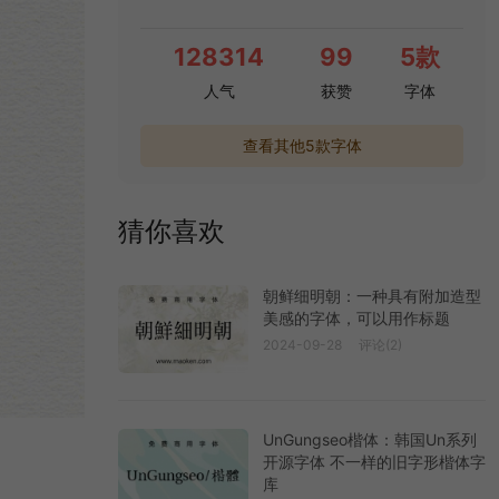
128314
99
5款
人气
获赞
字体
查看其他5款字体
猜你喜欢
朝鲜细明朝：一种具有附加造型
美感的字体，可以用作标题
2024-09-28
评论(2)
UnGungseo楷体：韩国Un系列
开源字体 不一样的旧字形楷体字
库