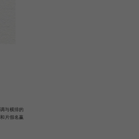
强调与横排的
名和片假名赢