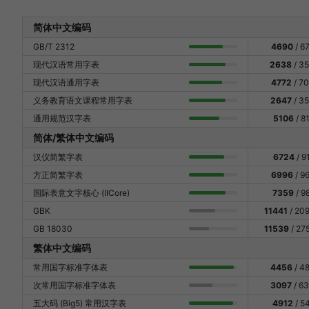
简体中文编码
GB/T 2312
4690
/ 6
现代汉语常用字表
2638
/ 3
现代汉语通用字表
4772
/ 7
义务教育语文课程常用字表
2647
/ 3
通用规范汉字表
5106
/ 8
简体/繁体中文编码
汉仪简繁字表
6724
/ 9
方正简繁字表
6996
/ 9
国际表意文字核心 (IICore)
7359
/ 9
GBK
11441
/ 20
GB 18030
11539
/ 27
繁体中文编码
常用国字标准字体表
4456
/ 4
次常用国字标准字体表
3097
/ 6
五大码 (Big5) 常用汉字表
4912
/ 5