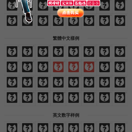
热
爱
与
执
着
时
间
里
热
爱
与
执
着
时
间
里
闪
烁
灿
烂
鲜
艳
绚
丽
闪
烁
灿
烂
鲜
艳
绚
丽
繁體中文樣例
免
費
商
業
漢
語
字
體
免
費
商
業
漢
語
字
體
歡
迎
來
貓
啃
網
設
計
歡
迎
來
貓
啃
網
設
計
熱
愛
與
執
著
時
間
裡
熱
愛
與
執
著
時
間
裡
閃
爍
燦
爛
鮮
豔
絢
麗
閃
爍
燦
爛
鮮
豔
絢
麗
英文数字样例
A
B
C
D
E
F
G
H
A
B
C
D
E
F
G
H