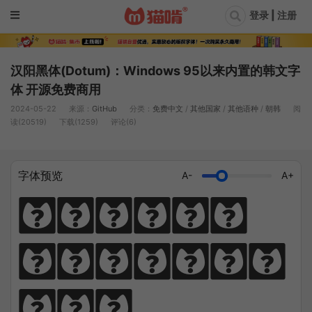
登录 | 注册
汉阳黑体(Dotum)：Windows 95以来内置的韩文字
体 开源免费商用
2024-05-22
来源：
GitHub
分类：
免费中文
/
其他国家
/
其他语种
/
朝韩
阅
读(20519)
下载(1259)
评论(6)
字体预览
A-
A+
猫笔千锤岁月
长，啃文万遍见
真功。