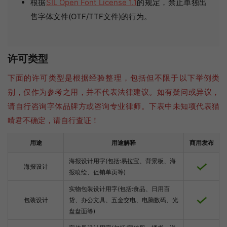
根据
SIL Open Font License 1.1
的规定，禁止单独出
售字体文件(OTF/TTF文件)的行为。
许可类型
下面的许可类型是根据经验整理，包括但不限于以下举例类
别，仅作为参考之用，并不代表法律建议。如有疑问或异议，
请自行咨询字体品牌方或咨询专业律师。下表中未知项代表猫
啃君不确定，请自行查证！
用途
用途解释
商用发布
海报设计用字(包括:易拉宝、背景板、海
海报设计
报喷绘、促销单页等)
实物包装设计用字(包括:食品、日用百
包装设计
货、办公文具、五金交电、电脑数码、光
盘盘面等)