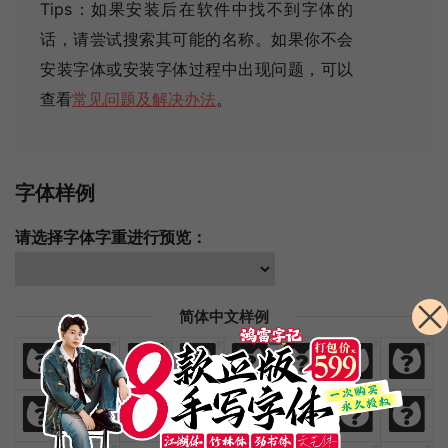
Tips：如果安装后在软件中找不到字体的
话，请尝试搜索其可能的名称
。如果你不会
安装字体或安装字体过程中出现问题，可以
查看
常见问题及解决办法
。
字体样例
请选择字体字重进行预览：
简体中文样例
免
费
商
业
汉
语
字
体
免
费
商
业
汉
语
字
体
欢
迎
来
猫
啃
网
设
计
欢
迎
来
猫
啃
网
设
计