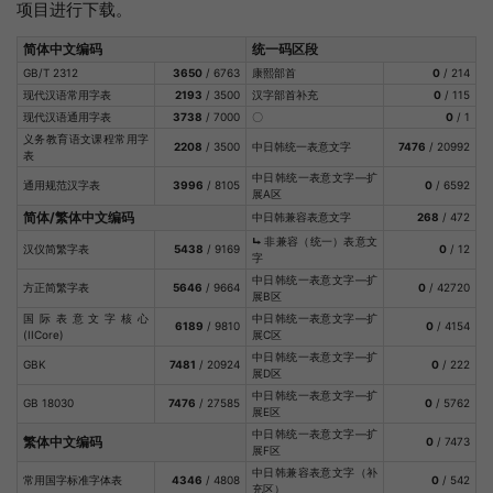
项目进行下载。
简体中文编码
统一码区段
GB/T 2312
3650
/ 6763
康熙部首
0
/ 214
现代汉语常用字表
2193
/ 3500
汉字部首补充
0
/ 115
现代汉语通用字表
3738
/ 7000
〇
0
/ 1
义务教育语文课程常用字
2208
/ 3500
中日韩统一表意文字
7476
/ 20992
表
中日韩统一表意文字—扩
通用规范汉字表
3996
/ 8105
0
/ 6592
展A区
简体/繁体中文编码
中日韩兼容表意文字
268
/ 472
⮡
非兼容（统一）表意文
汉仪简繁字表
5438
/ 9169
0
/ 12
字
中日韩统一表意文字—扩
方正简繁字表
5646
/ 9664
0
/ 42720
展B区
国际表意文字核心
中日韩统一表意文字—扩
6189
/ 9810
0
/ 4154
(IICore)
展C区
中日韩统一表意文字—扩
GBK
7481
/ 20924
0
/ 222
展D区
中日韩统一表意文字—扩
GB 18030
7476
/ 27585
0
/ 5762
展E区
中日韩统一表意文字—扩
繁体中文编码
0
/ 7473
展F区
中日韩兼容表意文字（补
常用国字标准字体表
4346
/ 4808
0
/ 542
充区）