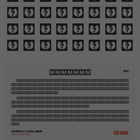
I
J
K
L
M
N
O
P
I
J
K
L
M
N
O
P
0
1
2
3
4
5
6
7
0
1
2
3
4
5
6
7
8
9
!
@
#
$
,
.
8
9
!
@
#
$
,
.
木刻创作法·序
(简体)
地不问东西，凡木刻的图版，向来是画管画，刻管刻，印管印的。中国用得最早，而照例也久经衰
退；清光绪中，英人傅兰雅氏编印《格致汇编》，插图就已非中国刻工所能刻，精细的必需由英国运了
图版来。那就是所谓「木口木刻」，也即「复制木刻」，和用在编给印度人读的英文书，后来也就移给
中国人读的英文书上的插画，是同类的。
那时我还是一个儿童，见了这些图，便震惊于它的精工活泼，当作宝贝看。到近几年，才知道西洋
还有一种由画家一手造成的版画，也就是原画，倘用木版，便叫作「创作木刻」，是艺术家直接的创作
品，毫不假手于刻者和印者的。现在我们所要绍介的，便是这一种。
但是至今没有一本讲说木刻的书，这才是第一本。虽然稍简略，却已经给了读者一个大意。由此发
展下去，路是广大得很。题材会丰富起来的，技艺也会精炼起来的，采取新法，加以中国旧日之所长，
还有开出一条新的路径来的希望。那时作者各将自己的本领和心得，贡献出来，中国的木刻界就会发生
光焰。
找免费商用中文字体就上猫啃网
www.maoken.com