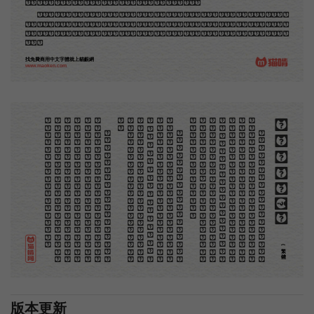
品，毫不假手於刻者和印者的。現在我們所要紹介的，便是這一種。
但是至今沒有一本講說木刻的書，這才是第一本。雖然稍簡略，卻已經給了讀者一個大意。由此發
展下去，路是廣大得很。題材會豐富起來的，技藝也會精煉起來的，採取新法，加以中國舊日之所長，
還有開出一條新的路徑來的希望。那時作者各將自己的本領和心得，貢獻出來，中國的木刻界就會發生
光焰。
找免費商用中文字體就上貓齦網
www.maoken.com
。
第
意
富
加
來
貢
。
驚
才
也
刻
者
種
。
畫
例
《
精
「
給
的
木刻創作法·序
但
是
至
今
沒
有
一
本
講
說
木
刻
的
書
，
這
才
是
一
本
。
雖
然
稍
簡
略
，
卻
已
經
給
了
讀
者
一
個
大
。
由
此
發
展
下
去
，
路
是
廣
大
得
很
。
題
材
會
豐
起
來
的
，
技
藝
也
會
精
煉
起
來
的
，
採
取
新
法
，
以
中
國
舊
日
之
所
長
，
還
有
開
出
一
條
新
的
路
徑
的
希
望
。
那
時
作
者
各
將
自
己
的
本
領
和
心
得
，
獻
出
來
，
中
國
的
木
刻
界
就
會
發
生
光
焰
那
時
我
還
是
一
個
兒
童
，
見
了
這
些
圖
，
便
震
於
它
的
精
工
活
潑
，
當
作
寶
貝
看
。
到
近
幾
年
，
知
道
西
洋
還
有
一
種
由
畫
家
一
手
造
成
的
版
畫
，
就
是
原
畫
，
倘
用
木
版
，
便
叫
作
「
創
作
木
」
，
是
藝
術
家
直
接
的
創
作
品
，
毫
不
假
手
於
刻
和
印
者
的
。
現
在
我
們
所
要
紹
介
的
，
便
是
這
一
地
不
問
東
西
，
凡
木
刻
的
圖
版
，
向
來
是
畫
管
，
刻
管
刻
，
印
管
印
的
。
中
國
用
得
最
早
，
而
照
也
久
經
衰
退
；
清
光
緒
中
，
英
人
傅
蘭
雅
氏
編
印
格
致
彙
編
》
，
插
圖
就
已
非
中
國
刻
工
所
能
刻
，
細
的
必
需
由
英
國
運
了
圖
版
來
。
那
就
是
所
謂
木
口
木
刻
」
，
也
即
「
複
製
木
刻
」
，
和
用
在
編
印
度
人
讀
的
英
文
書
，
後
來
也
就
移
給
中
國
人
讀
英
文
書
上
的
插
畫
，
是
同
類
的
(繁體)
版本更新