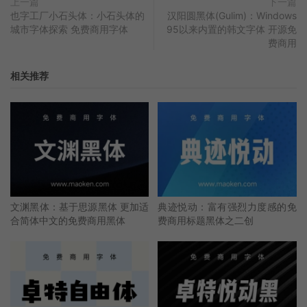
上一篇
下一篇
也字工厂小石头体：小石头体的
汉阳圆黑体(Gulim)：Windows
城市字体探索 免费商用字体
95以来内置的韩文字体 开源免
费商用
相关推荐
文渊黑体：基于思源黑体 更加适
典迹悦动：富有强烈力度感的免
合简体中文的免费商用黑体
费商用标题黑体之二创