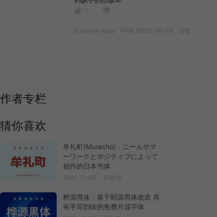
1
Sunshine Akira
1年前 (2025-06-09)
回复
作者专栏
猜你喜欢
牟礼町(Murecho)：ニールサマ
ーワークとポジティブによって
创作的日本书体
2025-11-06
评论(9)
桦源黑体：基于昭源黑体改造 具
有手写韵味的免费开源字体