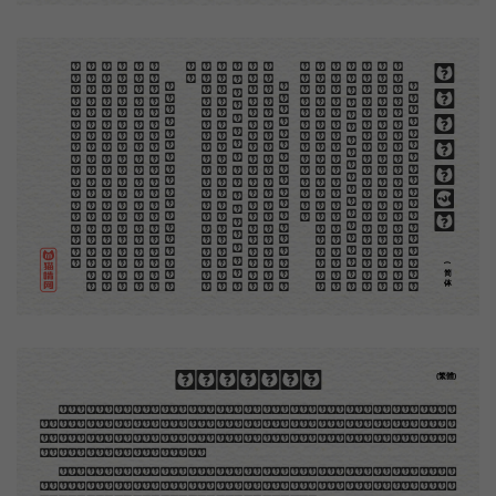
。
第
意
富
加
来
贡
。
惊
才
也
刻
者
种
。
画
例
《
精
「
给
的
木刻创作法·序
但
是
至
今
没
有
一
本
讲
说
木
刻
的
书
，
这
才
是
一
本
。
虽
然
稍
简
略
，
却
已
经
给
了
读
者
一
个
大
。
由
此
发
展
下
去
，
路
是
广
大
得
很
。
题
材
会
丰
起
来
的
，
技
艺
也
会
精
炼
起
来
的
，
采
取
新
法
，
以
中
国
旧
日
之
所
长
，
还
有
开
出
一
条
新
的
路
径
的
希
望
。
那
时
作
者
各
将
自
己
的
本
领
和
心
得
，
献
出
来
，
中
国
的
木
刻
界
就
会
发
生
光
焰
那
时
我
还
是
一
个
儿
童
，
见
了
这
些
图
，
便
震
于
它
的
精
工
活
泼
，
当
作
宝
贝
看
。
到
近
几
年
，
知
道
西
洋
还
有
一
种
由
画
家
一
手
造
成
的
版
画
，
就
是
原
画
，
倘
用
木
版
，
便
叫
作
「
创
作
木
」
，
是
艺
术
家
直
接
的
创
作
品
，
毫
不
假
手
于
刻
和
印
者
的
。
现
在
我
们
所
要
绍
介
的
，
便
是
这
一
地
不
问
东
西
，
凡
木
刻
的
图
版
，
向
来
是
画
管
，
刻
管
刻
，
印
管
印
的
。
中
国
用
得
最
早
，
而
照
也
久
经
衰
退
；
清
光
绪
中
，
英
人
傅
兰
雅
氏
编
印
格
致
汇
编
》
，
插
图
就
已
非
中
国
刻
工
所
能
刻
，
细
的
必
需
由
英
国
运
了
图
版
来
。
那
就
是
所
谓
木
口
木
刻
」
，
也
即
「
复
制
木
刻
」
，
和
用
在
编
印
度
人
读
的
英
文
书
，
后
来
也
就
移
给
中
国
人
读
英
文
书
上
的
插
画
，
是
同
类
的
(简体)
木刻創作法·序
(繁體)
地不問東西，凡木刻的圖版，向來是畫管畫，刻管刻，印管印的。中國用得最早，而照例也久經衰
退；清光緒中，英人傅蘭雅氏編印《格致彙編》，插圖就已非中國刻工所能刻，精細的必需由英國運了
圖版來。那就是所謂「木口木刻」，也即「複製木刻」，和用在編給印度人讀的英文書，後來也就移給
中國人讀的英文書上的插畫，是同類的。
那時我還是一個兒童，見了這些圖，便震驚於它的精工活潑，當作寶貝看。到近幾年，才知道西洋
還有一種由畫家一手造成的版畫，也就是原畫，倘用木版，便叫作「創作木刻」，是藝術家直接的創作