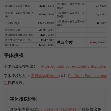
中日韩统一表意文字—扩
次常用国字标准字体表
2220
/ 6343
0
/ 4939
展G区
五大码 (Big5) 常用汉字
中日韩统一表意文字—扩
4784
/ 5401
0
/ 4192
表
展H区
中日韩统一表意文字—扩
五大码 (Big5)
6746
/ 13060
0
/ 622
展I区
常用字字形表
4352
/ 4825
香港增补字符集 (HKSCS)
448
/ 4603
常用香港外字表 (1-6级)
294
/ 1102
总汉字数
7476
/ 97681
GB/T 12345
5359
/ 6866
字体授权
字体来源及授权出处：
https://github.com/googlefonts/gulim
字体授权说明：
汉阳黑体(Dotum)
采用
SIL Open Font License
1.1
授权发表。
字体授权说明：
这款字体是依据
SIL Open Font License 1.1
授权协议免