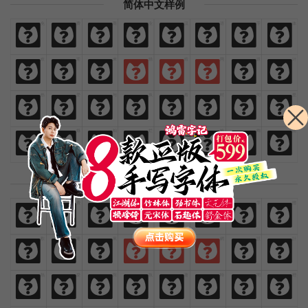
简体中文样例
免
费
商
业
汉
语
字
体
免
费
商
业
汉
语
字
体
欢
迎
来
猫
啃
网
设
计
欢
迎
来
猫
啃
网
设
计
热
爱
与
执
着
时
间
里
热
爱
与
执
着
时
间
里
闪
烁
灿
烂
鲜
艳
绚
丽
闪
烁
灿
烂
鲜
艳
绚
丽
繁體中文樣例
免
費
商
業
漢
語
字
體
免
費
商
業
漢
語
字
體
歡
迎
來
貓
啃
網
設
計
歡
迎
來
貓
啃
網
設
計
熱
愛
與
執
著
時
間
裡
熱
愛
與
執
著
時
間
裡