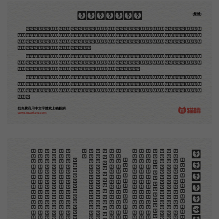
木刻創作法·序
(繁體)
地不問東西，凡木刻的圖版，向來是畫管畫，刻管刻，印管印的。中國用得最早，而照例也久經衰
退；清光緒中，英人傅蘭雅氏編印《格致彙編》，插圖就已非中國刻工所能刻，精細的必需由英國運了
圖版來。那就是所謂「木口木刻」，也即「複製木刻」，和用在編給印度人讀的英文書，後來也就移給
中國人讀的英文書上的插畫，是同類的。
那時我還是一個兒童，見了這些圖，便震驚於它的精工活潑，當作寶貝看。到近幾年，才知道西洋
還有一種由畫家一手造成的版畫，也就是原畫，倘用木版，便叫作「創作木刻」，是藝術家直接的創作
品，毫不假手於刻者和印者的。現在我們所要紹介的，便是這一種。
但是至今沒有一本講說木刻的書，這才是第一本。雖然稍簡略，卻已經給了讀者一個大意。由此發
展下去，路是廣大得很。題材會豐富起來的，技藝也會精煉起來的，採取新法，加以中國舊日之所長，
還有開出一條新的路徑來的希望。那時作者各將自己的本領和心得，貢獻出來，中國的木刻界就會發生
光焰。
找免費商用中文字體就上貓齦網
www.maoken.com
。
第
意
富
加
來
貢
。
驚
才
也
刻
者
種
。
畫
例
《
精
「
給
的
木刻創作法·序
但
是
至
今
沒
有
一
本
講
說
木
刻
的
書
，
這
才
是
一
本
。
雖
然
稍
簡
略
，
卻
已
經
給
了
讀
者
一
個
大
。
由
此
發
展
下
去
，
路
是
廣
大
得
很
。
題
材
會
豐
起
來
的
，
技
藝
也
會
精
煉
起
來
的
，
採
取
新
法
，
以
中
國
舊
日
之
所
長
，
還
有
開
出
一
條
新
的
路
徑
的
希
望
。
那
時
作
者
各
將
自
己
的
本
領
和
心
得
，
獻
出
來
，
中
國
的
木
刻
界
就
會
發
生
光
焰
那
時
我
還
是
一
個
兒
童
，
見
了
這
些
圖
，
便
震
於
它
的
精
工
活
潑
，
當
作
寶
貝
看
。
到
近
幾
年
，
知
道
西
洋
還
有
一
種
由
畫
家
一
手
造
成
的
版
畫
，
就
是
原
畫
，
倘
用
木
版
，
便
叫
作
「
創
作
木
」
，
是
藝
術
家
直
接
的
創
作
品
，
毫
不
假
手
於
刻
和
印
者
的
。
現
在
我
們
所
要
紹
介
的
，
便
是
這
一
地
不
問
東
西
，
凡
木
刻
的
圖
版
，
向
來
是
畫
管
，
刻
管
刻
，
印
管
印
的
。
中
國
用
得
最
早
，
而
照
也
久
經
衰
退
；
清
光
緒
中
，
英
人
傅
蘭
雅
氏
編
印
格
致
彙
編
》
，
插
圖
就
已
非
中
國
刻
工
所
能
刻
，
細
的
必
需
由
英
國
運
了
圖
版
來
。
那
就
是
所
謂
木
口
木
刻
」
，
也
即
「
複
製
木
刻
」
，
和
用
在
編
印
度
人
讀
的
英
文
書
，
後
來
也
就
移
給
中
國
人
讀
英
文
書
上
的
插
畫
，
是
同
類
的