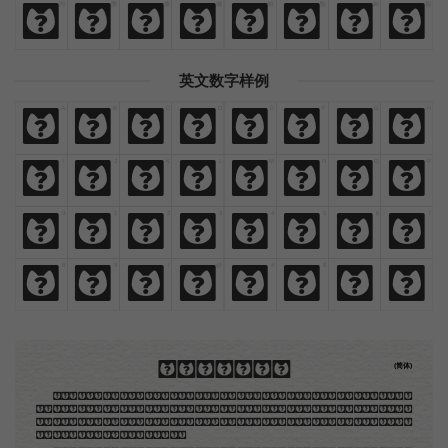
閃
爍
燦
爛
鮮
豔
絢
麗
閃
爍
燦
爛
鮮
豔
絢
麗
英文数字样例
A
B
C
D
E
F
G
H
A
B
C
D
E
F
G
H
I
J
K
L
M
N
O
P
I
J
K
L
M
N
O
P
0
1
2
3
4
5
6
7
0
1
2
3
4
5
6
7
8
9
!
@
#
$
,
.
8
9
!
@
#
$
,
.
木刻创作法·序
(简体)
地不问东西，凡木刻的图版，向来是画管画，刻管刻，印管印的。中国用得最早，而照例也久经衰
退；清光绪中，英人傅兰雅氏编印《格致汇编》，插图就已非中国刻工所能刻，精细的必需由英国运了
图版来。那就是所谓「木口木刻」，也即「复制木刻」，和用在编给印度人读的英文书，后来也就移给
中国人读的英文书上的插画，是同类的。