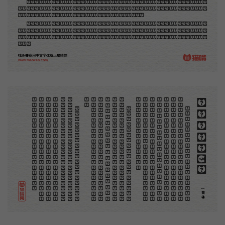
那时我还是一个儿童，见了这些图，便震惊于它的精工活泼，当作宝贝看。到近几年，才知道西洋
还有一种由画家一手造成的版画，也就是原画，倘用木版，便叫作「创作木刻」，是艺术家直接的创作
品，毫不假手于刻者和印者的。现在我们所要绍介的，便是这一种。
但是至今没有一本讲说木刻的书，这才是第一本。虽然稍简略，却已经给了读者一个大意。由此发
展下去，路是广大得很。题材会丰富起来的，技艺也会精炼起来的，采取新法，加以中国旧日之所长，
还有开出一条新的路径来的希望。那时作者各将自己的本领和心得，贡献出来，中国的木刻界就会发生
光焰。
找免费商用中文字体就上猫啃网
www.maoken.com
。
第
意
富
加
来
贡
。
惊
才
也
刻
者
种
。
画
例
《
精
「
给
的
木刻创作法·序
但
是
至
今
没
有
一
本
讲
说
木
刻
的
书
，
这
才
是
一
本
。
虽
然
稍
简
略
，
却
已
经
给
了
读
者
一
个
大
。
由
此
发
展
下
去
，
路
是
广
大
得
很
。
题
材
会
丰
起
来
的
，
技
艺
也
会
精
炼
起
来
的
，
采
取
新
法
，
以
中
国
旧
日
之
所
长
，
还
有
开
出
一
条
新
的
路
径
的
希
望
。
那
时
作
者
各
将
自
己
的
本
领
和
心
得
，
献
出
来
，
中
国
的
木
刻
界
就
会
发
生
光
焰
那
时
我
还
是
一
个
儿
童
，
见
了
这
些
图
，
便
震
于
它
的
精
工
活
泼
，
当
作
宝
贝
看
。
到
近
几
年
，
知
道
西
洋
还
有
一
种
由
画
家
一
手
造
成
的
版
画
，
就
是
原
画
，
倘
用
木
版
，
便
叫
作
「
创
作
木
」
，
是
艺
术
家
直
接
的
创
作
品
，
毫
不
假
手
于
刻
和
印
者
的
。
现
在
我
们
所
要
绍
介
的
，
便
是
这
一
地
不
问
东
西
，
凡
木
刻
的
图
版
，
向
来
是
画
管
，
刻
管
刻
，
印
管
印
的
。
中
国
用
得
最
早
，
而
照
也
久
经
衰
退
；
清
光
绪
中
，
英
人
傅
兰
雅
氏
编
印
格
致
汇
编
》
，
插
图
就
已
非
中
国
刻
工
所
能
刻
，
细
的
必
需
由
英
国
运
了
图
版
来
。
那
就
是
所
谓
木
口
木
刻
」
，
也
即
「
复
制
木
刻
」
，
和
用
在
编
印
度
人
读
的
英
文
书
，
后
来
也
就
移
给
中
国
人
读
英
文
书
上
的
插
画
，
是
同
类
的
(简体)