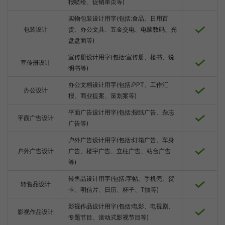
报喷绘、促销单页等)
实物包装设计用字(包括:食品、日用百
包装设计
货、办公文具、五金交电、电脑数码、光
盘盘面等)
宣传册设计用字(包括:宣传册、楼书、说
宣传册设计
明书等)
办公文档设计用字(包括:PPT、工作汇
办公设计
报、商业提案、策划案等)
平面广告设计用字(包括:报纸广告、杂志
平面广告设计
广告等)
户外广告设计用字(包括:灯箱广告、车身
户外广告设计
广告、楼宇广告、立柱广告、站台广告
等)
转售品设计用字(包括:字帖、手机壳、贺
转售品设计
卡、明信片、日历、杯子、T恤等)
影视作品设计用字(包括:电影、电视剧、
影视作品设计
专题节目、滚动式影视节目等)