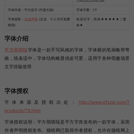
1.00(2022/05/29)
字体作者：平方造字 (中国大陆)
字体字重：1个
字体授权：
作者声明
(企业、个人均可免费
收录汉字：简体
★★★★★
/ 繁
商用)
体
★
字体介绍
平方萌萌哒
字体是一款手写风格的字体，字体横的笔画略带弯
曲，线条适中，字体结构略显俏皮可爱，适用于各种萌趣场景
文字排版使用
字体授权
字体来源及授权出处：
http://www.pfzzsj.com/?
products/79.html
字体授权说明：平方萌萌哒是平方字库发布的一款字体，采用
作者声明授权发布。猫啃网已取得作者授权，允许在猫啃网上