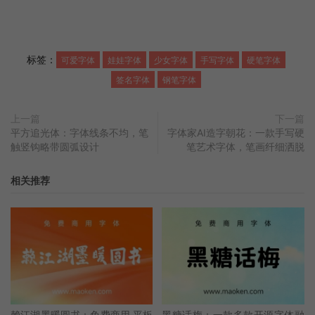
标签：
可爱字体
娃娃字体
少女字体
手写字体
硬笔字体
签名字体
钢笔字体
上一篇
下一篇
平方追光体：字体线条不均，笔
字体家AI造字朝花：一款手写硬
触竖钩略带圆弧设计
笔艺术字体，笔画纤细洒脱
相关推荐
赖江湖墨暖圆书：免费商用 平板
黑糖话梅：一款多款开源字体融