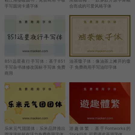
手写圆润卡通字体
合而成的可爱风格字体
851远星夜行手写体：基于851
油茶馓子体：像油茶上摊开的馓
手写杂书体修改国标手写体 免费
子 免费商用手写油印字体
商用
乐米元气团团体：乐米品牌推出
游趣体繁：基于Fontworks的
圆滚滚的超有活力免费商用字体
Stick衍生 可爱调皮开源字体