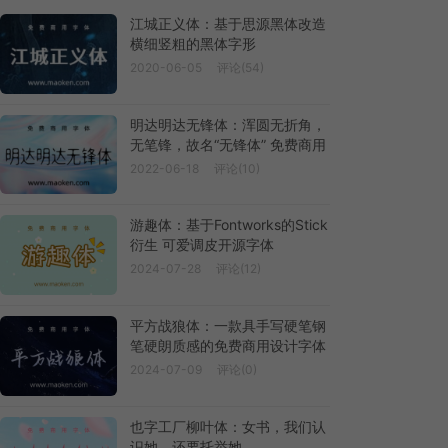
江城正义体：基于思源黑体改造
横细竖粗的黑体字形
2020-06-05
评论(54)
明达明达无锋体：浑圆无折角，
无笔锋，故名“无锋体” 免费商用
2022-06-18
评论(10)
游趣体：基于Fontworks的Stick
衍生 可爱调皮开源字体
2024-07-28
评论(12)
平方战狼体：一款具手写硬笔钢
笔硬朗质感的免费商用设计字体
2024-07-09
评论(0)
也字工厂柳叶体：女书，我们认
识她，还要托举她