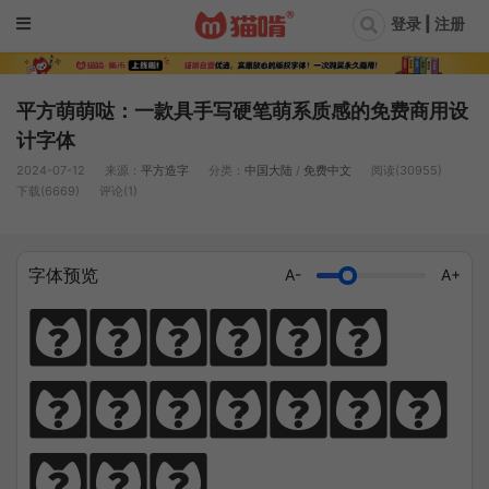
登录 | 注册
平方萌萌哒：一款具手写硬笔萌系质感的免费商用设
计字体
2024-07-12
来源：
平方造字
分类：
中国大陆
/
免费中文
阅读(30955)
下载(6669)
评论(1)
字体预览
A-
A+
猫笔千锤岁月
长，啃文万遍见
真功。