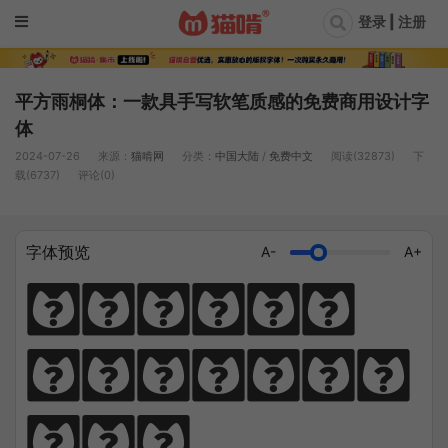
登录 | 注册
平方雨桐体：一款具手写软笔质感的免费商用设计字
体
2024-07-26
来源：
猫啃网
分类：
中国大陆
/
免费中文
阅读(32873)
下
载(6737)
评论(0)
字体预览
A-
A+
猫笔千锤岁月
长，啃文万遍见
真功。