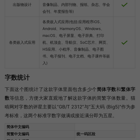
出版物设计
音像制品、内部刊物、报纸、杂志、学会
会刊、年度报告等)
各类嵌入式应用(包括:应用程序iOS、
Android、HarmonyOS、Windows、
macOS、电子屏显、电子辞典、打印
各类嵌入式应用
机、机顶盒、导航仪、SoC芯片、网页、
H5应用、小程序、音像制品、电子图
书、电子报刊、电子文档、电子课件等嵌
入)
字数统计
下面这个图统计了这款字体里面包含多少个
简体字数
和
繁体字
数
等信息，方便大家直观地了解这款字体的简繁字体数量。猫
啃网对字数的评星主要以“GB/T 2312”与“五大码 (Big5)"作为参
考标准，这两个标准字数字做满或接近满分即为五星。
简体中文编码
简繁中文编码
统一码区段