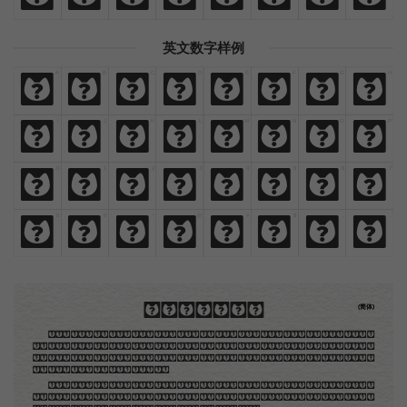
英文数字样例
A
B
C
D
E
F
G
H
A
B
C
D
E
F
G
H
I
J
K
L
M
N
O
P
I
J
K
L
M
N
O
P
0
1
2
3
4
5
6
7
0
1
2
3
4
5
6
7
8
9
!
@
#
$
,
.
8
9
!
@
#
$
,
.
木刻创作法·序
(简体)
地不问东西，凡木刻的图版，向来是画管画，刻管刻，印管印的。中国用得最早，而照例也久经衰
退；清光绪中，英人傅兰雅氏编印《格致汇编》，插图就已非中国刻工所能刻，精细的必需由英国运了
图版来。那就是所谓「木口木刻」，也即「复制木刻」，和用在编给印度人读的英文书，后来也就移给
中国人读的英文书上的插画，是同类的。
那时我还是一个儿童，见了这些图，便震惊于它的精工活泼，当作宝贝看。到近几年，才知道西洋
还有一种由画家一手造成的版画，也就是原画，倘用木版，便叫作「创作木刻」，是艺术家直接的创作