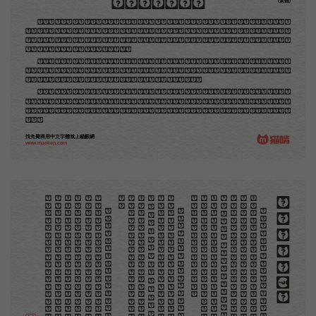
木刻創作法·序
(繁體)
地不問東西，凡木刻的圖版，向來是畫管畫，刻管刻，印管印的。中國用得最早，而照例也久經衰
退；清光緒中，英人傅蘭雅氏編印《格致彙編》，插圖就已非中國刻工所能刻，精細的必需由英國運了
圖版來。那就是所謂「木口木刻」，也即「複製木刻」，和用在編給印度人讀的英文書，後來也就移給
中國人讀的英文書上的插畫，是同類的。
那時我還是一個兒童，見了這些圖，便震驚於它的精工活潑，當作寶貝看。到近幾年，才知道西洋
還有一種由畫家一手造成的版畫，也就是原畫，倘用木版，便叫作「創作木刻」，是藝術家直接的創作
品，毫不假手於刻者和印者的。現在我們所要紹介的，便是這一種。
但是至今沒有一本講說木刻的書，這才是第一本。雖然稍簡略，卻已經給了讀者一個大意。由此發
展下去，路是廣大得很。題材會豐富起來的，技藝也會精煉起來的，採取新法，加以中國舊日之所長，
還有開出一條新的路徑來的希望。那時作者各將自己的本領和心得，貢獻出來，中國的木刻界就會發生
光焰。
找免費商用中文字體就上貓齦網
www.maoken.com
。
第
意
富
加
來
貢
。
驚
才
也
刻
者
種
。
畫
例
《
精
「
給
的
木刻創作法·序
但
是
至
今
沒
有
一
本
講
說
木
刻
的
書
，
這
才
是
一
本
。
雖
然
稍
簡
略
，
卻
已
經
給
了
讀
者
一
個
大
。
由
此
發
展
下
去
，
路
是
廣
大
得
很
。
題
材
會
豐
起
來
的
，
技
藝
也
會
精
煉
起
來
的
，
採
取
新
法
，
以
中
國
舊
日
之
所
長
，
還
有
開
出
一
條
新
的
路
徑
的
希
望
。
那
時
作
者
各
將
自
己
的
本
領
和
心
得
，
獻
出
來
，
中
國
的
木
刻
界
就
會
發
生
光
焰
那
時
我
還
是
一
個
兒
童
，
見
了
這
些
圖
，
便
震
於
它
的
精
工
活
潑
，
當
作
寶
貝
看
。
到
近
幾
年
，
知
道
西
洋
還
有
一
種
由
畫
家
一
手
造
成
的
版
畫
，
就
是
原
畫
，
倘
用
木
版
，
便
叫
作
「
創
作
木
」
，
是
藝
術
家
直
接
的
創
作
品
，
毫
不
假
手
於
刻
和
印
者
的
。
現
在
我
們
所
要
紹
介
的
，
便
是
這
一
地
不
問
東
西
，
凡
木
刻
的
圖
版
，
向
來
是
畫
管
，
刻
管
刻
，
印
管
印
的
。
中
國
用
得
最
早
，
而
照
也
久
經
衰
退
；
清
光
緒
中
，
英
人
傅
蘭
雅
氏
編
印
格
致
彙
編
》
，
插
圖
就
已
非
中
國
刻
工
所
能
刻
，
細
的
必
需
由
英
國
運
了
圖
版
來
。
那
就
是
所
謂
木
口
木
刻
」
，
也
即
「
複
製
木
刻
」
，
和
用
在
編
印
度
人
讀
的
英
文
書
，
後
來
也
就
移
給
中
國
人
讀
英
文
書
上
的
插
畫
，
是
同
類
的