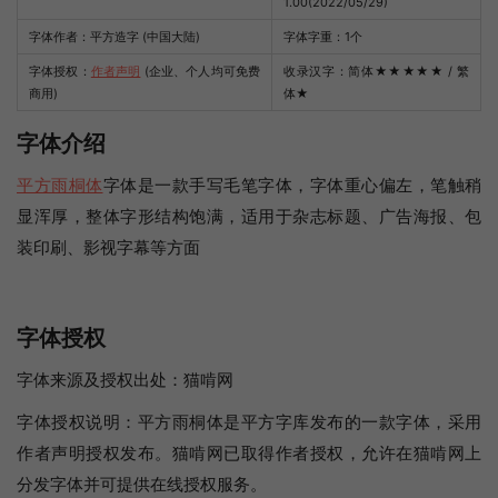
1.00(2022/05/29)
字体作者：平方造字 (中国大陆)
字体字重：1个
字体授权：
作者声明
(企业、个人均可免费
收录汉字：简体
★★★★★
/ 繁
商用)
体
★
字体介绍
平方雨桐体
字体是一款手写毛笔字体，字体重心偏左，笔触稍
显浑厚，整体字形结构饱满，适用于杂志标题、广告海报、包
装印刷、影视字幕等方面
字体授权
字体来源及授权出处：猫啃网
字体授权说明：平方雨桐体是平方字库发布的一款字体，采用
作者声明授权发布。猫啃网已取得作者授权，允许在猫啃网上
分发字体并可提供在线授权服务。