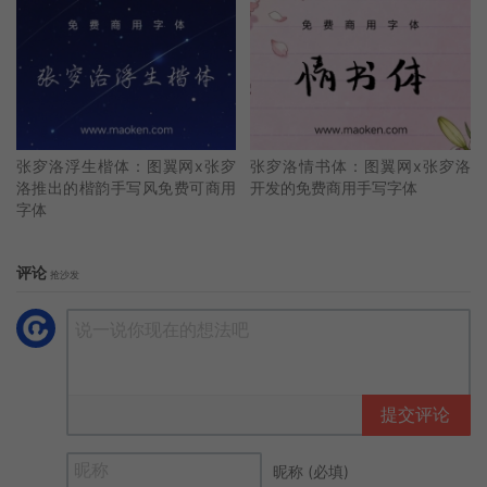
张穸洛浮生楷体：图翼网x张穸
张穸洛情书体：图翼网x张穸洛
洛推出的楷韵手写风免费可商用
开发的免费商用手写字体
字体
评论
抢沙发
提交评论
昵称 (必填)