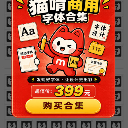
免
费
商
业
汉
语
字
体
免
费
商
业
汉
语
字
体
欢
迎
来
猫
啃
网
设
计
欢
迎
来
猫
啃
网
设
计
热
爱
与
执
着
时
间
里
热
爱
与
执
着
时
间
里
闪
烁
灿
烂
鲜
艳
绚
丽
闪
烁
灿
烂
鲜
艳
绚
丽
繁體中文樣例
免
費
商
業
漢
語
字
體
免
費
商
業
漢
語
字
體
歡
迎
來
貓
啃
網
設
計
歡
迎
來
貓
啃
網
設
計
熱
愛
與
執
著
時
間
裡
熱
愛
與
執
著
時
間
裡
閃
爍
燦
爛
鮮
豔
絢
麗
閃
爍
燦
爛
鮮
豔
絢
麗