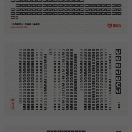
品，毫不假手于刻者和印者的。现在我们所要绍介的，便是这一种。
但是至今没有一本讲说木刻的书，这才是第一本。虽然稍简略，却已经给了读者一个大意。由此发
展下去，路是广大得很。题材会丰富起来的，技艺也会精炼起来的，采取新法，加以中国旧日之所长，
还有开出一条新的路径来的希望。那时作者各将自己的本领和心得，贡献出来，中国的木刻界就会发生
光焰。
找免费商用中文字体就上猫啃网
www.maoken.com
。
第
意
富
加
来
贡
。
惊
才
也
刻
者
种
。
画
例
《
精
「
给
的
木刻创作法·序
但
是
至
今
没
有
一
本
讲
说
木
刻
的
书
，
这
才
是
一
本
。
虽
然
稍
简
略
，
却
已
经
给
了
读
者
一
个
大
。
由
此
发
展
下
去
，
路
是
广
大
得
很
。
题
材
会
丰
起
来
的
，
技
艺
也
会
精
炼
起
来
的
，
采
取
新
法
，
以
中
国
旧
日
之
所
长
，
还
有
开
出
一
条
新
的
路
径
的
希
望
。
那
时
作
者
各
将
自
己
的
本
领
和
心
得
，
献
出
来
，
中
国
的
木
刻
界
就
会
发
生
光
焰
那
时
我
还
是
一
个
儿
童
，
见
了
这
些
图
，
便
震
于
它
的
精
工
活
泼
，
当
作
宝
贝
看
。
到
近
几
年
，
知
道
西
洋
还
有
一
种
由
画
家
一
手
造
成
的
版
画
，
就
是
原
画
，
倘
用
木
版
，
便
叫
作
「
创
作
木
」
，
是
艺
术
家
直
接
的
创
作
品
，
毫
不
假
手
于
刻
和
印
者
的
。
现
在
我
们
所
要
绍
介
的
，
便
是
这
一
地
不
问
东
西
，
凡
木
刻
的
图
版
，
向
来
是
画
管
，
刻
管
刻
，
印
管
印
的
。
中
国
用
得
最
早
，
而
照
也
久
经
衰
退
；
清
光
绪
中
，
英
人
傅
兰
雅
氏
编
印
格
致
汇
编
》
，
插
图
就
已
非
中
国
刻
工
所
能
刻
，
细
的
必
需
由
英
国
运
了
图
版
来
。
那
就
是
所
谓
木
口
木
刻
」
，
也
即
「
复
制
木
刻
」
，
和
用
在
编
印
度
人
读
的
英
文
书
，
后
来
也
就
移
给
中
国
人
读
英
文
书
上
的
插
画
，
是
同
类
的
(简体)