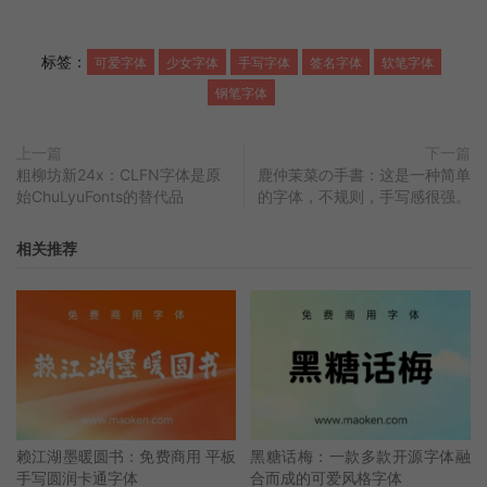
标签：
可爱字体
少女字体
手写字体
签名字体
软笔字体
钢笔字体
上一篇
下一篇
粗柳坊新24x：CLFN字体是原
鹿仲茉菜の手書：这是一种简单
始ChuLyuFonts的替代品
的字体，不规则，手写感很强。
相关推荐
赖江湖墨暖圆书：免费商用 平板
黑糖话梅：一款多款开源字体融
手写圆润卡通字体
合而成的可爱风格字体