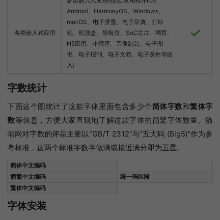
各类嵌入式应用(包括:应用程序iOS、
Android、HarmonyOS、Windows、
macOS、电子屏显、电子辞典、打印
各类嵌入式应用
机、机顶盒、导航仪、SoC芯片、网页、
H5应用、小程序、音像制品、电子图
书、电子报刊、电子文档、电子课件等嵌
入)
字数统计
下面这个图统计了这款字体里面包含多少个
简体字数
和
繁体字
数
等信息，方便大家直观地了解这款字体的简繁字体数量。猫
啃网对字数的评星主要以“GB/T 2312”与“五大码 (Big5)"作为参
考标准，这两个标准字数字做满或接近满分即为五星。
简体中文编码
简繁中文编码
统一码区段
繁体中文编码
字体安装