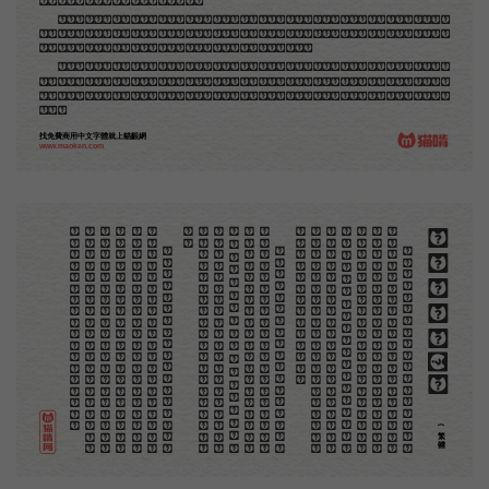
中國人讀的英文書上的插畫，是同類的。
那時我還是一個兒童，見了這些圖，便震驚於它的精工活潑，當作寶貝看。到近幾年，才知道西洋
還有一種由畫家一手造成的版畫，也就是原畫，倘用木版，便叫作「創作木刻」，是藝術家直接的創作
品，毫不假手於刻者和印者的。現在我們所要紹介的，便是這一種。
但是至今沒有一本講說木刻的書，這才是第一本。雖然稍簡略，卻已經給了讀者一個大意。由此發
展下去，路是廣大得很。題材會豐富起來的，技藝也會精煉起來的，採取新法，加以中國舊日之所長，
還有開出一條新的路徑來的希望。那時作者各將自己的本領和心得，貢獻出來，中國的木刻界就會發生
光焰。
找免費商用中文字體就上貓齦網
www.maoken.com
。
第
意
富
加
來
貢
。
驚
才
也
刻
者
種
。
畫
例
《
精
「
給
的
木刻創作法·序
但
是
至
今
沒
有
一
本
講
說
木
刻
的
書
，
這
才
是
一
本
。
雖
然
稍
簡
略
，
卻
已
經
給
了
讀
者
一
個
大
。
由
此
發
展
下
去
，
路
是
廣
大
得
很
。
題
材
會
豐
起
來
的
，
技
藝
也
會
精
煉
起
來
的
，
採
取
新
法
，
以
中
國
舊
日
之
所
長
，
還
有
開
出
一
條
新
的
路
徑
的
希
望
。
那
時
作
者
各
將
自
己
的
本
領
和
心
得
，
獻
出
來
，
中
國
的
木
刻
界
就
會
發
生
光
焰
那
時
我
還
是
一
個
兒
童
，
見
了
這
些
圖
，
便
震
於
它
的
精
工
活
潑
，
當
作
寶
貝
看
。
到
近
幾
年
，
知
道
西
洋
還
有
一
種
由
畫
家
一
手
造
成
的
版
畫
，
就
是
原
畫
，
倘
用
木
版
，
便
叫
作
「
創
作
木
」
，
是
藝
術
家
直
接
的
創
作
品
，
毫
不
假
手
於
刻
和
印
者
的
。
現
在
我
們
所
要
紹
介
的
，
便
是
這
一
地
不
問
東
西
，
凡
木
刻
的
圖
版
，
向
來
是
畫
管
，
刻
管
刻
，
印
管
印
的
。
中
國
用
得
最
早
，
而
照
也
久
經
衰
退
；
清
光
緒
中
，
英
人
傅
蘭
雅
氏
編
印
格
致
彙
編
》
，
插
圖
就
已
非
中
國
刻
工
所
能
刻
，
細
的
必
需
由
英
國
運
了
圖
版
來
。
那
就
是
所
謂
木
口
木
刻
」
，
也
即
「
複
製
木
刻
」
，
和
用
在
編
印
度
人
讀
的
英
文
書
，
後
來
也
就
移
給
中
國
人
讀
英
文
書
上
的
插
畫
，
是
同
類
的
(繁體)