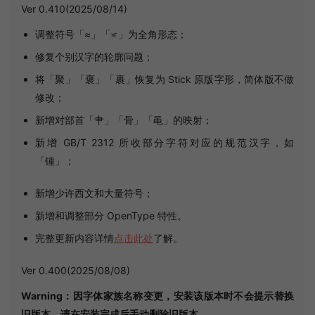
Ver 0.410(2025/08/14)
调整符号「≈」「≌」为全角形态；
修复个别汉字的轮廓问题；
将「聚」「褒」「裹」恢复为 Stick 原版字形，简体版不做
修改；
新增对部首「⺺」「⻣」「⻪」的映射；
新增 GB/T 2312 所收部分字符对应的规范汉字，如
「锺」；
新增少许西文和大量符号；
新增和调整部分 OpenType 特性。
完整更新内容详情
点击此处
了解。
Ver 0.400(2025/08/08)
Warning：因字体家族名称变更，安装该版本时不会提示替换
旧版本，请在安装完成后手动删除旧版本
。