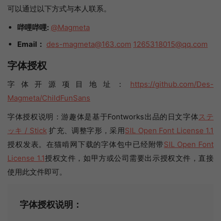
可以通过以下方式与本人联系。
哔哩哔哩:
@Magmeta
Email：
des-magmeta@163.com
1265318015@qq.com
字体授权
字体开源项目地址：
https://github.com/Des-
Magmeta/ChildFunSans
字体授权说明：游趣体是基于Fontworks出品的日文字体
ステ
ッキ / Stick
扩充、调整字形，采用
SIL Open Font License 1.1
授权发表。在猫啃网下载的字体包中已经附带
SIL Open Font
License 1.1
授权文件，如甲方或公司需要出示授权文件，直接
使用此文件即可。
字体授权说明：