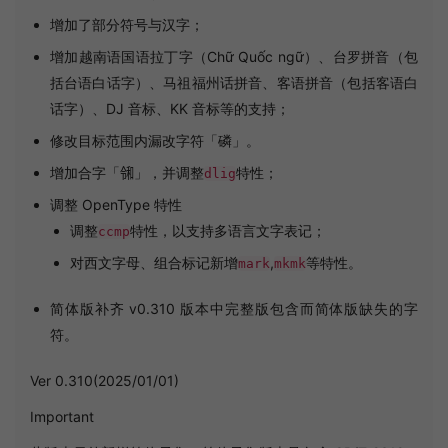
增加了部分符号与汉字；
增加越南语国语拉丁字（Chữ Quốc ngữ）、台罗拼音（包
括台语白话字）、马祖福州话拼音、客语拼音（包括客语白
话字）、DJ 音标、KK 音标等的支持；
修改目标范围内漏改字符「磷」。
增加合字「㋿」，并调整
特性；
dlig
调整 OpenType 特性
调整
特性，以支持多语言文字表记；
ccmp
对西文字母、组合标记新增
,
等特性。
mark
mkmk
简体版补齐 v0.310 版本中完整版包含而简体版缺失的字
符。
Ver 0.310(2025/01/01)
Important