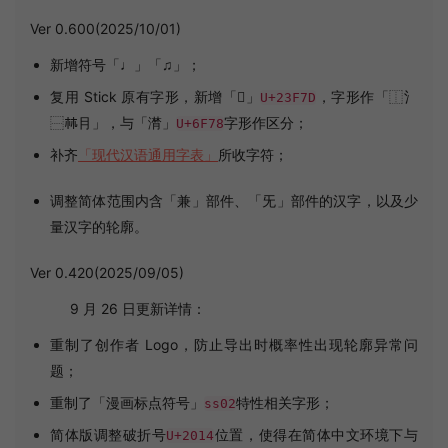
Ver 0.600(2025/10/01)
新增符号「♩」「♫」；
复用 Stick 原有字形，新增「𣽽」
，字形作「⿰氵
U+23F7D
⿱𣏟⺝」，与「潸」
字形作区分；
U+6F78
补齐
「现代汉语通用字表」
所收字符；
调整简体范围内含「兼」部件、「旡」部件的汉字，以及少
量汉字的轮廓。
Ver 0.420(2025/09/05)
9 月 26 日更新详情：
重制了创作者 Logo，防止导出时概率性出现轮廓异常问
题；
重制了「漫画标点符号」
特性相关字形；
ss02
简体版调整破折号
位置，使得在简体中文环境下与
U+2014