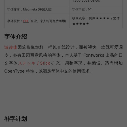
1.200(2026/06/01)
字体作者：Magmeta (中国大陆)
字体字重：1个
收录汉字：简体
★★★★
/ 繁体
字体授权：
OFL
(企业、个人均可免费商用)
★★★★★
字体介绍
游趣体
因笔形像笔杆一样以直线设计，而被视为一款既可爱调
皮，亦有田园写意风格的字体，本人基于 Fontworks 出品的日
文字体
ステッキ / Stick
扩充、调整字形，并编辑、适当增加
OpenType 特性，以满足简体中文的使用需求。
补字计划