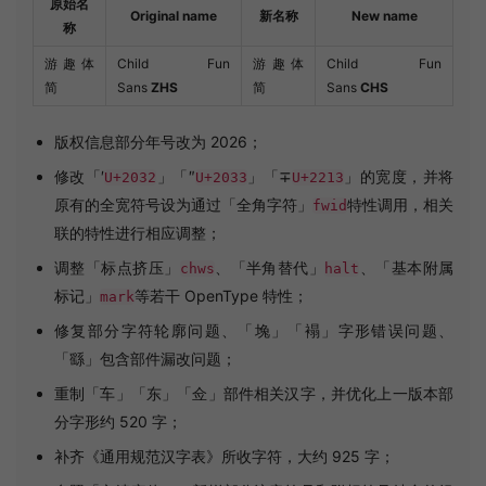
原始名
Original name
新名称
New name
称
游趣体
Child Fun
游趣体
Child Fun
简
Sans
ZHS
简
Sans
CHS
版权信息部分年号改为 2026；
修改「′
」「″
」「∓
」的宽度，并将
U+2032
U+2033
U+2213
原有的全宽符号设为通过「全角字符」
特性调用，相关
fwid
联的特性进行相应调整；
调整「标点挤压」
、「半角替代」
、「基本附属
chws
halt
标记」
等若干 OpenType 特性；
mark
修复部分字符轮廓问题、「堍」「褟」字形错误问题、
「繇」包含部件漏改问题；
重制「车」「东」「佥」部件相关汉字，并优化上一版本部
分字形约 520 字；
补齐《通用规范汉字表》所收字符，大约 925 字；