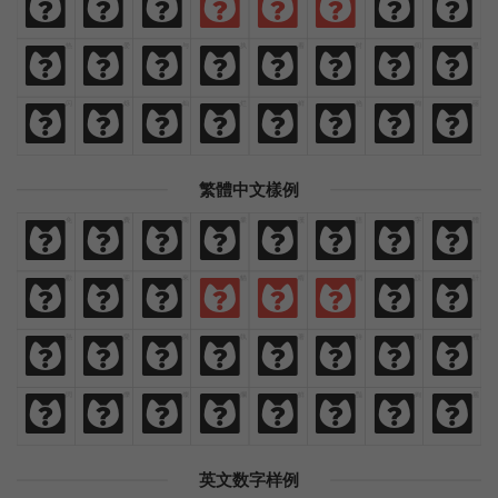
欢
迎
来
猫
啃
网
设
计
热
爱
与
执
着
时
间
里
热
爱
与
执
着
时
间
里
闪
烁
灿
烂
鲜
艳
绚
丽
闪
烁
灿
烂
鲜
艳
绚
丽
繁體中文樣例
免
費
商
業
漢
語
字
體
免
費
商
業
漢
語
字
體
歡
迎
來
貓
啃
網
設
計
歡
迎
來
貓
啃
網
設
計
熱
愛
與
執
著
時
間
裡
熱
愛
與
執
著
時
間
裡
閃
爍
燦
爛
鮮
豔
絢
麗
閃
爍
燦
爛
鮮
豔
絢
麗
英文数字样例