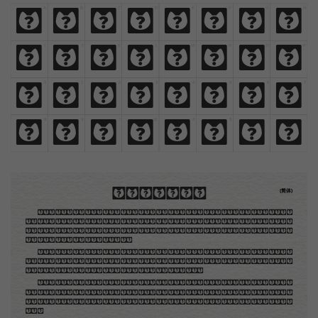
A
B
C
D
E
F
G
H
A
B
C
D
E
F
G
H
I
J
K
L
M
N
O
P
I
J
K
L
M
N
O
P
0
1
2
3
4
5
6
7
0
1
2
3
4
5
6
7
8
9
!
@
#
$
,
.
8
9
!
@
#
$
,
.
木刻创作法·序
(简体)
地不问东西，凡木刻的图版，向来是画管画，刻管刻，印管印的。中国用得最早，而照例也久经衰
退；清光绪中，英人傅兰雅氏编印《格致汇编》，插图就已非中国刻工所能刻，精细的必需由英国运了
图版来。那就是所谓「木口木刻」，也即「复制木刻」，和用在编给印度人读的英文书，后来也就移给
中国人读的英文书上的插画，是同类的。
那时我还是一个儿童，见了这些图，便震惊于它的精工活泼，当作宝贝看。到近几年，才知道西洋
还有一种由画家一手造成的版画，也就是原画，倘用木版，便叫作「创作木刻」，是艺术家直接的创作
品，毫不假手于刻者和印者的。现在我们所要绍介的，便是这一种。
但是至今没有一本讲说木刻的书，这才是第一本。虽然稍简略，却已经给了读者一个大意。由此发
展下去，路是广大得很。题材会丰富起来的，技艺也会精炼起来的，采取新法，加以中国旧日之所长，
还有开出一条新的路径来的希望。那时作者各将自己的本领和心得，贡献出来，中国的木刻界就会发生
光焰。