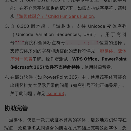
能。在不介意字体回退的情况下，如需支持缺字字符，请移
步
「游趣体融合」/ Child Fun Sans Fusion
。
自 0.300 版本起，「游趣体」支持 Unicode 变体序列
（Unicode Variation Sequences, UVS），用于弯引
号
宽度和全角标点符号
位置的选择，
“‘’”
，．、。：；！？
支持变体序列的字符和所搭配的选择符详见
「游趣体」变体
序列一览表
了解。经作者测试，
WPS Office、PowerPoint
(Microsoft 365) 软件不支持此特性
，使用时需留意。
在部分软件（如 PowerPoint 365）中，使用该字体可能会
出现竖排文本显示异常的问题（如弯引号不能正确显示）。
关于此问题，详见
Issue #3
。
协助完善
「游趣体」仍是一款完成度不算高的字体，诸多地方仍然存在
瑕疵。欢迎更多志同道合的朋友在此基础上完善这款字体，您