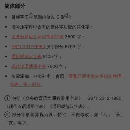
简体部分
①
②
目标字汇
范围内修改 G 形
;
增补原字库中含有的繁体字对应的简化字；
义务教育语文课程常用字表
3500 字；
GB/T 2312-1980
汉字部分 6763 字；
通用规范汉字表
8105 字；
现代汉语通用字表
7000 字；
按需添加一些表外字，参照
「霞鹜开源字体外字初步整理一
览表」第一部分
。
① 包括《义务教育语文课程常用字表》、GB/T 2312-1980、
《现代汉语通用字表》《通用规范汉字表》。
② 部分字形差异视为设计特性，不做修改，如「厶」「幺」
「亥」等字。