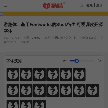
登录 | 注册
游趣体：基于Fontworks的Stick衍生 可爱调皮开源
字体
2024-07-28
来源：
GitHub
分类：
中国大陆
/
免费中文
阅读(85260)
下
载(20155)
评论(12)
字体预览
A-
A+
猫笔千锤岁月
长，啃文万遍见
真功。