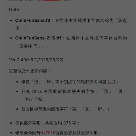
Note
ChildFunSans.ttf
：在简体中文环境下字体名称为「游趣
体」；
ChildFunSans-ZHS.ttf
：在简体中文环境下字体名称为
「游趣体 简」。
Ver 0.400-RC(2025/08/02)
完整版文件更新内容：
修复「纪」「讶」等个别汉字的轮廓方向问题 (
#1
)；
补充 Stick 有而此前版本缺失的字符：「冤」「屠」
「杓」「櫛」；
修改目标范围内漏改字符「寀」「寘」「舻」；
优化部分字形，共修改约 375 字；
修改全角问号
偏置形态及其竖排字形；
U+FF1F