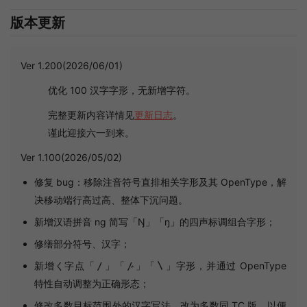
版本更新
Ver 1.200(2026/06/01)
优化 100 汉字字形，无新增字符。
完整更新内容详情见
更新日志
。
谨此迎接六一到来。
Ver 1.100(2026/05/02)
修复 bug：移除注音符号直排相关字形及其 OpenType，解
决移动端行高过高、整体下沉问题。
新增汉语拼音 ng 简写「Ŋ」「ŋ」的四声标调组合字形；
修缮部分符号、汉字；
新增く字点「〳」「〴」「〵」字形，并通过 OpenType
特性自动调整为正确形态；
修改多数目标范围外的汉字写法，改为多数同 TC 版，以便