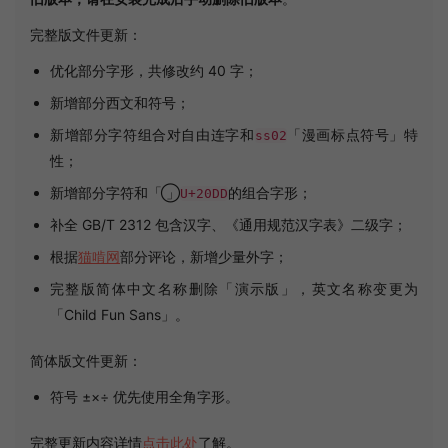
完整版文件更新：
优化部分字形，共修改约 40 字；
新增部分西文和符号；
新增部分字符组合对自由连字和
「漫画标点符号」特
ss02
性；
新增部分字符和「 ⃝」
的组合字形；
U+20DD
补全 GB/T 2312 包含汉字、《通用规范汉字表》二级字；
根据
猫啃网
部分评论，新增少量外字；
完整版简体中文名称删除「演示版」，英文名称变更为
「Child Fun Sans」。
简体版文件更新：
符号 ±×÷ 优先使用全角字形。
完整更新内容详情
点击此处
了解。