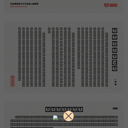
找免费商用中文字体就上猫啃网
www.maoken.com
。
第
意
富
加
来
贡
。
惊
才
也
刻
者
种
。
画
例
《
精
「
给
的
木刻创作法·序
但
是
至
今
没
有
一
本
讲
说
木
刻
的
书
，
这
才
是
一
本
。
虽
然
稍
简
略
，
却
已
经
给
了
读
者
一
个
大
。
由
此
发
展
下
去
，
路
是
广
大
得
很
。
题
材
会
丰
起
来
的
，
技
艺
也
会
精
炼
起
来
的
，
采
取
新
法
，
以
中
国
旧
日
之
所
长
，
还
有
开
出
一
条
新
的
路
径
的
希
望
。
那
时
作
者
各
将
自
己
的
本
领
和
心
得
，
献
出
来
，
中
国
的
木
刻
界
就
会
发
生
光
焰
那
时
我
还
是
一
个
儿
童
，
见
了
这
些
图
，
便
震
于
它
的
精
工
活
泼
，
当
作
宝
贝
看
。
到
近
几
年
，
知
道
西
洋
还
有
一
种
由
画
家
一
手
造
成
的
版
画
，
就
是
原
画
，
倘
用
木
版
，
便
叫
作
「
创
作
木
」
，
是
艺
术
家
直
接
的
创
作
品
，
毫
不
假
手
于
刻
和
印
者
的
。
现
在
我
们
所
要
绍
介
的
，
便
是
这
一
地
不
问
东
西
，
凡
木
刻
的
图
版
，
向
来
是
画
管
，
刻
管
刻
，
印
管
印
的
。
中
国
用
得
最
早
，
而
照
也
久
经
衰
退
；
清
光
绪
中
，
英
人
傅
兰
雅
氏
编
印
格
致
汇
编
》
，
插
图
就
已
非
中
国
刻
工
所
能
刻
，
细
的
必
需
由
英
国
运
了
图
版
来
。
那
就
是
所
谓
木
口
木
刻
」
，
也
即
「
复
制
木
刻
」
，
和
用
在
编
印
度
人
读
的
英
文
书
，
后
来
也
就
移
给
中
国
人
读
英
文
书
上
的
插
画
，
是
同
类
的
(简体)
木刻創作法·序
(繁體)
地不問東西，凡木刻的圖版，向來是畫管畫，刻管刻，印管印的。中國用得最早，而照例也久經衰
退；清光緒中，英人傅蘭雅氏編印《格致彙編》，插圖就已非中國刻工所能刻，精細的必需由英國運了
圖版來。那就是所謂「木口木刻」，也即「複製木刻」，和用在編給印度人讀的英文書，後來也就移給