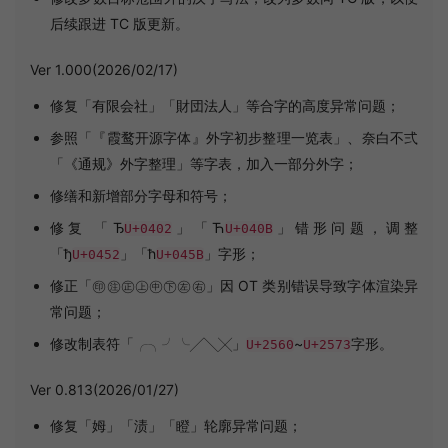
后续跟进 TC 版更新。
Ver 1.000(2026/02/17)
修复「有限会社」「財団法人」等合字的高度异常问题；
参照「『霞鹜开源字体』外字初步整理一览表」、奈白不弍
「《通规》外字整理」等字表，加入一部分外字；
修缮和新增部分字母和符号；
修复 「Ђ
」「Ћ
」错形问题，调整
U+0402
U+040B
「ђ
」「ћ
」字形；
U+0452
U+045B
修正「㊞㊟㊣㊤㊥㊦㊧㊨」因 OT 类别错误导致字体渲染异
常问题；
修改制表符「╭╮╯╰╱╲╳」
~
字形。
U+2560
U+2573
Ver 0.813(2026/01/27)
修复「姆」「渍」「瞪」轮廓异常问题；