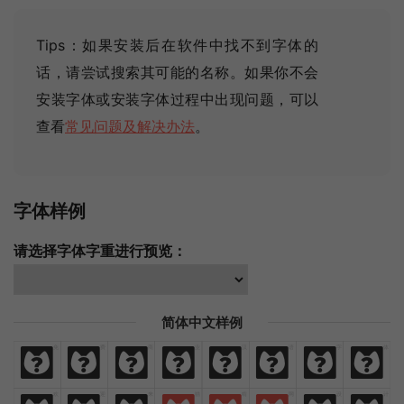
Tips：如果安装后在软件中找不到字体的
话，请尝试搜索其可能的名称
。如果你不会
安装字体或安装字体过程中出现问题，可以
查看
常见问题及解决办法
。
字体样例
请选择字体字重进行预览：
简体中文样例
免
费
商
业
汉
语
字
体
免
费
商
业
汉
语
字
体
欢
迎
来
猫
啃
网
设
计