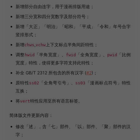
新增部分自由连字，用于漫画排版用途；
新增三分宽和四分宽数字及部分符号；
新增「大正」「明治」「昭和」「平成」「令和」年号合字
竖排形式；
新增
,
上下文标点半角间距特性；
chws
vchw
调整
「半角宽度」、
「全角宽度」、
「比例
hwid
fwid
pwid
宽度」特性，使得更多字符支持此特性；
补全 GB/T 2312 所包含的所有汉字 (
#2
)；
原特性
「全角弯引号」、
「漫画标点符号」特性
ss02
ss03
互换；
将
特性应用至所有语言标签。
vert
简体版文件更新内容：
修改「述」，含「七」部件、「以」部件、「聚」部件的汉
字；