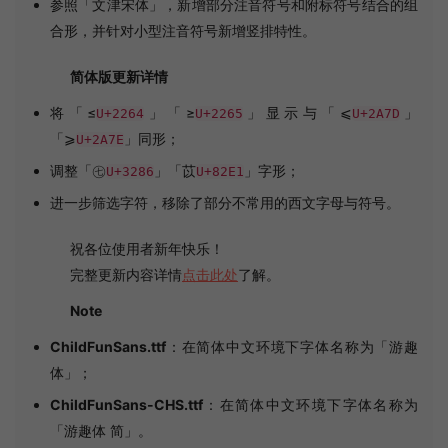
参照「文津宋体」，新增部分注音符号和附标符号结合的组
合形，并针对小型注音符号新增竖排特性。
简体版更新详情
将「≤
」「≥
」显示与「⩽
」
U+2264
U+2265
U+2A7D
「⩾
」同形；
U+2A7E
调整「㊆
」「苡
」字形；
U+3286
U+82E1
进一步筛选字符，移除了部分不常用的西文字母与符号。
祝各位使用者新年快乐！
完整更新内容详情
点击此处
了解。
Note
ChildFunSans.ttf
：在简体中文环境下字体名称为「游趣
体」；
ChildFunSans-CHS.ttf
：在简体中文环境下字体名称为
「游趣体 简」。