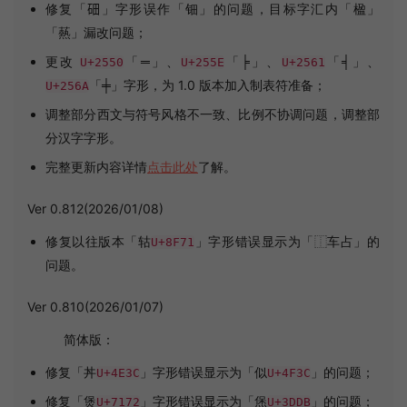
修复「鿬」字形误作「钿」的问题，目标字汇内「楹」
「爇」漏改问题；
更改
「═」、
「╞」、
「╡」、
U+2550
U+255E
U+2561
「╪」字形，为 1.0 版本加入制表符准备；
U+256A
调整部分西文与符号风格不一致、比例不协调问题，调整部
分汉字字形。
完整更新内容详情
点击此处
了解。
Ver 0.812(2026/01/08)
修复以往版本「轱
」字形错误显示为「⿰车占」的
U+8F71
问题。
Ver 0.810(2026/01/07)
简体版：
修复「丼
」字形错误显示为「似
」的问题；
U+4E3C
U+4F3C
修复「煲
」字形错误显示为「㷛
」的问题；
U+7172
U+3DDB