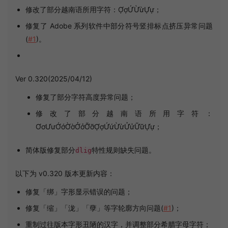
修改了部分越南语所用字符：ỢợỨỪừỰự；
修复了 Adobe 系列软件中部分符号竖排标点挤压异常问题
(
#1
)。
Ver 0.320(2025/04/12)
修复了部分字符高度异常问题；
修改了部分越南语所用字符：
ƠơƯưỚớỜờỞởỠỡỢợỨứỪừỬửỮữỰự；
简体版修复部分
特性规则缺失问题。
dlig
以下为 v0.320 版本更新内容：
修复「绑」字形显示错误的问题；
修复「缩」「泷」「孽」等字轮廓方向问题(
#1
)；
重制过往版本字形丑陋的汉字，并调整部分希腊字母字符；