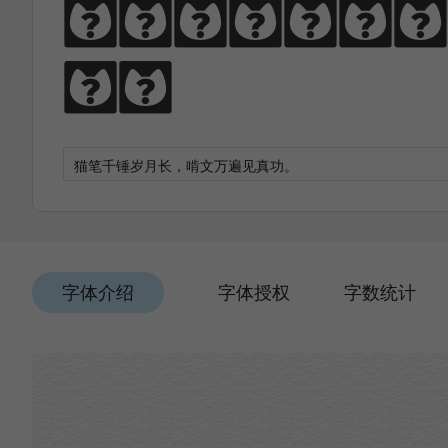
猫笔千锤岁月长
功。
字体介绍
字体授权
字数统计