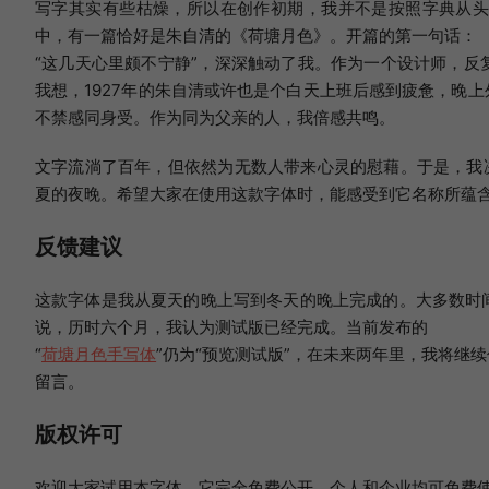
写字其实有些枯燥，所以在创作初期，我并不是按照字典从
中，有一篇恰好是朱自清的《荷塘月色》。开篇的第一句话：
“这几天心里颇不宁静”，深深触动了我。作为一个设计师，
我想，1927年的朱自清或许也是个白天上班后感到疲惫，晚
不禁感同身受。作为同为父亲的人，我倍感共鸣。
文字流淌了百年，但依然为无数人带来心灵的慰藉。于是，我
夏的夜晚。希望大家在使用这款字体时，能感受到它名称所蕴
反馈建议
这款字体是我从夏天的晚上写到冬天的晚上完成的。大多数时
说，历时六个月，我认为测试版已经完成。当前发布的
“
荷塘月色手写体
”仍为“预览测试版”，在未来两年里，我将
留言。
版权许可
欢迎大家试用本字体，它完全免费公开，个人和企业均可免费