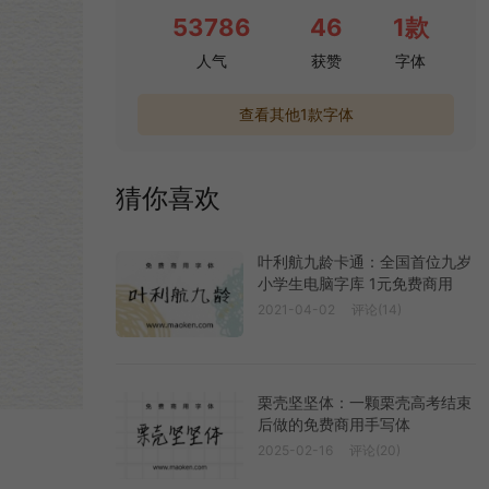
53786
46
1款
人气
获赞
字体
查看其他1款字体
猜你喜欢
叶利航九龄卡通：全国首位九岁
小学生电脑字库 1元免费商用
2021-04-02
评论(14)
栗壳坚坚体：一颗栗壳高考结束
后做的免费商用手写体
2025-02-16
评论(20)