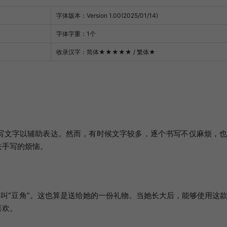
字体版本：Version 1.00(2025/01/14)
字体字重：1个
收录汉字：简体
★★★★★
/ 繁体
★
写文字以辅助表达。然而，有时候文字较多，逐个书写不仅麻烦，
去手写的烦恼。
名叫“豆角”。这也算是送给她的一份礼物。当她长大后，能够使用这
喜欢。