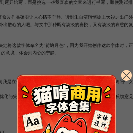
头到尾开始写，而是挑选一些我喜欢的文章来进行书写，顺便测试排
反复修改作品确实让人心情不宁静。读到朱自清悄悄披上大衫走出门
上外出散心的人吧。与文中那种既有淡淡的喜悦，又有淡淡的哀愁的
决定将这款字体命名为“荷塘月色”，因为我开始创作这款字体时，
含的意境，体会到内心的宁静。
间我是在夜晚进行创作，因为工作日白天需要工作，而周末则陪伴
继续优化与完善这款字体，同时着手设计另一款字体。大家如有反馈意
使用。