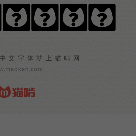
月色手写体
中文字体就上猫啃网
w.maoken.com