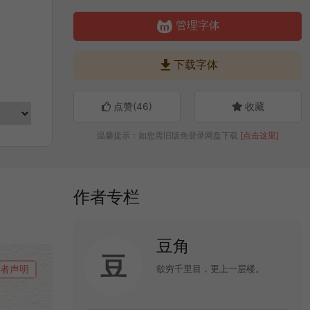

管理字体

下载字体
点赞(
46
)
收藏
温馨提示：如您需旧版免登录网盘下载
[点击这里]
作者专栏
豆角
豆
欲穷千里目，更上一层楼。
者声明