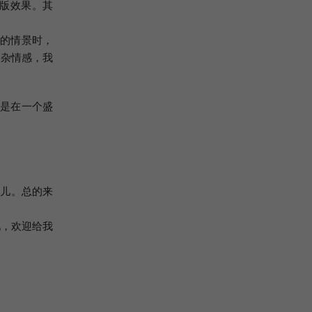
版效果。其
外的情景时，
复杂情感，我
正是在一个盛
女儿。总的来
见，欢迎给我