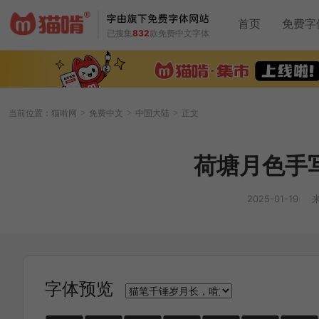
首页
免费字
已搜集
832
款免费中文字体
当前位置：
猫啃网
免费中文
中国大陆
正文
>
>
>
荷塘月色手
2025-01-19
字体预览