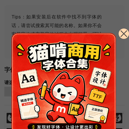
Tips：如果安装后在软件中找不到字体的
话，请尝试搜索其可能的名称
。如果你不会
安装字体或安装字体过程中出现问题，可以
查看
常见问题及解决办法
。
字体样例
请选择字体字重进行预览：
简体中文样例
免
费
商
业
汉
语
字
体
免
费
商
业
汉
语
字
体
欢
迎
来
猫
啃
网
设
计