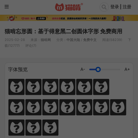
登录 | 注册
猫啃忘形圆：基于得意黑二创圆体字形 免费商用
2025-02-28
来源：
猫啃网
分类：
中国大陆
/
免费中文
阅读(58239)
下
载(12777)
评论(7)
字体预览
A-
A+
猫笔千锤岁月
长，啃文万遍见
真功。