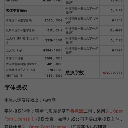
GB 18030
6766
/ 27585
1
/ 5762
展E区
中日韩统一表意文字—扩
繁体中文编码
0
/ 7473
展F区
中日韩兼容表意文字（补
常用国字标准字体表
3060
/ 4808
0
/ 542
充区）
中日韩统一表意文字—扩
次常用国字标准字体表
1217
/ 6343
0
/ 4939
展G区
五大码 (Big5) 常用汉字
中日韩统一表意文字—扩
3329
/ 5401
0
/ 4192
表
展H区
中日韩统一表意文字—扩
五大码 (Big5)
4384
/ 13060
0
/ 622
展I区
常用字字形表
3059
/ 4825
香港增补字符集 (HKSCS)
481
/ 4603
常用香港外字表 (1-6级)
178
/ 1102
总汉字数
6767
/ 97681
GB/T 12345
4686
/ 6866
字体授权
字体来源及授权出：猫啃网
字体授权说明：猫啃忘形圆是基于
得意黑
二创，采用
SIL Open
Font License 1.1
授权发表。如甲方或公司需要出示授权文件，
直接使用
SIL Open Font License 1.1
开源字体协议即可。