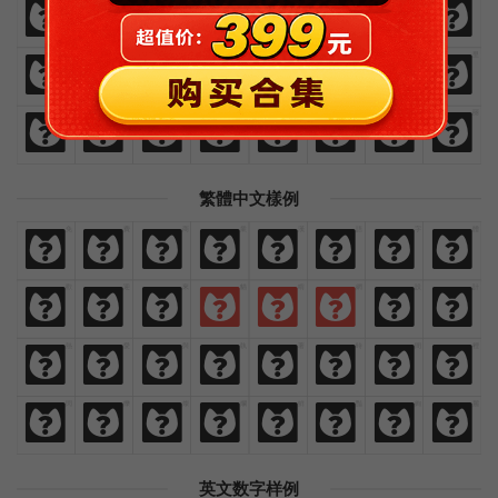
欢
迎
来
猫
啃
网
设
计
热
爱
与
执
着
时
间
里
热
爱
与
执
着
时
间
里
闪
烁
灿
烂
鲜
艳
绚
丽
闪
烁
灿
烂
鲜
艳
绚
丽
繁體中文樣例
免
費
商
業
漢
語
字
體
免
費
商
業
漢
語
字
體
歡
迎
來
貓
啃
網
設
計
歡
迎
來
貓
啃
網
設
計
熱
愛
與
執
著
時
間
裡
熱
愛
與
執
著
時
間
裡
閃
爍
燦
爛
鮮
豔
絢
麗
閃
爍
燦
爛
鮮
豔
絢
麗
英文数字样例