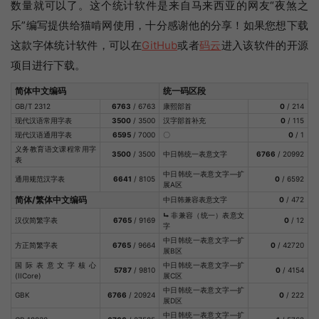
数量就可以了。这个统计软件是来自马来西亚的网友“夜煞之
乐”编写提供给猫啃网使用，十分感谢他的分享！如果您想下载
这款字体统计软件，可以在
GitHub
或者
码云
进入该软件的开源
项目进行下载。
简体中文编码
统一码区段
GB/T 2312
6763
/ 6763
康熙部首
0
/ 214
现代汉语常用字表
3500
/ 3500
汉字部首补充
0
/ 115
现代汉语通用字表
6595
/ 7000
〇
0
/ 1
义务教育语文课程常用字
3500
/ 3500
中日韩统一表意文字
6766
/ 20992
表
中日韩统一表意文字—扩
通用规范汉字表
6641
/ 8105
0
/ 6592
展A区
简体/繁体中文编码
中日韩兼容表意文字
0
/ 472
⮡
非兼容（统一）表意文
汉仪简繁字表
6765
/ 9169
0
/ 12
字
中日韩统一表意文字—扩
方正简繁字表
6765
/ 9664
0
/ 42720
展B区
国际表意文字核心
中日韩统一表意文字—扩
5787
/ 9810
0
/ 4154
(IICore)
展C区
中日韩统一表意文字—扩
GBK
6766
/ 20924
0
/ 222
展D区
中日韩统一表意文字—扩