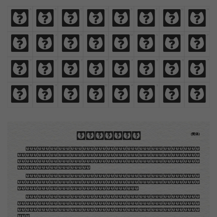
A
B
C
D
E
F
G
H
A
B
C
D
E
F
G
H
I
J
K
L
M
N
O
P
I
J
K
L
M
N
O
P
0
1
2
3
4
5
6
7
0
1
2
3
4
5
6
7
8
9
!
@
#
$
,
.
8
9
!
@
#
$
,
.
木刻创作法·序
(简体)
地不问东西，凡木刻的图版，向来是画管画，刻管刻，印管印的。中国用得最早，而照例也久经衰
退；清光绪中，英人傅兰雅氏编印《格致汇编》，插图就已非中国刻工所能刻，精细的必需由英国运了
图版来。那就是所谓「木口木刻」，也即「复制木刻」，和用在编给印度人读的英文书，后来也就移给
中国人读的英文书上的插画，是同类的。
那时我还是一个儿童，见了这些图，便震惊于它的精工活泼，当作宝贝看。到近几年，才知道西洋
还有一种由画家一手造成的版画，也就是原画，倘用木版，便叫作「创作木刻」，是艺术家直接的创作
品，毫不假手于刻者和印者的。现在我们所要绍介的，便是这一种。
但是至今没有一本讲说木刻的书，这才是第一本。虽然稍简略，却已经给了读者一个大意。由此发
展下去，路是广大得很。题材会丰富起来的，技艺也会精炼起来的，采取新法，加以中国旧日之所长，
还有开出一条新的路径来的希望。那时作者各将自己的本领和心得，贡献出来，中国的木刻界就会发生
光焰。