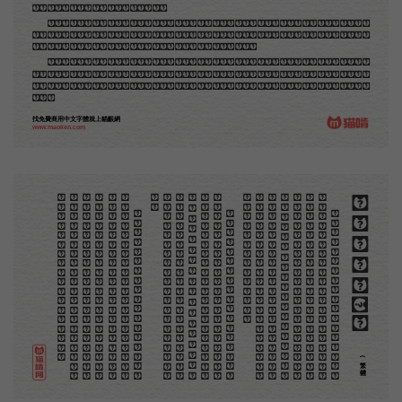
中國人讀的英文書上的插畫，是同類的。
那時我還是一個兒童，見了這些圖，便震驚於它的精工活潑，當作寶貝看。到近幾年，才知道西洋
還有一種由畫家一手造成的版畫，也就是原畫，倘用木版，便叫作「創作木刻」，是藝術家直接的創作
品，毫不假手於刻者和印者的。現在我們所要紹介的，便是這一種。
但是至今沒有一本講說木刻的書，這才是第一本。雖然稍簡略，卻已經給了讀者一個大意。由此發
展下去，路是廣大得很。題材會豐富起來的，技藝也會精煉起來的，採取新法，加以中國舊日之所長，
還有開出一條新的路徑來的希望。那時作者各將自己的本領和心得，貢獻出來，中國的木刻界就會發生
光焰。
找免費商用中文字體就上貓齦網
www.maoken.com
。
第
意
富
加
來
貢
。
驚
才
也
刻
者
種
。
畫
例
《
精
「
給
的
木刻創作法·序
但
是
至
今
沒
有
一
本
講
說
木
刻
的
書
，
這
才
是
一
本
。
雖
然
稍
簡
略
，
卻
已
經
給
了
讀
者
一
個
大
。
由
此
發
展
下
去
，
路
是
廣
大
得
很
。
題
材
會
豐
起
來
的
，
技
藝
也
會
精
煉
起
來
的
，
採
取
新
法
，
以
中
國
舊
日
之
所
長
，
還
有
開
出
一
條
新
的
路
徑
的
希
望
。
那
時
作
者
各
將
自
己
的
本
領
和
心
得
，
獻
出
來
，
中
國
的
木
刻
界
就
會
發
生
光
焰
那
時
我
還
是
一
個
兒
童
，
見
了
這
些
圖
，
便
震
於
它
的
精
工
活
潑
，
當
作
寶
貝
看
。
到
近
幾
年
，
知
道
西
洋
還
有
一
種
由
畫
家
一
手
造
成
的
版
畫
，
就
是
原
畫
，
倘
用
木
版
，
便
叫
作
「
創
作
木
」
，
是
藝
術
家
直
接
的
創
作
品
，
毫
不
假
手
於
刻
和
印
者
的
。
現
在
我
們
所
要
紹
介
的
，
便
是
這
一
地
不
問
東
西
，
凡
木
刻
的
圖
版
，
向
來
是
畫
管
，
刻
管
刻
，
印
管
印
的
。
中
國
用
得
最
早
，
而
照
也
久
經
衰
退
；
清
光
緒
中
，
英
人
傅
蘭
雅
氏
編
印
格
致
彙
編
》
，
插
圖
就
已
非
中
國
刻
工
所
能
刻
，
細
的
必
需
由
英
國
運
了
圖
版
來
。
那
就
是
所
謂
木
口
木
刻
」
，
也
即
「
複
製
木
刻
」
，
和
用
在
編
印
度
人
讀
的
英
文
書
，
後
來
也
就
移
給
中
國
人
讀
英
文
書
上
的
插
畫
，
是
同
類
的
(繁體)