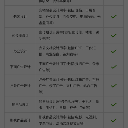
报喷绘、促销单页等)
实物包装设计用字(包括:食品、日用百
包装设计
货、办公文具、五金交电、电脑数码、光
盘盘面等)
宣传册设计用字(包括:宣传册、楼书、说
宣传册设计
明书等)
办公文档设计用字(包括:PPT、工作汇
办公设计
报、商业提案、策划案等)
平面广告设计用字(包括:报纸广告、杂志
平面广告设计
广告等)
户外广告设计用字(包括:灯箱广告、车身
户外广告设计
广告、楼宇广告、立柱广告、站台广告
等)
转售品设计用字(包括:字帖、手机壳、贺
转售品设计
卡、明信片、日历、杯子、T恤等)
影视作品设计用字(包括:电影、电视剧、
影视作品设计
专题节目、滚动式影视节目等)