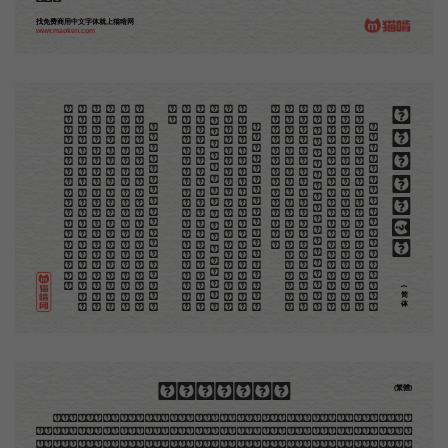
找免费商用中文字体就上猫啃网
www.maoken.com
。
第
意
富
加
来
贡
。
惊
才
也
刻
者
种
。
画
例
《
精
「
给
的
木刻创作法·序
但
是
至
今
没
有
一
本
讲
说
木
刻
的
书
，
这
才
是
一
本
。
虽
然
稍
简
略
，
却
已
经
给
了
读
者
一
个
大
。
由
此
发
展
下
去
，
路
是
广
大
得
很
。
题
材
会
丰
起
来
的
，
技
艺
也
会
精
炼
起
来
的
，
采
取
新
法
，
以
中
国
旧
日
之
所
长
，
还
有
开
出
一
条
新
的
路
径
的
希
望
。
那
时
作
者
各
将
自
己
的
本
领
和
心
得
，
献
出
来
，
中
国
的
木
刻
界
就
会
发
生
光
焰
那
时
我
还
是
一
个
儿
童
，
见
了
这
些
图
，
便
震
于
它
的
精
工
活
泼
，
当
作
宝
贝
看
。
到
近
几
年
，
知
道
西
洋
还
有
一
种
由
画
家
一
手
造
成
的
版
画
，
就
是
原
画
，
倘
用
木
版
，
便
叫
作
「
创
作
木
」
，
是
艺
术
家
直
接
的
创
作
品
，
毫
不
假
手
于
刻
和
印
者
的
。
现
在
我
们
所
要
绍
介
的
，
便
是
这
一
地
不
问
东
西
，
凡
木
刻
的
图
版
，
向
来
是
画
管
，
刻
管
刻
，
印
管
印
的
。
中
国
用
得
最
早
，
而
照
也
久
经
衰
退
；
清
光
绪
中
，
英
人
傅
兰
雅
氏
编
印
格
致
汇
编
》
，
插
图
就
已
非
中
国
刻
工
所
能
刻
，
细
的
必
需
由
英
国
运
了
图
版
来
。
那
就
是
所
谓
木
口
木
刻
」
，
也
即
「
复
制
木
刻
」
，
和
用
在
编
印
度
人
读
的
英
文
书
，
后
来
也
就
移
给
中
国
人
读
英
文
书
上
的
插
画
，
是
同
类
的
(简体)
木刻創作法·序
(繁體)
地不問東西，凡木刻的圖版，向來是畫管畫，刻管刻，印管印的。中國用得最早，而照例也久經衰
退；清光緒中，英人傅蘭雅氏編印《格致彙編》，插圖就已非中國刻工所能刻，精細的必需由英國運了
圖版來。那就是所謂「木口木刻」，也即「複製木刻」，和用在編給印度人讀的英文書，後來也就移給