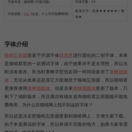
字体作者：猫啃网 (中国大陆)
字体字重：1个
收录汉字：简体
★★★★★
/ 繁
字体授权：
OFL
(企业、个人均可免费商用)
体
★
字体介绍
猫啃忘形圆
是基于开源字体
得意黑
进行圆化的二创字体，本来
是猫啃群里的一款测试字体，由于效果并不是太理想，所以当
时没有发布。而当时寒蝉字型也在同一时间段发布了
寒蝉团圆
体
，无论从效果还是其它方面都优于猫啃忘形圆，所以猫啃君
更推荐便用
寒蝉团圆体
。但是后来
寒蝉团圆体
更新了版本，只
剩下了倾斜版本，而且偶尔有猫友咨询猫啃君忘形圆能不能免
费商用，为什么在猫啃网上找不到这款字体？
所以还是决定把猫啃忘形圆更新到猫啃网上，方便大家下载。
由于本是测试的字体，所以有很不完善的地方，如果大家有需