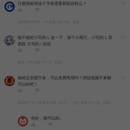
注册商标用这个字体需要获取授权么？
#0
18668134107
4个月前 (04-08)
回复
能不能把小写的 L 改一下，加个小尾巴，小写的 L 容
#0
易跟 大写的 I 搞混
海东
9个月前 (11-11)
回复
猫啃忘形圆字体，可以免费商用吗？用短视频字幕都
#0
可以的吧！
田田田广告--舞美设计师（喜庆）
10个月前 (10-18)
回复
你好，都可以的。