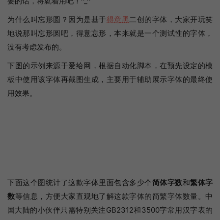
要的话，将就着用吧！^_^
为什么叫忘形圆？因为是基于
得意黑
二创的字体，大家开玩笑
地说那叫忘形圆吧，得意忘形，本来就是一个测试性的字体，
没有考虑发布的。
下图的示例来源于爱给网，根据自动化脚本，在预先设定的模
板中使用该字体再截图生成，主要用于辅助展示字体的最终使
用效果。
下面这个图统计了这款字体里面包含多少个
简体字数
和
繁体字
数
等信息，方便大家直观地了解这款字体的简繁字体数量。中
国大陆的小伙伴只需特别关注GB2312和3500字常用汉字表的