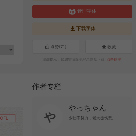

管理字体

下载字体
点赞(
71
)
收藏
温馨提示：如您需旧版免登录网盘下载
[点击这里]
作者专栏
やっちゃん
や
少壮不努力，老大徒伤悲。
OFL