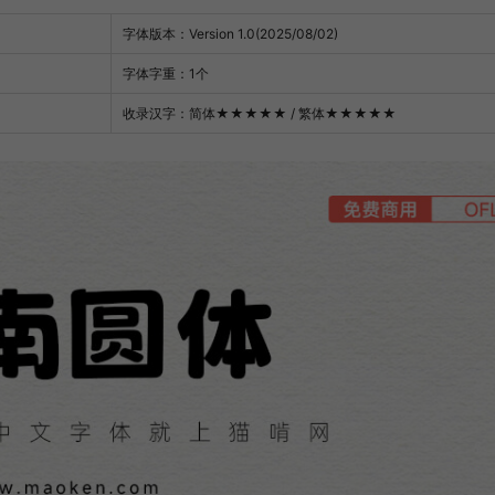
字体版本：Version 1.0(2025/08/02)
字体字重：1个
收录汉字：简体
★★★★★
/ 繁体
★★★★★