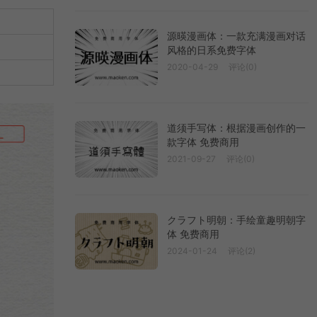
源暎漫画体：一款充满漫画对话
风格的日系免费字体
2020-04-29
评论(0)
道须手写体：根据漫画创作的一
款字体 免费商用
2021-09-27
评论(0)
クラフト明朝：手绘童趣明朝字
体 免费商用
2024-01-24
评论(2)