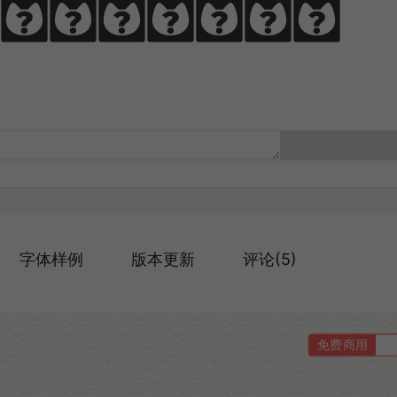
，啃文万遍见真
字体样例
版本更新
评论(5)
免费商用