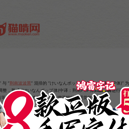
 与 “
荆南波波黑
” 混排的 “けいなんポップ体(中译：荆南POP体)”
化调整，形成 “けいなんポップ体(中译：荆南POP体)” 后，再进行圆
题等多种场景，能够为你的设计增添独特的视觉效果。