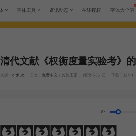
体
字体工具
资讯动态
在线授权
字体大全表
清代文献《权衡度量实验考》的
来源：
github
分类：
免费中文
/
其他国家
阅读(53615)
下载(13241)
A-
，啃文万遍见真