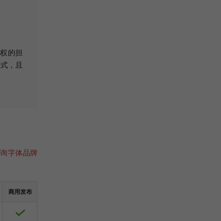
侵权的担
方式，且
咨询字体品牌
商用发布