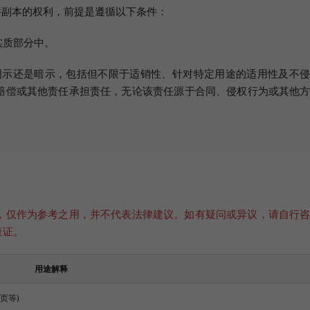
件副本的权利，前提是遵循以下条件：
实质部分中。
是明示还是暗示，包括但不限于适销性、针对特定用途的适用性及不
赔偿或其他责任承担责任，无论该责任源于合同、侵权行为或其他
。
，仅作为参考之用，并不代表法律建议。如有疑问或异议，请自行
查证。
用途解释
页等)