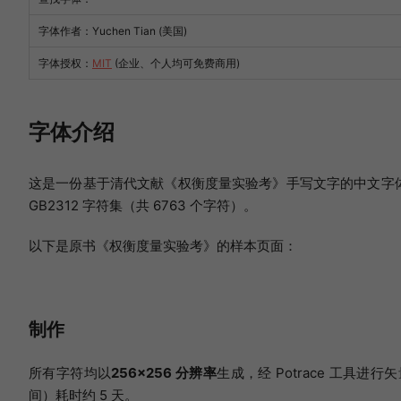
字体作者：Yuchen Tian (美国)
字体授权：
MIT
(企业、个人均可免费商用)
字体介绍
这是一份基于清代文献《权衡度量实验考》手写文字的中文字体。该字
GB2312 字符集（共 6763 个字符）。
以下是原书《权衡度量实验考》的样本页面：
制作
所有字符均以
256×256 分辨率
生成，经 Potrace 工具进
间）耗时约 5 天。