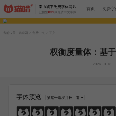
首页
免费字
已搜集
832
款免费中文字体
当前位置：
猫啃网
免费中文
正文
>
>
权衡度量体：基于
2026-01-18
字体预览
猫笔千锤岁月长