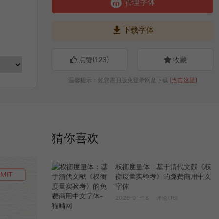

管理字体

下载字体
点赞(
123
)
收藏
温馨提示：如您需旧版免登录网盘下载
[点击这里]
猜你喜欢
权衡度量体：基于清代文献《权
MIT
衡度量实验考》的免费商用中文
字体
2026-01-18
评论(16)