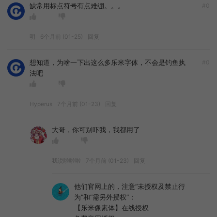
缺常用标点符号有点难绷。。。
#0
明
6个月前 (01-25)
回复
想知道，为啥一下出这么多乐米字体，不会是钓鱼执
#0
法吧
Hyperus
7个月前 (01-23)
回复
大哥，你可别吓我，我都用了
我说啦啦啦
7个月前 (01-23)
回复
他们官网上的，注意“未授权及禁止行
为”和“需另外授权”：
【乐米像素体】在线授权