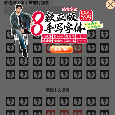
请选择字体字重进行预览：
简体中文样例
免
费
商
业
汉
语
字
体
免
费
商
业
汉
语
字
体
欢
迎
来
猫
啃
网
设
计
欢
迎
来
猫
啃
网
设
计
热
爱
与
执
着
时
间
里
热
爱
与
执
着
时
间
里
闪
烁
灿
烂
鲜
艳
绚
丽
闪
烁
灿
烂
鲜
艳
绚
丽
繁體中文樣例
免
費
商
業
漢
語
字
體
免
費
商
業
漢
語
字
體
歡
迎
來
貓
啃
網
設
計