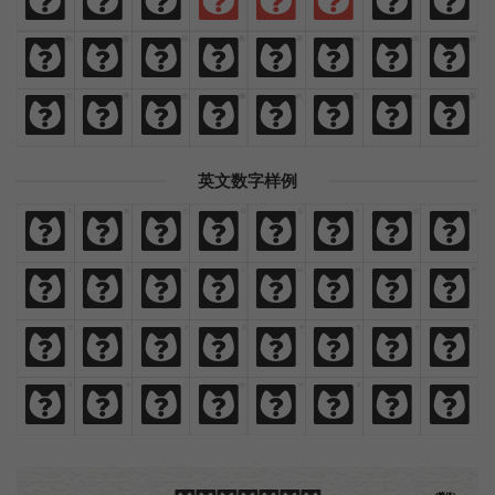
歡
迎
來
貓
啃
網
設
計
熱
愛
與
執
著
時
間
裡
熱
愛
與
執
著
時
間
裡
閃
爍
燦
爛
鮮
豔
絢
麗
閃
爍
燦
爛
鮮
豔
絢
麗
英文数字样例
A
B
C
D
E
F
G
H
A
B
C
D
E
F
G
H
I
J
K
L
M
N
O
P
I
J
K
L
M
N
O
P
0
1
2
3
4
5
6
7
0
1
2
3
4
5
6
7
8
9
!
@
#
$
,
.
8
9
!
@
#
$
,
.