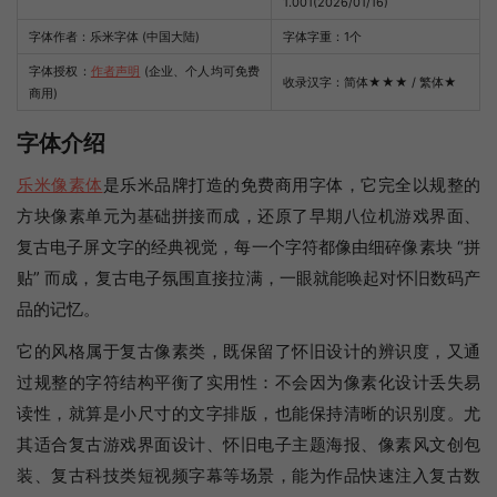
1.001(2026/01/16)
字体作者：乐米字体 (中国大陆)
字体字重：1个
字体授权：
作者声明
(企业、个人均可免费
收录汉字：简体
★★★
/ 繁体
★
商用)
字体介绍
乐米像素体
是乐米品牌打造的免费商用字体，它完全以规整的
方块像素单元为基础拼接而成，还原了早期八位机游戏界面、
复古电子屏文字的经典视觉，每一个字符都像由细碎像素块 “拼
贴” 而成，复古电子氛围直接拉满，一眼就能唤起对怀旧数码产
品的记忆。
它的风格属于复古像素类，既保留了怀旧设计的辨识度，又通
过规整的字符结构平衡了实用性：不会因为像素化设计丢失易
读性，就算是小尺寸的文字排版，也能保持清晰的识别度。尤
其适合复古游戏界面设计、怀旧电子主题海报、像素风文创包
装、复古科技类短视频字幕等场景，能为作品快速注入复古数