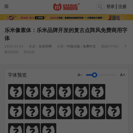
登录 | 注册
乐米像素体：乐米品牌开发的复古点阵风免费商用字
体
2026-01-22
来源：
乐米官网
分类：
中国大陆
/
免费中文
阅读(17131)
下
载(2839)
评论(6)
字体预览
A-
A+
猫笔千锤岁月
长，啃文万遍见
真功。