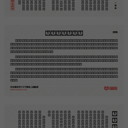
(简体)
木刻創作法·序
(繁體)
地不問東西，凡木刻的圖版，向來是畫管畫，刻管刻，印管印的。中國用得最早，而照例也久經衰
退；清光緒中，英人傅蘭雅氏編印《格致彙編》，插圖就已非中國刻工所能刻，精細的必需由英國運了
圖版來。那就是所謂「木口木刻」，也即「複製木刻」，和用在編給印度人讀的英文書，後來也就移給
中國人讀的英文書上的插畫，是同類的。
那時我還是一個兒童，見了這些圖，便震驚於它的精工活潑，當作寶貝看。到近幾年，才知道西洋
還有一種由畫家一手造成的版畫，也就是原畫，倘用木版，便叫作「創作木刻」，是藝術家直接的創作
品，毫不假手於刻者和印者的。現在我們所要紹介的，便是這一種。
但是至今沒有一本講說木刻的書，這才是第一本。雖然稍簡略，卻已經給了讀者一個大意。由此發
展下去，路是廣大得很。題材會豐富起來的，技藝也會精煉起來的，採取新法，加以中國舊日之所長，
還有開出一條新的路徑來的希望。那時作者各將自己的本領和心得，貢獻出來，中國的木刻界就會發生
光焰。
找免費商用中文字體就上貓齦網
www.maoken.com
。