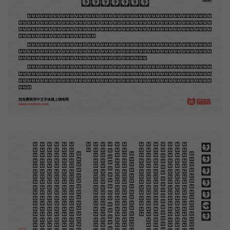
木刻创作法·序
(简体)
地不问东西，凡木刻的图版，向来是画管画，刻管刻，印管印的。中国用得最早，而照例也久经衰
退；清光绪中，英人傅兰雅氏编印《格致汇编》，插图就已非中国刻工所能刻，精细的必需由英国运了
图版来。那就是所谓「木口木刻」，也即「复制木刻」，和用在编给印度人读的英文书，后来也就移给
中国人读的英文书上的插画，是同类的。
那时我还是一个儿童，见了这些图，便震惊于它的精工活泼，当作宝贝看。到近几年，才知道西洋
还有一种由画家一手造成的版画，也就是原画，倘用木版，便叫作「创作木刻」，是艺术家直接的创作
品，毫不假手于刻者和印者的。现在我们所要绍介的，便是这一种。
但是至今没有一本讲说木刻的书，这才是第一本。虽然稍简略，却已经给了读者一个大意。由此发
展下去，路是广大得很。题材会丰富起来的，技艺也会精炼起来的，采取新法，加以中国旧日之所长，
还有开出一条新的路径来的希望。那时作者各将自己的本领和心得，贡献出来，中国的木刻界就会发生
光焰。
找免费商用中文字体就上猫啃网
www.maoken.com
。
第
意
富
加
来
贡
。
惊
才
也
刻
者
种
。
画
例
《
精
「
给
的
木刻创作法·序
但
是
至
今
没
有
一
本
讲
说
木
刻
的
书
，
这
才
是
一
本
。
虽
然
稍
简
略
，
却
已
经
给
了
读
者
一
个
大
。
由
此
发
展
下
去
，
路
是
广
大
得
很
。
题
材
会
丰
起
来
的
，
技
艺
也
会
精
炼
起
来
的
，
采
取
新
法
，
以
中
国
旧
日
之
所
长
，
还
有
开
出
一
条
新
的
路
径
的
希
望
。
那
时
作
者
各
将
自
己
的
本
领
和
心
得
，
献
出
来
，
中
国
的
木
刻
界
就
会
发
生
光
焰
那
时
我
还
是
一
个
儿
童
，
见
了
这
些
图
，
便
震
于
它
的
精
工
活
泼
，
当
作
宝
贝
看
。
到
近
几
年
，
知
道
西
洋
还
有
一
种
由
画
家
一
手
造
成
的
版
画
，
就
是
原
画
，
倘
用
木
版
，
便
叫
作
「
创
作
木
」
，
是
艺
术
家
直
接
的
创
作
品
，
毫
不
假
手
于
刻
和
印
者
的
。
现
在
我
们
所
要
绍
介
的
，
便
是
这
一
地
不
问
东
西
，
凡
木
刻
的
图
版
，
向
来
是
画
管
，
刻
管
刻
，
印
管
印
的
。
中
国
用
得
最
早
，
而
照
也
久
经
衰
退
；
清
光
绪
中
，
英
人
傅
兰
雅
氏
编
印
格
致
汇
编
》
，
插
图
就
已
非
中
国
刻
工
所
能
刻
，
细
的
必
需
由
英
国
运
了
图
版
来
。
那
就
是
所
谓
木
口
木
刻
」
，
也
即
「
复
制
木
刻
」
，
和
用
在
编
印
度
人
读
的
英
文
书
，
后
来
也
就
移
给
中
国
人
读
英
文
书
上
的
插
画
，
是
同
类
的