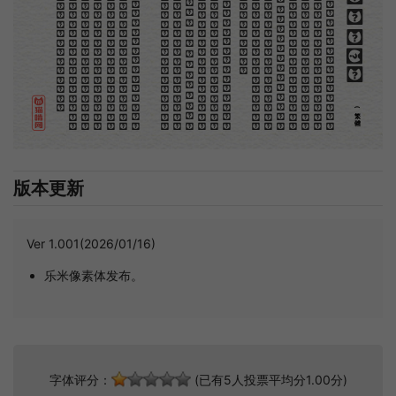
。
第
意
富
加
來
貢
驚
才
也
刻
者
種
。
畫
例
《
精
「
給
的
木刻創作法·序
但
是
至
今
沒
有
一
本
講
說
木
刻
的
書
，
這
才
是
一
本
。
雖
然
稍
簡
略
，
卻
已
經
給
了
讀
者
一
個
大
。
由
此
發
展
下
去
，
路
是
廣
大
得
很
。
題
材
會
豐
起
來
的
，
技
藝
也
會
精
煉
起
來
的
，
採
取
新
法
，
以
中
國
舊
日
之
所
長
，
還
有
開
出
一
條
新
的
路
徑
的
希
望
。
那
時
作
者
各
將
自
己
的
本
領
和
心
得
，
獻
出
來
，
中
國
的
木
刻
界
就
會
發
生
光
焰
那
時
我
還
是
一
個
兒
童
，
見
了
這
些
圖
，
便
震
於
它
的
精
工
活
潑
，
當
作
寶
貝
看
。
到
近
幾
年
，
知
道
西
洋
還
有
一
種
由
畫
家
一
手
造
成
的
版
畫
，
就
是
原
畫
，
倘
用
木
版
，
便
叫
作
「
創
作
木
」
，
是
藝
術
家
直
接
的
創
作
品
，
毫
不
假
手
於
刻
和
印
者
的
。
現
在
我
們
所
要
紹
介
的
，
便
是
這
一
地
不
問
東
西
，
凡
木
刻
的
圖
版
，
向
來
是
畫
管
，
刻
管
刻
，
印
管
印
的
。
中
國
用
得
最
早
，
而
照
也
久
經
衰
退
；
清
光
緒
中
，
英
人
傅
蘭
雅
氏
編
印
格
致
彙
編
》
，
插
圖
就
已
非
中
國
刻
工
所
能
刻
，
細
的
必
需
由
英
國
運
了
圖
版
來
。
那
就
是
所
謂
木
口
木
刻
」
，
也
即
「
複
製
木
刻
」
，
和
用
在
編
印
度
人
讀
的
英
文
書
，
後
來
也
就
移
給
中
國
人
讀
英
文
書
上
的
插
畫
，
是
同
類
的
(繁體)
版本更新
Ver 1.001(2026/01/16)
乐米像素体发布。
字体评分：
(已有5人投票平均分1.00分)