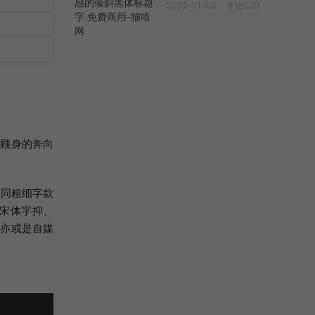
2020-01-06
评论(20)
不顾身的奔向
不同粗细字款
合宋体字抑、
告亦或是自媒