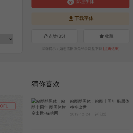

管理字体

下载字体
点赞(
35
)
收藏
温馨提示：如您需旧版免登录网盘下载
[点击这里]
猜你喜欢
站酷酷黑体：站酷十周年 酷黑体
OFL
横空出世
2019-12-24
评论(2)