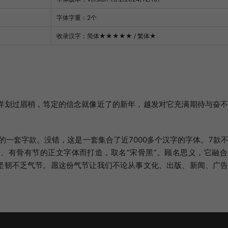
字体字重：2个
收录汉字：简体
★★★★★
/ 繁体
★
样划过眉梢，笃定的信念就像近了的新年，越发对它充满期待与奋
的一套字款。没错，这是一套集合了近7000多个汉字的字体。7款
、有骨有节的正文字体而打造，取名“宋骨黑”。顾名思义，它融
坚韧不乏气节。愿这份气节让我们不论从事文化、出版、新闻、广