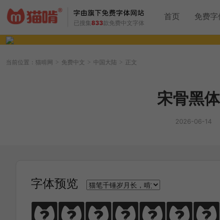
首页
免费字
已搜集
833
款免费中文字体
当前位置：
猫啃网
免费中文
中国大陆
正文
>
>
>
宋骨黑体
2026-06-14
字体预览
猫笔千锤岁月长