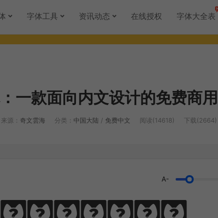
体
字体工具
资讯动态
在线授权
字体大全表
：一款面向内文设计的免费商用
来源：
奇文雲海
分类：
中国大陆
/
免费中文
阅读(14618)
下载(2664)
A-
，啃文万遍见真