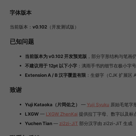
字体版本
当前版本：
v0.102
（开发测试版）
已知问题
当前版本为 v0.102 开发预览版
，部分字形结构与笔画仍在
不建议用于 12pt 以下小字
：漓雨手书的细节在极小字号下可
Extension A / B 汉字覆盖有限
：生僻字（CJK 扩展区 
致谢
Yuji Kataoka（片岡佑之）
—
Yuji Syuku
原始毛笔字
LXGW
—
LXGW ZhenKai
提供拉丁字母、数字以及标
Yuchen Tian
—
zi2zi-JiT
部分汉字由 zi2zi-JiT 生成