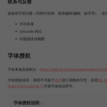
联系与反馈
如发现字形问题（结构不协调、笔画偏细/偏粗、缺字等），欢
字符本身
Unicode 码位
问题描述或截图
字体授权
字体来源及授权出：
https://github.com/longgammaleo/LiyuX
字体授权说明：漓雨手书基于
佑字
进行调整的字型，采用
SIL O
Open Font License 1.1
开源字体协议即可。
字体授权说明：