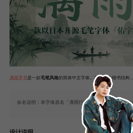
漓雨手书
是一款
毛笔风格
的简体中文字体。其底层为楷书结构
命名说明：本字体原名「漓雨行楷」。但它并非书法意
设计说明