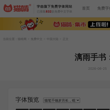
首页
免费字
已搜集
832
款免费中文字体
当前位置：
猫啃网
免费中文
中国大陆
正文
>
>
>
漓雨手书
2026-06-25
字体预览