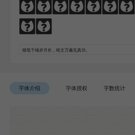
猫笔千锤岁月长
功。
字体介绍
字体授权
字数统计