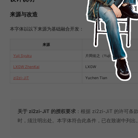
来源与改造
本字体以以下来源为基础融合开发：
来源
作者
Yuji Syuku
片岡佑之（Yuji Kataoka）
LXGW ZhenKai
LXGW
zi2zi-JiT
Yuchen Tian
关于 zi2zi-JiT 的授权要求
：根据 zi2zi-JiT 的
时，须注明出处。本字体符合此条件，已在致谢中列出