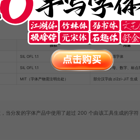
授权
用途
SIL OFL 1.1
提供原始开源字体
SIL OFL 1.1
补充拉丁字母、数字、标点
MIT（字体产物需注明出处）
部分汉字由 zi2zi-JiT 生成
许可条款，当分发的字体产品中使用了超过 200 个由该工具生成的字符
。