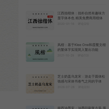
江西拙楷体：拙朴自然有趣味方
显字体本色 精美免费商用楷体
2020-01-16
评论(25)
风楷：基于Klee One和霞鹜文楷
的繁体字实现简入繁出功能
2021-10-29
评论(13)
芝士奶盖乌龙宋：游走于圆体松
弛感与宋体书卷气之间的字体
2026-07-28
评论(23)
南西油墨宋：油墨印刷复古风 厚