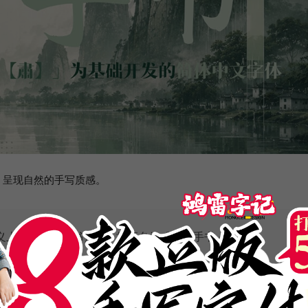
，呈现自然的手写质感。
义上的「行（行书）」，故更名为「漓雨手书」。