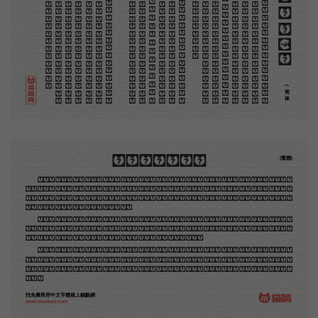
。
第
意
富
加
来
贡
惊
才
也
刻
者
种
。
画
例
《
精
「
给
的
木刻创作法·序
但
是
至
今
没
有
一
本
讲
说
木
刻
的
书
，
这
才
是
一
本
。
虽
然
稍
简
略
，
却
已
经
给
了
读
者
一
个
大
。
由
此
发
展
下
去
，
路
是
广
大
得
很
。
题
材
会
丰
起
来
的
，
技
艺
也
会
精
炼
起
来
的
，
采
取
新
法
，
以
中
国
旧
日
之
所
长
，
还
有
开
出
一
条
新
的
路
径
的
希
望
。
那
时
作
者
各
将
自
己
的
本
领
和
心
得
，
献
出
来
，
中
国
的
木
刻
界
就
会
发
生
光
焰
那
时
我
还
是
一
个
儿
童
，
见
了
这
些
图
，
便
震
于
它
的
精
工
活
泼
，
当
作
宝
贝
看
。
到
近
几
年
，
知
道
西
洋
还
有
一
种
由
画
家
一
手
造
成
的
版
画
，
就
是
原
画
，
倘
用
木
版
，
便
叫
作
「
创
作
木
」
，
是
艺
术
家
直
接
的
创
作
品
，
毫
不
假
手
于
刻
和
印
者
的
。
现
在
我
们
所
要
绍
介
的
，
便
是
这
一
地
不
问
东
西
，
凡
木
刻
的
图
版
，
向
来
是
画
管
，
刻
管
刻
，
印
管
印
的
。
中
国
用
得
最
早
，
而
照
也
久
经
衰
退
；
清
光
绪
中
，
英
人
傅
兰
雅
氏
编
印
格
致
汇
编
》
，
插
图
就
已
非
中
国
刻
工
所
能
刻
，
细
的
必
需
由
英
国
运
了
图
版
来
。
那
就
是
所
谓
木
口
木
刻
」
，
也
即
「
复
制
木
刻
」
，
和
用
在
编
印
度
人
读
的
英
文
书
，
后
来
也
就
移
给
中
国
人
读
英
文
书
上
的
插
画
，
是
同
类
的
(简体)
木刻創作法·序
(繁體)
地不問東西，凡木刻的圖版，向來是畫管畫，刻管刻，印管印的。中國用得最早，而照例也久經衰
退；清光緒中，英人傅蘭雅氏編印《格致彙編》，插圖就已非中國刻工所能刻，精細的必需由英國運了
圖版來。那就是所謂「木口木刻」，也即「複製木刻」，和用在編給印度人讀的英文書，後來也就移給
中國人讀的英文書上的插畫，是同類的。
那時我還是一個兒童，見了這些圖，便震驚於它的精工活潑，當作寶貝看。到近幾年，才知道西洋
還有一種由畫家一手造成的版畫，也就是原畫，倘用木版，便叫作「創作木刻」，是藝術家直接的創作
品，毫不假手於刻者和印者的。現在我們所要紹介的，便是這一種。
但是至今沒有一本講說木刻的書，這才是第一本。雖然稍簡略，卻已經給了讀者一個大意。由此發
展下去，路是廣大得很。題材會豐富起來的，技藝也會精煉起來的，採取新法，加以中國舊日之所長，
還有開出一條新的路徑來的希望。那時作者各將自己的本領和心得，貢獻出來，中國的木刻界就會發生
光焰。
找免費商用中文字體就上貓齦網
www.maoken.com