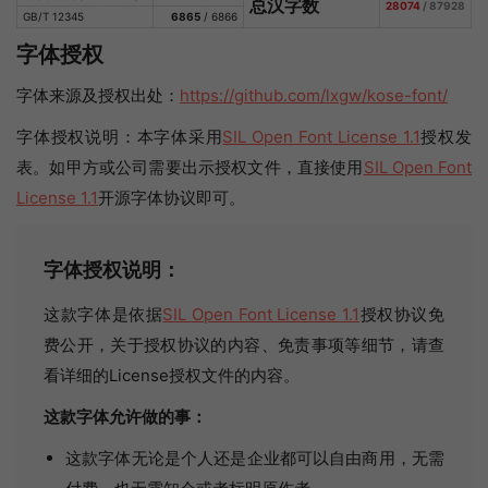
总汉字数
28074
/ 87928
GB/T 12345
6865
/ 6866
字体授权
字体来源及授权出处：
https://github.com/lxgw/kose-font/
字体授权说明：本字体采用
SIL Open Font License 1.1
授权发
表。如甲方或公司需要出示授权文件，直接使用
SIL Open Font
License 1.1
开源字体协议即可。
字体授权说明：
这款字体是依据
SIL Open Font License 1.1
授权协议免
费公开，关于授权协议的内容、免责事项等细节，请查
看详细的License授权文件的内容。
这款字体允许做的事：
这款字体无论是个人还是企业都可以自由商用，无需