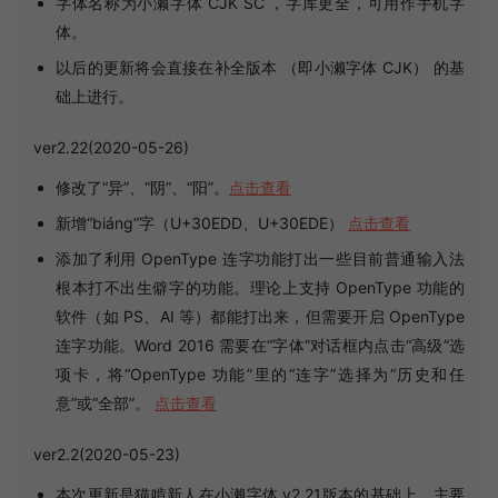
字体名称为小濑字体 CJK SC ，字库更全，可用作手机字
体。
以后的更新将会直接在补全版本 （即小濑字体 CJK） 的基
础上进行。
ver2.22(2020-05-26)
修改了“异”、“阴”、“阳”。
点击查看
新增“biáng”字（U+30EDD、U+30EDE）
点击查看
添加了利用 OpenType 连字功能打出一些目前普通输入法
根本打不出生僻字的功能。理论上支持 OpenType 功能的
软件（如 PS、AI 等）都能打出来，但需要开启 OpenType
连字功能。Word 2016 需要在“字体”对话框内点击“高级”选
项卡，将“OpenType 功能”里的“连字”选择为“历史和任
意”或“全部”。
点击查看
ver2.2(2020-05-23)
本次更新是猫啃新人在小濑字体 v2.21版本的基础上，主要