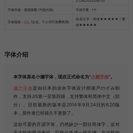
3.126(2025/09/10)
字体作者：落霞孤鹜 (中国大陆)
字体字重：1个
收录汉字：简体
★★★★★
/ 繁
字体授权：
OFL
(企业、个人均可免费商用)
体
★★★★★
字体介绍
本字体原名小濑字体，现在正式命名为“
小赖字体
”。
濑户字体
是由日本的业余字体设计师瀬戸のぞみ制
作，支持JIS第一至第四级，支持繁体和简体中文（部
分）。目前最新的版本是2014年9月24日的6.20版
本，原作者已经很久不更新了。
这款可爱的开源字体，仍然缺少一部分简体字，这对
于大陆的用户来说，可能会造成一些不便。在这样的