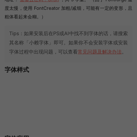
度太慢，使用 FontCreator 加粗/减细，可能有一定的变形，且
粗体看起来会糊。）
Tips：如果安装后在PS或AI中找不到字体的话，请搜索
其名称「小赖字体」即可。如果你不会安装字体或安装
字体过程中出现问题，可以查看
常见问题及解决办法
。
字体样式