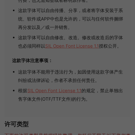
付费，也无需知会或者标明原作者。
这款字体可以自由传播、分享，或者将字体安装于系
统、软件或APP中也是允许的，可以与任何软件捆绑
再分发以及／或一并销售。
这款字体可以自由修改、改造。修改或改造后的字体
也必须同样以
SIL Open Font License 1.1
授权公开。
这款字体注意事项：
这款字体不能用于违法行为，如因使用这款字体产生
纠纷或法律诉讼，作者不承担任何责任。
根据
SIL Open Font License 1.1
的规定，禁止单独出
售字体文件(OTF/TTF文件)的行为。
许可类型