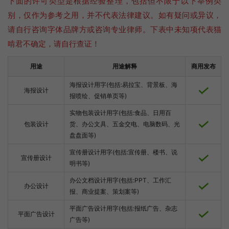
下面的许可类型是根据经验整理，包括但不限于以下举例类
别，仅作为参考之用，并不代表法律建议。如有疑问或异议，
请自行咨询字体品牌方或咨询专业律师。下表中未知项代表猫
啃君不确定，请自行查证！
用途
用途解释
商用发布
海报设计用字(包括:易拉宝、背景板、海
海报设计
报喷绘、促销单页等)
实物包装设计用字(包括:食品、日用百
包装设计
货、办公文具、五金交电、电脑数码、光
盘盘面等)
宣传册设计用字(包括:宣传册、楼书、说
宣传册设计
明书等)
办公文档设计用字(包括:PPT、工作汇
办公设计
报、商业提案、策划案等)
平面广告设计用字(包括:报纸广告、杂志
平面广告设计
广告等)