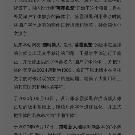
背景下，国内设计师“
落霞孤鹜
”开始了这个项目，旨在
补足濑户字体缺少的简体字。落霞孤鹜利用业余时间
将濑户字体原有的部件进行拼接和调整，补全简体中
文汉字。
后来本站网友“
猫啃新人
” 发现“
落霞孤鹜
”的版本在竖排
的时候会出现文字粘连的问题，于是对字体进行了修
正，并把修正后的字体命名为“濑户字体简体”，并把字
体的宽度由2024调整为1000，修正了原来版本在竖排
文字的时候出现的文字粘连问题。精简了大量用不上
的其它国家和地区的字符。
于2020年05月16日， 设计师落霞孤鹜在猫啃新人修
正后的版本基础上，继续对此字体进修优化，并正式
把字体的名称命名为“小濑字体”。
于2020年05月17日，
猫啃新人
继续对新版本的“小濑