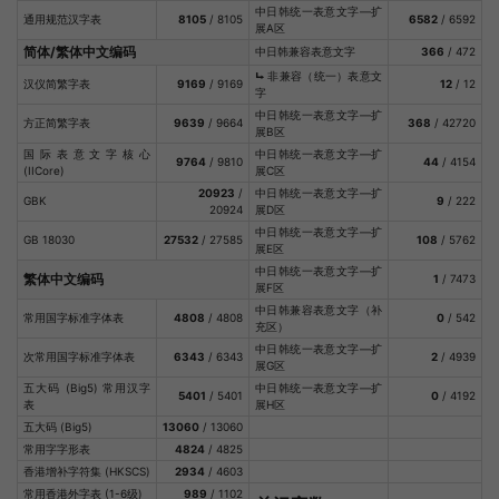
中日韩统一表意文字—扩
通用规范汉字表
8105
/ 8105
6582
/ 6592
展A区
简体/繁体中文编码
中日韩兼容表意文字
366
/ 472
⮡
非兼容（统一）表意文
汉仪简繁字表
9169
/ 9169
12
/ 12
字
中日韩统一表意文字—扩
方正简繁字表
9639
/ 9664
368
/ 42720
展B区
国际表意文字核心
中日韩统一表意文字—扩
9764
/ 9810
44
/ 4154
(IICore)
展C区
20923
/
中日韩统一表意文字—扩
GBK
9
/ 222
20924
展D区
中日韩统一表意文字—扩
GB 18030
27532
/ 27585
108
/ 5762
展E区
中日韩统一表意文字—扩
繁体中文编码
1
/ 7473
展F区
中日韩兼容表意文字（补
常用国字标准字体表
4808
/ 4808
0
/ 542
充区）
中日韩统一表意文字—扩
次常用国字标准字体表
6343
/ 6343
2
/ 4939
展G区
五大码 (Big5) 常用汉字
中日韩统一表意文字—扩
5401
/ 5401
0
/ 4192
表
展H区
五大码 (Big5)
13060
/ 13060
常用字字形表
4824
/ 4825
香港增补字符集 (HKSCS)
2934
/ 4603
常用香港外字表 (1-6级)
989
/ 1102