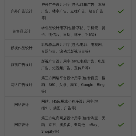
户外广告设计用字(包括:灯箱广告、车身
户外广告设计
广告、楼宇广告、立柱广告、站台广告
等)
转售品设计用字(包括:字帖、手机壳、贺
转售品设计
卡、明信片、日历、杯子、T恤等)
影视作品设计用字(包括:电影、电视剧、
影视作品设计
专题节目、滚动式影视节目等)
影视广告设计用字(包括:电视广告、电影
影视广告设计
广告、短视频广告、宣传片等)
第三方网络平台设计用字(包括:百度、搜
网络广告设计
狗、360、头条、淘宝、Google、Bing
等)
网站、H5应用或小程序设计用字(包
网站设计
括:UI、插图、广告等)
第三方电商网店设计用字(包括:淘宝、天
网店设计
猫、京东、拼多多、亚马逊、eBay、
Shopify等)