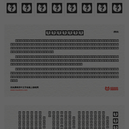
8
9
!
@
#
$
,
.
8
9
!
@
#
$
,
.
木刻创作法·序
(简体)
地不问东西，凡木刻的图版，向来是画管画，刻管刻，印管印的。中国用得最早，而照例也久经衰
退；清光绪中，英人傅兰雅氏编印《格致汇编》，插图就已非中国刻工所能刻，精细的必需由英国运了
图版来。那就是所谓「木口木刻」，也即「复制木刻」，和用在编给印度人读的英文书，后来也就移给
中国人读的英文书上的插画，是同类的。
那时我还是一个儿童，见了这些图，便震惊于它的精工活泼，当作宝贝看。到近几年，才知道西洋
还有一种由画家一手造成的版画，也就是原画，倘用木版，便叫作「创作木刻」，是艺术家直接的创作
品，毫不假手于刻者和印者的。现在我们所要绍介的，便是这一种。
但是至今没有一本讲说木刻的书，这才是第一本。虽然稍简略，却已经给了读者一个大意。由此发
展下去，路是广大得很。题材会丰富起来的，技艺也会精炼起来的，采取新法，加以中国旧日之所长，
还有开出一条新的路径来的希望。那时作者各将自己的本领和心得，贡献出来，中国的木刻界就会发生
光焰。
找免费商用中文字体就上猫啃网
www.maoken.com
。