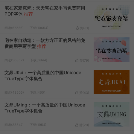
宅在家麦克笔：天天宅在家手写免费商用
POP字体
推荐
阅读(67226)
下载(10654)
赞(
81
)
宅在家自动笔：一款方方正正的风格的免
费商用手写字型
推荐
阅读(50852)
下载(6944)
赞(
79
)
文鼎UKai：一个高质量的中国Unicode
TrueType字体集合
阅读(48505)
下载(4601)
赞(
43
)
文鼎UMing：一个高质量的中国Unicode
TrueType字体集合
阅读(38547)
下载(1954)
赞(
20
)