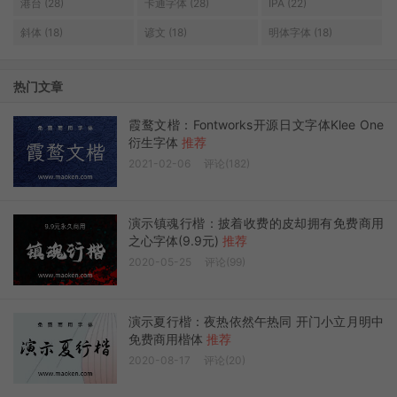
港台 (28)
卡通字体 (28)
IPA (22)
斜体 (18)
谚文 (18)
明体字体 (18)
热门文章
霞鹜文楷：Fontworks开源日文字体Klee One
衍生字体
推荐
2021-02-06
评论(182)
演示镇魂行楷：披着收费的皮却拥有免费商用
之心字体(9.9元)
推荐
2020-05-25
评论(99)
演示夏行楷：夜热依然午热同 开门小立月明中
免费商用楷体
推荐
2020-08-17
评论(20)