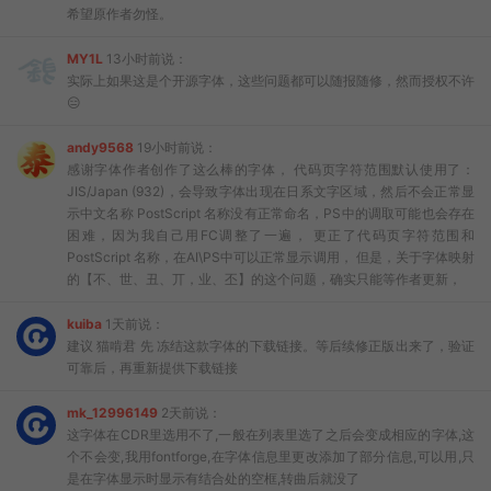
希望原作者勿怪。
MY1L
13小时前说：
实际上如果这是个开源字体，这些问题都可以随报随修，然而授权不许
😑
andy9568
19小时前说：
感谢字体作者创作了这么棒的字体， 代码页字符范围默认使用了：
JIS/Japan (932)，会导致字体出现在日系文字区域，然后不会正常显
示中文名称 PostScript 名称没有正常命名，PS中的调取可能也会存在
困难，因为我自己用FC调整了一遍， 更正了代码页字符范围和
PostScript 名称，在AI\PS中可以正常显示调用， 但是，关于字体映射
的【不、世、丑、丌，业、丕】的这个问题，确实只能等作者更新，
kuiba
1天前说：
建议 猫啃君 先 冻结这款字体的下载链接。等后续修正版出来了，验证
可靠后，再重新提供下载链接
mk_12996149
2天前说：
这字体在CDR里选用不了,一般在列表里选了之后会变成相应的字体,这
个不会变,我用fontforge,在字体信息里更改添加了部分信息,可以用,只
是在字体显示时显示有结合处的空框,转曲后就没了