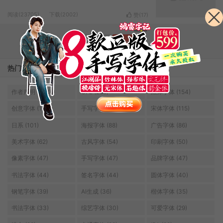
阅读(23705)
下载(2002)
赞(
17
)
上一页
下一页
热门标签
作者声明 (286)
OFL (285)
黑体字体 (154)
创意字体 (139)
手写字体 (123)
宋体字体 (115)
日系 (101)
海报字体 (88)
广告字体 (86)
美术字体 (62)
古风字体 (54)
印刷字体 (50)
像素字体 (47)
手写字体 (47)
品牌字体 (47)
书法字体 (44)
签名字体 (44)
圆体字体 (40)
钢笔字体 (39)
AI生成 (36)
楷体字体 (35)
书法字体 (33)
综艺字体 (30)
可爱字体 (29)