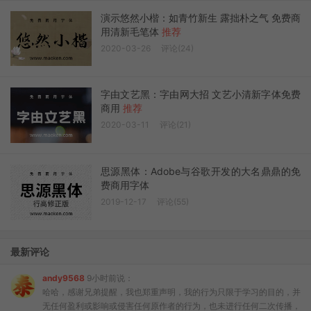
演示悠然小楷：如青竹新生 露拙朴之气 免费商
用清新毛笔体
推荐
2020-03-26
评论(24)
字由文艺黑：字由网大招 文艺小清新字体免费
商用
推荐
2020-03-11
评论(21)
思源黑体：Adobe与谷歌开发的大名鼎鼎的免
费商用字体
2019-12-17
评论(55)
最新评论
andy9568
9小时前说：
哈哈，感谢兄弟提醒，我也郑重声明，我的行为只限于学习的目的，并
无任何盈利或影响或侵害任何原作者的行为，也未进行任何二次传播，