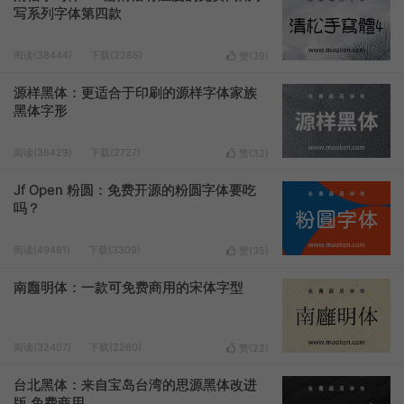
写系列字体第四款
阅读(38444)
下载(2286)
赞(
39
)
源样黑体：更适合于印刷的源样字体家族
黑体字形
阅读(38429)
下载(2727)
赞(
32
)
Jf Open 粉圆：免费开源的粉圆字体要吃
吗？
阅读(49481)
下载(3309)
赞(
35
)
南廱明体：一款可免费商用的宋体字型
阅读(32407)
下载(2260)
赞(
22
)
台北黑体：来自宝岛台湾的思源黑体改进
版 免费商用