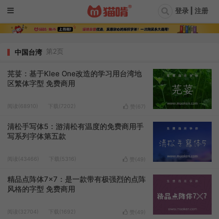
登录 | 注册
第2页
中国台湾
芫荽：基于Klee One改造的学习用台湾地
区繁体字型 免费商用
阅读(68910)
下载(7202)
赞(
67
)
清松手写体5：游清松有温度的免费商用手
写系列字体第五款
阅读(43466)
下载(5316)
赞(
49
)
精品点阵体7×7：是一款带有极强烈的点阵
风格的字型 免费商用
阅读(32704)
下载(1692)
赞(
49
)