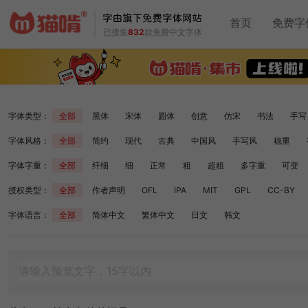
首页
免费字
已搜集
832
款免费中文字体
字体类型：
全部
黑体
宋体
圆体
创意
仿宋
书法
手写
字体风格：
全部
简约
现代
古典
中国风
手写风
稳重
字体字重：
全部
纤细
细
正常
粗
超粗
多字重
可变
授权类型：
全部
作者声明
OFL
IPA
MIT
GPL
CC-BY
字体语言：
全部
简体中文
繁体中文
日文
韩文