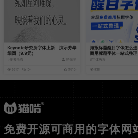
Keynote研究所字体上新丨演示芳华
海报标题醒目字体怎么选
细圆（9.9元）
商用标题字体一站式整理
#作者动态
時光羊
#字体教程
6617
(0)
赞(
10
)
938
免费开源可商用的字体网