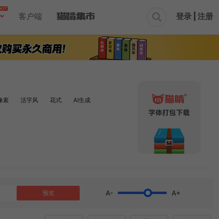
登录 | 注册
客户端

像素
活字风
花式
AI生成
A-
A+