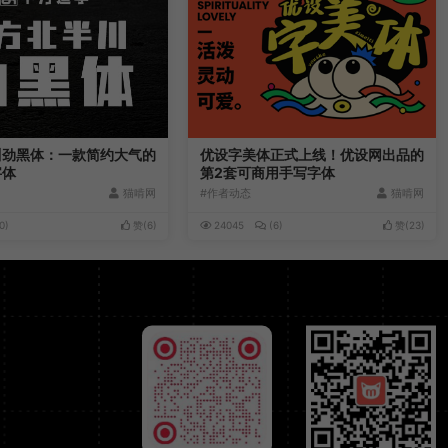
川劲黑体：一款简约大气的
优设字美体正式上线！优设网出品的
字体
第2套可商用手写字体
猫啃网
#作者动态
猫啃网
0)
赞(
6
)
24045
(6)
赞(
23
)