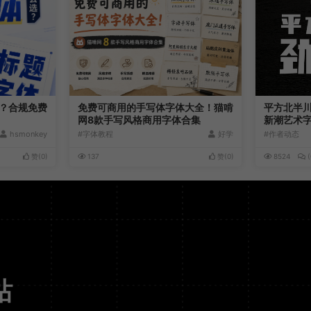
？合规免费
免费可商用的手写体字体大全！猫啃
平方北半
网8款手写风格商用字体合集
新潮艺术
hsmonkey
#字体教程
好学
#作者动态
赞(
0
)
137
赞(
0
)
8524
(
站