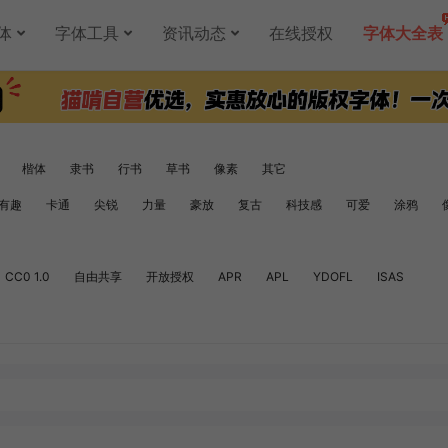
体
字体工具
资讯动态
在线授权
字体大全表
楷体
隶书
行书
草书
像素
其它
有趣
卡通
尖锐
力量
豪放
复古
科技感
可爱
涂鸦
CC0 1.0
自由共享
开放授权
APR
APL
YDOFL
ISAS