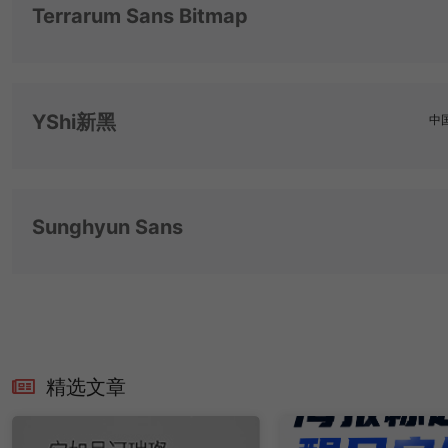
Terrarum Sans Bitmap
YShi新黑
中
Sunghyun Sans
精选文章