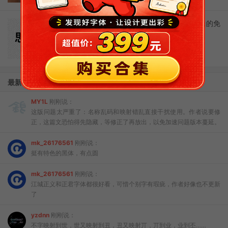
思源黑体：Adobe与谷歌开发的大名鼎鼎的免
费商用字体
2019-12-17
评论(55)
最新评论
MY1L
刚刚说：
这版问题太严重了：名称乱码和映射错乱直接干扰使用。作者说要修
正，这篇文恐怕得先隐藏，等修正了再放出，以免加速问题版本蔓延。
mk_26176561
刚刚说：
挺有特色的黑体，有点圆
mk_26176561
刚刚说：
江城正义和正君字体都很好看，可惜个别字有瑕疵，作者好像也不更新
了
yzdnn
刚刚说：
不字映射到世，世又映射到丑，丑又映射丌，丌到业，业到丕……