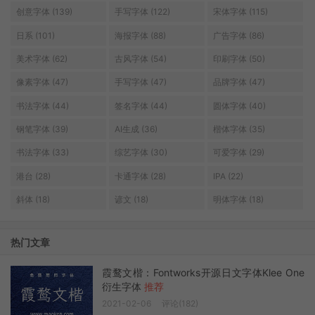
创意字体 (139)
手写字体 (122)
宋体字体 (115)
日系 (101)
海报字体 (88)
广告字体 (86)
美术字体 (62)
古风字体 (54)
印刷字体 (50)
像素字体 (47)
手写字体 (47)
品牌字体 (47)
书法字体 (44)
签名字体 (44)
圆体字体 (40)
钢笔字体 (39)
AI生成 (36)
楷体字体 (35)
书法字体 (33)
综艺字体 (30)
可爱字体 (29)
港台 (28)
卡通字体 (28)
IPA (22)
斜体 (18)
谚文 (18)
明体字体 (18)
热门文章
霞鹜文楷：Fontworks开源日文字体Klee One
衍生字体
推荐
2021-02-06
评论(182)