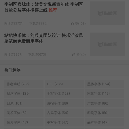
字制区喜脉体：媲美文悦新青年体 字制区
首款公益字体携喜上线
推荐
阅读(132721)
下载(18395)
赞(
106
)
站酷快乐体：刘兵克团队设计 快乐活泼风
格笔触免费商用字体
阅读(78867)
下载(10673)
赞(
40
)
热门标签
作者声明 (286)
OFL (285)
黑体字体 (154)
创意字体 (139)
手写字体 (123)
宋体字体 (115)
日系 (101)
海报字体 (88)
广告字体 (86)
美术字体 (62)
古风字体 (54)
印刷字体 (50)
像素字体 (47)
手写字体 (47)
品牌字体 (47)