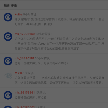
最新评论
kuiba
9小时前说：
建议 猫啃君 先 冻结这款字体的下载链接。等后续修正版出来了，验证
可靠后，再重新提供下载链接
mk_12996149
10小时前说：
这字体在CDR里选用不了,一般在列表里选了之后会变成相应的字体,这
个不会变,我用fontforge,在字体信息里更改添加了部分信息,可以用,只
是在字体显示时显示有结合处的空框,转曲后就没了
mk_14896181
16小时前说：
您好，感谢大神分享。可以用到app里吗？
MY1L
1天前说：
这版问题太严重了：名称乱码和映射错乱直接干扰使用。作者说要修
正，这篇文恐怕得先隐藏，等修正了再放出，以免加速问题版本蔓延。
mk_26176561
1天前说：
挺有特色的黑体，有点圆
mk_26176561
1天前说：