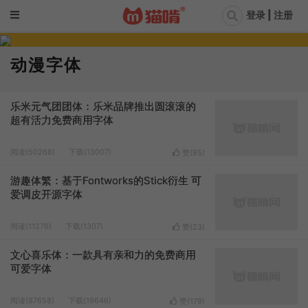
登录 | 注册
动漫字体
乐米元气团团体：乐米品牌推出圆滚滚的
超有活力免费商用字体
阅读(50268)
下载(13007)
赞(
85
)
游趣体繁：基于Fontworks的Stick衍生 可
爱调皮开源字体
阅读(11276)
下载(1307)
赞(
23
)
文心喜乐体：一款具有亲和力的免费商用
可爱字体
阅读(87658)
下载(19646)
赞(
179
)