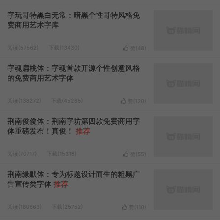
字玩哥特黑白无常：暗黑个性哥特风格免
费商用艺术字库
阅读(57562)
下载(13430)
赞(
48
)
字魂扁桃体：字魂首款开源个性创意风格
的免费商用艺术字体
阅读(138272)
下载(45285)
赞(
120
)
荆南俊俊体：荆南字坊第四款免费商用字
体重磅发布！真俊！
推荐
阅读(70717)
下载(15316)
赞(
55
)
荆南缘默体：专为标题设计而生的粗黑广
告宣传类字体
推荐
阅读(180663)
下载(25752)
赞(
110
)