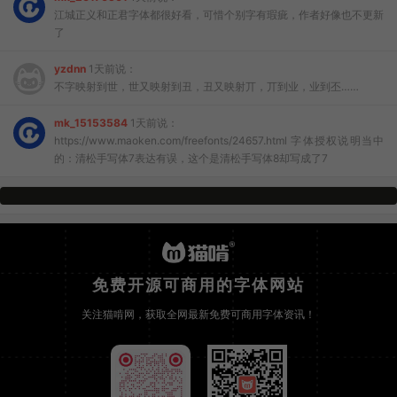
江城正义和正君字体都很好看，可惜个别字有瑕疵，作者好像也不更新
了
yzdnn
1天前说：
不字映射到世，世又映射到丑，丑又映射丌，丌到业，业到丕……
mk_15153584
1天前说：
https://www.maoken.com/freefonts/24657.html 字体授权说明当中
的：清松手写体7表达有误，这个是清松手写体8却写成了7
免费开源可商用的字体网站
关注猫啃网，获取全网最新免费可商用字体资讯！