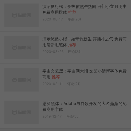
演示夏行楷：夜热依然午热同 开门小立月明中
免费商用楷体
推荐
2020-08-17
评论(20)
演示悠然小楷：如青竹新生 露拙朴之气 免费商
用清新毛笔体
推荐
2020-03-26
评论(24)
字由文艺黑：字由网大招 文艺小清新字体免费
商用
推荐
2020-03-11
评论(21)
思源黑体：Adobe与谷歌开发的大名鼎鼎的免
费商用字体
2019-12-17
评论(55)