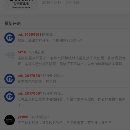
2019-12-17
评论(55)
最新评论
mk_14896181
刚刚说：
您好，感谢大神分享。可以用到app里吗？
MY1L
7小时前说：
这版问题太严重了：名称乱码和映射错乱直接干扰使用。作者说要修
正，这篇文恐怕得先隐藏，等修正了再放出，以免加速问题版本蔓延。
mk_26176561
10小时前说：
挺有特色的黑体，有点圆
mk_26176561
10小时前说：
江城正义和正君字体都很好看，可惜个别字有瑕疵，作者好像也不更新
了
yzdnn
10小时前说：
不字映射到世，世又映射到丑，丑又映射丌，丌到业，业到丕……