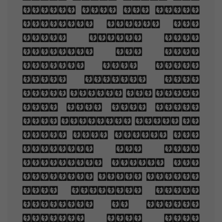
once, and of their
shadows deep; How
many loved your
moments of glad
grace, And loved
your beauty with
love false or true,
But one man loved
the pilgrim soul in
you, And loved the
sorrows of your
changing face. And
bending down beside
the glowing bars,
Murmur, a little
sadly, how Love