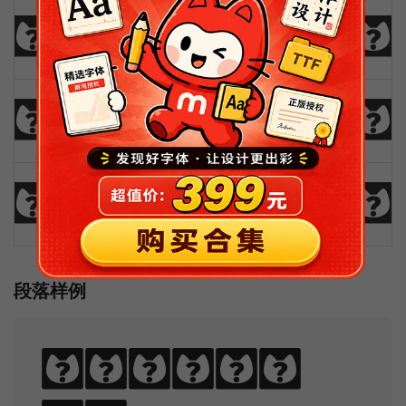
!
@
#
$
%
^
&
*
(
)
_
+
-
=
{
}
|
[
]
?
:
;
"
'
<
>
,
.
/
\
段落样例
Sphinx