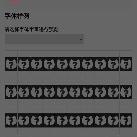
字体样例
请选择字体字重进行预览：
A
B
C
D
E
F
G
H
I
J
K
L
M
N
O
P
Q
R
S
T
U
V
W
X
Y
Z
À
Á
Â
Ã