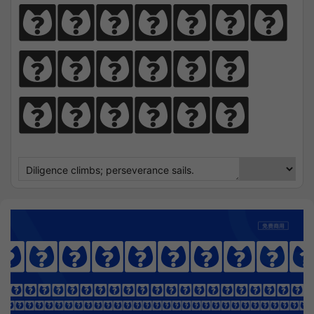
perseve
rance 
sails.
verage Sa
OTHING SEEK NOTHING FI
 Sharpens Love, presence strengt