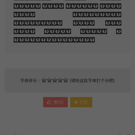
fled And paced upon
the mountains
overhead And hid
his face amid a
crowd of stars.
字体评分：
(请给这款字体打个分吧)
赞(
0
)
打赏