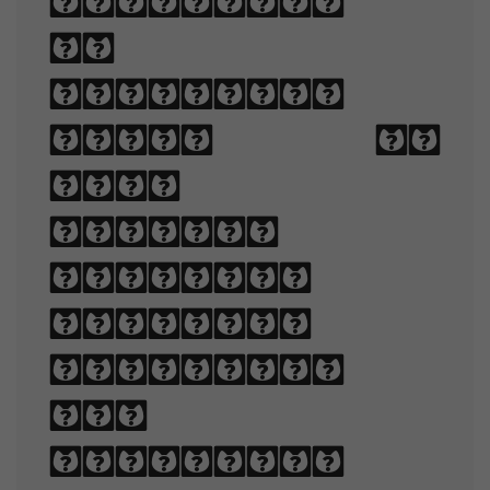
technique
of
arranging
type to
make
written
language
legible,
readable,
and
appealing