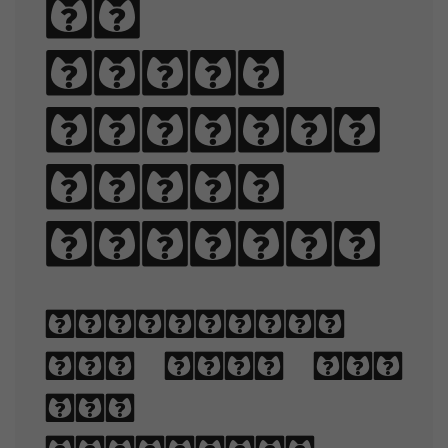
of
black
quartz,
judge
my vow.
Typography
is the art
and