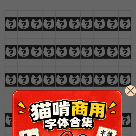
a
b
c
d
e
f
g
h
i
j
k
l
m
n
o
p
q
r
s
t
u
v
w
x
y
z
Ä
Å
Æ
Ç
0
1
2
3
4
5
6
7
8
9