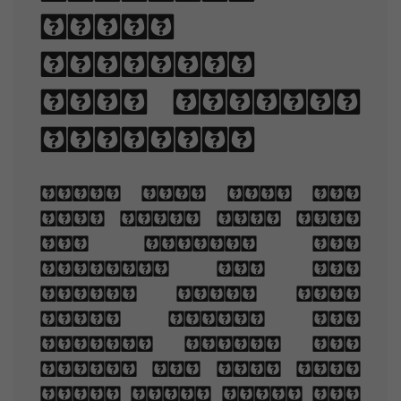
line-
spacing,
and letter-
spacing.
When you are old
and grey and full
of sleep, And
nodding by the
fire, take down
this book, And
slowly read, and
dream of the soft
look Your eyes had