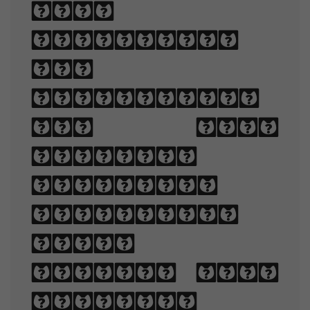
when
displayed.
The
arrangement
of type
involves
selecting
typefaces,
point
sizes, line
lengths,