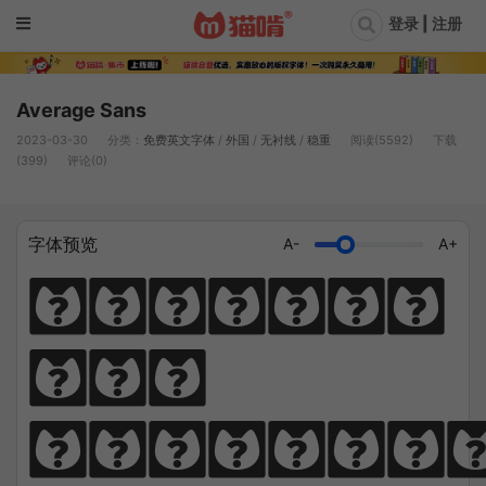
登录 | 注册
Average Sans
2023-03-30
分类：
免费英文字体
/
外国
/
无衬线
/
稳重
阅读(5592)
下载
(399)
评论(0)
字体预览
A-
A+
Diligen
ce 
climbs; 