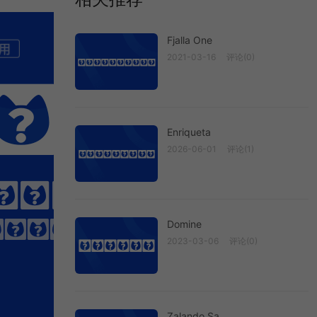
Fjalla One
2021-03-16
评论(0)
Fjalla One
b
Enriqueta
2026-06-01
评论(1)
Enriqueta
FIND
engthens it.
Domine
2023-03-06
评论(0)
Domine
Zalando Sa...