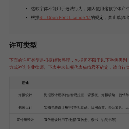
这款字体不能用于违法行为，如因使用这款字体产
根据
SIL Open Font License 1.1
的规定，禁止单独出售
许可类型
下面的许可类型是根据经验整理，包括但不限于以下举例类别
方或咨询专业律师。下表中未知项代表猫啃君不确定，请自行
用途
海报设计
海报设计用字(包括:易拉宝、背景板、海报喷绘、促销单
包装设计
实物包装设计用字(包括:食品、日用百货、办公文具、
宣传册设计
宣传册设计用字(包括:宣传册、楼书、说明书等)