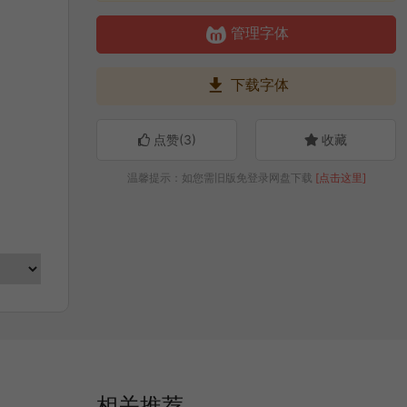

管理字体

下载字体
点赞(
3
)
收藏
温馨提示：如您需旧版免登录网盘下载
[点击这里]
相关推荐