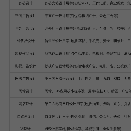
办公设计
办公文档设计用字(包括:PPT、工作汇报、商业提案、策
平面广告设计
平面广告设计用字(包括:报纸广告、杂志广告等)
户外广告设计
户外广告设计用字(包括:灯箱广告、车身广告、楼宇广告
转售品设计
转售品设计用字(包括:字帖、手机壳、贺卡、明信片、日
影视作品设计
影视作品设计用字(包括:电影、电视剧、专题节目、滚动
影视广告设计
影视广告设计用字(包括:电视广告、电影广告、短视频广
网络广告设计
第三方网络平台设计用字(包括:百度、搜狗、360、头条、淘
网站设计
网站、H5应用或小程序设计用字(包括:UI、插图、广告等
网店设计
第三方电商网店设计用字(包括:淘宝、天猫、京东、拼多多、亚
自媒体设计
自媒体设计用字(包括:微博、微信、公众号、头条、抖音、快手、
VI设计
VI设计用字(包括:标准字、导视手册、企业手册等)