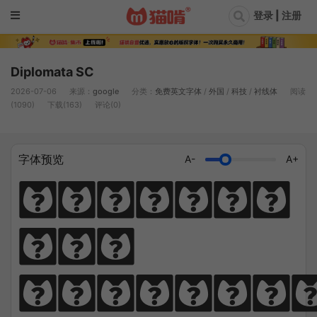
登录 | 注册
Diplomata SC
2026-07-06
来源：
google
分类：
免费英文字体
/
外国
/
科技
/
衬线体
阅读
(1090)
下载(163)
评论(0)
字体预览
A-
A+
Diligen
ce 
climbs; 