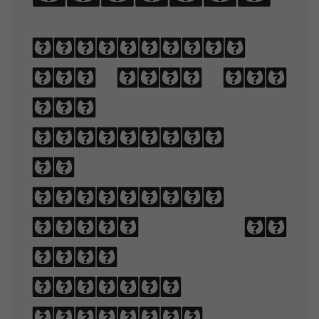
Typography
is the art
and
technique
of
arranging
type to
make
written
language