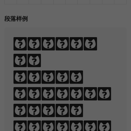
段落样例
Sphinx
of
black
quartz,
judge
my vow.