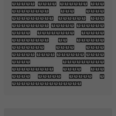
you, And loved the
sorrows of your
changing face. And
bending down beside
the glowing bars,
Murmur, a little
sadly, how Love
fled And paced upon
the mountains
overhead And hid
his face amid a
crowd of stars.