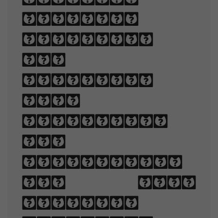
legible,
readable,
and
appealing
when
displayed.
The
arrangement
of type
involves