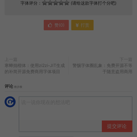
字体评分：
(请给这款字体打个分吧)
赞(
0
)
打赏
上一篇
下一篇
寒蝉拙楷体：使用zi2zi-JIT生成
警惕字体圈乱象：免费开源不等
的补简开源免费商用字体项目
于随意盗用商用
评论
抢沙发
提交评论