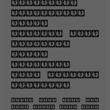
selecting
typefaces,
point
sizes, line
lengths,
line-
spacing,
and letter-
spacing.
When you are old
and grey and full