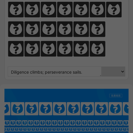
perseve
rance 
sails.
iplomata 
OTHING SEEK NOTHING FI
 Sharpens Love, presence strengt