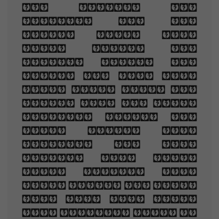
of sleep, And
nodding by the
fire, take down
this book, And
slowly read, and
dream of the soft
look Your eyes had
once, and of their
shadows deep; How
many loved your
moments of glad
grace, And loved
your beauty with
love false or true,
But one man loved
the pilgrim soul in