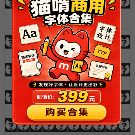
u
v
w
x
y
z
Ä
Å
Æ
Ç
0
1
2
3
4
5
6
7
8
9
!
@
#
$
%
^
&
*
(
)
_
+
-
=
{
}
|
[
]
?
:
;
"
'
<
>
,
.
/
\