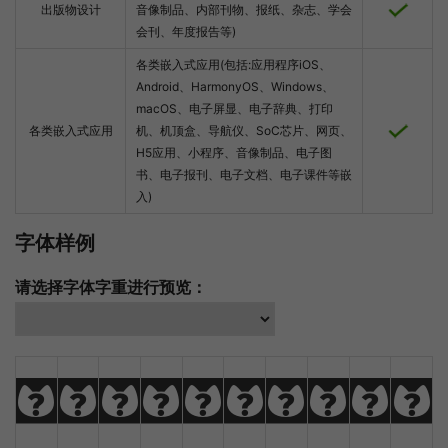
出版物设计
音像制品、内部刊物、报纸、杂志、学会
会刊、年度报告等)
各类嵌入式应用(包括:应用程序iOS、
Android、HarmonyOS、Windows、
macOS、电子屏显、电子辞典、打印
各类嵌入式应用
机、机顶盒、导航仪、SoC芯片、网页、
H5应用、小程序、音像制品、电子图
书、电子报刊、电子文档、电子课件等嵌
入)
字体样例
请选择字体字重进行预览：
A
B
C
D
E
F
G
H
I
J