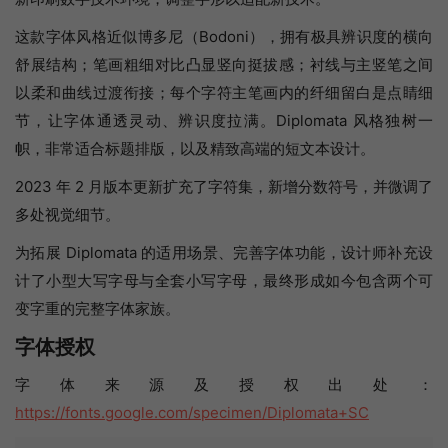
这款字体风格近似博多尼（Bodoni），拥有极具辨识度的横向
舒展结构；笔画粗细对比凸显竖向挺拔感；衬线与主竖笔之间
以柔和曲线过渡衔接；每个字符主笔画内的纤细留白是点睛细
节，让字体通透灵动、辨识度拉满。Diplomata 风格独树一
帜，非常适合标题排版，以及精致高端的短文本设计。
2023 年 2 月版本更新扩充了字符集，新增分数符号，并微调了
多处视觉细节。
为拓展 Diplomata 的适用场景、完善字体功能，设计师补充设
计了小型大写字母与全套小写字母，最终形成如今包含两个可
变字重的完整字体家族。
字体授权
字体来源及授权出处：
https://fonts.google.com/specimen/Diplomata+SC