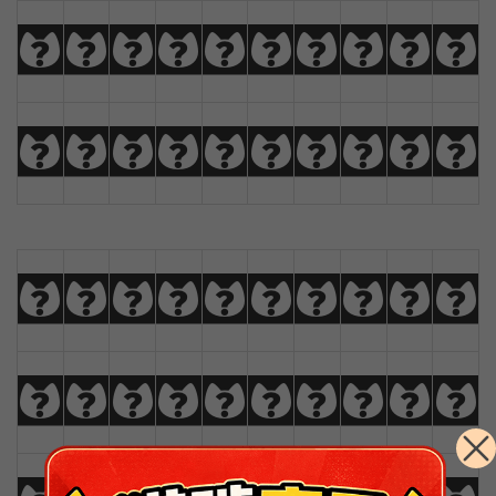
K
L
M
N
O
P
Q
R
S
T
U
V
W
X
Y
Z
À
Á
Â
Ã
a
b
c
d
e
f
g
h
i
j
k
l
m
n
o
p
q
r
s
t