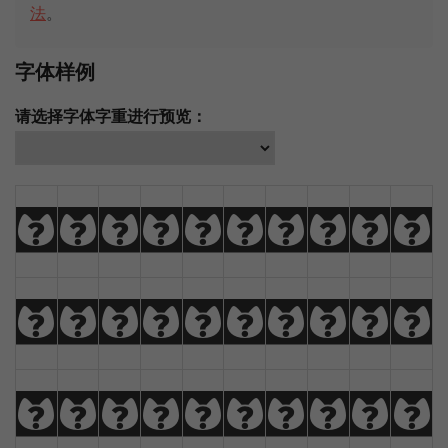
法
。
字体样例
请选择字体字重进行预览：
A
B
C
D
E
F
G
H
I
J
K
L
M
N
O
P
Q
R
S
T
U
V
W
X
Y
Z
À
Á
Â
Ã