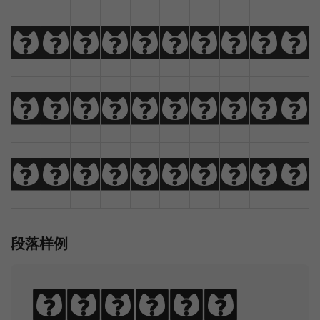
!
@
#
$
%
^
&
*
(
)
_
+
-
=
{
}
|
[
]
?
:
;
"
'
<
>
,
.
/
\
段落样例
Sphinx