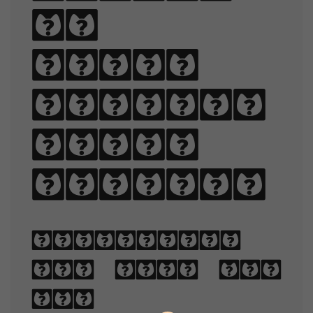
of
black
quartz,
judge
my vow.
Typography
is the art
and