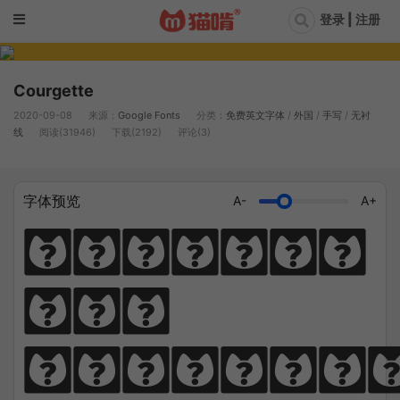
登录 | 注册
Courgette
2020-09-08
来源：
Google Fonts
分类：
免费英文字体
/
外国
/
手写
/
无衬
线
阅读(31946)
下载(2192)
评论(3)
字体预览
A-
A+
Diligen
ce 
climbs; 