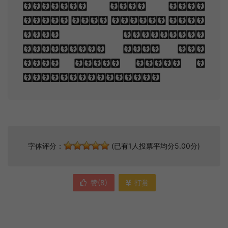
sadly, how Love
fled And paced upon
the mountains
overhead And hid
his face amid a
crowd of stars.
字体评分：
(已有1人投票平均分5.00分)
赞(
8
)
打赏