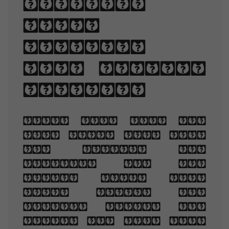
lengths,
line-
spacing,
and letter-
spacing.
When you are old
and grey and full
of sleep, And
nodding by the
fire, take down
this book, And
slowly read, and
dream of the soft