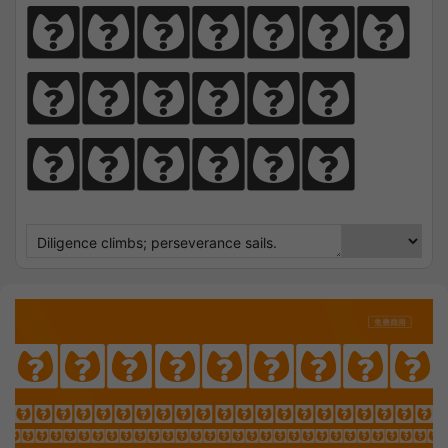
perseve
rance 
sails.
Courgette
OTHING SEEK NOTHING FI
 Sharpens Love, presence strengt