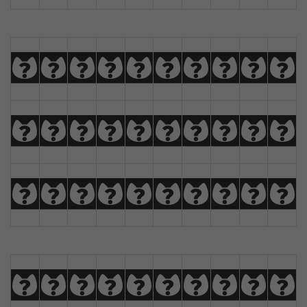
a
b
c
d
e
f
g
h
i
j
k
l
m
n
o
p
q
r
s
t
u
v
w
x
y
z
Ä
Å
Æ
Ç
0
1
2
3
4
5
6
7
8
9