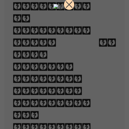
technique
of
arranging
type to
make
written
language
legible,
readable,
and
appealing