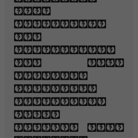
when
displayed.
The
arrangement
of type
involves
selecting
typefaces,
point
sizes, line