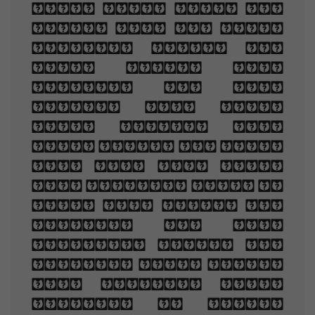
look Your eyes had
once, and of their
shadows deep; How
many loved your
moments of glad
grace, And loved
your beauty with
love false or true,
But one man loved
the pilgrim soul in
you, And loved the
sorrows of your
changing face. And
bending down beside
the glowing bars,
Murmur, a little