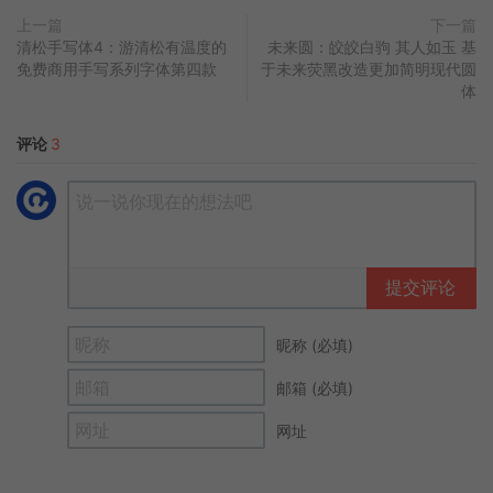
上一篇
下一篇
清松手写体4：游清松有温度的
未来圆：皎皎白驹 其人如玉 基
免费商用手写系列字体第四款
于未来荧黑改造更加简明现代圆
体
评论
3
提交评论
昵称 (必填)
邮箱 (必填)
网址