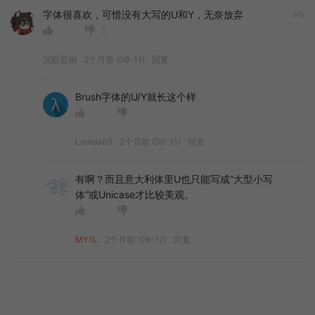
字体很喜欢，可惜没有大写的U和Y，无奈放弃
#0
1
沉默是铜
2个月前 (06-11)
回复
Brush字体的U/Y就长这个样
Lamda05
2个月前 (06-11)
回复
有啊？而且意大利体里U也只能写成“大型小写
体”或Unicase才比较美观。
MY1L
2个月前 (06-12)
回复