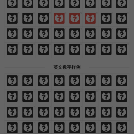
免
費
商
業
漢
語
字
體
歡
迎
來
貓
啃
網
設
計
歡
迎
來
貓
啃
網
設
計
熱
愛
與
執
著
時
間
裡
熱
愛
與
執
著
時
間
裡
閃
爍
燦
爛
鮮
豔
絢
麗
閃
爍
燦
爛
鮮
豔
絢
麗
英文数字样例
A
B
C
D
E
F
G
H
A
B
C
D
E
F
G
H
I
J
K
L
M
N
O
P
I
J
K
L
M
N
O
P
0
1
2
3
4
5
6
7
0
1
2
3
4
5
6
7
8
9
!
@
#
$
,
.
8
9
!
@
#
$
,
.