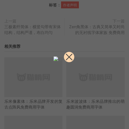
标签：
作者声明
上一篇
下一篇
三极素纤简体：横竖勾带有宋体
Zen角黑体：古典又简单又时尚
结构，结构严谨，布白均匀
的无衬线字体家族 免费商用
相关推荐
乐米像素体：乐米品牌开发的复
乐米波波体：乐米品牌推出的萌
古点阵风免费商用字体
趣圆润免费商用字体