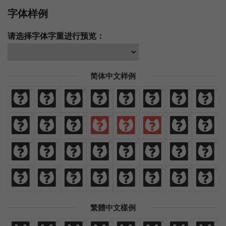
字体样例
请选择字体字重进行预览：
简体中文样例
免
费
商
业
汉
语
字
体
免
费
商
业
汉
语
字
体
欢
迎
来
猫
啃
网
设
计
欢
迎
来
猫
啃
网
设
计
热
爱
与
执
着
时
间
里
热
爱
与
执
着
时
间
里
闪
烁
灿
烂
鲜
艳
绚
丽
闪
烁
灿
烂
鲜
艳
绚
丽
繁體中文樣例
免
費
商
業
漢
語
字
體