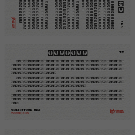
但
是
至
今
没
有
一
本
讲
说
木
刻
的
书
，
这
才
是
一
本
。
虽
然
稍
简
略
，
却
已
经
给
了
读
者
一
个
大
。
由
此
发
展
下
去
，
路
是
广
大
得
很
。
题
材
会
丰
起
来
的
，
技
艺
也
会
精
炼
起
来
的
，
采
取
新
法
，
以
中
国
旧
日
之
所
长
，
还
有
开
出
一
条
新
的
路
径
的
希
望
。
那
时
作
者
各
将
自
己
的
本
领
和
心
得
，
献
出
来
，
中
国
的
木
刻
界
就
会
发
生
光
焰
那
时
我
还
是
一
个
儿
童
，
见
了
这
些
图
，
便
震
于
它
的
精
工
活
泼
，
当
作
宝
贝
看
。
到
近
几
年
，
知
道
西
洋
还
有
一
种
由
画
家
一
手
造
成
的
版
画
，
就
是
原
画
，
倘
用
木
版
，
便
叫
作
「
创
作
木
」
，
是
艺
术
家
直
接
的
创
作
品
，
毫
不
假
手
于
刻
和
印
者
的
。
现
在
我
们
所
要
绍
介
的
，
便
是
这
一
地
不
问
东
西
，
凡
木
刻
的
图
版
，
向
来
是
画
管
，
刻
管
刻
，
印
管
印
的
。
中
国
用
得
最
早
，
而
照
也
久
经
衰
退
；
清
光
绪
中
，
英
人
傅
兰
雅
氏
编
印
格
致
汇
编
》
，
插
图
就
已
非
中
国
刻
工
所
能
刻
，
细
的
必
需
由
英
国
运
了
图
版
来
。
那
就
是
所
谓
木
口
木
刻
」
，
也
即
「
复
制
木
刻
」
，
和
用
在
编
印
度
人
读
的
英
文
书
，
后
来
也
就
移
给
中
国
人
读
英
文
书
上
的
插
画
，
是
同
类
的
(简体)
木刻創作法·序
(繁體)
地不問東西，凡木刻的圖版，向來是畫管畫，刻管刻，印管印的。中國用得最早，而照例也久經衰
退；清光緒中，英人傅蘭雅氏編印《格致彙編》，插圖就已非中國刻工所能刻，精細的必需由英國運了
圖版來。那就是所謂「木口木刻」，也即「複製木刻」，和用在編給印度人讀的英文書，後來也就移給
中國人讀的英文書上的插畫，是同類的。
那時我還是一個兒童，見了這些圖，便震驚於它的精工活潑，當作寶貝看。到近幾年，才知道西洋
還有一種由畫家一手造成的版畫，也就是原畫，倘用木版，便叫作「創作木刻」，是藝術家直接的創作
品，毫不假手於刻者和印者的。現在我們所要紹介的，便是這一種。
但是至今沒有一本講說木刻的書，這才是第一本。雖然稍簡略，卻已經給了讀者一個大意。由此發
展下去，路是廣大得很。題材會豐富起來的，技藝也會精煉起來的，採取新法，加以中國舊日之所長，
還有開出一條新的路徑來的希望。那時作者各將自己的本領和心得，貢獻出來，中國的木刻界就會發生
光焰。
找免費商用中文字體就上貓齦網
www.maoken.com