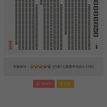
。
第
意
富
加
來
貢
。
驚
才
也
刻
者
種
。
畫
例
《
精
「
給
的
木刻創作法·序
但
是
至
今
沒
有
一
本
講
說
木
刻
的
書
，
這
才
是
一
本
。
雖
然
稍
簡
略
，
卻
已
經
給
了
讀
者
一
個
大
。
由
此
發
展
下
去
，
路
是
廣
大
得
很
。
題
材
會
豐
起
來
的
，
技
藝
也
會
精
煉
起
來
的
，
採
取
新
法
，
以
中
國
舊
日
之
所
長
，
還
有
開
出
一
條
新
的
路
徑
的
希
望
。
那
時
作
者
各
將
自
己
的
本
領
和
心
得
，
獻
出
來
，
中
國
的
木
刻
界
就
會
發
生
光
焰
那
時
我
還
是
一
個
兒
童
，
見
了
這
些
圖
，
便
震
於
它
的
精
工
活
潑
，
當
作
寶
貝
看
。
到
近
幾
年
，
知
道
西
洋
還
有
一
種
由
畫
家
一
手
造
成
的
版
畫
，
就
是
原
畫
，
倘
用
木
版
，
便
叫
作
「
創
作
木
」
，
是
藝
術
家
直
接
的
創
作
品
，
毫
不
假
手
於
刻
和
印
者
的
。
現
在
我
們
所
要
紹
介
的
，
便
是
這
一
地
不
問
東
西
，
凡
木
刻
的
圖
版
，
向
來
是
畫
管
，
刻
管
刻
，
印
管
印
的
。
中
國
用
得
最
早
，
而
照
也
久
經
衰
退
；
清
光
緒
中
，
英
人
傅
蘭
雅
氏
編
印
格
致
彙
編
》
，
插
圖
就
已
非
中
國
刻
工
所
能
刻
，
細
的
必
需
由
英
國
運
了
圖
版
來
。
那
就
是
所
謂
木
口
木
刻
」
，
也
即
「
複
製
木
刻
」
，
和
用
在
編
印
度
人
讀
的
英
文
書
，
後
來
也
就
移
給
中
國
人
讀
英
文
書
上
的
插
畫
，
是
同
類
的
(繁體)
字体评分：
(已有7人投票平均分3.57分)
赞(
87
)
打赏