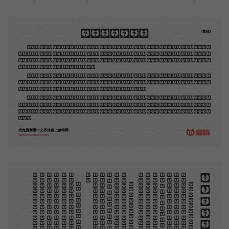
木刻创作法·序
(简体)
地不问东西，凡木刻的图版，向来是画管画，刻管刻，印管印的。中国用得最早，而照例也久经衰
退；清光绪中，英人傅兰雅氏编印《格致汇编》，插图就已非中国刻工所能刻，精细的必需由英国运了
图版来。那就是所谓「木口木刻」，也即「复制木刻」，和用在编给印度人读的英文书，后来也就移给
中国人读的英文书上的插画，是同类的。
那时我还是一个儿童，见了这些图，便震惊于它的精工活泼，当作宝贝看。到近几年，才知道西洋
还有一种由画家一手造成的版画，也就是原画，倘用木版，便叫作「创作木刻」，是艺术家直接的创作
品，毫不假手于刻者和印者的。现在我们所要绍介的，便是这一种。
但是至今没有一本讲说木刻的书，这才是第一本。虽然稍简略，却已经给了读者一个大意。由此发
展下去，路是广大得很。题材会丰富起来的，技艺也会精炼起来的，采取新法，加以中国旧日之所长，
还有开出一条新的路径来的希望。那时作者各将自己的本领和心得，贡献出来，中国的木刻界就会发生
光焰。
找免费商用中文字体就上猫啃网
www.maoken.com
。
第
意
富
加
来
贡
。
惊
才
也
刻
者
种
。
画
例
《
精
「
给
的
木刻创作法·序