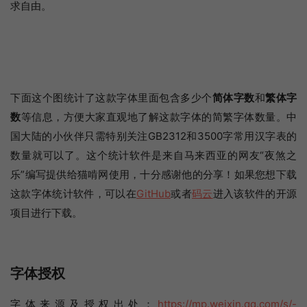
求自由。
下面这个图统计了这款字体里面包含多少个
简体字数
和
繁体字
数
等信息，方便大家直观地了解这款字体的简繁字体数量。中
国大陆的小伙伴只需特别关注GB2312和3500字常用汉字表的
数量就可以了。这个统计软件是来自马来西亚的网友“夜煞之
乐”编写提供给猫啃网使用，十分感谢他的分享！如果您想下载
这款字体统计软件，可以在
GitHub
或者
码云
进入该软件的开源
项目进行下载。
字体授权
字体来源及授权出处：
https://mp.weixin.qq.com/s/-