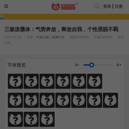
登录 | 注册
三极泼墨体：气势奔放，释放自我，个性洒脱不羁
2021-11-02
分类：
中国大陆
/
免费中文
阅读(119910)
下载(26067)
评论
(29)
字体预览
A-
A+
猫笔千锤岁月
长，啃文万遍见
真功。