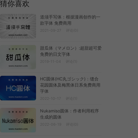
猜你喜欢
道须手写体：根据漫画创作的一
款字体 免费商用
2021-09-27
评论(0)
甜瓜体（マメロン）:超甜超可爱
免费的日文字体
2019-11-04
评论(1)
HC圆体(HC丸ゴシック)：缝合
花园圆体及梅黑体日系免费商用
字体
2022-10-17
评论(1)
Nukamiso圆体：作者利用程序
生成的圆体
2022-06-19
评论(0)