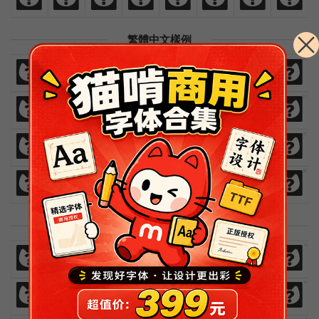
繁體中文樣例
免
費
商
業
漢
語
字
體
免
費
商
業
漢
語
字
體
歡
迎
來
貓
啃
網
設
計
歡
迎
來
貓
啃
網
設
計
熱
愛
與
執
著
時
間
裡
熱
愛
與
執
著
時
間
裡
閃
爍
燦
爛
鮮
豔
絢
麗
閃
爍
燦
爛
鮮
豔
絢
麗
英文数字样例
A
B
C
D
E
F
G
H
A
B
C
D
E
F
G
H
I
J
K
L
M
N
O
P
I
J
K
L
M
N
O
P