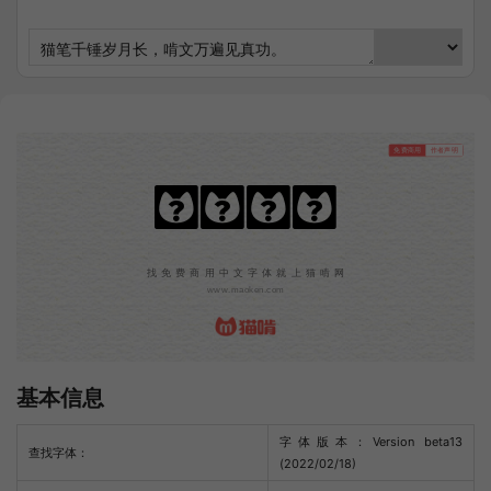
免费商用
作者声明
猫かじり
找免费商用中文字体就上猫啃网
www.maoken.com
基本信息
字体版本：Version beta13
查找字体：
(2022/02/18)