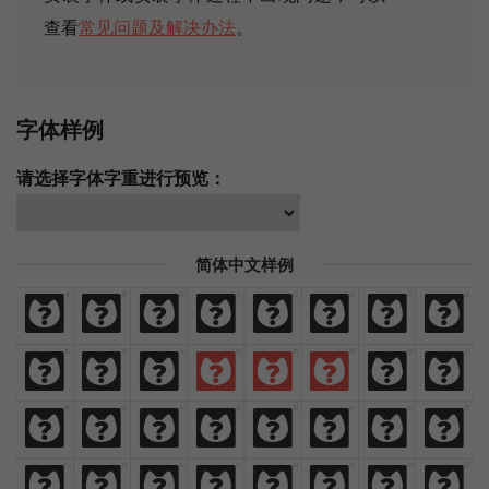
查看
常见问题及解决办法
。
字体样例
请选择字体字重进行预览：
简体中文样例
免
费
商
业
汉
语
字
体
免
费
商
业
汉
语
字
体
欢
迎
来
猫
啃
网
设
计
欢
迎
来
猫
啃
网
设
计
热
爱
与
执
着
时
间
里
热
爱
与
执
着
时
间
里
闪
烁
灿
烂
鲜
艳
绚
丽
闪
烁
灿
烂
鲜
艳
绚
丽