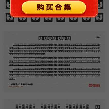
0
1
2
3
4
5
6
7
0
1
2
3
4
5
6
7
8
9
!
@
#
$
,
.
8
9
!
@
#
$
,
.
木刻创作法·序
(简体)
地不问东西，凡木刻的图版，向来是画管画，刻管刻，印管印的。中国用得最早，而照例也久经衰
退；清光绪中，英人傅兰雅氏编印《格致汇编》，插图就已非中国刻工所能刻，精细的必需由英国运了
图版来。那就是所谓「木口木刻」，也即「复制木刻」，和用在编给印度人读的英文书，后来也就移给
中国人读的英文书上的插画，是同类的。
那时我还是一个儿童，见了这些图，便震惊于它的精工活泼，当作宝贝看。到近几年，才知道西洋
还有一种由画家一手造成的版画，也就是原画，倘用木版，便叫作「创作木刻」，是艺术家直接的创作
品，毫不假手于刻者和印者的。现在我们所要绍介的，便是这一种。
但是至今没有一本讲说木刻的书，这才是第一本。虽然稍简略，却已经给了读者一个大意。由此发
展下去，路是广大得很。题材会丰富起来的，技艺也会精炼起来的，采取新法，加以中国旧日之所长，
还有开出一条新的路径来的希望。那时作者各将自己的本领和心得，贡献出来，中国的木刻界就会发生
光焰。
找免费商用中文字体就上猫啃网
www.maoken.com
。