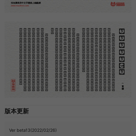
找免費商用中文字體就上貓齦網
www.maoken.com
。
第
意
富
加
來
貢
。
驚
才
也
刻
者
種
。
畫
例
《
精
「
給
的
木刻創作法·序
但
是
至
今
沒
有
一
本
講
說
木
刻
的
書
，
這
才
是
一
本
。
雖
然
稍
簡
略
，
卻
已
經
給
了
讀
者
一
個
大
。
由
此
發
展
下
去
，
路
是
廣
大
得
很
。
題
材
會
豐
起
來
的
，
技
藝
也
會
精
煉
起
來
的
，
採
取
新
法
，
以
中
國
舊
日
之
所
長
，
還
有
開
出
一
條
新
的
路
徑
的
希
望
。
那
時
作
者
各
將
自
己
的
本
領
和
心
得
，
獻
出
來
，
中
國
的
木
刻
界
就
會
發
生
光
焰
那
時
我
還
是
一
個
兒
童
，
見
了
這
些
圖
，
便
震
於
它
的
精
工
活
潑
，
當
作
寶
貝
看
。
到
近
幾
年
，
知
道
西
洋
還
有
一
種
由
畫
家
一
手
造
成
的
版
畫
，
就
是
原
畫
，
倘
用
木
版
，
便
叫
作
「
創
作
木
」
，
是
藝
術
家
直
接
的
創
作
品
，
毫
不
假
手
於
刻
和
印
者
的
。
現
在
我
們
所
要
紹
介
的
，
便
是
這
一
地
不
問
東
西
，
凡
木
刻
的
圖
版
，
向
來
是
畫
管
，
刻
管
刻
，
印
管
印
的
。
中
國
用
得
最
早
，
而
照
也
久
經
衰
退
；
清
光
緒
中
，
英
人
傅
蘭
雅
氏
編
印
格
致
彙
編
》
，
插
圖
就
已
非
中
國
刻
工
所
能
刻
，
細
的
必
需
由
英
國
運
了
圖
版
來
。
那
就
是
所
謂
木
口
木
刻
」
，
也
即
「
複
製
木
刻
」
，
和
用
在
編
印
度
人
讀
的
英
文
書
，
後
來
也
就
移
給
中
國
人
讀
英
文
書
上
的
插
畫
，
是
同
類
的
(繁體)
版本更新
Ver beta13(2022/02/26)