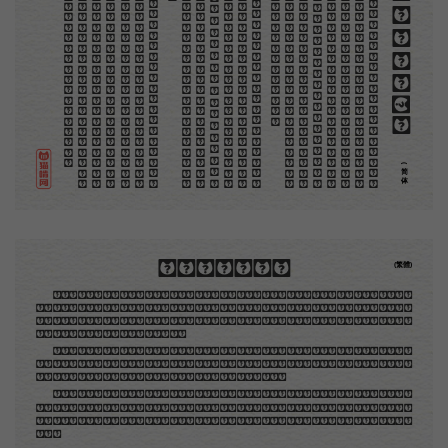
。
第
意
富
加
来
贡
惊
才
也
刻
者
种
。
画
例
《
精
「
给
的
木刻创作法·序
但
是
至
今
没
有
一
本
讲
说
木
刻
的
书
，
这
才
是
一
本
。
虽
然
稍
简
略
，
却
已
经
给
了
读
者
一
个
大
。
由
此
发
展
下
去
，
路
是
广
大
得
很
。
题
材
会
丰
起
来
的
，
技
艺
也
会
精
炼
起
来
的
，
采
取
新
法
，
以
中
国
旧
日
之
所
长
，
还
有
开
出
一
条
新
的
路
径
的
希
望
。
那
时
作
者
各
将
自
己
的
本
领
和
心
得
，
献
出
来
，
中
国
的
木
刻
界
就
会
发
生
光
焰
那
时
我
还
是
一
个
儿
童
，
见
了
这
些
图
，
便
震
于
它
的
精
工
活
泼
，
当
作
宝
贝
看
。
到
近
几
年
，
知
道
西
洋
还
有
一
种
由
画
家
一
手
造
成
的
版
画
，
就
是
原
画
，
倘
用
木
版
，
便
叫
作
「
创
作
木
」
，
是
艺
术
家
直
接
的
创
作
品
，
毫
不
假
手
于
刻
和
印
者
的
。
现
在
我
们
所
要
绍
介
的
，
便
是
这
一
地
不
问
东
西
，
凡
木
刻
的
图
版
，
向
来
是
画
管
，
刻
管
刻
，
印
管
印
的
。
中
国
用
得
最
早
，
而
照
也
久
经
衰
退
；
清
光
绪
中
，
英
人
傅
兰
雅
氏
编
印
格
致
汇
编
》
，
插
图
就
已
非
中
国
刻
工
所
能
刻
，
细
的
必
需
由
英
国
运
了
图
版
来
。
那
就
是
所
谓
木
口
木
刻
」
，
也
即
「
复
制
木
刻
」
，
和
用
在
编
印
度
人
读
的
英
文
书
，
后
来
也
就
移
给
中
国
人
读
英
文
书
上
的
插
画
，
是
同
类
的
(简体)
木刻創作法·序
(繁體)
地不問東西，凡木刻的圖版，向來是畫管畫，刻管刻，印管印的。中國用得最早，而照例也久經衰
退；清光緒中，英人傅蘭雅氏編印《格致彙編》，插圖就已非中國刻工所能刻，精細的必需由英國運了
圖版來。那就是所謂「木口木刻」，也即「複製木刻」，和用在編給印度人讀的英文書，後來也就移給
中國人讀的英文書上的插畫，是同類的。
那時我還是一個兒童，見了這些圖，便震驚於它的精工活潑，當作寶貝看。到近幾年，才知道西洋
還有一種由畫家一手造成的版畫，也就是原畫，倘用木版，便叫作「創作木刻」，是藝術家直接的創作
品，毫不假手於刻者和印者的。現在我們所要紹介的，便是這一種。
但是至今沒有一本講說木刻的書，這才是第一本。雖然稍簡略，卻已經給了讀者一個大意。由此發
展下去，路是廣大得很。題材會豐富起來的，技藝也會精煉起來的，採取新法，加以中國舊日之所長，
還有開出一條新的路徑來的希望。那時作者各將自己的本領和心得，貢獻出來，中國的木刻界就會發生
光焰。