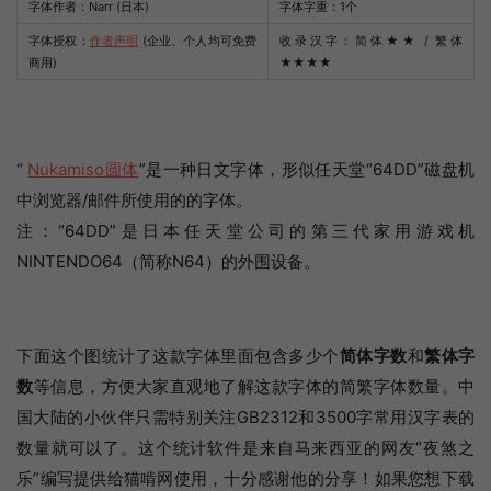
字体作者：Narr (日本)
字体字重：1个
字体授权：
作者声明
(企业、个人均可免费
收录汉字：简体
★★
/ 繁体
商用)
★★★★
“
Nukamiso圆体
”是一种日文字体，形似任天堂“64DD”磁盘机
中浏览器/邮件所使用的的字体。
注：“64DD”是日本任天堂公司的第三代家用游戏机
NINTENDO64（简称N64）的外围设备。
下面这个图统计了这款字体里面包含多少个
简体字数
和
繁体字
数
等信息，方便大家直观地了解这款字体的简繁字体数量。中
国大陆的小伙伴只需特别关注GB2312和3500字常用汉字表的
数量就可以了。这个统计软件是来自马来西亚的网友“夜煞之
乐”编写提供给猫啃网使用，十分感谢他的分享！如果您想下载