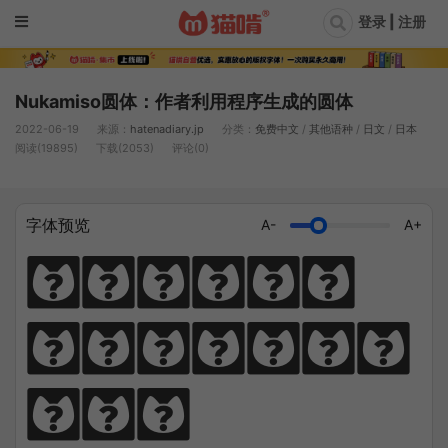
登录 | 注册
Nukamiso圆体：作者利用程序生成的圆体
2022-06-19
来源：
hatenadiary.jp
分类：
免费中文
/
其他语种
/
日文
/
日本
阅读(19895)
下载(2053)
评论(0)
字体预览
A-
A+
猫笔千锤岁月
长，啃文万遍见
真功。