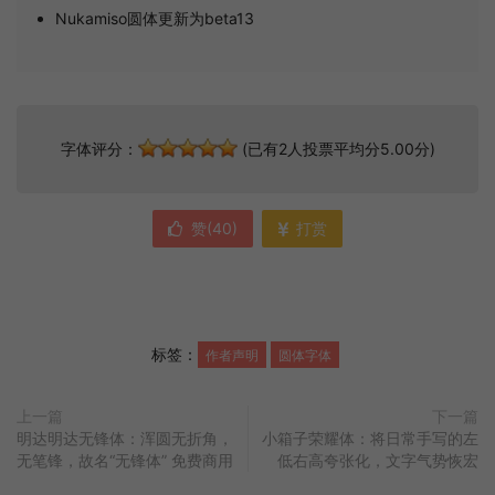
Nukamiso圆体更新为beta13
字体评分：
(已有2人投票平均分5.00分)
赞(
40
)
打赏
标签：
作者声明
圆体字体
上一篇
下一篇
明达明达无锋体：浑圆无折角，
小箱子荣耀体：将日常手写的左
无笔锋，故名“无锋体” 免费商用
低右高夸张化，文字气势恢宏