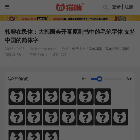
登录 | 注册
韩契在民体：大韩国会开幕原则书中的毛笔字体 支持
中国的简体字
2023-10-07
来源：
font.co.kr
分类：
免费中文
/
其他国家
/
其他语种
/
朝韩
阅读(31581)
下载(3461)
评论(22)
字体预览
A-
A+
猫笔千锤岁月
长，啃文万遍见
真功。