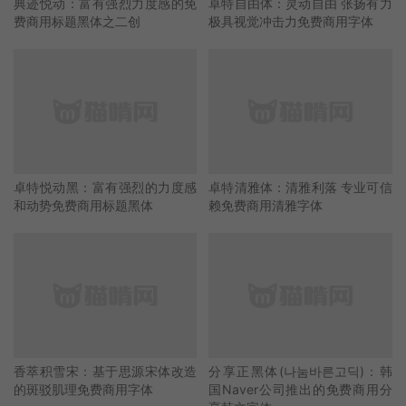
典迹悦动：富有强烈力度感的免
卓特自由体：灵动自由 张扬有力
费商用标题黑体之二创
极具视觉冲击力免费商用字体
卓特悦动黑：富有强烈的力度感
卓特清雅体：清雅利落 专业可信
和动势免费商用标题黑体
赖免费商用清雅字体
香萃积雪宋：基于思源宋体改造
分享正黑体(나눔바른고딕)：韩
的斑驳肌理免费商用字体
国Naver公司推出的免费商用分