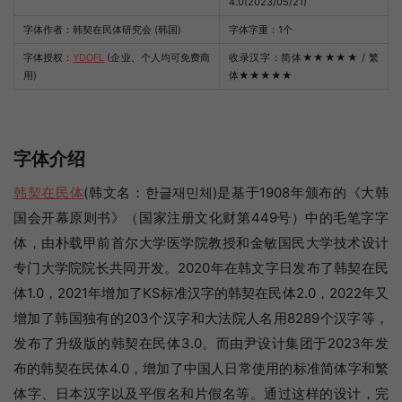
4.0(2023/05/21)
字体作者：韩契在民体研究会 (韩国)
字体字重：1个
字体授权：
YDOFL
(企业、个人均可免费商
收录汉字：简体
★★★★★
/ 繁
用)
体
★★★★★
字体介绍
韩契在民体
(韩文名：한글재민체)是基于1908年颁布的《大韩
国会开幕原则书》（国家注册文化财第449号）中的毛笔字字
体，由朴载甲前首尔大学医学院教授和金敏国民大学技术设计
专门大学院院长共同开发。2020年在韩文字日发布了韩契在民
体1.0，2021年增加了KS标准汉字的韩契在民体2.0，2022年又
增加了韩国独有的203个汉字和大法院人名用8289个汉字等，
发布了升级版的韩契在民体3.0。而由尹设计集团于2023年发
布的韩契在民体4.0，增加了中国人日常使用的标准简体字和繁
体字、日本汉字以及平假名和片假名等。通过这样的设计，完