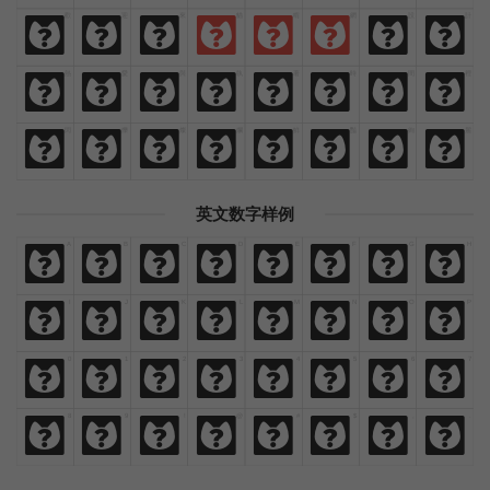
歡
迎
來
貓
啃
網
設
計
歡
迎
來
貓
啃
網
設
計
熱
愛
與
執
著
時
間
裡
熱
愛
與
執
著
時
間
裡
閃
爍
燦
爛
鮮
豔
絢
麗
閃
爍
燦
爛
鮮
豔
絢
麗
英文数字样例
A
B
C
D
E
F
G
H
A
B
C
D
E
F
G
H
I
J
K
L
M
N
O
P
I
J
K
L
M
N
O
P
0
1
2
3
4
5
6
7
0
1
2
3
4
5
6
7
8
9
!
@
#
$
,
.
8
9
!
@
#
$
,
.