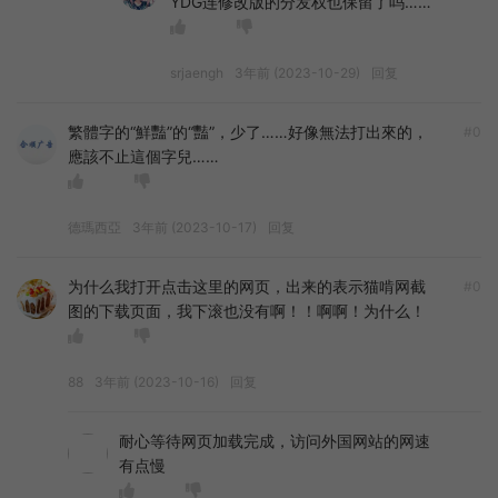
YDG连修改版的分发权也保留了吗……
srjaengh
3年前 (2023-10-29)
回复
繁體字的“鮮豔”的“豔”，少了……好像無法打出來的，
#0
應該不止這個字兒……
德瑪西亞
3年前 (2023-10-17)
回复
为什么我打开点击这里的网页，出来的表示猫啃网截
#0
图的下载页面，我下滚也没有啊！！啊啊！为什么！
88
3年前 (2023-10-16)
回复
耐心等待网页加载完成，访问外国网站的网速
有点慢