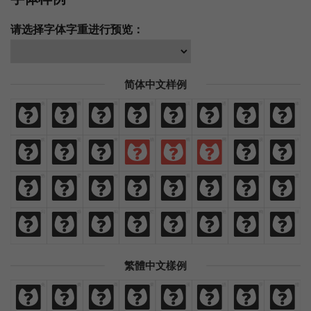
请选择字体字重进行预览：
简体中文样例
免
费
商
业
汉
语
字
体
免
费
商
业
汉
语
字
体
欢
迎
来
猫
啃
网
设
计
欢
迎
来
猫
啃
网
设
计
热
爱
与
执
着
时
间
里
热
爱
与
执
着
时
间
里
闪
烁
灿
烂
鲜
艳
绚
丽
闪
烁
灿
烂
鲜
艳
绚
丽
繁體中文樣例
免
費
商
業
漢
語
字
體
免
費
商
業
漢
語
字
體