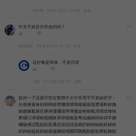
猫啃网
3年前 (2023-10-16)
回复
中文不就是仿宋改的吗？
#0
1
嘻嘻哈哈
3年前 (2023-10-13)
回复
这好像是楷体，不是仿宋
乐呵
11个月前 (08-27)
回复
提供一下這個字型在繁體中文中常用字字表缺的字：
#0
伕偺傢僱儈剎喲嗎嗆嘮嘰噹嚐嚕嚨囌囪塭壢壩夠妳嫵
嬝嬤嬸尷屜崁彞掙摟摑擋擰攆擻啟樁櫥氫溼燜燄燴牠
犛玀玨琍璦甽瘓睏睞睪睜瞇矓籮粵絀綑綁綞缽罈羋腳
蟈蠔褲謊豔賅賒賬贗趕踫蹺躂迆鄉鈣鈉鈽鈾鉻鋅銻銬
鋁銼錶錳鎂鎢鎳鏍鏽鐮鐳鐲閡闆闐颳餛餿骯髒魷鯽鯧