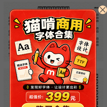
木刻创作法·序
(简体)
地不问东西，凡木刻的图版，向来是画管画，刻管刻，印管印的。中国用得最早，而照例也久经衰
退；清光绪中，英人傅兰雅氏编印《格致汇编》，插图就已非中国刻工所能刻，精细的必需由英国运了
图版来。那就是所谓「木口木刻」，也即「复制木刻」，和用在编给印度人读的英文书，后来也就移给
中国人读的英文书上的插画，是同类的。
那时我还是一个儿童，见了这些图，便震惊于它的精工活泼，当作宝贝看。到近几年，才知道西洋
还有一种由画家一手造成的版画，也就是原画，倘用木版，便叫作「创作木刻」，是艺术家直接的创作
品，毫不假手于刻者和印者的。现在我们所要绍介的，便是这一种。
但是至今没有一本讲说木刻的书，这才是第一本。虽然稍简略，却已经给了读者一个大意。由此发
展下去，路是广大得很。题材会丰富起来的，技艺也会精炼起来的，采取新法，加以中国旧日之所长，
还有开出一条新的路径来的希望。那时作者各将自己的本领和心得，贡献出来，中国的木刻界就会发生
光焰。
找免费商用中文字体就上猫啃网
www.maoken.com
。
第
意
富
加
来
贡
。
惊
才
也
刻
者
种
。
画
例
《
精
「
给
的
木刻创作法·序
但
是
至
今
没
有
一
本
讲
说
木
刻
的
书
，
这
才
是
一
本
。
虽
然
稍
简
略
，
却
已
经
给
了
读
者
一
个
大
。
由
此
发
展
下
去
，
路
是
广
大
得
很
。
题
材
会
丰
起
来
的
，
技
艺
也
会
精
炼
起
来
的
，
采
取
新
法
，
以
中
国
旧
日
之
所
长
，
还
有
开
出
一
条
新
的
路
径
的
希
望
。
那
时
作
者
各
将
自
己
的
本
领
和
心
得
，
献
出
来
，
中
国
的
木
刻
界
就
会
发
生
光
焰
那
时
我
还
是
一
个
儿
童
，
见
了
这
些
图
，
便
震
于
它
的
精
工
活
泼
，
当
作
宝
贝
看
。
到
近
几
年
，
知
道
西
洋
还
有
一
种
由
画
家
一
手
造
成
的
版
画
，
就
是
原
画
，
倘
用
木
版
，
便
叫
作
「
创
作
木
」
，
是
艺
术
家
直
接
的
创
作
品
，
毫
不
假
手
于
刻
和
印
者
的
。
现
在
我
们
所
要
绍
介
的
，
便
是
这
一
地
不
问
东
西
，
凡
木
刻
的
图
版
，
向
来
是
画
管
，
刻
管
刻
，
印
管
印
的
。
中
国
用
得
最
早
，
而
照
也
久
经
衰
退
；
清
光
绪
中
，
英
人
傅
兰
雅
氏
编
印
格
致
汇
编
》
，
插
图
就
已
非
中
国
刻
工
所
能
刻
，
细
的
必
需
由
英
国
运
了
图
版
来
。
那
就
是
所
谓
木
口
木
刻
」
，
也
即
「
复
制
木
刻
」
，
和
用
在
编
印
度
人
读
的
英
文
书
，
后
来
也
就
移
给
中
国
人
读
英
文
书
上
的
插
画
，
是
同
类
的