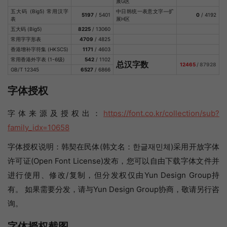
展G区
五大码 (Big5) 常用汉字
中日韩统一表意文字—扩
5197
/ 5401
0
/ 4192
表
展H区
五大码 (Big5)
8225
/ 13060
常用字字形表
4709
/ 4825
香港增补字符集 (HKSCS)
1171
/ 4603
常用香港外字表 (1-6级)
542
/ 1102
总汉字数
12465
/ 87928
GB/T 12345
6527
/ 6866
字体授权
字体来源及授权出：
https://font.co.kr/collection/sub?
family_idx=10658
字体授权说明：韩契在民体(韩文名：한글재민체)采用开放字体
许可证(Open Font License)发布，您可以自由下载字体文件并
进行使用、修改/复制，但分发权仅由Yun Design Group持
有。 如果需要分发，请与Yun Design Group协商，敬请另行咨
询。
字体授权截图