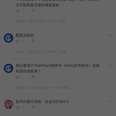
汉字如果是毛笔的感觉更好
3
不重要
3年前 (2023-10-10)
回复
豔是没有的
#0
2
刘彦云
3年前 (2023-10-09)
回复
所以要用于TheXTech组件中（fonts文件夹内）也得
#0
和原作者联系！
1
迎春心情
3年前 (2023-10-08)
回复
软件内显示名称：한글재민체4.0
#0
2