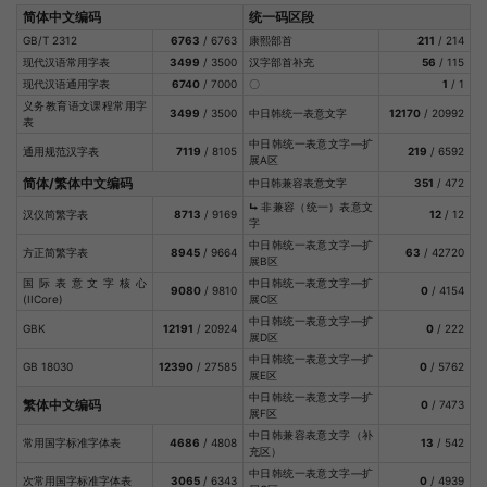
简体中文编码
统一码区段
GB/T 2312
6763
/ 6763
康熙部首
211
/ 214
现代汉语常用字表
3499
/ 3500
汉字部首补充
56
/ 115
现代汉语通用字表
6740
/ 7000
〇
1
/ 1
义务教育语文课程常用字
3499
/ 3500
中日韩统一表意文字
12170
/ 20992
表
中日韩统一表意文字—扩
通用规范汉字表
7119
/ 8105
219
/ 6592
展A区
简体/繁体中文编码
中日韩兼容表意文字
351
/ 472
⮡
非兼容（统一）表意文
汉仪简繁字表
8713
/ 9169
12
/ 12
字
中日韩统一表意文字—扩
方正简繁字表
8945
/ 9664
63
/ 42720
展B区
国际表意文字核心
中日韩统一表意文字—扩
9080
/ 9810
0
/ 4154
(IICore)
展C区
中日韩统一表意文字—扩
GBK
12191
/ 20924
0
/ 222
展D区
中日韩统一表意文字—扩
GB 18030
12390
/ 27585
0
/ 5762
展E区
中日韩统一表意文字—扩
繁体中文编码
0
/ 7473
展F区
中日韩兼容表意文字（补
常用国字标准字体表
4686
/ 4808
13
/ 542
充区）
中日韩统一表意文字—扩
次常用国字标准字体表
3065
/ 6343
0
/ 4939