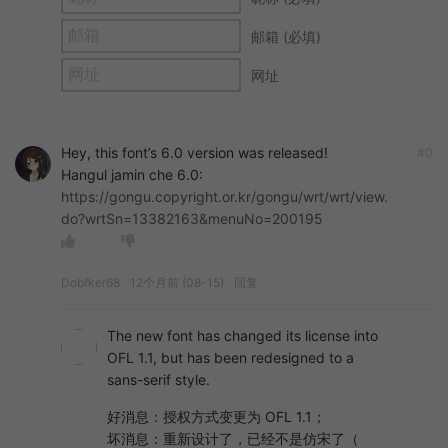
邮箱 (必填)
网址
Hey, this font’s 6.0 version was released!
#0
Hangul jamin che 6.0:
https://gongu.copyright.or.kr/gongu/wrt/wrt/view.
do?wrtSn=13382163&menuNo=200195
Dobfker68
12个月前 (08-15)
回复
The new font has changed its license into
OFL 1.1, but has been redesigned to a
sans-serif style.
好消息：授权方式变更为 OFL 1.1；
坏消息：重新设计了，已经不是仿宋了（