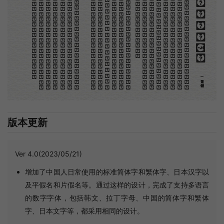
。
第
意
富
加
來
貢
驚
才
也
刻
者
種
。
畫
例
《
精
「
給
的
木刻創作法·序
但
是
至
今
沒
有
一
本
講
說
木
刻
的
書
，
這
才
是
一
本
。
雖
然
稍
簡
略
，
卻
已
經
給
了
讀
者
一
個
大
。
由
此
發
展
下
去
，
路
是
廣
大
得
很
。
題
材
會
豐
起
來
的
，
技
藝
也
會
精
煉
起
來
的
，
採
取
新
法
，
以
中
國
舊
日
之
所
長
，
還
有
開
出
一
條
新
的
路
徑
的
希
望
。
那
時
作
者
各
將
自
己
的
本
領
和
心
得
，
獻
出
來
，
中
國
的
木
刻
界
就
會
發
生
光
焰
那
時
我
還
是
一
個
兒
童
，
見
了
這
些
圖
，
便
震
於
它
的
精
工
活
潑
，
當
作
寶
貝
看
。
到
近
幾
年
，
知
道
西
洋
還
有
一
種
由
畫
家
一
手
造
成
的
版
畫
，
就
是
原
畫
，
倘
用
木
版
，
便
叫
作
「
創
作
木
」
，
是
藝
術
家
直
接
的
創
作
品
，
毫
不
假
手
於
刻
和
印
者
的
。
現
在
我
們
所
要
紹
介
的
，
便
是
這
一
地
不
問
東
西
，
凡
木
刻
的
圖
版
，
向
來
是
畫
管
，
刻
管
刻
，
印
管
印
的
。
中
國
用
得
最
早
，
而
照
也
久
經
衰
退
；
清
光
緒
中
，
英
人
傅
蘭
雅
氏
編
印
格
致
彙
編
》
，
插
圖
就
已
非
中
國
刻
工
所
能
刻
，
細
的
必
需
由
英
國
運
了
圖
版
來
。
那
就
是
所
謂
木
口
木
刻
」
，
也
即
「
複
製
木
刻
」
，
和
用
在
編
印
度
人
讀
的
英
文
書
，
後
來
也
就
移
給
中
國
人
讀
英
文
書
上
的
插
畫
，
是
同
類
的
(繁體)
版本更新
Ver 4.0(2023/05/21)
增加了中国人日常使用的标准简体字和繁体字、日本汉字以
及平假名和片假名等。通过这样的设计，完成了支持多语言
的数字字体，包括韩文、拉丁字母、中国的简体字和繁体
字、日本文字等，都采用相同的设计。