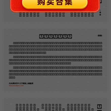
(简体)
木刻創作法·序
(繁體)
地不問東西，凡木刻的圖版，向來是畫管畫，刻管刻，印管印的。中國用得最早，而照例也久經衰
退；清光緒中，英人傅蘭雅氏編印《格致彙編》，插圖就已非中國刻工所能刻，精細的必需由英國運了
圖版來。那就是所謂「木口木刻」，也即「複製木刻」，和用在編給印度人讀的英文書，後來也就移給
中國人讀的英文書上的插畫，是同類的。
那時我還是一個兒童，見了這些圖，便震驚於它的精工活潑，當作寶貝看。到近幾年，才知道西洋
還有一種由畫家一手造成的版畫，也就是原畫，倘用木版，便叫作「創作木刻」，是藝術家直接的創作
品，毫不假手於刻者和印者的。現在我們所要紹介的，便是這一種。
但是至今沒有一本講說木刻的書，這才是第一本。雖然稍簡略，卻已經給了讀者一個大意。由此發
展下去，路是廣大得很。題材會豐富起來的，技藝也會精煉起來的，採取新法，加以中國舊日之所長，
還有開出一條新的路徑來的希望。那時作者各將自己的本領和心得，貢獻出來，中國的木刻界就會發生
光焰。
找免費商用中文字體就上貓齦網
www.maoken.com
。