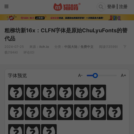
登录 | 注册
粗柳坊新16x：CLFN字体是原始ChuLyuFonts的替
代品
2024-07-25
来源：
itch.io
分类：
中国大陆
/
免费中文
阅读(13599)
下
载(1944)
评论(0)
字体预览
A-
A+
猫笔千锤岁月
长，啃文万遍见
真功。