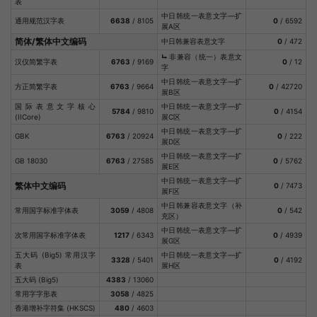
表
中日韩统一表意文字—扩
通用规范汉字表
6638
/ 8105
0
/ 6592
展A区
简体/繁体中文编码
中日韩兼容表意文字
0
/ 472
⮡
非兼容（统一）表意文
汉仪简繁字表
6763
/ 9169
0
/ 12
字
中日韩统一表意文字—扩
方正简繁字表
6763
/ 9664
0
/ 42720
展B区
国际表意文字核心
中日韩统一表意文字—扩
5784
/ 9810
0
/ 4154
(IICore)
展C区
中日韩统一表意文字—扩
GBK
6763
/ 20924
0
/ 222
展D区
中日韩统一表意文字—扩
GB 18030
6763
/ 27585
0
/ 5762
展E区
中日韩统一表意文字—扩
繁体中文编码
0
/ 7473
展F区
中日韩兼容表意文字（补
常用国字标准字体表
3059
/ 4808
0
/ 542
充区）
中日韩统一表意文字—扩
次常用国字标准字体表
1217
/ 6343
0
/ 4939
展G区
五大码 (Big5) 常用汉字
中日韩统一表意文字—扩
3328
/ 5401
0
/ 4192
表
展H区
五大码 (Big5)
4383
/ 13060
常用字字形表
3058
/ 4825
香港增补字符集 (HKSCS)
480
/ 4603