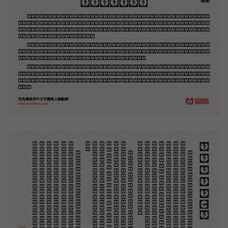
木刻創作法·序
(繁體)
地不問東西，凡木刻的圖版，向來是畫管畫，刻管刻，印管印的。中國用得最早，而照例也久經衰
退；清光緒中，英人傅蘭雅氏編印《格致彙編》，插圖就已非中國刻工所能刻，精細的必需由英國運了
圖版來。那就是所謂「木口木刻」，也即「複製木刻」，和用在編給印度人讀的英文書，後來也就移給
中國人讀的英文書上的插畫，是同類的。
那時我還是一個兒童，見了這些圖，便震驚於它的精工活潑，當作寶貝看。到近幾年，才知道西洋
還有一種由畫家一手造成的版畫，也就是原畫，倘用木版，便叫作「創作木刻」，是藝術家直接的創作
品，毫不假手於刻者和印者的。現在我們所要紹介的，便是這一種。
但是至今沒有一本講說木刻的書，這才是第一本。雖然稍簡略，卻已經給了讀者一個大意。由此發
展下去，路是廣大得很。題材會豐富起來的，技藝也會精煉起來的，採取新法，加以中國舊日之所長，
還有開出一條新的路徑來的希望。那時作者各將自己的本領和心得，貢獻出來，中國的木刻界就會發生
光焰。
找免費商用中文字體就上貓齦網
www.maoken.com
。
第
意
富
加
來
貢
。
驚
才
也
刻
者
種
。
畫
例
《
精
「
給
的
木刻創作法·序
但
是
至
今
沒
有
一
本
講
說
木
刻
的
書
，
這
才
是
一
本
。
雖
然
稍
簡
略
，
卻
已
經
給
了
讀
者
一
個
大
。
由
此
發
展
下
去
，
路
是
廣
大
得
很
。
題
材
會
豐
起
來
的
，
技
藝
也
會
精
煉
起
來
的
，
採
取
新
法
，
以
中
國
舊
日
之
所
長
，
還
有
開
出
一
條
新
的
路
徑
的
希
望
。
那
時
作
者
各
將
自
己
的
本
領
和
心
得
，
獻
出
來
，
中
國
的
木
刻
界
就
會
發
生
光
焰
那
時
我
還
是
一
個
兒
童
，
見
了
這
些
圖
，
便
震
於
它
的
精
工
活
潑
，
當
作
寶
貝
看
。
到
近
幾
年
，
知
道
西
洋
還
有
一
種
由
畫
家
一
手
造
成
的
版
畫
，
就
是
原
畫
，
倘
用
木
版
，
便
叫
作
「
創
作
木
」
，
是
藝
術
家
直
接
的
創
作
品
，
毫
不
假
手
於
刻
和
印
者
的
。
現
在
我
們
所
要
紹
介
的
，
便
是
這
一
地
不
問
東
西
，
凡
木
刻
的
圖
版
，
向
來
是
畫
管
，
刻
管
刻
，
印
管
印
的
。
中
國
用
得
最
早
，
而
照
也
久
經
衰
退
；
清
光
緒
中
，
英
人
傅
蘭
雅
氏
編
印
格
致
彙
編
》
，
插
圖
就
已
非
中
國
刻
工
所
能
刻
，
細
的
必
需
由
英
國
運
了
圖
版
來
。
那
就
是
所
謂
木
口
木
刻
」
，
也
即
「
複
製
木
刻
」
，
和
用
在
編
印
度
人
讀
的
英
文
書
，
後
來
也
就
移
給
中
國
人
讀
英
文
書
上
的
插
畫
，
是
同
類
的