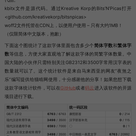
kbitx文件是源代码。通过Kreative Korp的Bits’N’Picas打开
<github.com/kreativekorp/bitsnpicas>
woff2文件托管在CDN上，以便用户使用 – 只有大约1MB！
（仅限简体中文版本，抱歉）
下面这个图统计了这款字体里面包含多少个
简体字数
和
繁体字
数
等信息，方便大家直观地了解这款字体的简繁字体数量。中
国大陆的小伙伴只需特别关注GB2312和3500字常用汉字表的
数量就可以了。这个统计软件是来自马来西亚的网友“夜煞之
乐”编写提供给猫啃网使用，十分感谢他的分享！如果您想下载
这款字体统计软件，可以在
GitHub
或者
码云
进入该软件的开源
项目进行下载。
简体中文编码
统一码区段
GB/T 2312
6763
/ 6763
康熙部首
0
/ 214
现代汉语常用字表
3498
/ 3500
汉字部首补充
0
/ 115
现代汉语通用字表
6593
/ 7000
〇
0
/ 1
义务教育语文课程常用字
3498
/ 3500
中日韩统一表意文字
6763
/ 20992