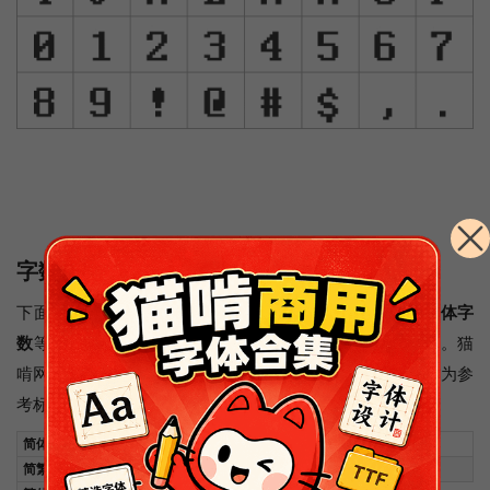
字数统计
下面这个图统计了这款字体里面包含多少个
简体字数
和
繁体字
数
等信息，方便大家直观地了解这款字体的简繁字体数量。猫
啃网对字数的评星主要以“GB/T 2312”与“五大码 (Big5)"作为参
考标准，这两个标准字数字做满或接近满分即为五星。
简体中文编码
简繁中文编码
统一码区段