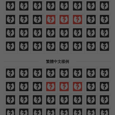
免
费
商
业
汉
语
字
体
免
费
商
业
汉
语
字
体
欢
迎
来
猫
啃
网
设
计
欢
迎
来
猫
啃
网
设
计
热
爱
与
执
着
时
间
里
热
爱
与
执
着
时
间
里
闪
烁
灿
烂
鲜
艳
绚
丽
闪
烁
灿
烂
鲜
艳
绚
丽
繁體中文樣例
免
費
商
業
漢
語
字
體
免
費
商
業
漢
語
字
體
歡
迎
來
貓
啃
網
設
計
歡
迎
來
貓
啃
網
設
計
熱
愛
與
執
著
時
間
裡
熱
愛
與
執
著
時
間
裡
閃
爍
燦
爛
鮮
豔
絢
麗
閃
爍
燦
爛
鮮
豔
絢
麗