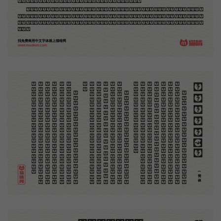
品，毫不假手于刻者和印者的。现在我们所要绍介的，便是这一种。
但是至今没有一本讲说木刻的书，这才是第一本。虽然稍简略，却已经给了读者一个大意。由此发
展下去，路是广大得很。题材会丰富起来的，技艺也会精炼起来的，采取新法，加以中国旧日之所长，
还有开出一条新的路径来的希望。那时作者各将自己的本领和心得，贡献出来，中国的木刻界就会发生
光焰。
找免费商用中文字体就上猫啃网
www.maoken.com
。
第
意
富
加
来
贡
。
惊
才
也
刻
者
种
。
画
例
《
精
「
给
的
木刻创作法·序
但
是
至
今
没
有
一
本
讲
说
木
刻
的
书
，
这
才
是
一
本
。
虽
然
稍
简
略
，
却
已
经
给
了
读
者
一
个
大
。
由
此
发
展
下
去
，
路
是
广
大
得
很
。
题
材
会
丰
起
来
的
，
技
艺
也
会
精
炼
起
来
的
，
采
取
新
法
，
以
中
国
旧
日
之
所
长
，
还
有
开
出
一
条
新
的
路
径
的
希
望
。
那
时
作
者
各
将
自
己
的
本
领
和
心
得
，
献
出
来
，
中
国
的
木
刻
界
就
会
发
生
光
焰
那
时
我
还
是
一
个
儿
童
，
见
了
这
些
图
，
便
震
于
它
的
精
工
活
泼
，
当
作
宝
贝
看
。
到
近
几
年
，
知
道
西
洋
还
有
一
种
由
画
家
一
手
造
成
的
版
画
，
就
是
原
画
，
倘
用
木
版
，
便
叫
作
「
创
作
木
」
，
是
艺
术
家
直
接
的
创
作
品
，
毫
不
假
手
于
刻
和
印
者
的
。
现
在
我
们
所
要
绍
介
的
，
便
是
这
一
地
不
问
东
西
，
凡
木
刻
的
图
版
，
向
来
是
画
管
，
刻
管
刻
，
印
管
印
的
。
中
国
用
得
最
早
，
而
照
也
久
经
衰
退
；
清
光
绪
中
，
英
人
傅
兰
雅
氏
编
印
格
致
汇
编
》
，
插
图
就
已
非
中
国
刻
工
所
能
刻
，
细
的
必
需
由
英
国
运
了
图
版
来
。
那
就
是
所
谓
木
口
木
刻
」
，
也
即
「
复
制
木
刻
」
，
和
用
在
编
印
度
人
读
的
英
文
书
，
后
来
也
就
移
给
中
国
人
读
英
文
书
上
的
插
画
，
是
同
类
的
(简体)