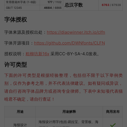
常用香港外字表 (1-6级)
177
/ 1102
总汉字数
6763
/ 87928
GB/T 12345
4684
/ 6866
字体授权
字体来源及授权出处：
https://diaowinner.itch.io/clfn
字体开源项目：
https://github.com/DWNfonts/CLFN
授权说明：
粗柳坊新16x
采用CC-BY-SA-4.0发表。
许可类型
下面的许可类型是根据经验整理，包括但不限于以下举例类
别，仅作为参考之用，并不代表法律建议。如有疑问或异议，
请自行咨询字体品牌方或咨询专业律师。下表中未知项代表猫
啃君不确定，请自行查证！
用途
用途解释
商用发布
海报设计用字(包括:易拉宝、背景板、海
海报设计