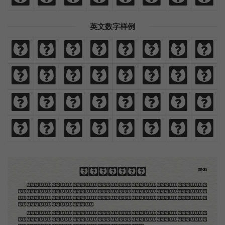
英文数字样例
A
B
C
D
E
F
G
H
A
B
C
D
E
F
G
H
I
J
K
L
M
N
O
P
I
J
K
L
M
N
O
P
0
1
2
3
4
5
6
7
0
1
2
3
4
5
6
7
8
9
!
@
#
$
,
.
8
9
!
@
#
$
,
.
木刻创作法·序
(简体)
地不问东西，凡木刻的图版，向来是画管画，刻管刻，印管印的。中国用得最早，而照例也久经衰
退；清光绪中，英人傅兰雅氏编印《格致汇编》，插图就已非中国刻工所能刻，精细的必需由英国运了
图版来。那就是所谓「木口木刻」，也即「复制木刻」，和用在编给印度人读的英文书，后来也就移给
中国人读的英文书上的插画，是同类的。
那时我还是一个儿童，见了这些图，便震惊于它的精工活泼，当作宝贝看。到近几年，才知道西洋
还有一种由画家一手造成的版画，也就是原画，倘用木版，便叫作「创作木刻」，是艺术家直接的创作