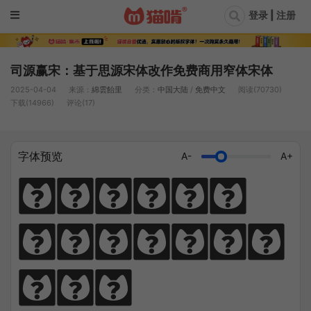
登录 | 注册
司源赢宋：基于思源宋体改作免费商用窄体宋体
2025-04-04
来源：
綿雲飴里
分类：
中国大陆
/
免费中文
阅读(70730)
下载(14966)
评论(17)
字体预览
A-
A+
猫笔千锤岁月
长，啃文万遍见
真功。