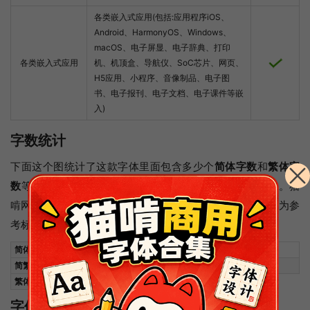
各类嵌入式应用(包括:应用程序iOS、
Android、HarmonyOS、Windows、
macOS、电子屏显、电子辞典、打印
各类嵌入式应用
机、机顶盒、导航仪、SoC芯片、网页、
H5应用、小程序、音像制品、电子图
书、电子报刊、电子文档、电子课件等嵌
入)
字数统计
下面这个图统计了这款字体里面包含多少个
简体字数
和
繁体字
数
等信息，方便大家直观地了解这款字体的简繁字体数量。猫
啃网对字数的评星主要以“GB/T 2312”与“五大码 (Big5)"作为参
考标准，这两个标准字数字做满或接近满分即为五星。
简体中文编码
简繁中文编码
统一码区段
繁体中文编码
字体安装