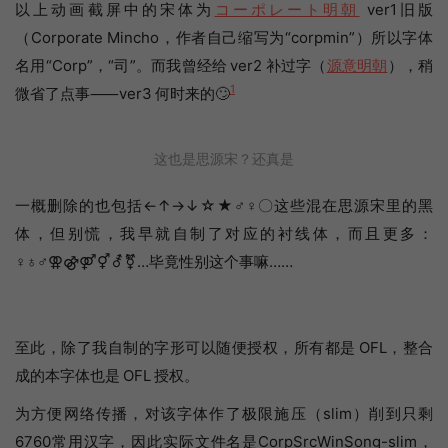
以上动画截屏中的宋体为
コーポレート明朝
ver1旧版
（Corporate Mincho，作者自己缩写为“corpmin”）所以字体
名用“Corp”，“司”。而我曾经给 ver2 补过字（
源意明朝
），稍
1
微省了点事⸺ver3 何时来的🙄
这也是思源宋？还真是
一概删除的也包括←↑→↓☆★♂♀〇这些混在思源宋里的黑
体，但别慌，我早就自制了对应的衬线体，而且更多：
♀♁♂⚢⚣⚤⚥⚦⚧…毕竟性别这个事嘛……
至此，除了我自制的字形可以随便授权，所有都是 OFL，整合
成的本字体也是 OFL 授权。
为方便网络传播，对该字体作了极限施压（slim）削到只剩
6760常用汉字，因此实际文件名是CorpSrcWinSong-slim，