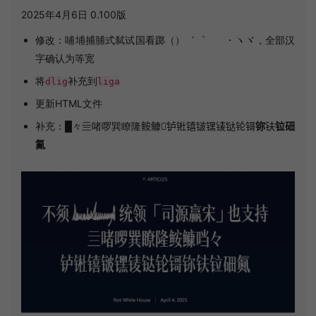
2025年4月6日 0.100版
修改：哺埔捕脯式弑试国看踯（）゛゜ゝゞ・ヽヾ，全部汉
字确认为等宽
将
补充到
dlig
liga
更新HTML文件
补充：█々亖啫啰巽瞭隆𩽾𩾌𪠽𬬻𬭊𬭳𬭛𬭶鿏𫟼𬬭鿔
鿭
𫓧
𫟷鿬
鿫