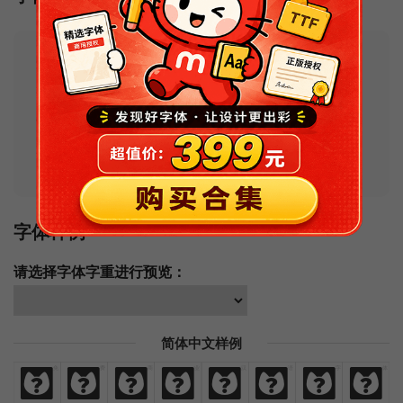
Tips：如果安装后在软件中找不到字体的
话，请尝试搜索其可能的名称
。如果你不会
安装字体或安装字体过程中出现问题，可以
查看
常见问题及解决办法
。
字体样例
请选择字体字重进行预览：
简体中文样例
免
费
商
业
汉
语
字
体
免
费
商
业
汉
语
字
体