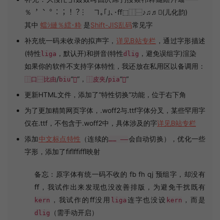
％︐︑︒︓︔︕︖︙ゟヿ｡｢｣､･ﬀ⬚⿰⿱♪♫♬𖿲(儿化韵)
其中
蟷ｼ縺％繧･粋
是
Shift-JIS乱码
常见字
补充统一码未收录的拟声字，
详见B站专栏
，通过字形描述
(特性
，默认开)和拼音(特性
，避免误组字)渲染
liga
dlig
如果你的软件不支持字体特性，我还放在私用区以备调用：
/
“
”，
/
“
”
⿰口⿱比由
biu

⿰皮夹
pia

更新HTML文件，添加了“特性切换”功能，位于右下角
为了更加精简网页字体，.woff2与.ttf字体分叉，某些罕用字
仅在.ttf，不包含于.woff2中，具体涉及的字
详见B站专栏
添加
中文标点特性
（连续的
会自动切换），优化一些
…… ——
字形，添加了ﬁﬂﬃﬄ映射
备忘：原字体有统一码不收的 fb fh qj 预组字，却没有
ﬀ，我试作出来发现也没改善排版，为避免干扰既有
，我试作的ﬀ没用
连字也没设
，而是
kern
liga
kern
（需手动开启）
dlig