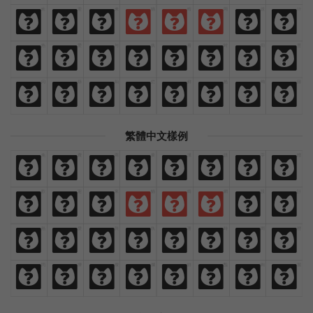
欢
迎
来
猫
啃
网
设
计
欢
迎
来
猫
啃
网
设
计
热
爱
与
执
着
时
间
里
热
爱
与
执
着
时
间
里
闪
烁
灿
烂
鲜
艳
绚
丽
闪
烁
灿
烂
鲜
艳
绚
丽
繁體中文樣例
免
費
商
業
漢
語
字
體
免
費
商
業
漢
語
字
體
歡
迎
來
貓
啃
網
設
計
歡
迎
來
貓
啃
網
設
計
熱
愛
與
執
著
時
間
裡
熱
愛
與
執
著
時
間
裡
閃
爍
燦
爛
鮮
豔
絢
麗
閃
爍
燦
爛
鮮
豔
絢
麗