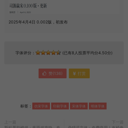
2025年4月4日 0.002版，初发布
字体评分：
(已有8人投票平均分4.50分)
赞(
136
)
打赏
标签：
仿宋字体
印刷字体
宋体字体
明体字体
上一篇
下一篇
斯科墨韵榜书：夜雨书声静，春
鼎猎诺言体：免费商用！有棱角