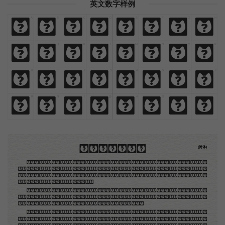
英文数字样例
A
B
C
D
E
F
G
H
A
B
C
D
E
F
G
H
I
J
K
L
M
N
O
P
I
J
K
L
M
N
O
P
0
1
2
3
4
5
6
7
0
1
2
3
4
5
6
7
8
9
!
@
#
$
,
.
8
9
!
@
#
$
,
.
木刻创作法·序
(简体)
地不问东西，凡木刻的图版，向来是画管画，刻管刻，印管印的。中国用得最早，而照例也久经衰
退；清光绪中，英人傅兰雅氏编印《格致汇编》，插图就已非中国刻工所能刻，精细的必需由英国运了
图版来。那就是所谓「木口木刻」，也即「复制木刻」，和用在编给印度人读的英文书，后来也就移给
中国人读的英文书上的插画，是同类的。
那时我还是一个儿童，见了这些图，便震惊于它的精工活泼，当作宝贝看。到近几年，才知道西洋
还有一种由画家一手造成的版画，也就是原画，倘用木版，便叫作「创作木刻」，是艺术家直接的创作
品，毫不假手于刻者和印者的。现在我们所要绍介的，便是这一种。
但是至今没有一本讲说木刻的书，这才是第一本。虽然稍简略，却已经给了读者一个大意。由此发
展下去，路是广大得很。题材会丰富起来的，技艺也会精炼起来的，采取新法，加以中国旧日之所长，