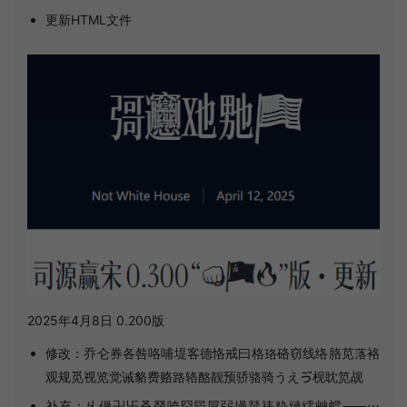
更新HTML文件
2025年4月8日 0.200版
修改：乔仑券各咎咯哺堤客德恪戒曰格珞硌窃线络胳苋落袼
观规觅视览觉诫貉费赂路辂酪靓预骄骆骑うえゔ枧眈笕觇
补充：乆僈卍卐叒叕咵囧屄屌弜摱燚祎粋縺繧艸蟷⸺⋯