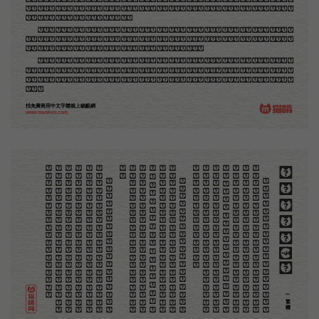
圖版來。那就是所謂「木口木刻」，也即「複製木刻」，和用在編給印度人讀的英文書，後來也就移給
中國人讀的英文書上的插畫，是同類的。
那時我還是一個兒童，見了這些圖，便震驚於它的精工活潑，當作寶貝看。到近幾年，才知道西洋
還有一種由畫家一手造成的版畫，也就是原畫，倘用木版，便叫作「創作木刻」，是藝術家直接的創作
品，毫不假手於刻者和印者的。現在我們所要紹介的，便是這一種。
但是至今沒有一本講說木刻的書，這才是第一本。雖然稍簡略，卻已經給了讀者一個大意。由此發
展下去，路是廣大得很。題材會豐富起來的，技藝也會精煉起來的，採取新法，加以中國舊日之所長，
還有開出一條新的路徑來的希望。那時作者各將自己的本領和心得，貢獻出來，中國的木刻界就會發生
光焰。
找免費商用中文字體就上貓齦網
www.maoken.com
。
第
意
富
加
來
貢
。
驚
才
也
刻
者
種
。
畫
例
《
精
「
給
的
木刻創作法·序
但
是
至
今
沒
有
一
本
講
說
木
刻
的
書
，
這
才
是
一
本
。
雖
然
稍
簡
略
，
卻
已
經
給
了
讀
者
一
個
大
。
由
此
發
展
下
去
，
路
是
廣
大
得
很
。
題
材
會
豐
起
來
的
，
技
藝
也
會
精
煉
起
來
的
，
採
取
新
法
，
以
中
國
舊
日
之
所
長
，
還
有
開
出
一
條
新
的
路
徑
的
希
望
。
那
時
作
者
各
將
自
己
的
本
領
和
心
得
，
獻
出
來
，
中
國
的
木
刻
界
就
會
發
生
光
焰
那
時
我
還
是
一
個
兒
童
，
見
了
這
些
圖
，
便
震
於
它
的
精
工
活
潑
，
當
作
寶
貝
看
。
到
近
幾
年
，
知
道
西
洋
還
有
一
種
由
畫
家
一
手
造
成
的
版
畫
，
就
是
原
畫
，
倘
用
木
版
，
便
叫
作
「
創
作
木
」
，
是
藝
術
家
直
接
的
創
作
品
，
毫
不
假
手
於
刻
和
印
者
的
。
現
在
我
們
所
要
紹
介
的
，
便
是
這
一
地
不
問
東
西
，
凡
木
刻
的
圖
版
，
向
來
是
畫
管
，
刻
管
刻
，
印
管
印
的
。
中
國
用
得
最
早
，
而
照
也
久
經
衰
退
；
清
光
緒
中
，
英
人
傅
蘭
雅
氏
編
印
格
致
彙
編
》
，
插
圖
就
已
非
中
國
刻
工
所
能
刻
，
細
的
必
需
由
英
國
運
了
圖
版
來
。
那
就
是
所
謂
木
口
木
刻
」
，
也
即
「
複
製
木
刻
」
，
和
用
在
編
印
度
人
讀
的
英
文
書
，
後
來
也
就
移
給
中
國
人
讀
英
文
書
上
的
插
畫
，
是
同
類
的
(繁體)