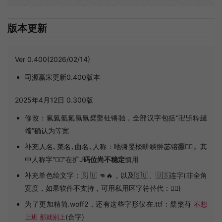
版本更新
Ver 0.400(2026/02/14)
司源赢宋更新0.400版本
2025年4月12日 0.300版
修改：氟氦氨氮氯氰檗檠钍锵驰，全部汉字包括“卍卐粋縺
蟷”确认为等宽
补充人名､菜名､曲名､人称：吔彁旻棪畊睒翀苾镕𰻝𲎿𲰼，其
中人称字“𲎿𲰼”在扩J
码位尚不稳定
慎用
补充单色绘文字：🇸 🇺 👊🔥，以及🇸🇺、🇺🇸连字(非全角
宽度，如果软件不支持，可用私用区字符替代：󽼌󾓦)
为了更加精简.woff2，还有这些字形仅在.ttf：檗檠苻
不想
(合字)
上班
那就别上