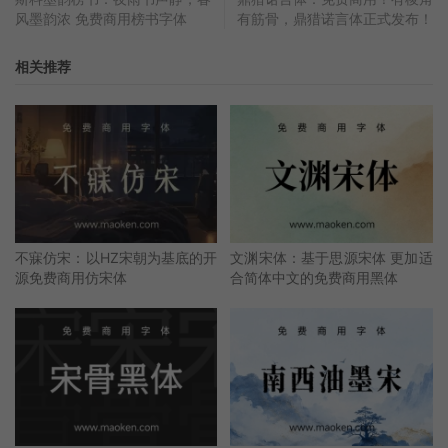
风墨韵浓 免费商用榜书字体
有筋骨，鼎猎诺言体正式发布！
相关推荐
不寐仿宋：以HZ宋朝为基底的开
文渊宋体：基于思源宋体 更加适
源免费商用仿宋体
合简体中文的免费商用黑体