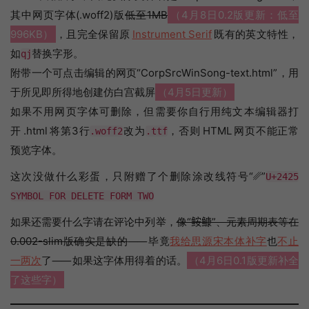
其中网页字体(.woff2)版
低至1MB
（4月8日0.2版更新：低至
996KB）
，且完全保留原
Instrument Serif
既有的英文特性，
如
替换字形。
qj
附带一个可点击编辑的网页“CorpSrcWinSong-text.html”，用
于所见即所得地创建仿白宫截屏
（4月5日更新）
如果不用网页字体可删除，但需要你自行用纯文本编辑器打
开 .html 将第3行
改为
，否则 HTML 网页不能正常
.woff2
.ttf
预览字体。
这次没做什么彩蛋，只附赠了个删除涂改线符号“␥”
U+2425
SYMBOL FOR DELETE FORM TWO
如果还需要什么字请在评论中列举，
像“𩽾𩾌”、元素周期表等在
0.002-slim版确实是缺的
⸺毕竟
我给思源宋本体补字
也
不止
一两次
了⸺如果这字体用得着的话。
（4月6日0.1版更新补全
了这些字）