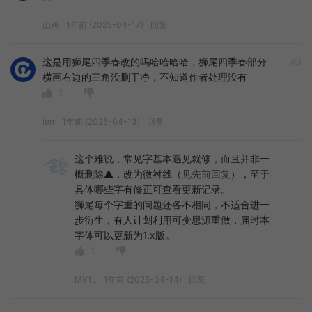
山鸡
1年前 (2025-04-17)
回复
这是用狮尾四季春改的吗哈哈哈哈，狮尾四季春部分
#0
横画右边的三角没删干净，不知道作者处理没有
1
ierr
1年前 (2025-04-13)
回复
这个难说，常见字基本遇见就修，而且并非一
概删除▲，改为微衬线（
见先前回复
），至于
具体哪些字有修正可查看更新记录。
狮尾每个字重的问题还各不相同，不适合进一
步衍生，有人计划利用可变思源重做，届时本
字体可以更新为1.x版。
1
MY1L
1年前 (2025-04-14)
回复