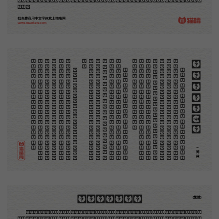
还有开出一条新的路径来的希望。那时作者各将自己的本领和心得，贡献出来，中国的木刻界就会发生
光焰。
找免费商用中文字体就上猫啃网
www.maoken.com
。
第
意
富
加
来
贡
。
惊
才
也
刻
者
种
。
画
例
《
精
「
给
的
木刻创作法·序
但
是
至
今
没
有
一
本
讲
说
木
刻
的
书
，
这
才
是
一
本
。
虽
然
稍
简
略
，
却
已
经
给
了
读
者
一
个
大
。
由
此
发
展
下
去
，
路
是
广
大
得
很
。
题
材
会
丰
起
来
的
，
技
艺
也
会
精
炼
起
来
的
，
采
取
新
法
，
以
中
国
旧
日
之
所
长
，
还
有
开
出
一
条
新
的
路
径
的
希
望
。
那
时
作
者
各
将
自
己
的
本
领
和
心
得
，
献
出
来
，
中
国
的
木
刻
界
就
会
发
生
光
焰
那
时
我
还
是
一
个
儿
童
，
见
了
这
些
图
，
便
震
于
它
的
精
工
活
泼
，
当
作
宝
贝
看
。
到
近
几
年
，
知
道
西
洋
还
有
一
种
由
画
家
一
手
造
成
的
版
画
，
就
是
原
画
，
倘
用
木
版
，
便
叫
作
「
创
作
木
」
，
是
艺
术
家
直
接
的
创
作
品
，
毫
不
假
手
于
刻
和
印
者
的
。
现
在
我
们
所
要
绍
介
的
，
便
是
这
一
地
不
问
东
西
，
凡
木
刻
的
图
版
，
向
来
是
画
管
，
刻
管
刻
，
印
管
印
的
。
中
国
用
得
最
早
，
而
照
也
久
经
衰
退
；
清
光
绪
中
，
英
人
傅
兰
雅
氏
编
印
格
致
汇
编
》
，
插
图
就
已
非
中
国
刻
工
所
能
刻
，
细
的
必
需
由
英
国
运
了
图
版
来
。
那
就
是
所
谓
木
口
木
刻
」
，
也
即
「
复
制
木
刻
」
，
和
用
在
编
印
度
人
读
的
英
文
书
，
后
来
也
就
移
给
中
国
人
读
英
文
书
上
的
插
画
，
是
同
类
的
(简体)
木刻創作法·序
(繁體)
地不問東西，凡木刻的圖版，向來是畫管畫，刻管刻，印管印的。中國用得最早，而照例也久經衰
退；清光緒中，英人傅蘭雅氏編印《格致彙編》，插圖就已非中國刻工所能刻，精細的必需由英國運了