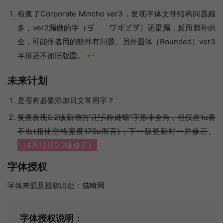
检查了Corporate Mincho ver3，发现字体文件结构问题颇
多，ver2漏做的字（ゔゕゖヷヸヹヺ）还是漏，反而我补的
全，可能作者用的软件有问题。另外圆体（Rounded）ver3
字形还不如旧版圆。
↩︎
未来计划
是否有必要添加日文常用字？
复查发现0.2版新增的“卍卐粋縺蟷”字形非全角，但仅差1u看
不出(相比空格宽度170u而言)，下一版更新时一并修正
。
（4月12日0.3版修正）
字体授权
字体来源及授权出处：猫啃网
字体授权说明：