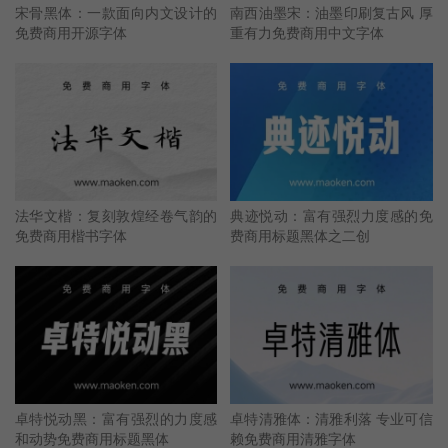
宋骨黑体：一款面向内文设计的
南西油墨宋：油墨印刷复古风 厚
免费商用开源字体
重有力免费商用中文字体
法华文楷：复刻敦煌经卷气韵的
典迹悦动：富有强烈力度感的免
免费商用楷书字体
费商用标题黑体之二创
卓特悦动黑：富有强烈的力度感
卓特清雅体：清雅利落 专业可信
和动势免费商用标题黑体
赖免费商用清雅字体