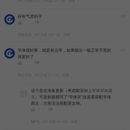
mk_14883255
3周前 (07-21)
回复
好有气质的字
#0
否极泰迪
3个月前 (05-15)
回复
字体很好看，就是有点窄，如果能出一版正常字宽的
#0
就更好了
李白不白
9个月前 (11-15)
回复
这个是在准备更新（考虑能否加上
窄体宋体谚
文
）可是标题都写了“窄体宋”这是要搭配窄体
西文，方形没法搭配英文呐。
2
MY1L
9个月前 (11-16)
回复