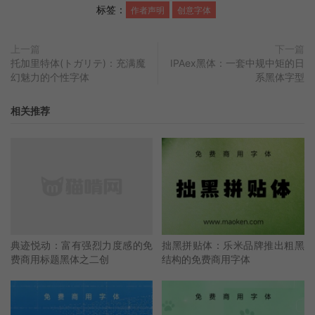
标签：
作者声明
创意字体
上一篇
下一篇
托加里特体(トガリテ)：充满魔
IPAex黑体：一套中规中矩的日
幻魅力的个性字体
系黑体字型
相关推荐
典迹悦动：富有强烈力度感的免
拙黑拼贴体：乐米品牌推出粗黑
费商用标题黑体之二创
结构的免费商用字体