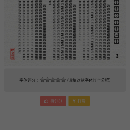
。
第
意
富
加
來
貢
。
驚
才
也
刻
者
種
。
畫
例
《
精
「
給
的
木刻創作法·序
但
是
至
今
沒
有
一
本
講
說
木
刻
的
書
，
這
才
是
一
本
。
雖
然
稍
簡
略
，
卻
已
經
給
了
讀
者
一
個
大
。
由
此
發
展
下
去
，
路
是
廣
大
得
很
。
題
材
會
豐
起
來
的
，
技
藝
也
會
精
煉
起
來
的
，
採
取
新
法
，
以
中
國
舊
日
之
所
長
，
還
有
開
出
一
條
新
的
路
徑
的
希
望
。
那
時
作
者
各
將
自
己
的
本
領
和
心
得
，
獻
出
來
，
中
國
的
木
刻
界
就
會
發
生
光
焰
那
時
我
還
是
一
個
兒
童
，
見
了
這
些
圖
，
便
震
於
它
的
精
工
活
潑
，
當
作
寶
貝
看
。
到
近
幾
年
，
知
道
西
洋
還
有
一
種
由
畫
家
一
手
造
成
的
版
畫
，
就
是
原
畫
，
倘
用
木
版
，
便
叫
作
「
創
作
木
」
，
是
藝
術
家
直
接
的
創
作
品
，
毫
不
假
手
於
刻
和
印
者
的
。
現
在
我
們
所
要
紹
介
的
，
便
是
這
一
地
不
問
東
西
，
凡
木
刻
的
圖
版
，
向
來
是
畫
管
，
刻
管
刻
，
印
管
印
的
。
中
國
用
得
最
早
，
而
照
也
久
經
衰
退
；
清
光
緒
中
，
英
人
傅
蘭
雅
氏
編
印
格
致
彙
編
》
，
插
圖
就
已
非
中
國
刻
工
所
能
刻
，
細
的
必
需
由
英
國
運
了
圖
版
來
。
那
就
是
所
謂
木
口
木
刻
」
，
也
即
「
複
製
木
刻
」
，
和
用
在
編
印
度
人
讀
的
英
文
書
，
後
來
也
就
移
給
中
國
人
讀
英
文
書
上
的
插
畫
，
是
同
類
的
(繁體)
字体评分：
(请给这款字体打个分吧)
赞(
13
)
打赏