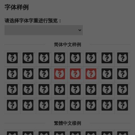
字体样例
请选择字体字重进行预览：
简体中文样例
免
费
商
业
汉
语
字
体
免
费
商
业
汉
语
字
体
欢
迎
来
猫
啃
网
设
计
欢
迎
来
猫
啃
网
设
计
热
爱
与
执
着
时
间
里
热
爱
与
执
着
时
间
里
闪
烁
灿
烂
鲜
艳
绚
丽
闪
烁
灿
烂
鲜
艳
绚
丽
繁體中文樣例
免
費
商
業
漢
語
字
體