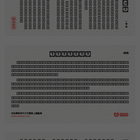
(简体)
木刻創作法·序
(繁體)
地不問東西，凡木刻的圖版，向來是畫管畫，刻管刻，印管印的。中國用得最早，而照例也久經衰
退；清光緒中，英人傅蘭雅氏編印《格致彙編》，插圖就已非中國刻工所能刻，精細的必需由英國運了
圖版來。那就是所謂「木口木刻」，也即「複製木刻」，和用在編給印度人讀的英文書，後來也就移給
中國人讀的英文書上的插畫，是同類的。
那時我還是一個兒童，見了這些圖，便震驚於它的精工活潑，當作寶貝看。到近幾年，才知道西洋
還有一種由畫家一手造成的版畫，也就是原畫，倘用木版，便叫作「創作木刻」，是藝術家直接的創作
品，毫不假手於刻者和印者的。現在我們所要紹介的，便是這一種。
但是至今沒有一本講說木刻的書，這才是第一本。雖然稍簡略，卻已經給了讀者一個大意。由此發
展下去，路是廣大得很。題材會豐富起來的，技藝也會精煉起來的，採取新法，加以中國舊日之所長，
還有開出一條新的路徑來的希望。那時作者各將自己的本領和心得，貢獻出來，中國的木刻界就會發生
光焰。
找免費商用中文字體就上貓齦網
www.maoken.com