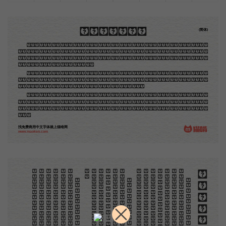
木刻创作法·序
(简体)
地不问东西，凡木刻的图版，向来是画管画，刻管刻，印管印的。中国用得最早，而照例也久经衰
退；清光绪中，英人傅兰雅氏编印《格致汇编》，插图就已非中国刻工所能刻，精细的必需由英国运了
图版来。那就是所谓「木口木刻」，也即「复制木刻」，和用在编给印度人读的英文书，后来也就移给
中国人读的英文书上的插画，是同类的。
那时我还是一个儿童，见了这些图，便震惊于它的精工活泼，当作宝贝看。到近几年，才知道西洋
还有一种由画家一手造成的版画，也就是原画，倘用木版，便叫作「创作木刻」，是艺术家直接的创作
品，毫不假手于刻者和印者的。现在我们所要绍介的，便是这一种。
但是至今没有一本讲说木刻的书，这才是第一本。虽然稍简略，却已经给了读者一个大意。由此发
展下去，路是广大得很。题材会丰富起来的，技艺也会精炼起来的，采取新法，加以中国旧日之所长，
还有开出一条新的路径来的希望。那时作者各将自己的本领和心得，贡献出来，中国的木刻界就会发生
光焰。
找免费商用中文字体就上猫啃网
www.maoken.com
。
第
意
富
加
来
贡
。
惊
才
也
刻
者
种
。
画
例
《
精
「
给
的
木刻创作法·序
但
是
至
今
没
有
一
本
讲
说
木
刻
的
书
，
这
才
是
一
本
。
虽
然
稍
简
略
，
却
已
经
给
了
读
者
一
个
大
。
由
此
发
展
下
去
，
路
是
广
大
得
很
。
题
材
会
丰
起
来
的
，
技
艺
也
会
精
炼
起
来
的
，
采
取
新
法
，
以
中
国
旧
日
之
所
长
，
还
有
开
出
一
条
新
的
路
径
的
希
望
。
那
时
作
者
各
将
自
己
的
本
领
和
心
得
，
献
出
来
，
中
国
的
木
刻
界
就
会
发
生
光
焰
那
时
我
还
是
一
个
儿
童
，
见
了
这
些
图
，
便
震
于
它
的
精
工
活
泼
，
当
作
宝
贝
看
。
到
近
几
年
，
知
道
西
洋
还
有
一
种
由
画
家
一
手
造
成
的
版
画
，
就
是
原
画
，
倘
用
木
版
，
便
叫
作
「
创
作
木
」
，
是
艺
术
家
直
接
的
创
作
品
，
毫
不
假
手
于
刻
和
印
者
的
。
现
在
我
们
所
要
绍
介
的
，
便
是
这
一
地
不
问
东
西
，
凡
木
刻
的
图
版
，
向
来
是
画
管
，
刻
管
刻
，
印
管
印
的
。
中
国
用
得
最
早
，
而
照
也
久
经
衰
退
；
清
光
绪
中
，
英
人
傅
兰
雅
氏
编
印
格
致
汇
编
》
，
插
图
就
已
非
中
国
刻
工
所
能
刻
，
细
的
必
需
由
英
国
运
了
图
版
来
。
那
就
是
所
谓
木
口
木
刻
」
，
也
即
「
复
制
木
刻
」
，
和
用
在
编
印
度
人
读
的
英
文
书
，
后
来
也
就
移
给
中
国
人
读
英
文
书
上
的
插
画
，
是
同
类
的