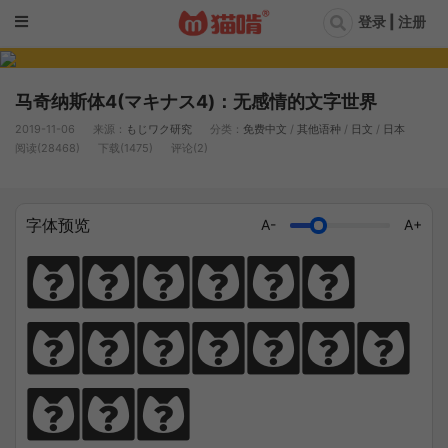
登录 | 注册
马奇纳斯体4(マキナス4)：无感情的文字世界
2019-11-06
来源：
もじワク研究
分类：
免费中文
/
其他语种
/
日文
/
日本
阅读(28468)
下载(1475)
评论(2)
字体预览
A-
A+
猫笔千锤岁月
长，啃文万遍见
真功。