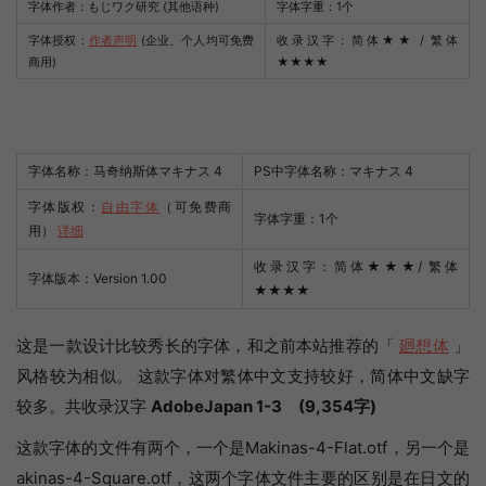
字体作者：もじワク研究 (其他语种)
字体字重：1个
字体授权：
作者声明
(企业、个人均可免费
收录汉字：简体
★★
/ 繁体
商用)
★★★★
字体名称：马奇纳斯体マキナス 4
PS中字体名称：マキナス 4
字体版权：
自由字体
（可免费商
字体字重：1个
用）
详细
收录汉字：简体★★★/ 繁体
字体版本：Version 1.00
★★★★
这是一款设计比较秀长的字体，和之前本站推荐的「
廻想体
」
风格较为相似。 这款字体对繁体中文支持较好，简体中文缺字
较多。共收录汉字
AdobeJapan 1-3 (9,354字)
这款字体的文件有两个，一个是Makinas-4-Flat.otf，另一个是
akinas-4-Square.otf，这两个字体文件主要的区别是在日文的