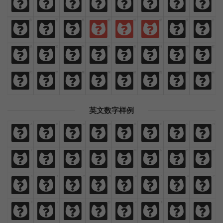
免
費
商
業
漢
語
字
體
歡
迎
來
貓
啃
網
設
計
歡
迎
來
貓
啃
網
設
計
熱
愛
與
執
著
時
間
裡
熱
愛
與
執
著
時
間
裡
閃
爍
燦
爛
鮮
豔
絢
麗
閃
爍
燦
爛
鮮
豔
絢
麗
英文数字样例
A
B
C
D
E
F
G
H
A
B
C
D
E
F
G
H
I
J
K
L
M
N
O
P
I
J
K
L
M
N
O
P
0
1
2
3
4
5
6
7
0
1
2
3
4
5
6
7
8
9
!
@
#
$
,
.
8
9
!
@
#
$
,
.