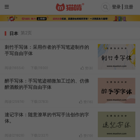
登录 | 注册
第2页
日本
刺竹手写体：采用作者的手写笔迹制作的
手写自由字体
阅读(16554)
下载(1930)
赞(
8
)
醉手写体：手写笔迹稍微加工过的、仿佛
醉酒般的手写自由字体
阅读(25974)
下载(3783)
赞(
16
)
速记字体：随意潦草的书写手法创作的字
体。
阅读(21928)
下载(2327)
赞(
19
)