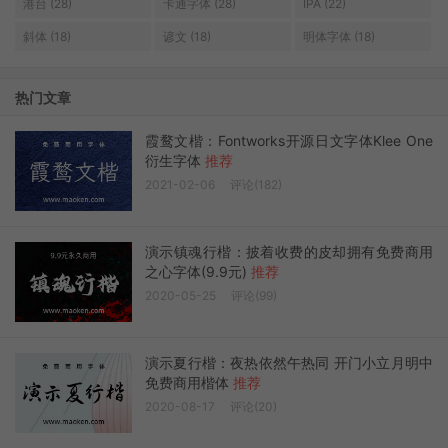
港台 (28)
卡通字体 (28)
IPA (22)
斜体 (18)
谚文 (18)
明体字体 (18)
热门文章
霞鹜文楷：Fontworks开源日文字体Klee One
衍生字体
推荐
2021-02-06
评论(182)
演示镇魂行楷：披着收费的皮却拥有免费商用
之心字体(9.9元)
推荐
2020-05-25
评论(99)
演示夏行楷：夜热依然午热同 开门小立月明中
免费商用楷体
推荐
2020-08-17
评论(20)