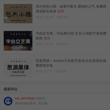
演示悠然小楷：如青竹新生 露拙朴之气 免费商
用清新毛笔体
推荐
2020-03-26
评论(24)
字由文艺黑：字由网大招 文艺小清新字体免费
商用
推荐
2020-03-11
评论(21)
思源黑体：Adobe与谷歌开发的大名鼎鼎的免
费商用字体
2019-12-17
评论(55)
最新评论
mk_26176561
刚刚说：
挺有特色的黑体，有点圆