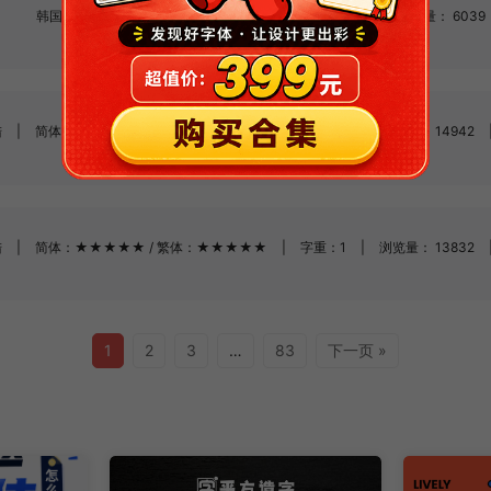
韩国
|
简体：★★ / 繁体：★★★★★
|
字重：1
|
浏览量： 6039
陆
|
简体：★★★★★ / 繁体：★★★★★
|
字重：1
|
浏览量： 14942
陆
|
简体：★★★★★ / 繁体：★★★★★
|
字重：1
|
浏览量： 13832
1
2
3
…
83
下一页 »