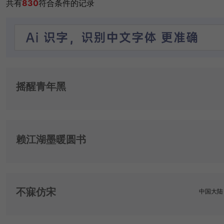
共有
830
符合条件的记录
摇醒青年黑
赖江湖墨暖圆书
不寐仿宋
中国大陆