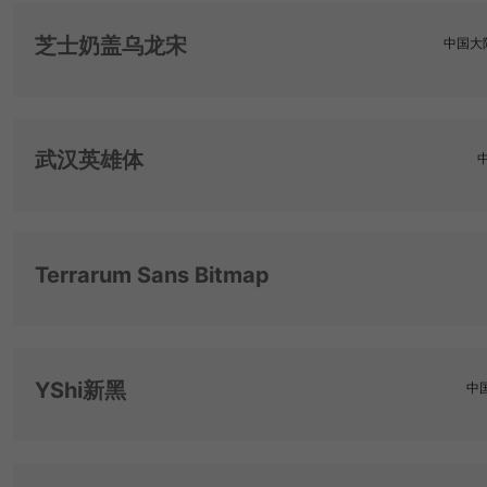
芝士奶盖乌龙宋
中国大
武汉英雄体
Terrarum Sans Bitmap
YShi新黑
中