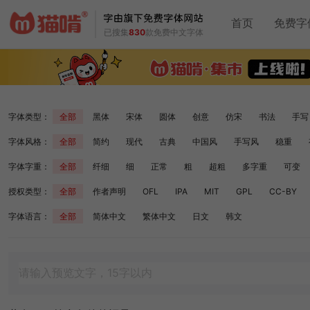
首页
免费字
已搜集
830
款免费中文字体
字体类型：
全部
黑体
宋体
圆体
创意
仿宋
书法
手写
字体风格：
全部
简约
现代
古典
中国风
手写风
稳重
字体字重：
全部
纤细
细
正常
粗
超粗
多字重
可变
授权类型：
全部
作者声明
OFL
IPA
MIT
GPL
CC-BY
字体语言：
全部
简体中文
繁体中文
日文
韩文