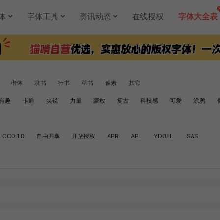
体
字体工具
资讯动态
在线授权
字体大全表
楷体
隶书
行书
草书
像素
其它
有趣
卡通
尖锐
力量
豪放
复古
科技感
可爱
涂鸦
CC0 1.0
自由共享
开放授权
APR
APL
YDOFL
ISAS