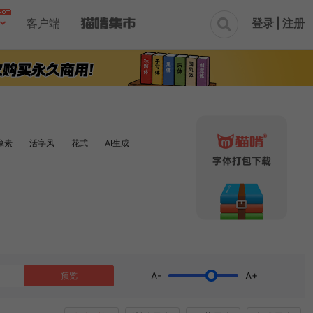
登录 | 注册
客户端

像素
活字风
花式
AI生成
A-
A+