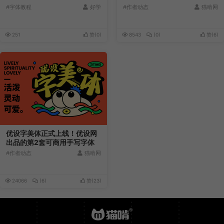
字体合集
#字体教程
好学
#作者动态
猫啃网
251
赞(
0
)
8543
(0)
赞(
6
)
优设字美体正式上线！优设网
出品的第2套可商用手写字体
#作者动态
猫啃网
24066
(6)
赞(
23
)