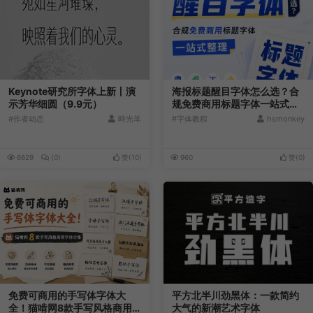
Keynote研究所字体上新丨演
海报标题醒目字体怎么选？合
示芳华细圆（9.9元）
规免费商用标题字体一站式整
理
#作者动态
時光羊
#字体教程
hsmonkey
6629
(0)
赞(
10
)
960
赞(
0
)
免费可商用的手写体字体大
平方北半川劲黑体：一款简约
全！猫啃网8款手写风格商用
大气的新潮艺术字体