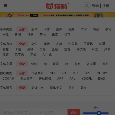
登录 | 注册
字体类型：
全部
黑体
宋体
圆体
创意
仿宋
书法
手写
楷体
隶书
行书
草书
像素
其它
字体风格：
全部
简约
现代
古典
中国风
手写风
稳重
有趣
卡通
尖锐
力量
豪放
复古
科技感
可爱
涂鸦
像素
活字风
花式
AI生成
字体字重：
全部
纤细
细
正常
粗
超粗
多字重
可变
授权类型：
全部
作者声明
OFL
IPA
MIT
GPL
CC-BY
CC0 1.0
自由共享
开放授权
APR
APL
YDOFL
ISAS
字体语言：
全部
简体中文
繁体中文
日文
韩文
A-