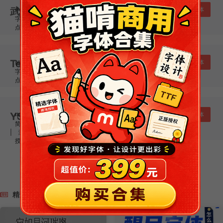
武汉英雄体
下载字体
中国大陆
|
简体：★★★★★ / 繁体：★
|
字重：1
|
浏览量： 8691
|
下载量： 1308
|
点赞量： 18
|
授权类型： 作者声明
Terrarum Sans Bitmap
下载字体
韩国
|
简体：★★★★★ / 繁体：★★★★★
|
字重：1
|
浏览量： 2965
|
下载量： 327
|
点赞量： 5
|
授权类型： OFL
YShi新黑
下载字体
中国大陆
|
简体：★★★★★ / 繁体：★★★★★
|
字重：1
|
浏览量： 6896
|
下载量： 813
|
点赞量： 8
|
授权类型： IPA
1
2
3
…
84
下一页 »
精选文章