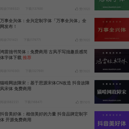
阅读(118932)
下载(13768)
赞(
102
)
万事全兴体：全兴定制字体「万事全兴体」全
网发布！
阅读(70142)
下载(17977)
赞(
102
)
鸿雷拙书简体：免费商用 古风手写拙趣质感简
体字体下载
推荐
阅读(101030)
下载(32769)
赞(
102
)
猫啃网故障宋：基于思源宋体CN改造 抖音故障
风宋体 免费商用
阅读(68222)
下载(16847)
赞(
101
)
抖音美好体：相信美好的力量 抖音品牌定制字
体 开源免费商用