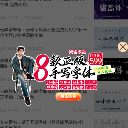
字体 免费商用
阅读(95373)
下载(18906)
赞(
105
)
云峰寒蝉体：云峰字库第三款免费商用字体 一
位美丽少女书写的字体
阅读(102057)
下载(32537)
赞(
105
)
猴尊宋体：基于思源宋体 为做抖音短视频字幕
而制 免费商用
阅读(82997)
下载(21023)
赞(
104
)
云峰静龙行书：云峰字库首款免费商用字体 端
正平稳、放纵流动
阅读(112110)
下载(29444)
赞(
104
)
玄冬楷书：基于开源字体《马善政毛笔楷书》
的拓展字体