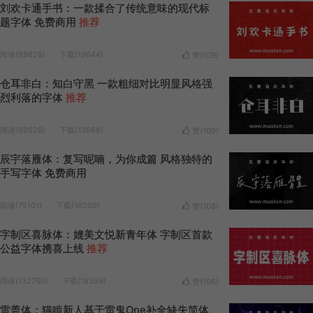
刘欢卡通手书：一款揉合了传统意味的现代标
题字体 免费商用
推荐
阅读(88628)
下载(19644)
赞(
109
)
仓耳非白：知白守黑 一款粗细对比明显风格强
烈利落的字体
推荐
阅读(89029)
下载(13688)
赞(
109
)
辰宇落雁体：复写呢喃，为你成篇 风格独特的
手写字体 免费商用
阅读(75101)
下载(16209)
赞(
108
)
字制区喜脉体：媲美文悦新青年体 字制区首款
公益字体携喜上线
推荐
阅读(132760)
下载(18399)
赞(
106
)
雷盖体：猫啃新人基于雷鬼One补全缺失简体