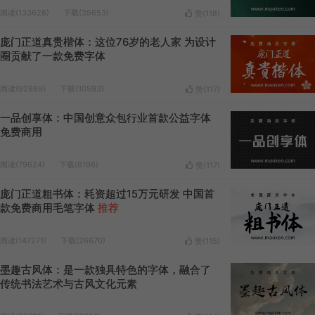
阅读(133628)
下载(35653)
赞(
118
)
庞门正道真贵楷体：这位76岁的老人家 为设计
圈贡献了一款免费字体
阅读(92889)
下载(10593)
赞(
117
)
一品创享体：中国创意众包行业首款公益字体
免费商用
阅读(79624)
下载(8196)
赞(
117
)
庞门正道粗书体：耗资超过15万元研发 中国首
款免费商用毛笔字体
推荐
阅读(147271)
下载(26670)
赞(
115
)
墨趣古风体：是一款独具特色的字体，融合了
传统书法艺术与古风文化元素